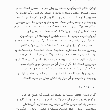
دیدن ظاهر لامبورگینی سنتناریو برای بار اول ممکن است تمام
پیش‌زمینه‌ی ذهنی شما را درباره‌ی ظاهر تهاجمی یک خودرو به
هم بریزد! در حقیقت، طراحی سنتناریو از هر آنچه تصور کنیم،
پیچیده‌تر و جسورانه‌تر است. نمای جلوی خودرو به طرز مبهمی
یادآور لامبورگینی وینینو «Veneno» است؛ هر چند در بسیاری از
قسمت‌ها بهتر به آن پرداخته شده است. علاوه بر این،
آیرودینامیک خودرو به لطف طراحی فوق‌العاده‌ی مهندسین
لامبورگینی بی‌نظیر است. استفاده از فیبرکربن در ساخت خودرو
علاوه بر کاهش وزن آن و کمک به شتاب‌گیری بهتر، ظاهر
زیباتری هم به سنتناریو بخشیده است. استفاده از قسمت‌های
زرد رنگ برای ایجاد تنوع در مقابل رنگ تیره‌ی فیبر کربن هم
بسیار مطلوب به نظر می‌رسد. در مجموع، لامبورگینی سنتناریو
خودرویی است که اگر از کنار آن در خیابان عبور کنید، محو
تماشایش می‌شوید؛ نه صرفاً برای اینکه تا به حال چنین
خودرویی را ندیده‌اید، بلکه به این خاطر که برای هضم طراحی
پیچیده و نامرسوم آن نیاز به اندکی زمان خواهید داشت!
طراحی داخلی
اگر با دیدن ظاهر سنتناریو تصور می‌کنید که هیچ طراحی
دیگری به پیچیدگی آن نمی‌شود؛ اندکی صبر کنید و به کابین
منحصر به فرد خودرو نگاهی بیندازید. سنتناریو گزینه‌های
سفارشی زیادی را برای تأمین سلیقه‌ی بخش زیادی از مشتریان