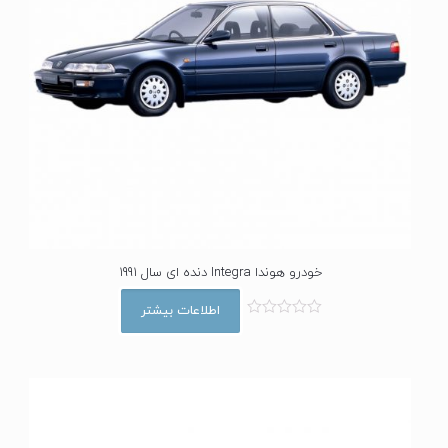
خودرو هوندا Integra دنده ای سال 1991
اطلاعات بیشتر
ا
م
ت
ی
ا
ز
0
ا
ز