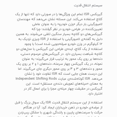
سیستم انتقال قدرت
گیربکس ISR تمام این ویژگی‌ها را در صورتی دارد که تنها از یک
کلاچ استفاده می‌کند. این مسئله نشان می‌دهد که مهندسان
لامبورگینی بار دیگر «وزن خودرو» را به عنوان عاملی
تعیین‌کننده در طراحی خودرو در نظر گرفتند؛ چرا که
گیربکس‌های دو کلاچه بسیار سنگین تلقی می‌شوند. به همین
دلیل به گفته‌ی لامبورگینی با استفاده از ISR چیزی نزدیک به
12 کیلوگرم در وزن خودرو صرفه‌جویی شده است! با وجود
استفاده از یک کلاچ، ایده‌ی طراحی این گیربکس با مدل‌های دو
کلاچه شباهت بسیاری دارد. در گیربکس‌های مرسوم دستی،
دنده‌ها بر روی یک محور به ترتیب قرار می‌گیرند؛ به عنوان
نمونه، در یک گیربکس چهار سرعته، دنده‌های 1 و 2 بر روی یک
محور و دنده‌های 3 و 4 بر روی محور دیگری جای می‌گیرند. اما
این درست همان جایی است که ISR تفاوت خود را نشان
می‌دهد. ISR کوتاه‌شده‌ی عبارت Independent Shifting Rods
به معنای «میله‌های تعویض دنده‌ی مستقل» است. این
گیربکس در حقیقت چهار میله‌ی مجزا را برای اعمال کار در
اختیار دارد.
استفاده از این سیستم انتقال قدرت ISR یک سوال بزرگ را قبل
از عرضه‌ی خودرو در ذهن خریداران ایجاد کرد: آیا در هنگام
حرکت با سرعت‌های پایین و رانندگی شهری با مشکل ریپ‌زدن