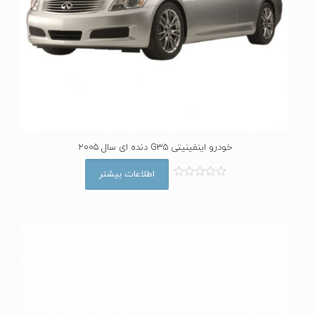
خودرو اینفینیتی G35 دنده ای سال 2005
اطلاعات بیشتر
ا
م
ت
ی
ا
ز
0
ا
ز
5