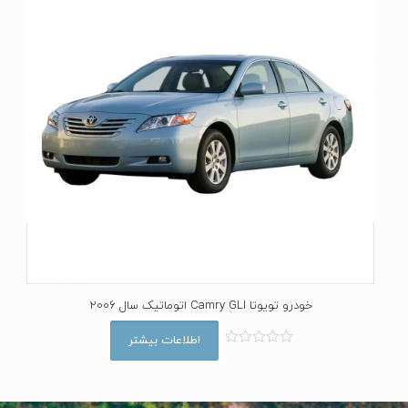
5
خودرو تویوتا Camry GLI اتوماتیک سال 2006
اطلاعات بیشتر
ا
م
ت
ی
ا