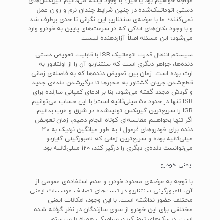
مواجه خواهیم بود یا خیر؟ با وجود اینکه می‌دانیم گیربکس‌های
دستی اتوماتیک‌شده در چنین شرایط چندان نرم و روان عمل
نمی‌کنند؛ اما با عرضه‌ی سنتناریو این نگرانی تا حدی برطرف شد
و با وجود تکان‌های اندکی که در سرعت‌های پایین به خودرو وارد
می‌شود؛ این مسئله اصلاً آزاردهنده نیست.
سیستم انتقال قدرت اتوماتیک ISR با قابلیت تعویض دستی
دنده‌ها، جواهر دیگری است که سنتناریو آن را از اونتادور به
ارث برده است. زمان بین تعویض دنده‌ها که به فاصله‌ی زمانی
قطع‌شدن جریان گشتاور به محورها تا درگیرشدن دنده‌ی جدید
و گردش مجدد گفته می‌شود، بنا بر ادعای کمپانی سازنده برای
ISR تنها در حدود 50 میلی‌ثانیه است! با این حساب می‌توانیم
ISR را سریع‌ترین گیربکس تولیدشده در شرق و غرب بدانیم.
اگر تنها بخواهیم مقایسه‌ای کوتاه انجام دهیم، زمان تعویض
دنده برای خودروهای فرمول 1 به طور میانگین نزدیک به 40
میلی‌ثانیه بوده و سریع‌ترین زمانی که لامبورگینی گایاردو
می‌توانست دنده‌ی دیگری را درگیر کند، 120 میلی‌ثانیه بود.
ایمنی خودرو
با توجه به عرضه‌ی محدود خودرو و عدم استفاده‌ی عمومی از
آن، لامبورگینی سنتناریو در تست‌های تصادف موسسات ایمنی
مختلف حضور نداشته است. با این وجود، امکانات ایمنی
مختلفی برای این خودرو از سوی سازندگان در نظر گرفته شده
است. دیسک‌های ترمز کربن-سرامیکی همراه با سیستم