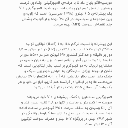
مورسیه‌لاگو پایان داد تا با عرضه‌ی لامبورگینی اونتادور، فرصت
رونمایی از نسل دوم این پیشرانه‌ها مهیا شود. لامبورگینی V12
یک پیشرانه‌ی 6.5 لیتری (6498 سی‌سی) است که زاویه‌ی
بین مجموعه‌ی سیلندرها در آن 60° بوده و از قابلیت پاشش
چند نقطه‌ای سوخت (MPI) بهره می‌برد.
این پیشرانه با نسبت تراکم 11.8 به 1 (11.8:1) توانایی تولید
حداکثر توان 770 اسب بخار ایتالیایی (CV) در دور موتور 8500
دور بر دقیقه و حداکثر گشتاور 690 نیوتن متر در 5500 دور بر
دقیقه را دارد؛ با این آمار و ارقام نسبت وزن به توان خودرو در
سنتناریو نزدیک به دو کیلوگرم بر اسب بخار ایتالیایی است که
نشان از توجه ویژه‌ی سازندگان به طراحی خودرویی سبک و
چابک دارد. اسب بخار ایتالیایی که آن را به اختصار با CV نمایش
می‌دهند، علاوه بر ایتالیا در فرانسه هم کاربرد فراوانی دارد و هر
یک واحد آن معادل 735 وات در نظر گرفته می‌شود.
لامبورگینی سنتناریو با کمک پیشرانه‌ی V12 خود می‌تواند
سرعت 100 کیلومتر بر ساعت را تنها در 2.8 ثانیه لمس کند و
آن را تا رسیدن به سقف سرعت 350 کیلومتر بر ساعت ادامه
دهد. مصرف سوخت این مدل به ازای 100 کیلومتر رانندگی در
شهر 24.7 لیتر، در بزرگراه 10.7 لیتر و مصرف سوخت ترکیبی
آن 16.0 لیتر است.