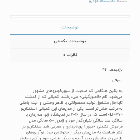
دسته:
نمایشگاه خودرو
توضیحات
توضیحات تکمیلی
نظرات
0
بازدیدها: 44
معرفی
به یقین هنگامی که صحبت از سوپرخودروهای مشهور
می‌شود، نام «لامبورگینی» می‌درخشد. کمپانی‌ که از گذشته
تابه‌حال مشغول تولید محصولاتی با ظاهر وحشی و البته باطنی
به‌مراتب خشن‌تر است. یکی از مدل‌های این کمپانی «سنتناریو‌
LP-770‌» است که در سال 2016 در نمایشگاه ژنو، هم‌زمان با
سالگرد صد سالگی بنیان‌گذار خود و زادروز 50 سالگی مدل
فراموش نشدنی «میورا» پرده‌برداری و معرفی شد. سنتناریو در
کنار شباهت به مدل‌های دیگر از خانواده‌ی خود، نوآوری‌های
طراحی در ظاهرش پدید آمده و سبک طراحی خود را کمی جلوتر