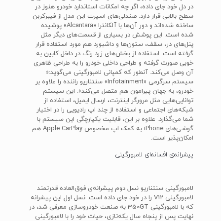
در دل خود جای داده، اگر چه امکانات استاندارد خودرو هنوز در
سطح بالایی قرار دارد. صندلی‌های اسپرت این مدل از فیبرکربن
ساخته شده‌اند و دور آن‌ها با آلکانترا «Alcantara» پوشیده
شده است. این پوشش در بسیاری از قسمت‌های دیگر مثل
پنل‌های در، سقف، ستون‌ها و داشبورد هم مورد استفاده قرار
گرفته است. استفاده از بخش‌های زرد رنگ در داخل کابین به
خوبی صورت گرفته و طراحی داخلی خودرو را به طراحی ظاهری
آن وصل می‌کند. آنطور که کمپانی لامبورگینی می‌گوید:«
سیستم سرگرمی «Infotainment» سنتناریو راننده را علاوه بر
خودرو، به جهان پیرامون هم متصل می‌کند». این سیستم
توانایی‌هایی مثل مرورگر اینترنت، ارسال ایمیل، استفاده از
شبکه‌های اجتماعی و استفاده از چند اپ رادیویی را در اختیار
شما می‌گذارد. علاوه بر این، قابلیت یکپارچگی این سیستم با
گوشی‌های iPhone به کمک اپ مخصوص Apple CarPlay هم
امکان‌پذیر است.
پیشرانه‌ی افسانه‌ای لامبورگینی
لامبورگینی سنتناریو نسل دوم پیشرانه‌ی فوق‌العاده قدرتمند
لامبورگینی V12 را در خود جای داده است. نسل اول این پیشرانه
که با لامبورگینی 350GT به صنعت خودروسازی معرفی شد، در
نهایت پس از پنجاه سال یکه‌تازی، حیات خود را با لامبورگینی