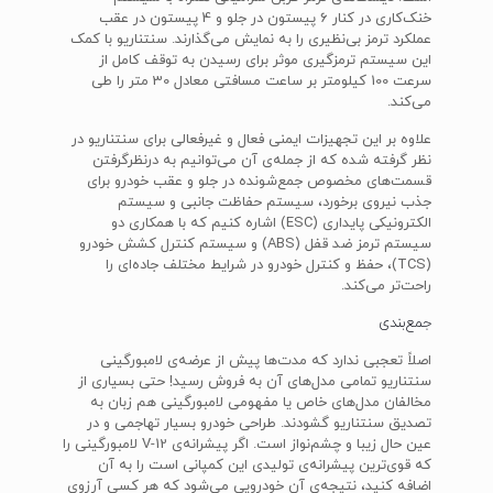
خنک‌کاری در کنار 6 پیستون در جلو و 4 پیستون در عقب
عملکرد ترمز بی‌نظیری را به نمایش می‌گذارند. سنتناریو با کمک
این سیستم ترمزگیری موثر برای رسیدن به توقف کامل از
سرعت 100 کیلومتر بر ساعت مسافتی معادل 30 متر را طی
می‌کند.
علاوه بر این تجهیزات ایمنی فعال و غیرفعالی برای سنتناریو در
نظر گرفته شده که از جمله‌ی آن می‌توانیم به درنظرگرفتن
قسمت‌های مخصوص جمع‌شونده در جلو و عقب خودرو برای
جذب نیروی برخورد، سیستم حفاظت جانبی و سیستم
الکترونیکی پایداری (ESC) اشاره کنیم که با همکاری دو
سیستم ترمز ضد قفل (ABS) و سیستم کنترل کشش خودرو
(TCS)، حفظ و کنترل خودرو در شرایط مختلف جاده‌ای را
راحت‌تر می‌کند.
جمع‌بندی
اصلاً تعجبی ندارد که مدت‌ها پیش از عرضه‌ی لامبورگینی
سنتناریو تمامی مدل‌های آن به فروش رسید! حتی بسیاری از
مخالفان مدل‌های خاص یا مفهومی لامبورگینی هم زبان به
تصدیق سنتناریو گشودند. طراحی خودرو بسیار تهاجمی و در
عین حال زیبا و چشم‌نواز است. اگر پیشرانه‌ی V-12 لامبورگینی را
که قوی‌ترین پیشرانه‌ی تولیدی این کمپانی است را به آن
اضافه کنید، نتیجه‌ی آن خودرویی می‌شود که هر کسی آرزوی