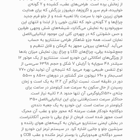
از زمانش برده است. طراحی‌های عقب، کشیده و ‌Y‌ گونه‌ی
خوابیده، فرم سپر و اگزوزها، دیفیوزر بزرگش که برای هدایت
هوای زیرین خود با سرعت بالا تعبیه شده و از جلو فرم جدید
چراغ‌ها و‌ Y‌ گونه‌ی خود که تقارن خوبی را از ابتدا و انتهای این
سوپرخودرو به نمایش می‌گذارد، شیشه‌های شش وجهی طرفین
و حس خشونتی که در چهره‌ی کلی این موجود ایتالیایی‌الاصل
نمایان است، همه جزو شاهکار طراحی سنتناریو به حساب
می‌آید. آینه‌های بیرونی مجهز به گرمکن و قابل تنظیم و
جمع‌شونده برقی، چراغ‌های‌ LED‌ و چراغ روز، نمایش میزان بادها
از ویژگی‌های امکاناتی این خودرو است. سنتناریو از یک موتور 12
سیلندر 48 سوپاپه با آرایش‌ V شکل و حجم 6398 سی‌سی از
نوع تنفس طبیعی بهره می‌برد که نتیجه‌ی آن تولید توان 770
اسب‌بخار و 690 نیوتون متر گشتاور در دور‌های 8500 و 5500
دور در دقیقه است. نسبت تراکم آن ۱۲.۲‌ به یک است و زمان
رسیدن از حال سکون به سرعت صد کیلومتر در ساعت برای
جثه‌ی 1520کیلوگرمی آن تنها حدود 2.8 ثانیه نیاز است.
حداکثر سرعت دست‌یافتنی برای این ایتالیایی‌الاصل 350
کیلومتر در ساعت است. این خودرو به یک جعبه دنده‌ی
دوکلاچه خودکار هفت سرعته که محور جلو و عقب آن محرک
است مجهز شده است. فرمان از نوع برقی با جنس آلکانتراست.
در بخش ایمنی سنتناریو می‌توان به کیسه‌های هوای راننده و
سرنشین جلو و جانبی اشاره کرد. در سیستم ترمز این خودرو از
مسیر دوگانه‌ی هیدورلیکی با بوستر ترمز مکنده و عقب‌ CCB‌ و