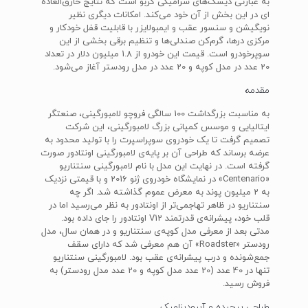
به عبارتی دیسک‌های سرامیکی کربو است که نتایج خارق‌العاده
ای در این بخش از آن خود می‌کند. امکانات دیگری نظیر
نویگیشن و سنسور عقب و ایمبولایزر با قابلیت قفل خودکار و
مرکزی درها، گرم‌کن صندلی‌ها و تنظیم برقی بخشی از این
سوپرخودرو است. قیمت این خودرو از 1.8 میلیون دلار در تعداد
20 عدد در مدل کوپه و 20 عدد در مدل رودستر آغاز می‌شود.
مقدمه
به مناسبت بزرگداشت 100 سالگی فروچو لامبورگینی، صنعتگر
ایتالیایی و موسس کمپانی بزرگ لامبورگینی، این شرکت
تصمیم گرفت تا یک خودروی سوپراسپرت را با تولید محدود به
عرضه برساند که طراحی آن بر پایه‌ی لامبورگینی اونتادور صورت
گرفته است. در نهایت این مدل با نام لامبورگینی سنتناریو
«Centenario» در نمایشگاه خودروی ژنو 2016 و با قیمتی نزدیک
به 2 میلیون پوند به معرض عموم گذاشته شد. اگر چه
سنتناریو در ظاهر تهاجمی‌تر از اونتادور به نظر می‌رسید اما در
قلب خود، پیشرانه‌ی قدرتمند V12 اونتادور را جای داده بود.
مدتی بعد از معرفی مدل کوپه‌ی سنتناریو و در همان سال، مدل
رودستر «Roadster» آن هم معرفی شد که دارای سقف
جمع‌شونده و درب پیشرانه‌ی عقب بود. لامبورگینی سنتناریو
تنها در 40 عدد (20 عدد مدل کوپه و 20 عدد مدل رودستر) به
فروش رسید.
طراحی پیچیده و آیرودینامیک