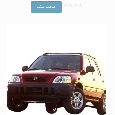
اطلاعات بیشتر
ا
م
ت
ی
ا
ز
0
ا
ز
5