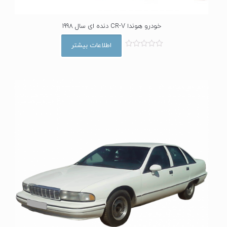
خودرو هوندا CR-V دنده ای سال 1998
اطلاعات بیشتر
ا
م
ت
ی
ا
ز
0
ا
ز
5