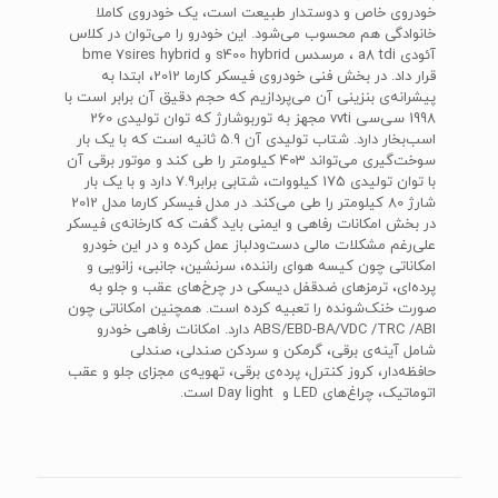
خودروی خاص و دوستدار طبیعت است، یک خودروی کاملا
خانوادگی هم محسوب می‌شود. این خودرو را می‌توان در کلاس
آئودی a8 tdi ، مرسدس s400 hybrid و bme 7sires hybrid
قرار داد. در بخش فنی خودروی فیسکر کارما 2012، ابتدا به
پیشرانه‌ی بنزینی آن می‌پردازیم که حجم دقیق آن برابر است با
1998 سی‌سی vvti مجهز به توربوشارژ که توان تولیدی 260
اسب‌بخار دارد. شتاب تولیدی آن 5.9 ثانیه است که با یک بار
سوخت‌گیری می‌تواند 403 کیلومتر را طی کند و موتور برقی آن
با توان تولیدی 175 کیلووات، شتابی برابر7.9 دارد و با یک بار
شارژ 80 کیلومتر را طی می‌کند. در مدل فیسکر کارما مدل 2012
در بخش امکانات رفاهی و ایمنی باید گفت که کارخانه‌ی فیسکر
علی‌رغم مشکلات مالی دست‌ودلباز عمل کرده و در این خودرو
امکاناتی چون کیسه هوای راننده، سرنشین، جانبی، زانویی و
پرده‌ای، ترمزهای ضدقفل دیسکی در چرخ‌های عقب و جلو به
صورت خنک‌شونده را تعبیه کرده است. همچنین امکاناتی چون
ABS/EBD-BA/VDC /TRC /ABI دارد. امکانات رفاهی خودرو
شامل آینه‌ی برقی، گرمکن و سردکن صندلی، صندلی
حافظه‌دار، کروز کنترل، پرده‌ی برقی، تهویه‌ی مجزای جلو و عقب
اتوماتیک، چراغ‌های LED و Day light است.