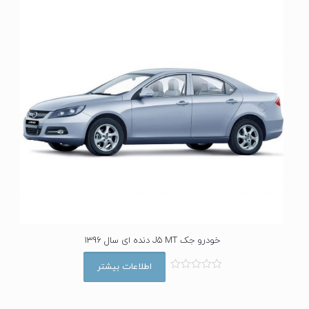
ز
5
خودرو جک J5 MT دنده ای سال 1396
اطلاعات بیشتر
ا
م
ت
ی