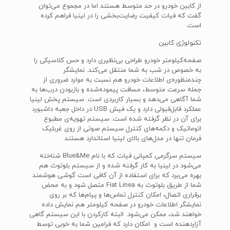
از کابین خودرو در حد متوسط هستند اما در مجموع می‌توان
گفت که فیات کیفیت رضایت‌بخشی را در لینیا فراهم کرده
است.
تکنولوژی کابین
صفحه‌کیلومتر خودرو طراحی بی‌نظیری دارد و حس کلاسیکی را
به خصوص در شب به شما منتقل می‌کند. نمایشگر
چندمنظوره‌ی اطلاعات خودرو هم نسبت به موارد ضروری از
جمله سرعت متوسط، مسافت پیموده‌شده و بازبودن درب‌ها به
شما آگاهی می‌دهد و بسیار کاربردی است. سیستم پخش لینیا
عملکرد قابل‌قبولی دارد و یک فیش USB در داخل جعبه داشبورد
برای آن در نظر گرفته شده است. سیستم تهویه‌ی مطبوع
اتوماتیک و دکمه‌های کنترل سیستم صوتی از روی غربلیک
فرمان تنها در مدل‌های بالای لینیا استاندارد هستند.
سیستم سرگرمی کمپانی فیات که با نام Blue&Me شناخته
می‌شود در لینیا به کار گرفته شده و از سیستم بلوتوث هم
بهره می‌برد که برای استفاده از آن کافی است گوشی هوشمند
شما از طریق بلوتوث به Fiat Linea متصل شود و به محض
برقراری اتصال، امکان کنترل تماس‌ها و پیام‌ها که بر روی
نمایشگر اطلاعات خودرو در صفحه کیلومتر هم نمایش داده
خواهند شد، ممکن می‌شود. البته کارکردن با این سیستم گاهی
آزاردهنده است و امکان دارد که فرامین شما به خوبی توسط