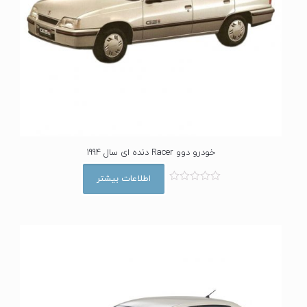
خودرو دوو Racer دنده ای سال 1994
اطلاعات بیشتر
ا
م
ت
ی
ا
ز
0
ا
ز
5