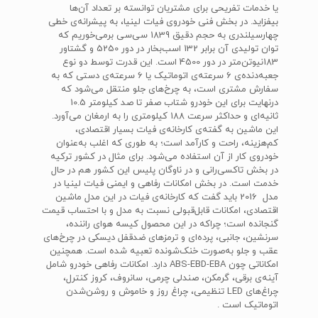
یا خدمات تفریحی برای مشتریان توانسته بر تعداد آن‌ها
بیفزاید. در بخش فنی خودروی فیات لینیا، به پیشرانه‌ی خطی
چهارسیلندری به حجم دقیق 1839 سی‌سی برمی‌خوریم که
توان تولیدی آن برابر 132 اسب‌بخار در دور 5250 و گشتاور
183نیوتن‌متر در دور 4500 است. این قدرت توسط دو نوع
جعبه‌دنده‌ی 6 سرعته‌ی اتوماتیک یا 6 سرعته‌ی دستی که به
سفارش مشتری است، به چرخ‌های جلو منتقل می‌شود که
درنهایت برای این خودرو شتاب صفر تا صد کیلومتر 10.5
ثانیه‌ای و حداکثر سرعت 188 کیلومتری را به ارمغان می‌آورد.
این ماشین به گفته‌ی کارخانه‌ی فیات بسیار اقتصادی،
کم‌هزینه، راحت و کارآمد است؛ به طوری که اغلب به‌عنوان
خودروی کار از آن استفاده می‌شود. برای مثال در کشور ترکیه
در بخش تاکسی‌رانی و در ناوگان پلیس این کشور هم در حال
خدمت است. در بخش امکانات رفاهی و ایمنی فیات لینیا در
مدل 2016 باید گفت که کارخانه‌ی فیات در این مدل ماشین
اقتصادی، امکانات قابل‌قبولی نسبت به مدل و با احتساب قیمت
گنجانده است؛ چراکه در این محصول کیسه هوای راننده،
سرنشین، جانبی، پرده‌ای و ترمزهای ضدقفل دیسکی در چرخ‌های
عقب و جلو به‌صورت خنک‌شونده تعبیه شده است. همچنین
امکاناتی چون ABS-EBD-EBA دارد. امکانات رفاهی خودرو شامل
آینه‌ی برقی، گرمکن، صندلی چرمی، سانروف، کروز کنترل،
چراغ‌های LED تنظیمی، چراغ روز و خاموش و روشن‌شدن
اتوماتیک است .