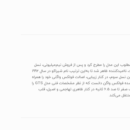
ری جذاب در کنار توانایی‌های دینامیکی مطلوب این مدل را مطرح کرد و پس از فروش نیم‌میلیونی، نسل
دوم آن با بهبودهای ظاهری و فنی فراوان در سال 1981 معرفی شد. نسل دوم باوجود تمام مزایای خود، با فروش 200 هزار دستگاه در عرض یک دهه تولید، نا‌امید‌کننده ظاهر شد تا به‌این ترتیب نام شیراکو در سال 1992
وند. طراحی ساده و دلنشین نسل سوم، در کنار زیبایی، اصالت فولکس واگنی خود را همراه
داشت و به زبانی مدرن، سبک طراحی شیراکوهای پیشین را به رخ همگان می‌کشید. شاید بتوان مدل Scirocco R‌ و GTS‌ را از بهترین مدل‌های تولید‌شده فولکس واگن دانست که از نظر مشخصات فنی مدل GTS را
می‌توان یک رده از مدل‌ R‌ پایین‌تر دانست. در مدل‌ GTS‌ پیشرانه‌ی دو لیتری و توربو شارژ 220 اسب‌بخاری با توان تولید 280 نیوتن متر گشتاور و شتاب صفر تا صد 6.5 ثانیه در کنار ظاهری تهاجمی و اصیل، قلب