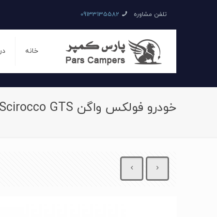
تلفن مشاوره
09133135582
خانه
در
خودرو فولکس واگن Scirocco GTS اتوماتیک سال 2016