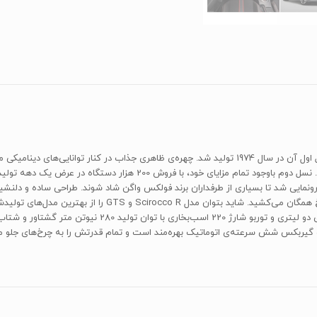
«شیراکو»، مدلی محبوب میان مدل‌های فولکس واگن بود که نسل اول آن در سال 1974 تولید شد. چهره‌ی ظاه
اموش شود؛ اما پس از دو دهه غیبت، نسل سوم در سال 2008 رونمایی شد تا بسیاری از طرفداران برند فولکس واگن شاد ش