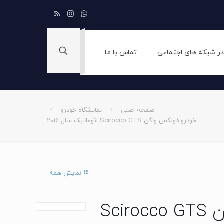
 در شبکه های اجتماعی
تماس با ما
صفحه اصلی
نمایشگاه خودرو
خودرو فولکس واگن Scirocco GTS اتوماتیک سال 2016
نمایش همه
خودرو فولکس واگن Scirocco GTS