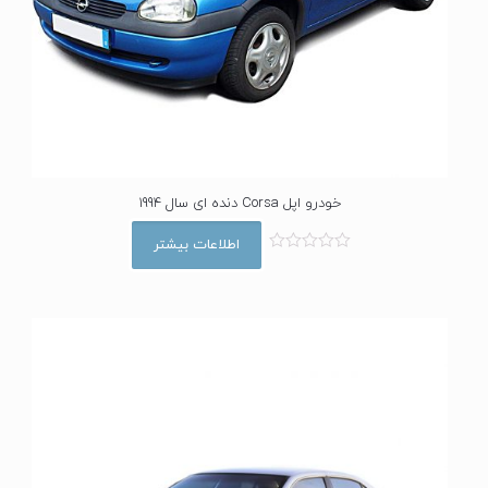
خودرو اپل Corsa دنده ای سال 1994
اطلاعات بیشتر
ا
م
ت
ی
ا
ز
0
ا
ز
5