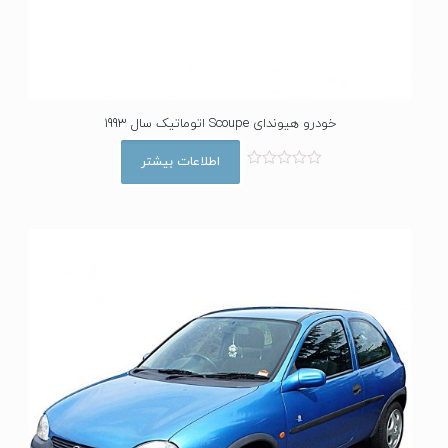
خودرو هیوندای Scoupe اتوماتیک سال 1993
اطلاعات بیشتر
ا
م
ت
ی
ا
ز
0
ا
ز
5