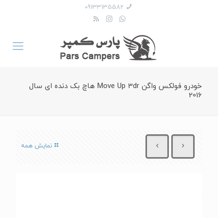
09133135582
خودرو فولکس واگن Move Up 3dr هاچ بک دنده ای سال
2016
نمایش همه