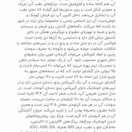
آپ هم کاملا ساده و قابل‌قبول است. چراغ‌های عقب آپ باریک
و عمودی شکل است و روی ستون‌ها قرار گرفته که نمای عقب
آپ را تشکیل می‌دهد. داخل کابین آپ نیز فرمان کوچک و
خوش‌دست آن نیز احساس راحتی را مخصوصا برای تردد در شهر
به راننده القا می‌کند. دکمه‌های کنترلی روی فرمان و سیستم
رادیو و ضبط و تهویه‌ی مطبوع و نویگیشن همگی در بالای
کنسول میانی قرار دارد و دسترسی به آن‌ها نیز راحت است.‌
فولکس آپ در دو مدل سه در و پنج در و در تیپ‌های مختلف با
امکانات متفاوت عرضه می‌شود و باتوجه به مصرف سوخت
پایین و ابعاد کوچکش می‌تواند گزینه‌ی خوبی برای سفر‌های
داخل شهری محسوب شود. آپ از یک موتور سه سیلندر خطی
با حجم یک لیتر بهره می‌برد که می‌تواند 60 اسب‌بخار قدرت و
95 نیوتن متر گشتاور تولید کند که در نسخه‌های مجهز به
توربو شارژ این اعداد به 89 اسب قدرت و 160 نیوتن متر
گشتاور می‌رسد و آپ یک گیربکس پنج دنده‌ی دستی دارد و در
تیپ‌های اتوماتیک دارای گیربکس پنج دنده‌ی اتومات است. در
مدل تنفس طبیعی آپ، شتاب صفر تا صد آن 14.4 ثانیه است
و حداکثر سرعت آن به 160 کیلومتر در ساعت می‌رسد. مصرف
سوخت آپ در هر صد کیلومتر معادل 4.5 لیتر است و همین
نکته مقرون به‌صرفه بودن آپ را تایید می‌کند. میزان آلایندگی
آن در هر کیلومتر 102 گرم است. چراغ روز‌، روشن‌و‌خاموش
شدن اتوماتیک چراغ‌ها، رینگ‌های 14‌اینچی تا 16‌اینچی‌،
مه‌شکن جلو‌ و عقب، ترمز ABS همراه‌ ESC، ASR، EDL‌،