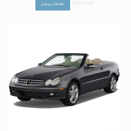
اطلاعات بیشتر
ا
م
ت
ی
ا
ز
0
ا
ز
5