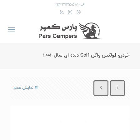
09133135582
خودرو فولکس واگن Golf دنده ای سال 2002
نمایش همه