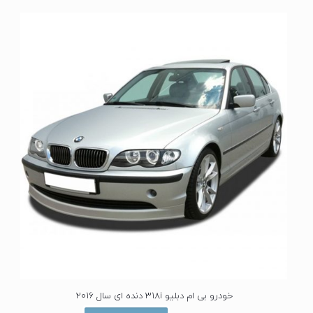
ی
ا
ز
0
ا
ز
5
خودرو بی ام دبلیو 318i دنده ای سال 2016