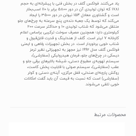
یاد می‌کنند. فولکس گلف در بخش فنی با پیشرانه‌ای به حجم
1781 که توان تولیدی آن در دور 5800 برابر با 110 اسب‌بخار
است و گشتاوری معادل 154 نیوتن در دور 3500 را ایجاد
می‌کند که توسط یک جعبه دنده‌ی پنج سرعته به چرخ‌های جلو
منتقل می‌شود که شتاب تولیدی 10 و حداکثر سرعت 200
کیلو‌متری دارد؛ همچنین مصرف سوخت ترکیبی براساس اعلام
کارخانه 7 لیتر است. گلف از هندلینگ و قدرت قابل‌قبول و
شتاب خوبی برخوردار است. در بخش تجهیزات رفاهی و ایمنی
فولکس گلف مدل 1992 نیز مجهز به تجهیزاتی نظیر ترمز
دیسکی در چرخ‌های جلو، فرمان هیدرولیکی (سفارشی)‌،
سیستم تهویه‌ی مطبوع دستی، شیشه بالابرهای برقی جلو و
عقب (سفارشی)‌، سیستم صوتی با قابلیت پخش کاست،
روکش پارچه‌ای صندلی، قفل مرکزی، آینه‌ی دستی و کولر
(سفارشی) است که نسبت به قیمت آن باید گفت امکانات
خوبی تلقی می‌شوند.
محصولات مرتبط