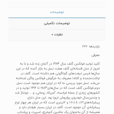
توضیحات
توضیحات تکمیلی
نظرات
0
بازدیدها: 266
معرفی
کلید تولید فولکس گلف سال 1974 در آلمان زده شد و تا به
امروز از مدل افسانه‌ای گلف هفت نسل به بازار آمده که در این
سال‌ها فیس لیفت‌های گونا‌گونی هم داشته است. گلف در
ایالات‌متحده و کانادا معروف به خرگوش فولکس واگن شناخته
می‌شد. نسل مورد بررسی ما که در ایران هم موجود است نسل
دوم فولگس گلف است که در سال‌های۱۹۸۳ تا 199۲ تولید و در
کشورهای زیادی از جمله فرانسه‌، آمریکا‌، رومانی‌، و… مونتاژ شد
و چندین‌سال خودروی پرفروش اروپا بود. این مدل دارای
پیشرانه‌های1.3، 1.6،1.8 و 2لیتری است که در ایران هر چهار نوع
پیشرانه‌ی آن موجود است. گلف در ایران بسیار طرفدار دارد و
همیشه از آن به‌عنوان یک ماشین کم‌خرج، اسپرت و پر‌شتاب