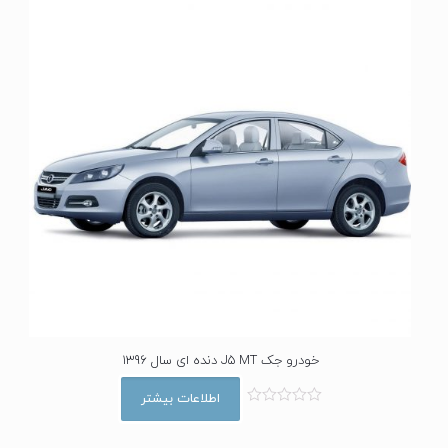
خودرو جک J5 MT دنده ای سال 1396
اطلاعات بیشتر
ا
م
ت