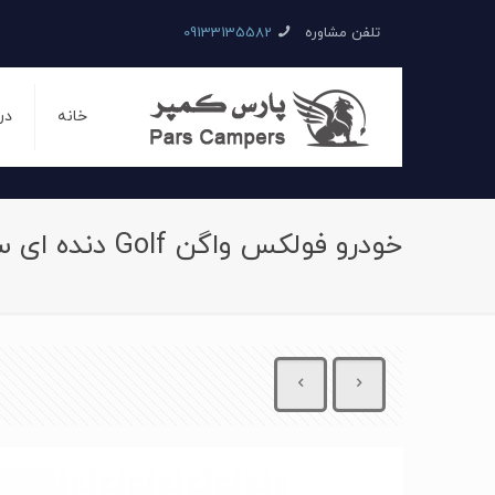
تلفن مشاوره
09133135582
خانه
در
خودرو فولکس واگن Golf دنده ای سال 1992