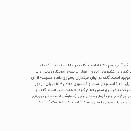
فیس‌لیفت‌های گونا‌گونی هم داشته است. گلف در ایالات‌متحده و کانادا به
ن معروف است. نسل مورد بررسی ما که در ایران هم موجود است، نسل دوم فولگس گلف است که در سال‌های ۱۹۸۳‌ تا 1992 تولید شد و در کشورهای زیادی از‌جمله فرانسه، آمریکا، رومانی، و…
لیتری است که در ایران هر چهار نوع پیشرانه‌ی آن موجود است. گلف در ایران طرفداران بسیاری دارد و همیشه از آن
به‌عنوان یک ماشین کم‌خرج و اسپرت پرشتاب یاد می‌کنند.فولکس گلف در بخش فنی، پیشرانه‌ای به حجم 1781 دارد که توان تولیدی آن در دور 5800 برابر با 110 اسب‌بخار است و گشتاوری معادل 154 نیوتن در دور
 منتقل می‌کند که شتاب تولیدی آن 10 بوده و حداکثر سرعت 200 کیلو‌متری دارد. مصرف سوخت ترکیبی براساس اعلام کارخانه هفت لیتر است. گلف از
اهی و ایمنی، فولکس گلف مدل 1992 نیز به تجهیزاتی نظیر ترمز دیسکی در چرخ‌های جلو، فرمان هیدرولیکی (سفارشی)، سیستم تهویه‌ی
ی و کولر(سفارشی) مجهز است که نسبت به قیمت آن باید