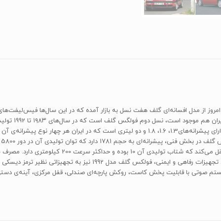
 1974 در آلمان زده شد و تا به امروز از مدل افسانه‌ای گلف هفت نسل به بازار آمده که در این سال‌ها 
خرگوش فولکس واگ
مونتاژ می‌شد و چندین سال خودروی پرفروش اروپا بود. این مدل دارای پیشرانه‌های1.3، 1.6، 1.8 و دو 
3500 را توسط یک جعبه دنده‌ی پنج سرعته به چرخ‌های جلو
هندلینگ و قدرت قابل‌قبول و شتاب خوبی برخوردار است.در بخش تجهیزات رف
تم صوتی با قابلیت پخش کاست، روکش پارچه‌ای صندلی، قفل مرکزی، آینه‌ی دست