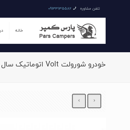
تلفن مشاوره
09133135582
خانه
در
خودرو شورولت Volt اتوماتیک سال 2016