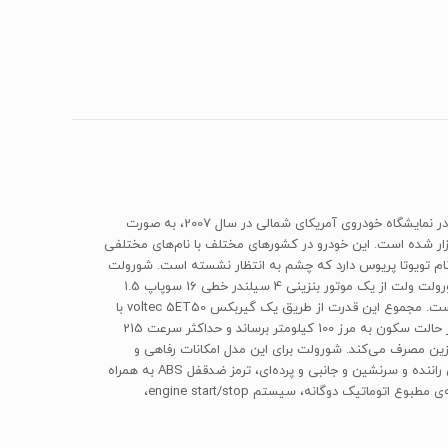
«شورولت Volt» یک خودروی سدان plug in hybrid است که در کارخانه‌ی خودروسازی «شورولت» به تولید می‌رسد. این خودروی هیبرید برای اولین بار در نمایشگاه خودروی آمریکای شمالی در سال 2007، به صورت
سال 2010 آغاز شد. از سال 2010 تا به امروز، دو نسل از این خودرو به تولید رسیده که نسل دوم آن از سال 2016 روانه‌ی بازار شده است. این خودرو در کشورهای مختلف با نام‌های مختلفی
ر فروش، رقیبی چشم‌بادامی به نام تویوتا پریوس دارد که چشم به انتظار نشسته است. شورولت
ولت نیز همانند کادیلاک ELR از قابلیت رانندگی در حالت موتور برقی برخوردار بوده و قادر است در این حالت، مسافتی معادل 85 کیلومتر را طی کند. شورولت ولت از یک موتور بنزینی 4 سیلندر خطی 16 سوپاپ 1.5
لیتری به قدرت 101 اسب‌بخار در کنار دو مدل موتور هیبرید بهره می‌برد که یک مدل قادر به تولید 117 اسب‌بخار و یک مدل قادر به تولید 64 اسب‌بخار است. مجموع این قدرت از طریق یک گیربکس voltec 5ET50 با
حالت‌های مختلف به محور جلوی این خودرو منتقل می‌شود که با قوی‌ترین موتور قادر است این خودروی هیبریدی 1607 کیلوگرمی را در مدت 8 ثانیه از حالت سکون به مرز 100 کیلومتر برساند و حداکثر سرعت 215
ن خودرو با استاندارد آلایندگی یورو6 در هر 100 کیلومتر در سیکل ترکیبی در صورت روشن‌بودن هر دو موتور، به میزان 3.1 لیتر بنزین مصرف می‌کند. شورولت برای این مدل امکانات رفاهی و
ایمنی مختلفی تعبیه کرده است تا کاملا به‌روز باشید و امکانات مناسبی را در کنار این خودروی هیبریدی تجربه کنید؛ امکاناتی نظیر: کیسه ایمنی هوای راننده و سرنشین و جانبی و پرده‌ای، ترمز ضدقفل ABS به همراه
سیستم‌های کمکی ترمز و سامانه‌ی کنترل لغزش و پایداری، سانروف برقی، صندلی‌های روکش چرمی دارای گرمکن با قابلیت تنظیم برقی، سیستم تهویه‌ی مطبوع اتوماتیک دوگانه، سیستم engine start/stop،