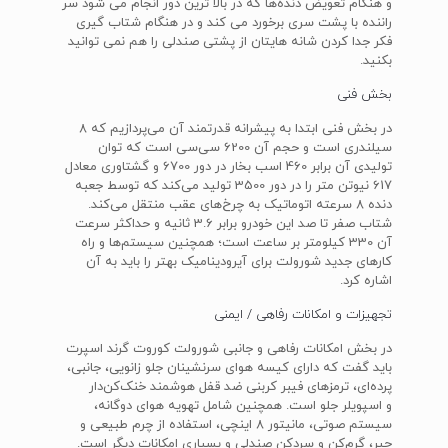
و هنگام تعویض دنده‌ها که در بالا ترین دور انجام می شود سر
راننده با پشت سری برخورد می کند و در هنگام شتاب گیری
فکر جدا کردن شانه هایتان از پشتی صندلی را هم نمی توانید
بکنید.
بخش فنی
در بخش فنی ابتدا به پیشرانه قدرتمند آن می‌پردازیم که 8
سیلندری است و حجم آن 6200 سی‌سی است که توان
تولیدی آن برابر 460 اسب بخار در دور 6700 و گشتاوری معادل
617 نیوتن متر را در دور 3500 تولید می‌کند که توسط جعبه
دنده 8 سرعته اتوماتیک به چرخ‌های عقب منتقل می‌کند.
شتاب صفر تا صد این خودرو برابر 3.6 ثانیه و حداکثر سرعت
آن 330 کیلومتر بر ساعت است؛ همچنین سیستم‌ها و راه
کارهای جدید شورولت برای آیرودینامیک بهتر را باید به آن
اشاره کرد.
تجهیزات و امکانات رفاهی / ایمنی
در بخش امکانات رفاهی و جانبی شورولت کوروت گرند اسپرت
باید گفت که دارای کیسه هوای سرنشینان جلو زانویی، جانبی،
پرده‌ای، ترمزهای فیبر کربنی ضد قفل هوشمند خنک‌کن‌دار
و اسپویلر جلو است. همچنین شامل تهویه هوای دوگانه،
سیستم صوتی، مانیتور 8 اینچی، استفاده از چرم طبیعی و
جیر، گرم‌کن و سردکن صندلی و بسیاری امکانات دیگر است.