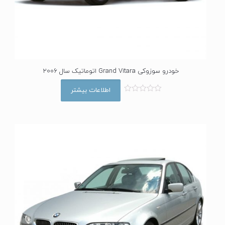
خودرو سوزوکی Grand Vitara اتوماتیک سال 2006
اطلاعات بیشتر
ا
م
ت
ی
ا
ز
0
ا
ز
5