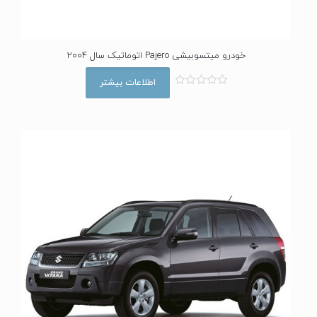
خودرو میتسوبیشی Pajero اتوماتیک سال 2004
اطلاعات بیشتر
ا
م
ت
ی
ا
ز
0
ا
ز
5