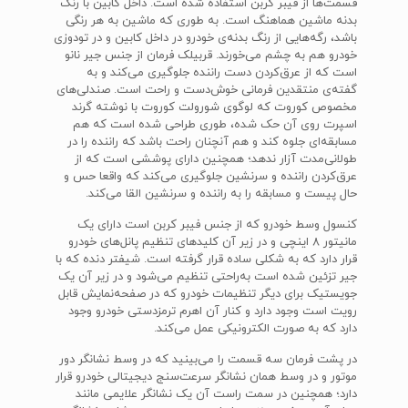
قسمت‌ها از فیبر کربن استفاده شده است. داخل کابین با رنگ
بدنه ماشین هماهنگ است. به طوری که ماشین به هر رنگی
باشد، رگه‌هایی از رنگ بدنه‌ی خودرو در داخل کابین و در تودوزی
خودرو هم به چشم می‌خورند. قربیلک فرمان از جنس جیر نانو
است که از عرق‌کردن دست راننده جلوگیری می‌کند و به
گفته‌ی منتقدین فرمانی خوش‌دست و راحت است. صندلی‌های
مخصوص کوروت که لوگوی شورولت کوروت با نوشته گرند
اسپرت روی آن حک شده، طوری طراحی شده است که هم
مسابقه‌ای جلوه کند و هم آنچنان راحت باشد که راننده را در
طولانی‌مدت آزار ندهد؛ همچنین دارای پوششی است که از
عرق‌کردن راننده و سرنشین جلوگیری می‌کند که واقعا حس و
حال پیست و مسابقه را به راننده و سرنشین القا می‌کند.
کنسول وسط خودرو که از جنس فیبر کربن است دارای یک
مانیتور 8 اینچی و در زیر آن کلیدهای تنظیم پانل‌های خودرو
قرار دارد که به شکلی ساده قرار گرفته است. شیفتر دنده که با
جیر تزئین شده است به‌راحتی تنظیم می‌شود و در زیر آن یک
جویستیک برای دیگر تنظیمات خودرو که در صفحه‌نمایش قابل
رویت است وجود دارد و کنار آن اهرم ترمزدستی خودرو وجود
دارد که به صورت الکترونیکی عمل می‌کند.
در پشت فرمان سه قسمت را می‌بینید که در وسط نشانگر دور
موتور و در وسط همان نشانگر سرعت‌سنج دیجیتالی خودرو قرار
دارد؛ همچنین در سمت راست آن یک نشانگر علایمی مانند