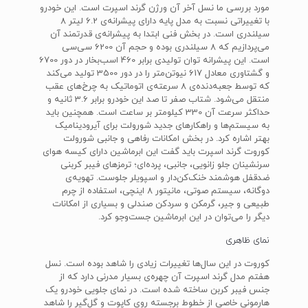
مورد بررسی ما نسل آخر آن ورژن گرند اسپرت است. این خودرو
با تغییراتی نسبت به مدل پایه دارای پیشرانه‌ی 6.2 لیتر 8
‌سیلندری است. در بخش فنی ابتدا به پیشرانه‌ی قدرتمند آن
می‌پردازیم که 8 سیلندری بوده و حجم آن 6200 سی‌سی
است. این پیشرانه توان تولیدی برابر 460 اسب‌بخار در دور 6700
و گشتاوری معادل 617 نیوتن‌متر را در دور 3500 تولید می‌کند
که توسط جعبه‌دنده‌ی 8 سرعته‌ی اتوماتیک به چرخ‌های عقب
منتقل می‌شود. شتاب صفر تا صد این خودرو برابر 3.6 ثانیه و
حداکثر سرعت آن 330 کیلومتر بر ساعت است. همچنین باید
به سیستم‌ها و راهکارهای جدید شورولت برای آیرودینامیک
بهتر اشاره کرد. در بخش امکانات رفاهی و جانبی شورولت
کوروت گرند اسپرت باید گفت این ابرماشین دارای کیسه هوای
سرنشینان جلو زانویی، جانبی، پرده‌ای؛ ترمزهای فیبر کربنی
ضدقفل هوشمند خنک‌کن‌دار و اسپویلر جلوست. تهویه‌ی
دوگانه، سیستم صوتی، مانیتور 8 اینچی، استفاده از چرم
طبیعی و جیر، گرمکن و سردکن صندلی و بسیاری از امکانات
دیگر را می‌توان در این ابرماشین جست‌وجو کرد.
نمای ظاهری
کوروت در این سال‌ها تغییرات زیادی را شاهد بوده است. نسل
هفتم مدل گرند اسپرت آن چهره‌ی بسیار مدرنی دارد که از
جنس فیبر کربن ساخته شده است. در نمای جلویی خودرو یک
هارمونی خاصی از خطوط برجسته روی کاپوت و گل‌گیر را شاهد