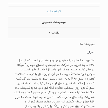
توضیحات
توضیحات تکمیلی
نظرات
0
بازدیدها: 198
معرفی
«شورولت کامارو» یک خودروی دودر عضلانی است که از سال
1966 تا به امروز، در شرکت خودروسازی «جنرال موتورز آمریکا»
در حال تولید است. هدف شورولت از تولید کامارو رقابت با
خودرو فورد ماستنگ بود که در آن دوران بازار را در دست داشت.
کامارو از سال 1966 تا به امروز، شش نسل را پشت سر گذاشته
که درحال‌حاضر ششمین نسل آن در حال تولید است. ششمین
نسل کامارو روی پلت‌فرم GM alpha قرار دارد که با کادیلاک cts
و ATS مشترک است. تمام این ویژگی‌های خشن کامارو به کنار،
شورولت یک مدل خاص با کد ZL1 نیز تولید کرده است که برای
رقبا خط و نشان بکشد. این مدل با موتور بسیار قوی‌تر و
سیستم تعلیق اسپرت‌تر و رینگ بزرگ‌تر و بادی‌کیت از