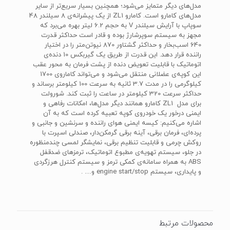
مدل‌های دیگر متمایز می‌شود؛ همچنین بسیار سریع‌تر از سایر
مدل‌های کامارو است. کامارو ZL1 از یک پیشرانه‌ی 8 سیلندر 48
سوپاپ با آرایش سیلندر V به حجم 6.2 لیتر بهره می‌‎برد که
مجهز به سیستم سوپرشارژ بوده و قادر است حداکثر قدرت
640 اسب‌بخار و حداکثر گشتاور 870 نیوتن‌متر را در اختیار
راننده قرار دهد. این قدرت از طریق یک گیربکس 10 دنده‌ی
اتوماتیک با قابلیت تعویض دنده از پشت فرمان به محور عقب
این کوپه‌ی عضلانی منتقل می‌شود و می‌تواند کاماروی 1700
کیلوگرمی را در مدت 3.7 ثانیه به سرعت 100 کیلومتر برساند و
حداکثر سرعت 320 کیلومتر در ساعت را ثبت کند. شورولت
برای مدل ZL1 کامارو همانند دیگر مدل‌ها، امکانات رفاهی و
ایمنی درخور یک خودروی کوپه تعبیه کرده است که به آن
اشاره می‌کنیم: کیسه ایمنی هوای راننده و سرنشین و جانبی و
پرده‌ای، فرمان برقی، آینه برقی گرمکن‌دار، صندلی اسپرت با
روکش چرمی و قابلیت تنظیم برقی، نمایشگر لمسی چندمنظوره
در جلو، سیستم تهویه‌ی مطبوع اتوماتیک، ترمزهای ضدقفل
ABS به همراه سامانه‌ی کمکی ترمز و سیستم کنترل هرزگردی
و پایداری، سیستم engine start/stop و… .
محصولات مرتبط