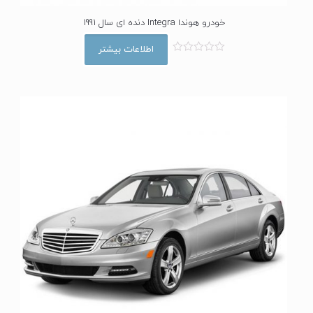
خودرو هوندا Integra دنده ای سال 1991
اطلاعات بیشتر
ا
م
ت
ی
ا
ز
0
ا
ز
5