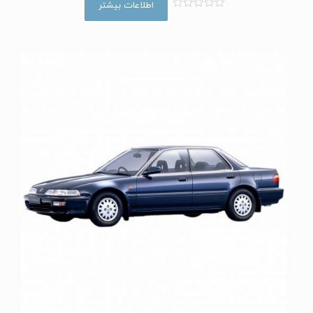
اطلاعات بیشتر
ا
م
ت
ی
ا
ز
0
ا
ز
5