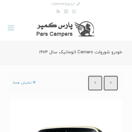
09133135582
خودرو شورولت Camaro اتوماتیک سال 1974
نمایش همه