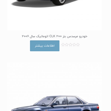
خودرو مرسدس بنز CLK 200 اتوماتیک سال 2006
اطلاعات بیشتر
ا
م
ت
ی
ا
ز
0
ا
ز
5