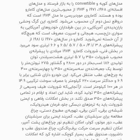
مدل‌های کوپه و convertible را به بازار فرستاد و مدل‌های
افسانه‌ای 1968، 1971 و 1974 از محبوب‌ترین مدل‌های کامارو
بوده و هستند. کاماروی موردبررسی ما مدل 1974 است که
درواقع نسل دوم آن محسوب می‌شود. کامارو، این گرگ وحشی
باران‌دیده‌ی آمریکایی، در بین طرفداران خودروهای آمریکایی به
سواری دل‌چسب، هیجانی و اسپرت معروف است که هیچ‌گاه
از آن خسته نمی‌شوید. کامارو در سال‌های 1970 تا 1981 از
پیشرانه‌های 3.8 /4.1/ 5.0 / 5.7 /6.5 و 6.6 لیتری سود می‌برد.
در بخش فنی، شورولت کامارو 1974 میلادی با پیشرانه‌ی
محبوب شورولت 350 یا 5.7 لیتری هشت‌سیلندر، توان
تولیدی 186 اسب‌بخار در دور 2800 و گشتاور 275 نیوتن‌متر را
توسط یک جعبه‌دنده‌ی سه‌سرعته‌ی 350 یا چهارسرعته‌ی 400
به چرخ‌های عقب منتقل می‌کرد. این خودرو دارای شتابی برابر با
6.9 و حداکثر سرعت 220 کیلومتر با مصرف سوخت ترکیبی 14.9
در هر 100 کیلومتر است. ازآنجایی‌که شورولت طیف‌ وسیعی از
پیشرانه‌ها‌ی 350 تولید کرده، شاید این اعداد و ارقام در تمامی
پیشرانه‌های 350 صدق نکند. در بخش امکانات رفاهی و ایمنی
شورولت باید به ترمزهای دیسکی جلو، فرمان هیدرولیک،
شیشه‌ی برقی، آنتن برقی، تهویه‌ی مطبوع دستی، چراغ
مطالعه برای سرنشینان عقب، کمربند ایمنی برای سرنشینان
عقب، دور موتور، کولر، امکان تنظیم نور چراغ‌های پشت آمپر،
امکان تنظیم سرعت حرکت برف‌پاک‌کن، چراغ صندوق عقب و
داشبورد، صندوق عقب بسیار کوچک، اشاره کرد که امکانات