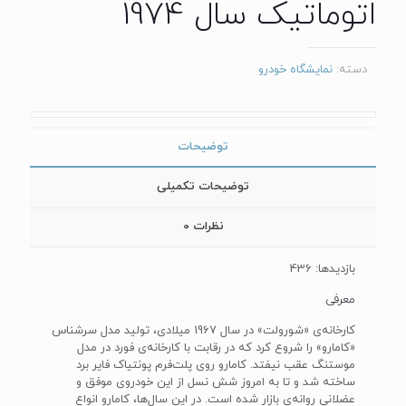
اتوماتیک سال 1974
دسته:
نمایشگاه خودرو
توضیحات
توضیحات تکمیلی
نظرات
0
بازدیدها: 436
معرفی
کارخانه‌ی «شورولت» در سال 1967 میلادی، تولید مدل سرشناس
«کامارو» را شروع کرد که در رقابت با کارخانه‌ی فورد در مدل
موستنگ عقب نیفتد. کامارو روی پلت‌فرم پونتیاک فایر برد
ساخته شد و تا به امروز شش نسل از این خودروی موفق و
عضلانی روانه‌ی بازار شده است. در این سال‌ها، کامارو انواع