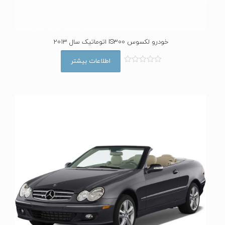
خودرو لکسوس IS300 اتوماتیک سال 2013
اطلاعات بیشتر
ا
م
ت
ی
ا
ز
0
ا
ز
5