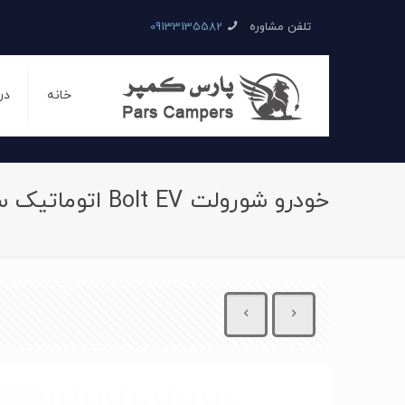
تلفن مشاوره
09133135582
خانه
در
خودرو شورولت Bolt EV اتوماتیک سال 2016