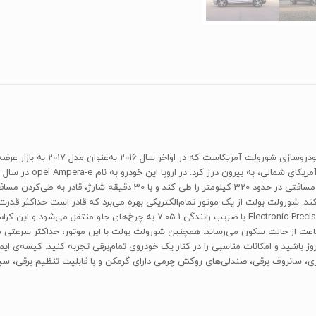
«شورولت Bolt EV» یک کراس‌اوور کوچ