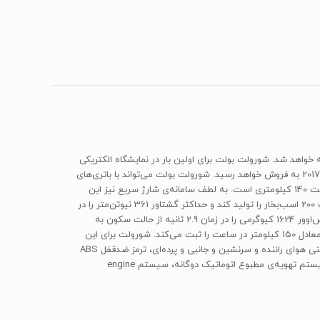
ک تمام‌برقی از کارخانه‌ی خودروسازی شورولت آمریکاست که در اواخر سال 2016 به‌عنوان مدل 2017 به بازار عرضه خواهد شد. شورولت بولت برای اولین بار در نمایشگاه الکتریکی
2016 رونمایی شد و اطلاعات دقیق آن در نمایشگاه خودروی 2016 آمریکای شمالی، به بیرون درز کرد. در اروپا این خودرو به نام opel Ampera-e در سال 2017 به فروش خواهد رسید. شورولت بولت می‌تواند با باتری‌های
یون لیتیومی که روی آن نصب شده است، با یک بار شارژ کامل، مسافتی در حدود 320 کیلومتر را طی کند و با 30 دقیقه شارژ، قادر به طی‌کردن مسافت 140 کیلومتری است. به لطف سامانه‌ی شارژ سریع نیز این
خودرو می‌تواند در زمان 1 ساعت، 80 درصد ظرفیت کل باتری را پر کند. شورولت بولت از یک موتور تمام‌الکتریکی بهره می‌برد که قادر است حداکثر قدرت 200 اسب‌بخار را تولید کند و حداکثر گشتاور 361 نیوتن‌متر را در
اختیار راننده قرار دهد. این قدرت از طریق یک گیربکس Electronic Precision Shift با ضریب رانندگی 7.05.1 به چرخ‌های جلو منتقل می‌شود و این کراس‌اوور 1624 کیوگرمی را در زمان 2.9 ثانیه از حالت سکون به
سرعت 48 کیلومتر و در زمان 7 ثانیه به سرعت 100 کیلومتر در ساعت از حالت سکون می‌رساند. همچنین شورولت بولت با این موتور، حداکثر سرعتی معادل 150 کیلومتر در ساعت را ثبت می‌کند. شورولت برای این
مدل امکانات رفاهی و ایمنی مناسبی تعبیه کرده است تا کاملا به‌روز باشید و امکانات مناسبی را در کنار یک خودروی تمام‌برقی تجربه کنید. کیسه‌ی ایمنی هوای راننده و سرنشین و جانبی و پرده‌ای، ترمز ضدقفل ABS
به همراه سیستم‌های کمکی ترمز و سامانه‌ی کنترل لغزش و پایداری، سانروف برقی، صندلی‌های روکش چرمی دارای گرمکن و با قابلیت تنظیم برقی، سیستم تهویه‌ی مطبوع اتوماتیک دوگانه، سیستم engine