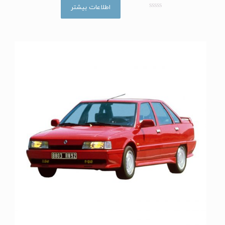
اطلاعات بیشتر
ا
م
ت
ی
ا
ز
0
ا
ز
5