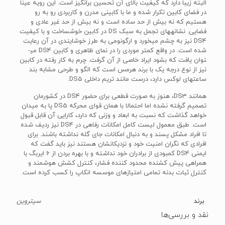
البته زیبا دارد که کیفیت بالای آن تحسین برانگیز است. این رویه عینا
در فضای کابین تکرار شده و ما با کابینی مدرن و کاربردی رو به رو
هستیم که نه بیش از حد ساده است و نه بیش از حد غیر عادی و
فضایی. نشانه­های تجمل به سبک DS در کابین خوش­ساخت و با کیفیت
DS4 نیز به چشم می­خورد و ارگونومی به طرز خوشایندی در آن رعایت
شده است. در واقع کمتر موردی را در نمای ظاهری و کابین DS4 می­
توان یافت که بشود ایراد خاصی از آن گرفت. چرم به کار رفته در کابین
نیز از نوع درجه یک با برند هرمس است که الگو و طرحی مشابه بند
ساعت­های لوکس دارد، درست مانند تریم داخلی DS5.
همانند DS3، هنوز به صورت قطعی برای حضور DS4 در کشورمان
تصمیم گرفته نشده اما احتمالا با همان قوای محرکه DS5 پا به میدان
خواهد گذاشت که نسبت به ابعاد و وزنی که دارد، کارایی آن قابل قبول
است. طبق معمول لیست کامل امکانات رفاهی در DS4 نیز ردیف شده
تا افراد مشکل پسند و به دنبال امکانات جای گله نداشته باشند. برای
افرادی که نگران امنیت خود و نزدیکانشان هستند نیز باید گفت که
ایمنی DS4 کمبودی از برادران خود نداشته و با بهره بردن از 6 ایربگ با
همراهی پیش کشنده محدود کننده فشار، کنترل کشش هوشمند و
کنترل ثبات بدنه تمامی امتیازهای موسسه انکاپ را کسب کرده است.
برند
سیتروین
نقد و بررسی‌ها