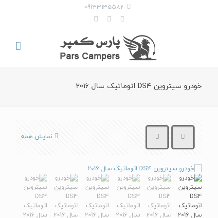
09133135582
خودرو سیتروین DS4 اتوماتیک سال 2016
نمایش همه