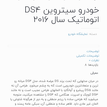
خودرو سیتروین DS4
اتوماتیک سال 2016
دسته:
نمایشگاه خودرو
توضیحات
توضیحات تکمیلی
نظرات
0
بازدیدها: 8
معرفی
در میان مدل­هایی که تحت برند DS عرضه شده، مدل DS4 میانه رو
ترین و متعادل­ترین خودرویی است که به چشم می­خورد. طراحی آن نه
مانند DS5 پیشرو و آوانگارد با المان­های طراحی عجیب است و نه مانند
DS3 کوچک و اسپرت. هنگامی که DS4 را مشاهده می­کنید، متوجه
می­شوید که طراحی ساده با ریتم منطقی و به دور از هرگونه شلوغی یا
المان غیر عادی دارد. ظاهر ساده و منطقی آن، سبکی عامه پسند و