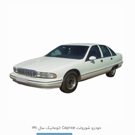
ی
ا
ز
0
ا
ز
5
خودرو شورولت Caprice اتوماتیک سال 1991