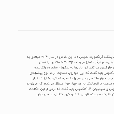
«سیتروئن»، کمپانی باسابقه و مبتکر بسیاری از تکنولوژی‌های روز دنیا، باز با مدل «C4 کاکتوس» یک مینی‌کراس‌اوور هاچ‌بک خاص را در سال 2007 در نمایشگاه فرانکفورت نمایش داد. این خودرو در سال 2014 میلادی به
بازارهای جهانی ارائه شد و تا به امروز، یک نسل از آن تولید شده است. این خودرو در سیتروئن اسپانیا تولید می‌شود. اولین چیزی که این خودرو را از خودروهای دیگر متمایز می‌کند، Airbump ماشین یا همان
جلوگیری می‌کند. این پانل‌ها به سفارش مشتری، رنگ‌بندی
د و قابل‌تعویض‌اند. البته ظاهر خیلی زیبایی ندارند که خیلی از منتقدان از لحاظ ظاهری به این طرح انتقاد کرده‌اند. در بخش فنی سیتروئن c4 کاکتوس باید گفت که این خودروی متفاوت از دو نوع پیشرانه‌ی
1.3 لیتری بنزینی و 1.6 لیتری دیزلی سود می‌برد که ما در این معرفی، به پیشرانه سه‌سیلندری بنزینی آن می‌پردازیم که مشخصات آن عبارت است از حجم دقیق 998 سی‌سی مجهز به سیستم توربوشارژ که توان
تولیدی 110 اسب‌بخار در دور 5750 و گشتاور 205 نیوتن‌متر در دور 1750 را برای این خودرو به ارمغان می‌آورد. این توان توسط یک جعبه‌دنده‌ی دستی 5 سرعته یا اتوماتیک به هر چهار چرخ منتقل می‌شود که می‌تواند
این خودروی 1070 کیلویی را در 9.3 ثانیه، از صفر تا صد ببرد و به حداکثر سرعت 190 کیلومتر بر ساعت برساند. در بخش امکانات رفاهی ایمنی و جانبی خودروی سیتروئن c4 کاکتوس باید گفت که برخی از این امکانات
ماتیک، سیستم ناوبری، تلفن، کروز کنترل، سنسور باران،