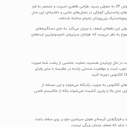
سیتروئن C4 کاکتوس با ترکیبی از مدل مفهومی سیتروئن کاکتوس که نخستین بار در نمایشگاه خودروی فرانکفورت 2013 رونمایی شد و پلتفرم سیتروئن C4 به معرفی رسید. طراحی ظاهری اسپرت و منحصر به فرد
رهای پلاستیکی کوچکی در بخش‌های جانبی و حاشیه‌ای این مدل
موپلاستیک پلی‌یورتان بادوام ساخته شده‌اند.
رفی این نقطه‌ی ضعف را جبران می‌کند. به جای دستگیره‌های
وع به نظر می‌رسد که طراحان سیتروئن نامرسوم‌ترین ایده‌های
ه با سرعت در حال چرخیدن هستید، حمایت مناسبی از پشت شما صورت
 خوب است و موقعیت صندلی راننده در مقایسه با سایر رقبای
ای کاکتوس به صورت یک‌تکه می‌خوابد و این مسئله از
. در کنار این، پنجره‌های عقب این مدل بالا یا پایین کشیده نمی‌شوند بلکه از مکانیسم خاصی
هستند و قرارگرفتن کیسه‌ی هوای سرنشین جلو بر روی سقف باعث
ود ندارد که ضعف چندان بزرگی نیست.