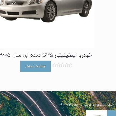
خودرو اینفینیتی G35 دنده ای سال 2005
اطلاعات بیشتر
ا
م
ت
ی
ا
ز
0
ا
ز
5
تلفن مشاوره و فروش : 09133135582