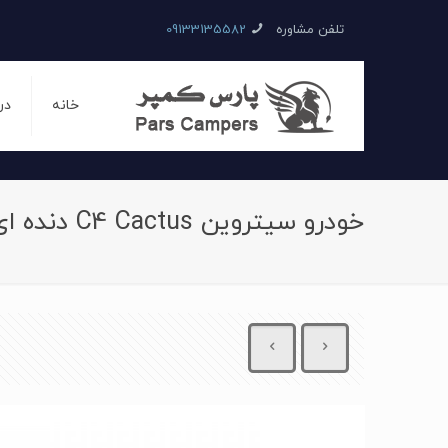
تلفن مشاوره
09133135582
خانه
در
خودرو سیتروین C4 Cactus دنده ای سال 2016