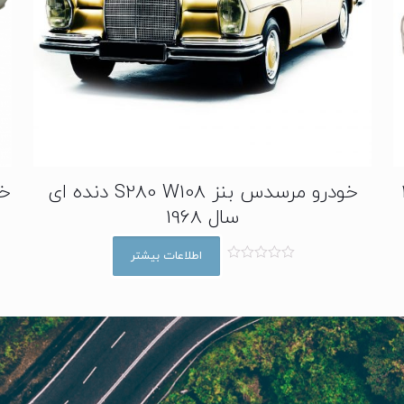
خودرو مرسدس بنز S280 W108 دنده ای
خودر
سال 1968
اطلاعات بیشتر
ا
م
ت
ی
ا
ز
0
ا
ز
5