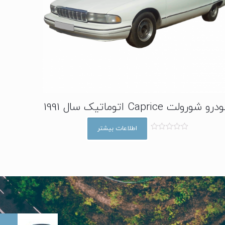
و شورولت Caprice اتوماتیک سال 1991
اطلاعات بیشتر
ا
م
ت
ی
ا
ز
0
ا
ز
5