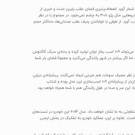
شمار آورد. انعطاف‌پذیری فضای عقب پایین است و خبری از
قابلیت تغییر ارتفاع صندوق مشابه رنو مگان نیست. علاوه بر این، با خواباندن ردیف عقب صندلی‌ها، حالتی پلکانی در فضای بار ایجاد می‌شود که در خودروهایی مثل پژو 308 به چشم نمی‌خورد. در مجموع با در نظر
می‌توان آن را اندکی کوچکتر از فولکس‌واگن گلف اما کمی بزرگتر از نیسان جوک با فضای 352 لیتری به حساب آورد. از طرفی با خواباندن ردیف عقب صندلی‌ها، حداکثر حجم
ستاره‌ی درخشان نمایش امشب ما بدون شک پیشرانه‌ی بنزین‌سوز توربوشارژری C4 کاکتوس است که با آرایش سه سیلندر و جابه‌جایی 1.2 لیتری خود می‌تواند 109 اسب بخار توان تولید کرده و بدنه‌ی سبک کاکتوس
 سازنده ادعا کرده، مصرف سوخت ترکیبی کاکتوس با این پیشرانه به ازای هر 100 کیلومتر رانندگی معادل 3.8 لیتر است اما اگر بیشتر در شهر رانندگی می‌کنید و معمولاً فضای بار شما
به مراتب کمتر بوده و از نظر مصرف سوخت هم مزیتی ایجاد نمی‌کنند. پیشرانه‌ی دیزلی
1.6 لیتری هم یکی دیگر از گزینه‌های پیش روی شماست که مصرف سوخت ترکیبی آن به ازای هر 100 کیلومتر رانندگی، 2.8 لیتر است اما قیمت آن گران‌تر از پیشرانه‌ی 109 اسب‌بخاری این مدل بوده و شتاب
د این سر و صدا در طول رانندگی هم با شما همراه خواهد بود.
خودروهای کمپانی سیتروئن به طور معمول عملکرد قابل‌قبولی در تست‌های ایمنی دارند و هیچ دلیلی وجود ندارد که تصور کنیم C4 کاکتوس نتیجه‌ی متفاوتی به ما نشان خواهد داد. مدل 2014 این خودرو در تست‌های
 از مجموع پنج ستاره شده است. علاوه بر این، عملکرد خودرو به تفکیک در بخش ایمنی