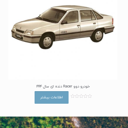
خودرو دوو Racer دنده ای سال 1994
اطلاعات بیشتر
ا
م
ت
ی
ا
ز
0