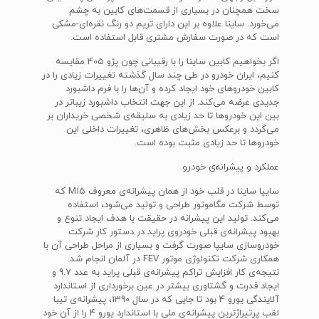
سخت همچنان در بسیاری از قسمت‌های کابین به چشم
می‌خورد. ساینا علاوه بر این دارای تریم دو رنگ نقره‌ای-مشکی
است که در صورت سفارش مشتری قابل استفاده است.
اگر بخواهیم کابین ساینا را با رقیبانی چون پژو 405 مقایسه
کنیم، ایران خودرو در طی چند سال گذشته تغییرات زیادی را در
کابین خودروهای خود ایجاد کرده و آن‌ها را با فرم داشبورد
جدیدی عرضه می‌کند. از این جهت انتخاب داشبورد زیباتر در
بین این خودروها تا حد زیادی به سلیقه‌ی شخصی خریداران بر
می‌گردد و برعکس بخش‌های ظاهری، تغییرات داخلی این
خودروها تا حد زیادی مثبت بوده است.
عملکرد و پیشرانه‌ی خودرو
سایپا ساینا در قلب خود از همان پیشرانه‌ی معروف M15 که
توسط شرکت مگاموتور طراحی و تولید می‌شود، استفاده
می‌کند. تولید این پیشرانه در حقیقت با هدف ایجاد تنوع و
بهبود پیشرانه‌ی قبلی خودروی پراید در دستور کار شرکت
خودروسازی سایپا صورت گرفت و بسیاری از مراحل طراحی آن با
همکاری شرکت تکنولوژی موتور FEV در آلمان انجام شد.
نتیجه‌ی کار افزایش تراکم پیشرانه‌ی قبلی پراید به عدد 9.7 و
ایجاد قدرت و گشتاوری بیشتر در عین برخورداری از استاندارد
آلایندگی یورو 4 بود تا جایی که در سال 1390، پیشرانه‌ی تیبا
لقب پرتیراژترین پیشرانه‌ی ملی با استاندارد یورو 4 را از آن خود