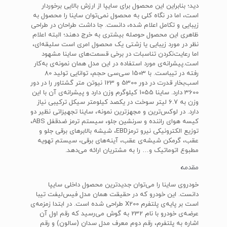
دید؛ بنابراین این محصول برای سایپا از ارزش بالایی برخوردار
است، اما در نگاه کلی به محصول نمی‌توان ساینا را محصول به‌
زیبایی و تکامل اعلام شده، دانست. جا داشت طراحان در طراحی
ظاهری این محصول حوصله بیشتری به خرج دهند؛ البته اعلام
نظر در مورد زیبایی یا زشتی یک محصول امری است سلیقه‌ای،
اما رعایت‌نکردن تناسبات در برخی قسمت‌های ساینا مشهود
است.پیشرانه‌ی مورد استفاده در این مدل همان نمونه‌ی به‌کار
رفته در تیباست. با 1503 سی‌سی حجم، توانایی تولید 80
اسب‌بخار قدرت در دور 5300 و 123 نیوتن متر گشتاور را در دور
3600 دارد. ساینا 1055 کیلوگرم وزن دارد و پیشرانه‌ی آن با این
وزن به 6.7 لیتر سوخت در یکصد کیلومتر سیکل ترکیبی نیاز
دارد. در لوکس‌ترین و مجهزترین نمونه، ساینا تجهیزاتی نظیر دو
کیسه هوای راننده و سرنشین جلو، سیستم ترمز ضد‌قفل ‌ABS،
توزیع الکترونیکی نیرو ترمز‌EBD، شیشه بالابرهای برقی جلو و
عقب، گرمکن شیشه‌ی عقب، آینه‌های برقی، سیستم تهویه
مطبوع اتوماتیک و… را به مشتریان ارائه می‌دهد.
مقدمه
خودروی ساینا را می‌توان جدیدترین محصول داخلی سایپا
دانست. این خودرو که در حقیقت همان مدل فیس‌لیفت تیبا
است بر پایه‌ی پلتفرم X200 طراحی شده است. در ابتدا زمزمه‌ی
عرضه‌ی خودرو با نام 232 به گوش می‌رسید که رقم اول آن
اشاره به پلتفرم، رقم دوم معرف مدل سدان (سالون) و رقم