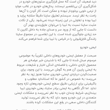
دید ضعیف آن است که محل قرارگیری ستون‌های خودرو در
شکل‌گیری آن بی‌تقصیر نیستند. پدال‌های خودرو در غالب موارد
از نرمی خوبی برخوردار نبوده و ممکن است کار کردن با آن‌ها
راحت به نظر نرسد. سیستم تعلیق ساینا دقیقاً مشابه پراید و
تیبا بوده و تفاوتی در این زمینه دیده نمی‌شود. یکی از نکات
مثبت ساینا نسبت به تیبا را می‌توان عایق‌بندی بهتر آن
دانست تا جایی که از ورود سر و صدای جاده به داخل کابین تا
حد زیادی جلوگیری شده است. با این تفاسیر، در مجموع ساینا
رانندگی قابل‌قبولی را در قیاس با تیبا برای شما فراهم می‌کند.
ایمنی خودرو
صبحت از معضل ایمنی خودروهای داخلی تقریباً به موضوعی
مرسوم مبدل شده تا جایی که با شنیدن خبر عرضه‌ی هر
محصول تازه‌ی داخلی، با فاصله‌ی اندکی اخبار و شایعات مربوط
به ایمنی پایین آن هم به گوش می‌رسد. با این وجود، برای
صحبت‌کردن درباره‌ی ایمنی خودروی ساینا هنوز زود به نظر
می‌رسد؛ به خصوص در کشور ما که استاندارد مطلوب و
باکیفیتی برای ارزیابی دقیق سطح ایمنی خودروهای تازه وجود
ندارد. اما اگر نگاهی به ایمنی برادر ساینا، یعنی خودروی تیبا
بیندازیم، شرایط چندان خوب به نظر نمی‌رسد و مشکلات ایمنی
متعددی در این خودرو وجود دارد که به نظر نمی‌رسد تولید
کنندگان داخلی سعی در رفع این مشکلات کرده باشند.