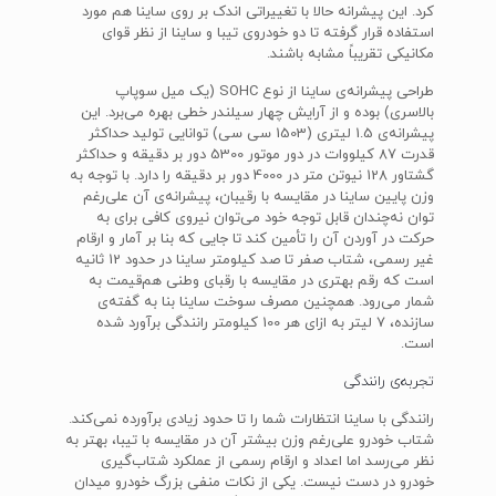
کرد. این پیشرانه حالا با تغییراتی اندک بر روی ساینا هم مورد
استفاده قرار گرفته تا دو خودروی تیبا و ساینا از نظر قوای
مکانیکی تقریباً مشابه باشند.
طراحی پیشرانه‌ی ساینا از نوع SOHC (یک میل سوپاپ
بالاسری) بوده و از آرایش چهار سیلندر خطی بهره می‌برد. این
پیشرانه‌ی 1.5 لیتری (1503 سی سی) توانایی تولید حداکثر
قدرت 87 کیلووات در دور موتور 5300 دور بر دقیقه و حداکثر
گشتاور 128 نیوتن متر در 4000 دور بر دقیقه را دارد. با توجه به
وزن پایین ساینا در مقایسه با رقیبان، پیشرانه‌ی آن علی‌رغم
توان نه‌چندان قابل توجه خود می‌توان نیروی کافی برای به
حرکت در آوردن آن را تأمین کند تا جایی که بنا بر آمار و ارقام
غیر رسمی، شتاب صفر تا صد کیلومتر ساینا در حدود 12 ثانیه
است که رقم بهتری در مقایسه با رقبای وطنی هم‌قیمت به
شمار می‌رود. همچنین مصرف سوخت ساینا بنا به گفته‌ی
سازنده، 7 لیتر به ازای هر 100 کیلومتر رانندگی برآورد شده
است.
تجربه‌ی رانندگی
رانندگی با ساینا انتظارات شما را تا حدود زیادی برآورده نمی‌کند.
شتاب خودرو علی‌رغم وزن بیشتر آن در مقایسه با تیبا، بهتر به
نظر می‌رسد اما اعداد و ارقام رسمی از عملکرد شتاب‌گیری
خودرو در دست نیست. یکی از نکات منفی بزرگ خودرو میدان