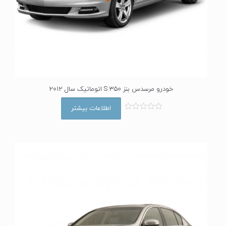
خودرو مرسدس بنز S 350 اتوماتیک سال 2012
اطلاعات بیشتر
ا
م
ت
ی
ا
ز
0
ا
ز
5