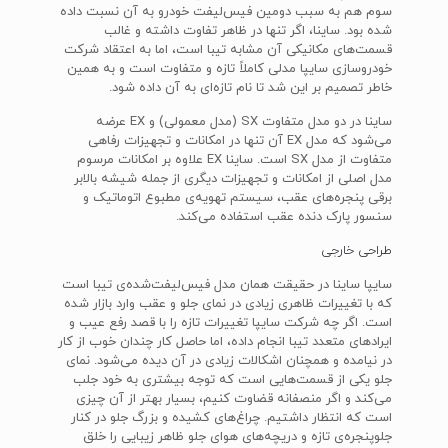
سوم هم به سبب دومین فیس‌لیفت خودرو به آن نسبت داده
شده بود. ساینا، اگر تنها در ظاهر تفاوت داشته و غالب
قسمت‌های مکانیکی آن مشابه تیبا است، اما به اعتقاد شرکت
خودروسازی سایپا مدلی کاملاً تازه و متفاوت است و به همین
خاطر تصمیم بر این شد تا نام تازه‌ای به آن داده شود.
ساینا در دو مدل متفاوت SX (مدل معمولی) و EX عرضه
می‌شود که مدل EX آن تنها در امکانات و تجهیزات رفاهی
متفاوت از مدل SX است. ساینا EX علاوه بر امکانات مرسوم
مدل اصلی از امکانات و تجهیزات دیگری از جمله شیشه بالابر
برقی پنجره‌های عقب، سیستم تهویه‌ی مطبوع اتوماتیک و
سنسور پارک دنده عقب استفاده می‌کند.
طراحی خارجی
سایپا ساینا در حقیقت همان مدل فیس‌لیفت‌شده‌ی تیبا است
که با تغییرات ظاهری زیادی در نمای جلو و عقب وارد بازار شده
است. اگر چه شرکت سایپا تغییرات تازه را با قصد رفع عیب و
ایرادهای متعدد تیبا انجام داده، اما حاصل کار چندان خوب از کار
در نیامده و همچنان اشکالات زیادی در آن دیده می‌شود. نمای
جلو یکی از قسمت‌هایی است که توجه بیشتری به خود جلب
می‌کند و اگر منصفانه قضاوت کنیم، بسیار بهتر از آن چیزی
است که انتظار داشتیم. چراغ‌های کشیده و بزرگ جلو در کنار
جلوپنجره‌ی تازه و دریچه‌های هوای جلو ظاهر زیبایی را خلق