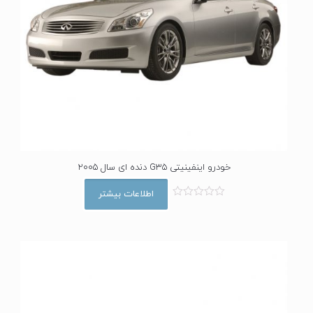
خودرو اینفینیتی G35 دنده ای سال 2005
اطلاعات بیشتر
ا
م
ت
ی
ا
ز
0
ا
ز
5