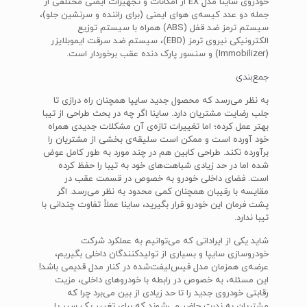
خودروی ساینا مدل EX از امکانات و تجهیزات ایمنی مختلفی از
جمله دو عدد کیسه‌ی هوای ایمنی (برای راننده و سرنشین جلو)،
سیستم ترمز ضد قفل (ABS) همراه با سیستم توزیع
الکترونیکی نیروی ترمز (EBD)، سیستم ضد سرقت ایموبلایزر
(Immobilizer) و سنسور پارک دنده عقب برخوردار است.
جمع‌بندی
به نظر می‌رسد که محصول جدید سایپا همچنان راه درازی تا
جلب رضایت مشتریان دارد. ساینا اگر چه در بحث طراحی از تیبا
بهتر عمل کرده؛ اما تغییرات تازه‌ی آن مشکلات جدیدی همراه
خود آورده است و ممکن است سلیقه‌ی بخشی از مشتریان را
برآورده نکند. طراحی کابین هم در چند مورد به طور کامل عوض
شده اما در حد زیادی شباهت‌های خود به تیبا را حفظ کرده
است. فضای داخلی خودرو به خصوص در قسمت عقب در
مقایسه با رقیبان همچنان کمی محدود به نظر می‌رسد. اگر
پشت فرمان این خودرو قرار بگیرید، ساینا عملاً تفاوت چندانی با
تیبا ندارد.
شاید یکی از ایراداتی که می‌توانیم به عملکرد شرکت
خودروسازی سایپا و بسیاری از تولیدکنندگان داخلی بگیریم،
عرضه‌ی همزمان مدل فیس‌لیفت‌شده در کنار مدل قدیمی باشد!
این مسئله، به خصوص در رابطه با خودروهای داخلی، مزیت
رقابتی خودروی جدید را تا حد زیادی از بین می‌برد چرا که
مشتریان به ندرت حاضر می‌شوند که برای تغییر یک سپر یا