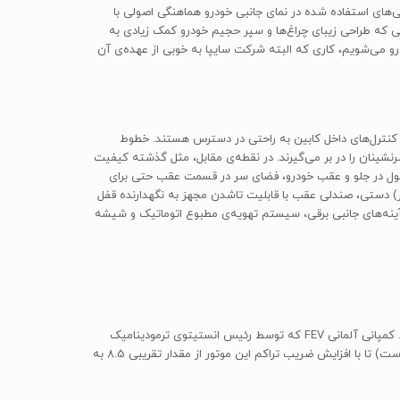
 و برجستگی‌های استفاده شده در نمای جانبی خودرو هماهنگی اصولی با
یی که طراحی زیبای چراغ‌ها و سپر حجیم خودرو کمک زیادی به
رو می‌شویم، کاری که البته شرکت سایپا به خوبی از عهده‌ی آن
کمه‌ها و کنترل‌های داخل کابین به راحتی در دسترس هستند. خطوط
ابل‌باوری مناسب بوده و به خوبی اصطلاحاً سرنشینان را در بر می‌گیرند. در نقطه‌ی مقابل، مثل گذشته کیفیت
قبول در جلو و عقب خودرو، فضای سر در قسمت عقب حتی برای
ات رفاهی استاندارد تیبا 2 عبارتند از سیستم تهویه‌ی مطبوع (کولر) دستی، صندلی عقب با قابلیت تاشدن مجهز به نگهدارنده قفل
ش MP3 و CD. علاوه بر این، امکانات رفاهی دیگری از جمله آینه‌های جانبی برقی، سیستم تهویه‌ی مطبوع اتوماتیک و شیشه
شرکت داخلی مگاموتور این بار هم با کمک یک شرکت آلمانی دست به تغییر یک پیشرانه‌ی قدیمی و تولید یک پیشرانه‌ی تازه با عملکرد بهتر زده است. کمپانی آلمانی FEV که توسط رئیس انستیتوی ترمودینامیک
کاربردی دانشگاه فنی آخن پایه‌گذاری شده است، حجم پیشرانه‌ی خودروی پراید را از 1.3 لیتر به 1.5 لیتر افزایش داده (یا به اصطلاح آن را Scale کرده است) تا با افزایش ضریب تراکم این موتور از مقدار تقریبی 8.5 به