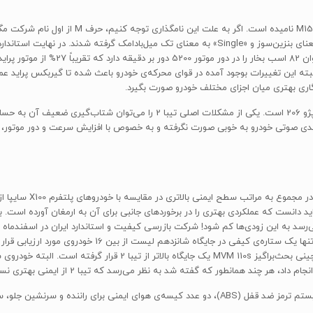
 با افزایشی 18% همراه بوده است. البته این تغییرات بوجود آمده در قوای محرکه‌ی خودرو باعث شده تا گیرب
ایق‌بندی صوتی خودرو به خوبی صورت نگرفته و به خصوص با افزایش سرعت و دور موتور،
ی (B-pillar) خودرو در مقایسه با پراید دانست که عملکردی بهتری را در برخوردهای جانبی برای آن به ارمغا
است. تیبا 2 در کلاس قیمتی 250 الی 500 میلیون ریال با کسب