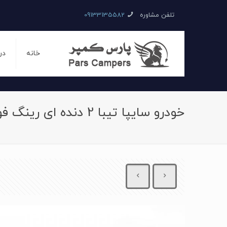
تلفن مشاوره
09133135582
خانه
در
خودرو سایپا تیبا 2 دنده ای رینگ فولادی سال 1397