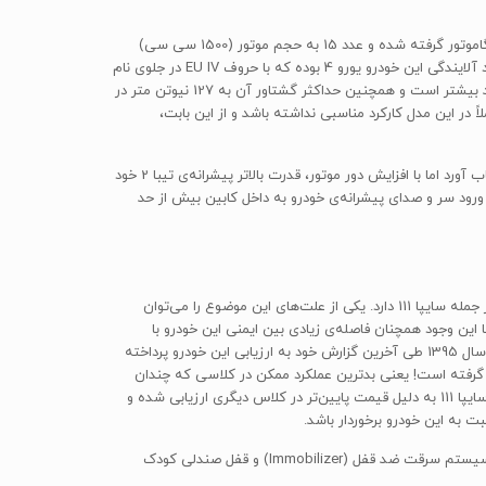
نتیجه‌ی کار پیشرانه‌ای شده که شرکت مگاموتور آن را M15GS-EU IV نامیده است. اگر به علت این نامگذاری توجه کنیم، حرف M از اول نام شرکت مگاموتور گرفته شده و عدد 15 به حجم موتور (1500 سی سی)
اشاره دارد؛ حروف G و S هم به ترتیب از واژه‌ی «Gasoline» به معنای بنزین‌سوز و «Single» به معنای تک میل‌بادامک گرفته شدند. در نهایت استاندارد آلایندگی این خودرو یورو 4 بوده که با حروف EU IV در جلوی نام
پیشرانه مشخص شده است. این پیشرانه توانایی تولید حداکثر توان 82 اسب بخار را در دور موتور 5200 دور بر دقیقه دارد که تقریباً 27% از موتور پراید بیشتر است و همچنین حداکثر گشتاور آن به 127 نیوتن متر در
کس پراید عملاً در این مدل کارکرد مناسبی نداشته باشد و از این بابت،
در بحث عملکرد، خودروی تیبا 2 قابل رقابت با خودروهایی از جمله پژو 206 است. یکی از مشکلات اصلی تیبا 2 را می‌توان شتاب‌گیری ضعیف آن به حساب آورد اما با افزایش دور موتور، قدرت بالاتر پیشرانه‌ی تیبا 2 خود
 ورود سر و صدای پیشرانه‌ی خودرو به داخل کابین بیش از حد
خودروی تیبا 2 علی‌رغم وجود اشکالات و ضعف‌های ایمنی متعدد، در مجموع به مراتب سطح ایمنی بالاتری در مقایسه با خودروهای پلتفرم X100 سایپا از جمله سایپا 111 دارد. یکی از علت‌های این موضوع را می‌توان
ن آورده است. با این وجود همچنان فاصله‌ی زیادی بین ایمنی این خودرو با
استانداردهای جهانی این کلاس وجود دارد، فاصله‌ای که به نظر نمی‌رسد به این زودی‌ها کم شود! شرکت بازرسی کیفیت و استاندارد ایران در اسفندماه سال 1395 طی آخرین گزارش خود به ارزیابی این خودرو پرداخته
 تنها یک ستاره‌ی کیفی در جایگاه شانزدهم لیست از بین 16 خودروی مورد ارزیابی قرار گرفته است! یعنی بدترین عملکرد ممکن در کلاسی که چندان
خودروهای خوشنامی را در خود جای نداده و حتی عملکرد خودروی چینی بحث‌براگیز MVM 110s یک جایگاه بالاتر از تیبا 2 قرار گرفته است. البته خودروی سایپا 111 به دلیل قیمت پایین‌تر در کلاس دیگری ارزیابی شده و
تجهیزات و امکانات ایمنی و امنیتی استاندارد تیبا 2 عبارتند از سیستم ترمز ضد قفل (ABS)، دو عدد کیسه‌ی هوای ایمنی برای راننده و سرنشین جلو، سیستم سرقت ضد قفل (Immobilizer) و قفل صندلی کودک