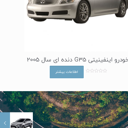
ودرو اینفینیتی G35 دنده ای سال 2005
اطلاعات بیشتر
ا
م
ت
ی
ا
ز
0
ا
ز
5