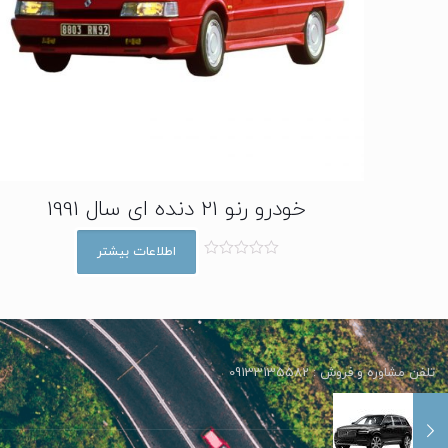
خودرو رنو 21 دنده ای سال 1991
اطلاعات بیشتر
ا
م
ت
ی
ا
ز
0
ا
تلفن مشاوره و فروش : 09133135582
ز
5