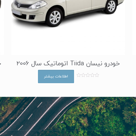
خودرو نیسان Tiida اتوماتیک سال 2006
خ
اطلاعات بیشتر
ا
م
ت
ی
ا
ز
0
ا
ز
5