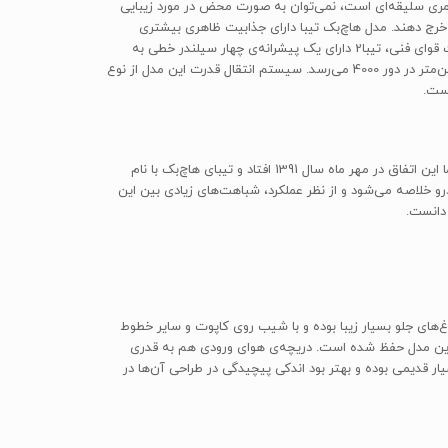
ی امری سلیقه‌ای است، نمی‌توان به صورت محض در مورد زیبایی
خرج دهند. مدل هاچ‌بک تیبا دارای جذابیت ظاهری بیشتری
نسبت به نمونه‌ی صندوقدار است و به نوعی رقیبی برای پژو 206 به حساب می‌آید، به همین دلیل بیشتر مورد پسند جوانان و بانوان قرار گرفت. در بحث قوای فنی، تیبا2 دارای یک پیشرانه‌ی چهار سیلندر خطی به
حجم دقیق 1503 سی‌سی است که در دور 5300‌، توانایی تولید 87.5 اسب‌بخار قدرت را داراد. حداکثر میزان گشتاور تولیدی این موتور به رقم 128 نیوتن‌متر در دور 4000 می‌رسد. سیستم انتقال قدرت این مدل از نوع
در ابتدای عرضه‌ی خودروی تیبا، به نظر نمی‌رسید که شرکت خودروسازی سایپا تولید محصولی هاچ‌بک را بر روی همان پلتفرم در دستور کار قرار دهد، اما این اتفاق در مهر ماه سال 1391 افتاد و تیبای هاچ‌بک با نام
ودرو خلاصه می‌شود و از نظر عملکرد، شباهت‌های زیادی بین این
ی چراغ‌های جلو بسیار زیبا بوده و با شیب روی کاپوت و سایر خطوط
 این مدل حفظ شده است. دریچه‌ی هوای ورودی هم به قدری
یار قدیمی بوده و بهتر بود اندکی پیچیدگی در طراحی آن‌ها در