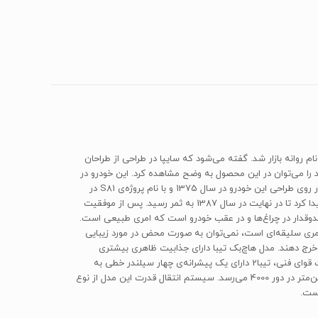
تیبا نهایی و با این نام روانه بازار شد. گفته می‌شود که سایپا در طراحی از طراحان
ید را می‌توان در این محصول به وضح مشاهده کرد. این خودرو در
اصل توسعه‌یافته‌ی پلتفرم‌ S81‌ سایپاست که به گفته‌ی مسئولان وقت طراحی و نهایی‌سازی تولید آن رقم هنگفتی را به شرکت تحمیل کرده است. کار روی طراحی این خودرو در سال 1375 و با نام پروژه‌ی S81 در
سایپا شروع شد. این پروژه پس از پیشرفت‌هایی که در آن به کمک طراحان اروپایی صورت گرفت در سال 1383 متوقف شد و پس از آن دوباره ادامه پیدا کرد تا در نهایت در سال 1387 به ثمر رسید. پس از موفقیت
اخلی تنها تفاوت آن با نمونه‌ی صندوقدار در چراغ‌ها و در عقب خودرو است که امری طبیعی است.
ی امری سلیقه‌ای است، نمی‌توان به صورت محض در مورد زیبایی
خرج دهند. مدل هاچ‌بک تیبا دارای جذابیت ظاهری بیشتری
نسبت به نمونه‌ی صندوقدار است و به نوعی رقیبی برای پژو 206 به حساب می‌آید، به همین دلیل بیشتر مورد پسند جوانان و بانوان قرار گرفت. در بحث قوای فنی، تیبا2 دارای یک پیشرانه‌ی چهار سیلندر خطی به
حجم دقیق 1503 سی‌سی است که در دور 5300‌، توانایی تولید 87.5 اسب‌بخار قدرت را داراد. حداکثر میزان گشتاور تولیدی این موتور به رقم 128 نیوتن‌متر در دور 4000 می‌رسد. سیستم انتقال قدرت این مدل از نوع