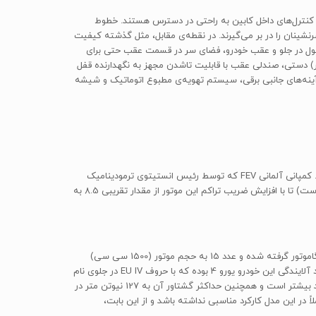
کمه‌ها و کنترل‌های داخل کابین به راحتی در دسترس هستند. خطوط
ابل‌باوری مناسب بوده و به خوبی اصطلاحاً سرنشینان را در بر می‌گیرند. در نقطه‌ی مقابل، مثل گذشته کیفیت
قبول در جلو و عقب خودرو، فضای سر در قسمت عقب حتی برای
ات رفاهی استاندارد تیبا 2 عبارتند از سیستم تهویه‌ی مطبوع (کولر) دستی، صندلی عقب با قابلیت تاشدن مجهز به نگهدارنده قفل
ش MP3 و CD. علاوه بر این، امکانات رفاهی دیگری از جمله آینه‌های جانبی برقی، سیستم تهویه‌ی مطبوع اتوماتیک و شیشه
شرکت داخلی مگاموتور این بار هم با کمک یک شرکت آلمانی دست به تغییر یک پیشرانه‌ی قدیمی و تولید یک پیشرانه‌ی تازه با عملکرد بهتر زده است. کمپانی آلمانی FEV که توسط رئیس انستیتوی ترمودینامیک
کاربردی دانشگاه فنی آخن پایه‌گذاری شده است، حجم پیشرانه‌ی خودروی پراید را از 1.3 لیتر به 1.5 لیتر افزایش داده (یا به اصطلاح آن را Scale کرده است) تا با افزایش ضریب تراکم این موتور از مقدار تقریبی 8.5 به
نتیجه‌ی کار پیشرانه‌ای شده که شرکت مگاموتور آن را M15GS-EU IV نامیده است. اگر به علت این نامگذاری توجه کنیم، حرف M از اول نام شرکت مگاموتور گرفته شده و عدد 15 به حجم موتور (1500 سی سی)
اشاره دارد؛ حروف G و S هم به ترتیب از واژه‌ی «Gasoline» به معنای بنزین‌سوز و «Single» به معنای تک میل‌بادامک گرفته شدند. در نهایت استاندارد آلایندگی این خودرو یورو 4 بوده که با حروف EU IV در جلوی نام
پیشرانه مشخص شده است. این پیشرانه توانایی تولید حداکثر توان 82 اسب بخار را در دور موتور 5200 دور بر دقیقه دارد که تقریباً 27% از موتور پراید بیشتر است و همچنین حداکثر گشتاور آن به 127 نیوتن متر در
کس پراید عملاً در این مدل کارکرد مناسبی نداشته باشد و از این بابت،