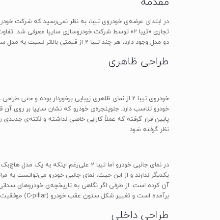
مقدمه
تجاری «تیبا 2» توسط شرکت خودروسازی سایپا معرفی شد
دو مدل وجود دارد، هر چند تیبا 2 از قیمتی بالاتر نسبت به مدل سدان خود برخوردار است و شاید بتوان آن را یکی از رقیبان اصلی پژو 206 در بازار داخلی دانست.
طراحی ظاهری
خودروی تیبا 2 از نمای ظاهری زیبایی برخوردار بوده و 
خودرو تناسب دارد. جلوپنجره‌ی خودرو که نشان سایپا بر روی آ
پایین قرار گرفته که عملاً کارایی خاصی نداشته و نکته‌ی جدیدی ر
نظر گرفته شود.
در نمای جانبی خودرو اما تیبا 2 علی‌رغ
یکدیگر ندارند و از این حیث، نمای جانبی خودرو می‌توانست به م
آن کرده است. از طرفی اگر نگاهی به تاریخچه‌ی خودروهای سدانی 
برآمده است و تغییر شکل ستون عقب خودرو (C-pillar) موفقیت‌آمیز بوده است.
طراحی داخلی