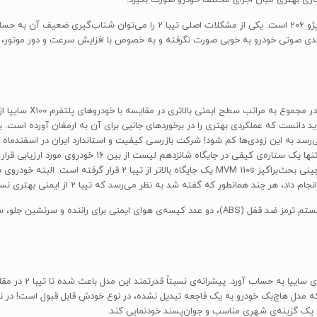
ایق‌بندی صوتی خودرو به خوبی صورت نگرفته و به خصوص با افزایش سرعت و دور موتور،
ی (B-pillar) خودرو در مقایسه با پراید دانست که عملکردی بهتری را در برخوردهای جانبی برای آن به ارمغا
است. تیبا 2 در کلاس قیمتی 250 الی 500 میلیون ریال با کسب
مدل هاچ‌بک خودرو به یک فاجعه تبدیل نشده، در نوع خودش قابل قبول است! در نه