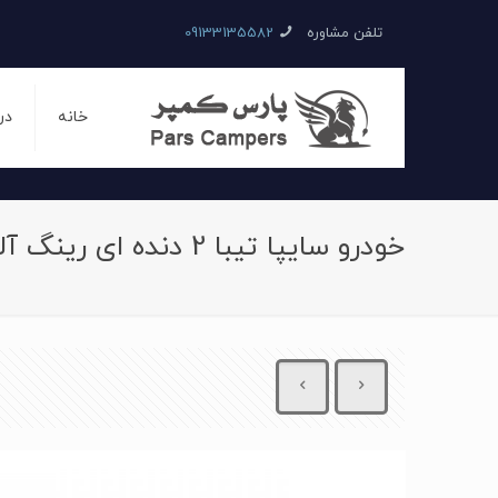
تلفن مشاوره
09133135582
خانه
در
خودرو سایپا تیبا 2 دنده ای رینگ آلومینیومی سال 1397