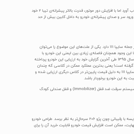
در بحث عملکرد، خودروی تیبا 2 قابل رقابت با خودروهایی از جمله پژو 206 است. یکی از مشکلات اصلی تیبا 2 را می‌توان شتاب‌گیری ضعیف آن به حساب آورد اما با افزایش دور موتور، قدرت بالاتر پیشرانه‌ی تیبا 2 خود
 ورود سر و صدای پیشرانه‌ی خودرو به داخل کابین بیش از حد
خودروی تیبا 2 علی‌رغم وجود اشکالات و ضعف‌های ایمنی متعدد، در مجموع به مراتب سطح ایمنی بالاتری در مقایسه با خودروهای پلتفرم X100 سایپا از جمله سایپا 111 دارد. یکی از علت‌های این موضوع را می‌توان
ن آورده است. با این وجود همچنان فاصله‌ی زیادی بین ایمنی این خودرو با
استانداردهای جهانی این کلاس وجود دارد، فاصله‌ای که به نظر نمی‌رسد به این زودی‌ها کم شود! شرکت بازرسی کیفیت و استاندارد ایران در اسفندماه سال 1395 طی آخرین گزارش خود به ارزیابی این خودرو پرداخته
 تنها یک ستاره‌ی کیفی در جایگاه شانزدهم لیست از بین 16 خودروی مورد ارزیابی قرار گرفته است! یعنی بدترین عملکرد ممکن در کلاسی که چندان
خودروهای خوشنامی را در خود جای نداده و حتی عملکرد خودروی چینی بحث‌براگیز MVM 110s یک جایگاه بالاتر از تیبا 2 قرار گرفته است. البته خودروی سایپا 111 به دلیل قیمت پایین‌تر در کلاس دیگری ارزیابی شده و
تجهیزات و امکانات ایمنی و امنیتی استاندارد تیبا 2 عبارتند از سیستم ترمز ضد قفل (ABS)، دو عدد کیسه‌ی هوای ایمنی برای راننده و سرنشین جلو، سیستم سرقت ضد قفل (Immobilizer) و قفل صندلی کودک
خودروی تیبا 2 را می‌توان یکی از مدل‌های موفق شرکت خودروسازی سایپا به حساب آورد. پیشرانه‌ی نسبتاً قدرتمند این مدل باعث شده تا تیبا 2 در مقایسه با رقیبانی چون پژو 206 سرحال‌تر به نظر برسد. طراحی خودرو
ایت، ممکن است افزایش قیمت خودرو قابلیت خرید آن را برای