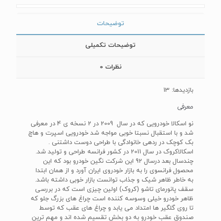
توضیحات
توضیحات تکمیلی
نظرات
0
بازدیدها: 13
معرفی
نو اسکالا خودرویی که در سال 2009 در 2 نسخه ی 4 در معرفی
شد و با استقبال نسبتا خوبی مواجه شد خودرویی اسپرت و هاچ
بک کوچک در ردهی خانوادگی با طراحی دوست داشتنی .
اسکالاکروک در سال 2011 در کشور فرانسه طراحی و تولید شد.
چندسال بعد درسال 92 این شرکت نگین خودرو بود که این
محصول فرانسوی را به بازار خودروی ایران آورد و از همان ابتدا
به خاطر ظاهر شیک و جذاب توانست بازار خوبی داشته باشد.
سقف پانورمای تاشو (کروک) اولین چیزی است که در بررسی
ظاهر خودرو خیلی وسوسه کننده است چراغ های بزرگ جلو که
تا روی گلگیر ها امتداد می یابد و چراغ های عقب که توسط
صندوق عقب خودرو به دو بخش تقسیم شده اند و مهم ترین