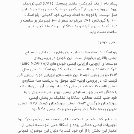
پیشرانه، از یک گیربکس متغیر پیوسته (CVT) تیپ‌ترونیک
بهره می‌برد و خبری از گیربکس اتوماتیک نسل پیشین در این
مدل نیست. با توجه به اعداد رسمی خود کمپانی، رنو اسکالا
1600 با گیربکس CVT می‌تواند صفر تا 100 کیلومتر بر ساعت را
در 11 ثانیه سپری کرده و به حداکثر سرعت 210 کیلومتر بر
ساعت دست یابد.
ایمنی خودرو
رنو اسکالا در مقایسه با سایر خودروهای بازار داخلی از سطح
ایمنی بالاتری برخوردار است. این خودرو در بررسی‌های
موسسه‌ی اروپایی ارزیابی ایمنی خودروهای تازه (Euro NCAP)
شرکت داشته و جالب است بدانید که رنو اسکالا در طی سال
2014 دو بار پیاپی توسط این موسسه‌ی اروپایی مورد ارزیابی قرار
گرفت که در بررسی اولیه تنها موفق به دریافت سه ستاره‌ی
ایمنی ناامید‌کننده شد در حالی که سایر رقبای آن می‌توانستند
با حداقل امتیاز چهار ستاره‌ی ایمنی، بهتر نظر مشتریان را به
خود جلب کنند. عملکرد اسکالا به تفکیک در بخش ایمنی
سرنشینان بزرگسال 83%، ایمنی سرنشینان کودک 78%، ایمنی
عابرین پیاده 60% و در بخش تجهیزات ایمنی 48% بود.
همانطور که مشخص است، نقطه‌ی ضعف اصلی خودرو درکمبود
تجهیزات ایمنی حداقلی بوده و اسکالا حتی نتوانسته نیمی از
امتیاز این بخش را از آن خود کند. به دنبال این موضوع، کمپانی