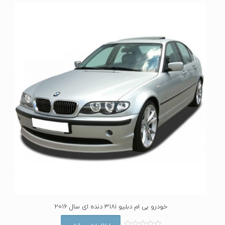
ا
ز
0
ا
ز
5
خودرو بی ام دبلیو 318i دنده ای سال 2016