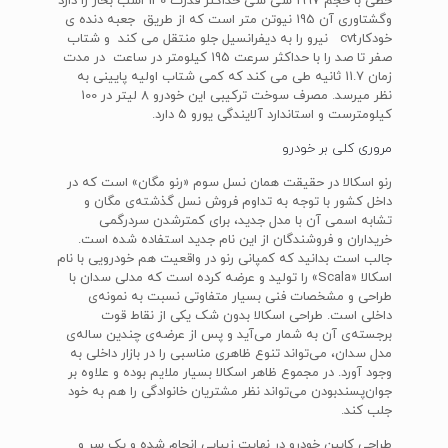
خطی با حجم 1997 سی سی حداکثر قدرت 140 اسب بخار را دارد
وگشتاوری آن 195 نیوتن متر است که از طریق جعبه دنده ی
خودکارcvt نیرو را به دیفرانسیل جلو منتقل می کند و شتاب
صفر تا صد را با حداکثر سرعت 195 کیلومتر در ساعت در مدت
زمان 11.7 ثانیه طی می کند که کمی شتاب اولیه پایینی به
نظر میرسد. مصرف سوخت ترکیبی این خودرو 8 لیتر در 100
کیلومترست و استاندارد آلایندگی یورو 5 دارد.
مروری کلی بر خودرو
رنو اسکالا در حقیقت همان نسل سوم «رنو مگان» است که در
داخل کشور با توجه به تداوم فروش نسل گذشته‌ی مگان و
تشابه اسمی آن با مدل جدید، برای کمترشدن سردرگمی
خریداران و فروشندگان از این نام جدید استفاده شده است.
جالب است بدانید که کمپانی رنو در واقعیت هم خودرویی با نام
اسکالا «Scala» را تولید و عرضه کرده است که مدلی سدان با
طراحی و مشخصات فنی بسیار متفاوتی نسبت به نمونه‌ی
داخلی است. طراحی اسکالا بدون شک یکی از نقاط قوت
برجسته‌ی آن به شمار می‌آید و پس از عرضه‌ی چندین ساله‌ی
مدل سدان، می‌تواند تنوع ظاهری مناسبی را در بازار داخلی به
وجود آورد. در مجموع ظاهر اسکالا بسیار ملایم بوده و علاوه بر
جوان‌پسندبودن می‌تواند نظر مشتریان خانوادگی را هم به خود
جلب کند.
طراحی کابین خودرو در نهایت زیبایی انجام شده و یک سر و