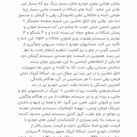
بخش طراحی جلوی خودرو نشان بسیار بزرگ رنو که بسیار غیر
عادی می نماید . آینه های اسکالا در قسمت جانبی بسیار زیبا
طراحی شده و امکاناتی نظیر تاشوندگی برقی با گرمکن و سنسور
دما دارد. وقتی وارد اتاق ماشین می شویم صفحه نمایشگر 7
اینچی لمسی خیلی خوب به چشم می آید.سیستم صوتی و
پخش اسکالا در سطح حرفه ای بسته شده و با 4 بلندگو و 4
توئیتر و سیستم بلوتوث ونیز فناوری c-box و mp3 این ادعا را
تأئید می کند. صندلیهای خودرو با پشت سریهای جلوگیری از
آسیب گردن در جلو و نیز قابلیت تنظیم ارتفاع راحت به نظر
می رسد. همچنین در قسمت جلو صندلی سیستم گرمکن دارد.
اما یکی از انتقادهای اساسی به این خودروی جوان پسند
نداشتن صندلی برقی است که به گفته ی خیلی ها تجهیزات
اتاق ماشین را در این برند زیر سؤال می برد. اسکالا کروک دارای
فرمان برقی است تا هر سرنشینی در آن، هنگام رانندگی
کمترین خستگی را داشته باشد. ایمنی خودرو نیز در حد
استانداردهای بالاست زیرا با داشتن 6 ایربگ در قسمتهای جلو و
جانبی و پرده ای و نیز سیستم حفاظت از سر در هنگام واژگونی
نمره ی قبولی خیلی خوبی می گیرد. اما با همه ی اینها و داشتن
غربیلک فرمان چرمی ، تهویه اتوماتیک، سیستم هشدار دهنده
ی موانع در جلو عقب، کروز کنترل سیستم ایمنی محدود کننده
ی سرعت به زعم بسیاری از کارشناسان آپشن های خودرو با
قیمت خودرو اصلا سازگاری ندارند و قیمت بسیار بالاتر از
امکانات خودرو است. اسکالا کروک مجهز پیشرانه 4 سیلندر