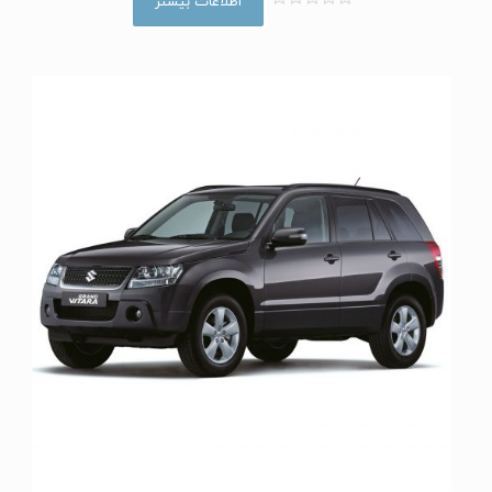
اطلاعات بیشتر
ا
م
ت
ی
ا
ز
0
ا
ز
5