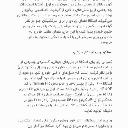
گردن بالاتر از رقبایی مثل فورد فوکوس و اوپل آسترا است، اگر
چه بعضی از پوشش‌های داخلی از کیفیت نامناسبی برخوردار
بوده و نمونه‌های مشابه در سایر خودروهای کلاس امتیاز بالاتری
می‌گیرند. اسکالا فضای زیادی را برای سرنشینان جلو در نظر
گرفته و هر کسی می‌تواند موقعیتی راحت را در صندلی‌های
جلوی خودرو پیدا کند؛ با این حال، فضای عقب خودرو به
خصوص برای سرنشینانی با قد بلند اندکی محدود به نظر
می‌رسد.
عملکرد و پیشرانه‌ی خودرو
کمپانی رنو برای اسکالا در بازارهای جهانی، گستره‌ی وسیعی از
پیشرانه‌های مختلف در هر دو بخش بنزینی و دیزلی (گازوئیلی)
را در نظر گرفته است که مدل‌های داخلی خودرو تنها دو مورد از
پیشرانه‌های بنزینی این مجموعه را همراه خود آورده‌اند. رنو
اسکالا 1600 یکی از پیشرانه‌های خانواده‌ی Nissan HR با کد
HR16DE را در دل خود جای داده است. این پیشرانه‌ی 1.6 لیتری
(1598 سی سی) با آرایش چهار سیلندر خطی (I4) می‌تواند
حداکثر توان 84 کیلووات (114 اسب بخار) را در 6000 دور بر
دقیقه و حداکثر گشتاور 152 نیوتن متر را در 4250 دور بر
دقیقه تولید نماید.
رد پای این پیشرانه را در خودروهای دیگری مثل نیسان قشقایی
و یا داچیا داستر هم می‌توان پیدا کرد. اسکالا در کنار این