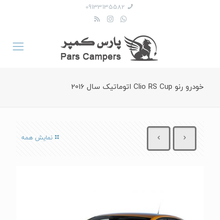
09133135582
خودرو رنو Clio RS Cup اتوماتیک سال 2016
نمایش همه