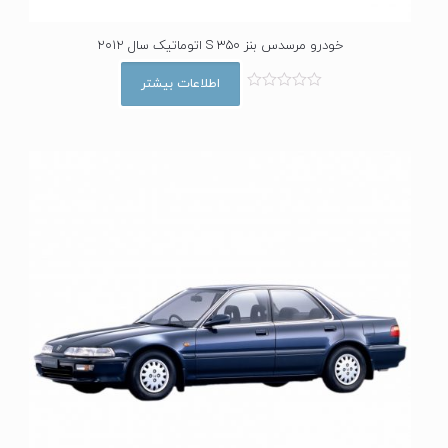
خودرو مرسدس بنز S 350 اتوماتیک سال 2012
اطلاعات بیشتر
ا
م
ت
ی
ا
ز
0
ا
ز
5