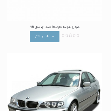
خودرو هوندا Integra دنده ای سال 1991
اطلاعات بیشتر
ا
م
ت
ی
ا
ز
0
ا
ز
5