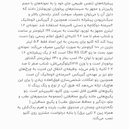
پیشرانه‌های تنفس طبیعی جای خود را به نمونه‌های با حجم
پایین‌تر و مجهز به سیستم‌های پرخوران توربوشارژ دادند که
دلیل آن را می‌توان مصرف سوخت کمتر ،راندمان بالاتر و
سبک‌تربودن پیشرانه دانست، همچنین از گیربکس اتوماتیک
6سرعته دوکلاچه و دستی 5سرعته استفاده شد. نمونه‌ی 1.2
لیتری مجهز به توربو، توانست به سرعت 199 کیلومتر بر ساعت
و شتاب صفر تا صد 9.2 ثانیه‌ای (طبق اعلام رسمی رنو) دست
پیدا کند که کلیو برای رسیدن به این اعداد فقط 5.4 لیتر
بنزین در 100 کیلومتر به صورت ترکیبی مصرف می‌کند. نمونه‌ی
مورد بحث ما رنو Clio RS CUP است که از یک پیشرانه‌ی 1.6
لیتری توربو با توان 190 اسب بخار و 240 نیوتن‌متر گشتاور
برخوردار است و با وزن 1217کیلوگرمی‌اش، شتاب صفر تا صد
6.7 ثانیه را رقم می‌زند. وظیفه‌ی انتقال این قدرت به چرخ‌های
جلو نیز بر عهده‌ی گیربکس 6‌سرعته‌ی اتوماتیک آن است.
همچنین رنو امکانات شخصی‌سازی فوق‌العاده زیادی را برای این
هاچ‌بک ارائه می‌دهد که طبق آن، از نوع و رنگ‌ رینگ تا
پکیج‌های ظاهری قابل نصب روی کلیو، تغییرپذیر است. رنو
پکیج‌هایی مانند پکیج محافظتی (مجموعه سنسور‌های عقب و
جلو، دزدگیر و محافظ صندوق عقب) و پکیج مسافرتی (
نگه‌دارنده‌ی چمدان در صندوق عقب، باربند و اهرم یدک‌کش به
همراه پین 7 تایی برق) را بنابه درخواست مشتری روی کلیو
نصب می‌کند.