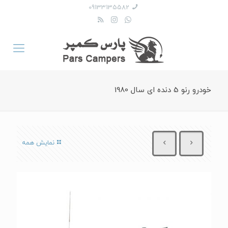
09133135582
خودرو رنو 5 دنده ای سال 1980
نمایش همه