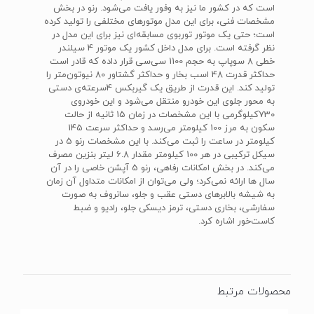
است که در کشور ما نیز به وفور یافت می‌شود. رنو در بخش
مشخصات فنی، برای این مدل موتورهای مختلفی را تولید کرده
است؛ حتی یک موتور توربوی مسابقه‌ای نیز برای این مدل در
نظر گرفته است. برای مدل داخل کشور یک موتور 4 سیلندر
خطی 8 سوپاپ به حجم 1100 سی‌سی قرار داده که قادر است
حداکثر قدرت 48 اسب بخار و حداکثر گشتاور 80 نیوتون‌متر را
تولید کند. این قدرت از طریق یک گیربکس 4‌سرعته‌ی دستی
به محور جلوی این خودرو منتقل می‌شود و این خودروی
730کیلوگرمی با این مشخصات در زمان 15 ثانیه از حالت
سکون به مرز 100 کیلومتر می‌رسد و حداکثر سرعت 145
کیلومتر در ساعت را ثبت می‌کند. با این مشخصات رنو 5 در
سیکل ترکیبی در هر 100 کیلومتر مقدار 6.8 لیتر بنزین مصرف
می‌کند. در بخش امکانات رفاهی، رنو 5 آپشن خاصی را در آن
سال ها ارائه نمی‌کرد؛ ولی می‌توان از امکانات متداول آن زمان
به شیشه بالابرهای دستی عقب و جلو، سانروف به صورت
سفارشی، بخاری دستی، ترمز دیسکی جلو، رادیو و ضبط
کاست‌خور اشاره کرد.
محصولات مرتبط