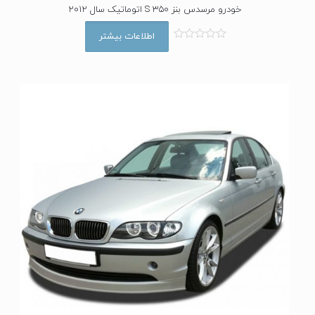
خودرو مرسدس بنز S 350 اتوماتیک سال 2012
اطلاعات بیشتر
ا
م
ت
ی
ا
ز
0
ا
ز
5