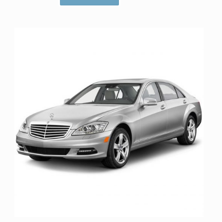
ا
م
ت
ی
ا
ز
0
ا
ز
5