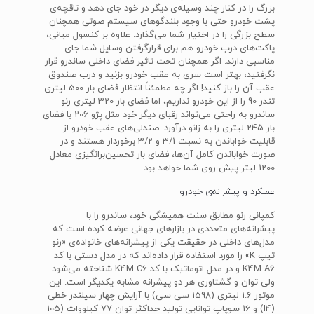
بزرگ را در کنار چند وسیله‌ی دیگر در خود جای دهد و تاقچه‌ی
پشت خودرو حتی با وجود بلندگوهای سیستم صوتی همچنان
سطح بزرگی را در اختیار شما می‌گذارد. علاوه بر کنسول میانی،
پاکت‌های درب خودرو هم برای قرارگرفتن وسایل شما جای
مناسبی دارند. اگر همچنان تحت تاثیر فضای داخلی ساندرو قرار
نگرفتید، بهتر است سری به عقب خودرو بزنید و درب صندوق
عقب آن را باز کنید! اگر چه مطمئناً انتظار فضای بار 500 لیتری
تندر 90 را از این خودرو نداریم، اما فضای بار 320 لیتری رنو
ساندرو به راحتی می‌تواند رقبای دیگر خود مثل پژو 206 با فضای
بار 245 لیتری را به زانو درآورد. صندلی‌های عقب خودرو از
قابلیت خواباندن به نسبت 3/1 و 3/2 برخوردار هستند و در
صورت خواباندن کامل آن‌ها، فضای بار تحسین‌برانگیزی معادل
1200 لیتر پیش روی شما خواهد بود.
عملکرد و پیشرانه‌ی خودرو
کمپانی رنو مطابق سنت همیشگی خود، ساندرو را با
پیشرانه‌های متعددی در بازارهای جهانی عرضه کرده است که
مدل‌های داخلی در حقیقت یکی از پیشرانه‌های خانواده‌ی «رنو
تیپ K» را مورد استفاده قرار داده‌اند که در مدل دستی با کد
K4M A6 و در مدل اتوماتیک با کد K4M C6 شناخته می‌شود
ولی توان و گشتاوری هر دو پیشرانه مشابه یکدیگر است. این
موتور 1.6 لیتری (1598 سی سی) با آرایش چهار سیلندر خطی
(I4) و 16 سوپاپ توانایی تولید حداکثر توان 77 کیلووات (105