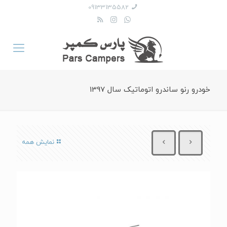
09133135582
خودرو رنو ساندرو اتوماتیک سال 1397
نمایش همه