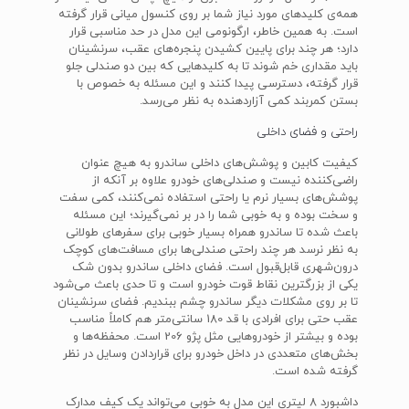
همه‌ی کلید‌های مورد نیاز شما بر روی کنسول میانی قرار گرفته
است. به همین خاطر، ارگونومی این مدل در حد مناسبی قرار
دارد؛ هر چند برای پایین کشیدن پنجره‌های عقب، سرنشینان
باید مقداری خم شوند تا به کلید‌هایی که بین دو صندلی جلو
قرار گرفته، دسترسی پیدا کنند و این مسئله به خصوص با
بستن کمربند کمی آزاردهنده به نظر می‌رسد.
راحتی و فضای داخلی
کیفیت کابین و پوشش‌های داخلی ساندرو به هیچ عنوان
راضی‌کننده نیست و صندلی‌های خودرو علاوه بر آنکه از
پوشش‌های بسیار نرم یا راحتی استفاده نمی‌کنند، کمی سفت
و سخت بوده و به خوبی شما را در بر نمی‌گیرند؛ این مسئله
باعث شده تا ساندرو همراه بسیار خوبی برای سفرهای طولانی
به نظر نرسد هر چند راحتی صندلی‌ها برای مسافت‌های کوچک
درون‌شهری قابل‌قبول است. فضای داخلی ساندرو بدون شک
یکی از بزرگترین نقاط قوت خودرو است و تا حدی باعث می‌شود
تا بر روی مشکلات دیگر ساندرو چشم ببندیم. فضای سرنشینان
عقب حتی برای افرادی با قد 180 سانتی‌متر هم کاملاً مناسب
بوده و بیشتر از خودروهایی مثل پژو 206 است. محفظه‌ها و
بخش‌های متعددی در داخل خودرو برای قراردادن وسایل در نظر
گرفته شده است.
داشبورد 8 لیتری این مدل به خوبی می‌تواند یک کیف مدارک