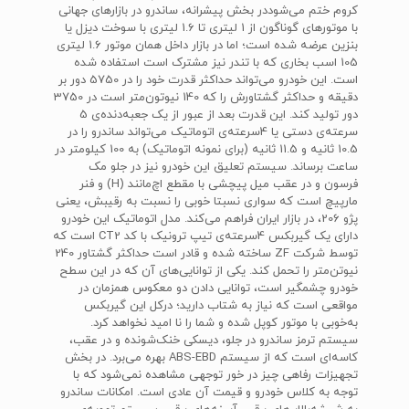
کروم ختم می‌شوددر بخش پیشرانه، ساندرو در بازارهای جهانی
با موتورهای گوناگون از 1 لیتری تا 1.6 لیتری با سوخت دیزل یا
بنزین عرضه شده است؛ اما در بازار داخل همان موتور 1.6 لیتری
105 اسب بخاری که با تندر نیز مشترک است استفاده شده
است. این خودرو می‌تواند حداکثر قدرت خود را در 5750 دور بر
دقیقه و حداکثر گشتاورش را که 140 نیوتون‌متر است در 3750
دور تولید کند. این قدرت بعد از عبور از یک جعبه‌دنده‌ی 5
سرعته‌ی دستی یا 4سرعته‌ی اتوماتیک می‌تواند ساندرو را در
10.5 ثانیه و 11.5 ثانیه (برای نمونه اتوماتیک) به 100 کیلومتر در
ساعت برساند. سیستم تعلیق این خودرو نیز در جلو مک
فرسون و در عقب میل پیچشی با مقطع اچ‌مانند (H) و فنر
مارپیچ است که سواری نسبتا خوبی را نسبت به رقیبش، یعنی
پژو 206، در بازار ایران فراهم می‌کند. مدل اتوماتیک این خودرو
دارای یک گیربکس 4سرعته‌ی تیپ ترونیک با کد CT2 است که
توسط شرکت ZF ساخته شده و قادر است حداکثر گشتاور 240
نیوتن‌متر را تحمل کند. یکی از توانایی‌های آن که در این سطح
خودرو چشمگیر است، توانایی دادن دو معکوس همزمان در
مواقعی است که نیاز به شتاب دارید؛ درکل این گیربکس
به‌خوبی با موتور کوپل شده و شما را نا امید نخواهد کرد.
سیستم ترمز ساندرو در جلو، دیسکی خنک‌شونده و در عقب،
کاسه‌ای است که از سیستم ABS-EBD بهره می‌برد. در بخش
تجهیزات رفاهی چیز در خور توجهی مشاهده نمی‌شود که با
توجه به کلاس خودرو و قیمت آن عادی است. امکانات ساندرو