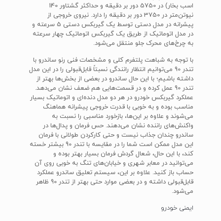
اسب بخار) در 5750 دور بر دقیقه و حداکثر گشتاور 140
نیوتن‌متر در 3750 دور بر دقیقه را دارد. نیروی خروجی از
پیشرانه در مدل دستی توسط یک گیربکس دستی 5 سرعته و
در مدل اتوماتیک از طریق یک گیربکس اتوماتیک چهار سرعته
به چرخ‌های محرک جلو منتقل می‌شود.
با توجه به شباهت پلتفرم کلی و مشخصات فنی رنو ساندرو با
تندر 90 می‌توانیم انتظار رانندگی نسبتاً قابل‌قبولی را در این مدل
داشته باشیم؛ با این حال ساندرو در بعضی از بخش‌ها بهتر از
تندر 90 عمل کرده و در قسمت‌هایی هم ضعف نشان می‌دهد.
عملکرد گیربکس خودرو در هر دو مدل دنده‌ای و اتوماتیک بسیار
مناسب بوده و به خوبی با قدرت خروجی پیشرانه هماهنگ
می‌شوند و علاوه بر این‌ها، بازخورد مناسبی را نسبت به
واکنش‌های راننده نشان می‌دهند. حس فرمان و پدال‌ها در
ساندرو چندان جذاب نیست و حتی کارکردن طولانی با فرمان
این مدل ممکن است شما را در مقایسه با تندر 90 بیشتر خسته
کند، با این حال، شعال گردش فرمان بسیار بهتر بوده و
می‌توانید در معابر شهری و خیابان‌های تنگ به خوبی روی آن
حساب باز کنید. علاوه بر این، سیستم تعلیق ساندرو عملکرد
قابل‌قبولی داشته و در بعضی موارد حتی بهتر از تندر 90 ظاهر
می‌شود.
ایمنی خودرو