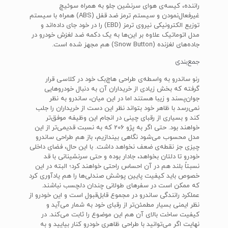
راننده، کیسه‌ی هوای سرنشین جلو به همراه سوئیچ
غیرفعال‌نمودن و سیستم ترمز ضد قفل (ABS) همراه با سیستم
توزیع الکترونیکی نیروی ترمز (EBD) را در خود جای داده‌اند و
مدل اتوماتیک علاوه بر این‌ها به یک دکمه ضد لغزش خودرو در
جاده‌های لغزنده (Snow Button) هم مجهز شده است.
جمع‌بندی
رنو ساندرو به واسطه‌ی طراحی هاچ‌بک خود در کلاسی قرار
گرفته که بخش زیادی از خریداران آن به دنبال خودروهایی
جوان‌پسند و زیبا هستند اما در این میان، ساندرو به نظر
نمی‌رسد با ظاهر خود بتواند نظر این دست از خریداران را جلب
کند و بسیاری از رقبای چینی در انجام این وظیفه موفق‌تر
خواهند بود. حتی اگر به پژو 206 که به نسبت قدیمی‌تر از این
مدل محسوب می‌شود نگاهی بیندازیم، باز هم طراحی ساندرو
چیزی جز نقطه‌ی ضعف نخواهد داشت. با این حال، فضای داخلی
خودرو تا دلتان بخواهد، جادار بوده و حتی سرنشینانی با قد
نسبتاً بلند هم در آن احساس راحتی خواهند کرد؛ البته در این
خصوص باید کیفیت پایین پوشش صندلی‌ها را هم یادآوری کرد
که ممکن است در سفرهای طولانی چندان دلچسب نباشند.
عملکرد رانندگی ساندرو در مجموع قابل‌قبول است و این خودرو از
نظر ایمنی بسیار مطمئن‌تر از رقبای خود به شمار می‌آید و
کیفیت ساخت بالای آن هم این موضوع را ثابت می‌کند. در
نهایت اگر می‌توانید با طراحی ظاهری خودرو کنار بیایید و به