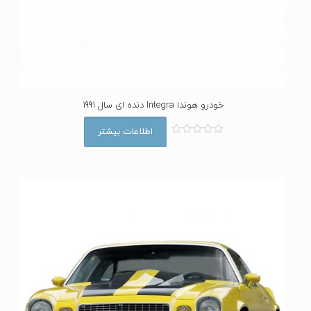
خودرو هوندا Integra دنده ای سال 1991
اطلاعات بیشتر
ا
م
ت
ی
ا
ز
0
ا
ز
5