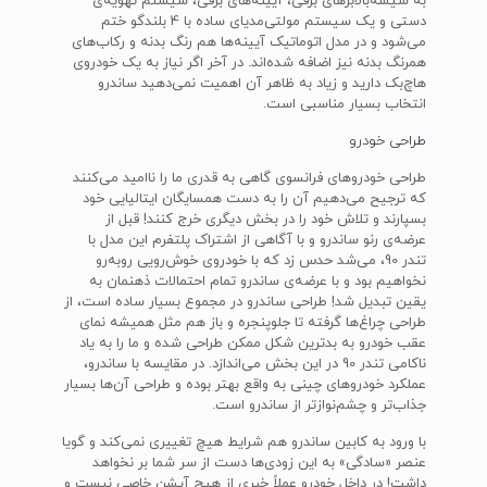
به شیشه‌بالابرهای برقی، آیینه‌های برقی، سیستم تهویه‌ی
دستی و یک سیستم مولتی‌مدیای ساده با 4 بلندگو ختم
می‌شود و در مدل اتوماتیک آیینه‌ها هم رنگ بدنه و رکاب‌های
همرنگ بدنه نیز اضافه شده‌اند. در آخر اگر نیاز به یک خودروی
هاچ‌بک دارید و زیاد به ظاهر آن اهمیت نمی‌دهید ساندرو
انتخاب بسیار مناسبی است.
طراحی خودرو
طراحی خودروهای فرانسوی گاهی به قدری ما را ناامید می‌کنند
که ترجیح می‌دهیم آن را به دست همسایگان ایتالیایی خود
بسپارند و تلاش خود را در بخش دیگری خرج کنند! قبل از
عرضه‌ی رنو ساندرو و با آگاهی از اشتراک پلتفرم این مدل با
تندر 90، می‌شد حدس زد که با خودروی خوش‌رویی روبه‌رو
نخواهیم بود و با عرضه‌ی ساندرو تمام احتمالات ذهنمان به
یقین تبدیل شد! طراحی ساندرو در مجموع بسیار ساده است، از
طراحی چراغ‌ها گرفته تا جلوپنجره و باز هم مثل همیشه نمای
عقب خودرو به بدترین شکل ممکن طراحی شده و ما را به یاد
ناکامی تندر 90 در این بخش می‌اندازد. در مقایسه با ساندرو،
عملکرد خودروهای چینی به واقع بهتر بوده و طراحی آن‌ها بسیار
جذاب‌تر و چشم‌نوازتر از ساندرو است.
با ورود به کابین ساندرو هم شرایط هیچ تغییری نمی‌کند و گویا
عنصر «سادگی» به این زودی‌ها دست از سر شما بر نخواهد
داشت! در داخل خودرو عملاً خبری از هیچ آپشن خاصی نیست و