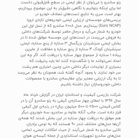
رنو ساندرو را می‌توان از نظر ایمنی در سطح قابل‌قبولی دانست
اما برای اینکه بتوانیم با نگاهی دقیق‌تر به این موضوع بپردازیم،
بهتر است سری به نتایج تست‌های تصادف خودرو در
بررسی‌های موسسه‌ی ارزیابی ایمنی خودروهای تازه‌ی اروپا
(Euro NCAP) بیندازیم. مدل 2008 ساندرو که از نسل اول این
خودرو به شمار می‌آید و درحال حاضر توسط شرکت‌های داخلی
به فروش می‌رسد، در تست‌های این موسسه موفق شده تا در
بخش ایمنی سرنشینان بزرگسال 3 ستاره از پنج ستاره، ایمنی
سرنشینان کودک 4 ستاره از پنج ستاره و حفاظت از عابرین
پیاده 1 ستاره از مجموع چهار ستاره را دریافت کند. اگر چه این
اعداد نمی‌توانند ما را شگفت‌زده کنند اما باید پذیرفت که
بسیاری از تولیدات دیگر داخلی حتی چنین اعتباری هم پشت
سر خود ندارند. با وجود آنچه گفته شد، همچنان به نظر می‌رسد
تا به یک ارزیابی معتبر برای مقایسه‌ی ساندرو با محصولات
داخلی خودروسازان نیاز داشته باشیم.
شرکت بازرسی کیفیت و استاندارد ایران در گزارش خرداد ماه
سال 1396 با اعطای چهار ستاره‌ی کیفی به رنو ساندرو آن را در
کلاس قیمتی «250 تا 500 میلیون ریال» در رتبه‌ی اول کیفی
قرار داده است. جالب آنکه علاوه بر ساندرو، سه خودروی دیگر
هم موفق به دریافت چهار ستاره در این بخش شدند که همه‌ی
آن‌ها مدل‌های مختلف تندر 90 هستند که به نوعی برادران
ناتنی ساندرو به شمار می‌آیند. از حیث امکانات ایمنی، تمامی
مدل‌های ساندرو تجهیزات استانداردی از جمله کیسه‌ی هوای