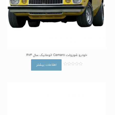
خودرو شورولت Camaro اتوماتیک سال 1974
اطلاعات بیشتر
ا
م
ت
ی
ا
ز
0
ا
ز
5