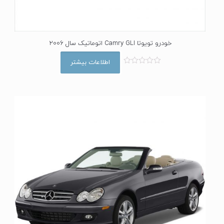
خودرو تویوتا Camry GLI اتوماتیک سال 2006
اطلاعات بیشتر
ا
م
ت
ی
ا
ز
0
ا
ز
5