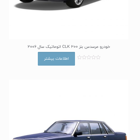
خودرو مرسدس بنز CLK 200 اتوماتیک سال 2006
اطلاعات بیشتر
ا
م
ت
ی
ا
ز
0
ا
ز
5