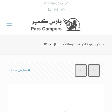
09133135582
خودرو رنو تندر 90 اتوماتیک سال 1397
نمایش همه