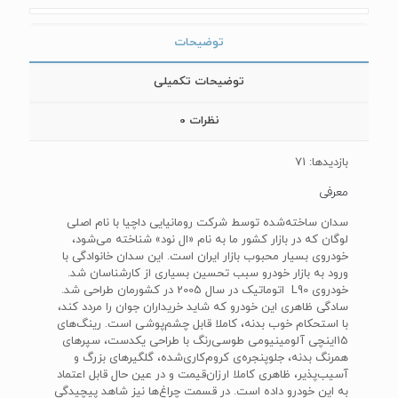
توضیحات
توضیحات تکمیلی
نظرات
0
بازدیدها: 71
معرفی
سدان ساخته‌شده توسط شرکت رومانیایی داچیا با نام اصلی
لوگان که در بازار کشور ما به نام «ال نود» شناخته می‌شود،
خودروی بسیار محبوب بازار ایران است. این سدان خانوادگی با
ورود به بازار خودرو سبب تحسین بسیاری از کارشناسان شد.
خودروی L90 اتوماتیک در سال 2005 در کشورمان طراحی شد.
سادگی ظاهری این خودرو که شاید خریداران جوان را مردد کند،
با استحکام خوب بدنه‌، کاملا قابل چشم‌پوشی است. رینگ‌های
15اینچی آلومینیومی طوسی‌رنگ با طراحی یکدست، سپرهای
همرنگ بدنه، جلوپنجره‌ی کروم‌کاری‌شده، گلگیرهای بزرگ و
آسیب‌پذیر، ظاهری کاملا ارزان‌قیمت و در عین حال قابل اعتماد
به این خودرو داده است. در قسمت چراغ‌ها نیز شاهد پیچیدگی