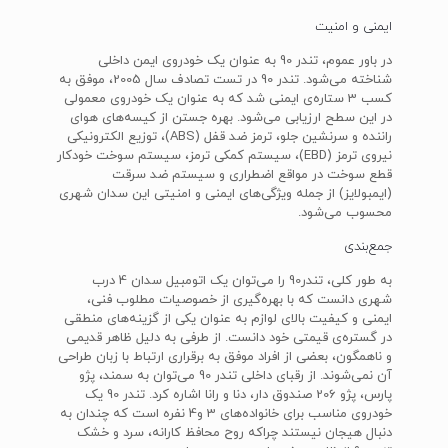
ایمنی و امنیت
در باور عموم، تندر 90 به عنوان یک خودروی ایمن داخلی
شناخته می‌شود. تندر 90 در تست تصادف سال 2005، موفق به
کسب 3 ستاره‌ی ایمنی شد که به عنوان یک خودروی معمولی
در این سطح ارزیابی می‌شود. بهره جستن از کیسه‌های هوای
راننده و سرنشین جلو، ترمز ضد قفل (ABS)، توزیع الکترونیکی
نیروی ترمز (EBD)، سیستم کمکی ترمز، سیستم سوخت خودکار
قطع سوخت در مواقع اضطراری و سیستم ضد سرقت
(ایمبولایز) از جمله ویژگی‌های ایمنی و امنیتی این سدان شهری
محسوب می‌شود.
جمع‌بندی
به‌ طور کلی، تندر90 را می‌توان یک اتومبیل سدان 4 درب
شهری دانست که با بهره‌گیری از خصوصیات مطلوب فنی،
ایمنی و کیفیت بالای لوازم به عنوان یکی از گزینه‌های منطقی
در گستره‌ی قیمتی خود دانست. از طرفی به دلیل ظاهر قدیمی
و ناهمگون، بعضی از افراد موفق به برقراری ارتباط با زبان طراحی
آن نمی‌شوند. از رقبای داخلی تندر 90 می‌توان به سمند، پژو
پارس، پژو 206 صندوق دار، دنا و رانا اشاره کرد. تندر 90 یک
خودروی مناسب برای خانواده‌های 3 و4 نفره است که چندان به
دنبال هیجان نیستند چراکه روح محافظ‌‌‌‌‌ کارانه‌، سرد و خشک