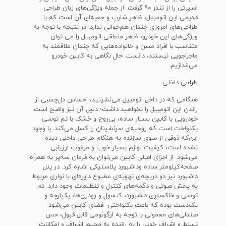
اسپرتی را از تندر 90 گرفت. از جمله ویژگی‌های زبان طراحی
قدیمی این اتومبیل، ظاهر شارپ و جعبه‌ای آن است که با
طراحی‌های امروزی چندان هم‌خوانی ندارد. در نتبجه با توجه به
ویژگی‌های این خودرو، ظاهر منطقی اتومبیل را می توان
متناسب با افراد مسن و خانواده‌هایی که چندان علاقمند به
ماجراجویی نیستند، دانست. حال نگاهی به کابین خودرو
می‌اندازیم.
طراحی داخلی
هنگامی که در داخل اتومبیل می‌نشینید، احساس دل‌چسبی از
راندن این اتومبیل را نخواهید داشت؛ دلیل آن نیز واضح است.
خودرویی با کابین بسیار ساده، بی‌روح و خشک با تم توسی
یکنواخت است که روحیه‌ی سرنشینان را کسل می‌کند. با وجود
این‌که ذوقی از سوی سازنده به هنگام طراحی داخلی دیده
نشده است، کیفیت لوازم بسیار خوب و مرغوب ارزیابی
می‌شود. از اجزای اصلی کابین می‌توان به فرمان سه‌پر به همراه
صفحه‌کیلومتر ساده وداشبورد پلاستیکی اشاره کرد. در پنل
داشبورد نیز دو دریچه‌ی تهویه‌ی مطبوع دایره‌ای با نواری مربوط
به پخش صوتی و دگمه‌های کنترل و تنظیمات وجود دارد. تم
توسی و خاکستری داشبورد، کنسول و رودری‌ها، یکپارچه و
یک‌دست بوده که باعث یکنواختی فضای کابین می‌شود.
صندلی‌های معمولی با توجه به ارگونومی قابل قبول، حس
تسلط و اشراف خوبی را به راننده به محیط اشراف و امکانات