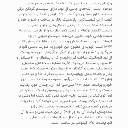
و زیبایی خاصی نیستیم و کاملا شبیه به سایر خودروهای
موجود است. آینه‌های جانبی ال نود، دارای سیستم گرمکن برقی
هستند. اتاق ماشین نیز کاملا ساده طراحی شده و شاید بتوان
گفت از بی‌کیفیت‌ترین پلاستیک بازار در ساخت داشبورد خودرو
استفاده شده است؛ اما راحتی صندلی‌های جلو و عقب با
قابلیت تنظیم ارتفاع و گودی کمر، نظرات را از طراحی ساده به
سمت راحتی خوب تغییر می‌دهد. سیستم صوتی ال نود
اتومات، بدون صفحه‌نمایش و دارای رادیو و قابلیت پخش CD و
MP3 است. تهویه‌ی مطبوع این خودرو به صورت دستی انجام
می‌گیرد و داشتن ایموبلایزر از دیگر ویژگی‌های این خودروست.
ال نود اتوماتیک ساخت ایران‌خودرو که با پیشرانه‌ی 4 سیلندر و
16 سوپاپ ساخته می‌شود، دقیقا مشابه نسخه‌های معمولی
دنده‌دستی است و گشتاور 140 نیوتن‌متر به همراه 105 اسب
بخار و جعبه‌دنده‌ی چهارسرعته، شتاب صفر تا 100 را در مدت
زمان 11.3 ثانیه به دست می‌آورد. مصرف سوخت ترکیبی این
خودرو برخلاف حجم 1600 سی‌سی کم آن، چندان مورد رضایت
نیست و با 8.3 لیتر تقریبا خودروی پرمصرفی است. عملکرد ال
نود اتوماتیک در شتاب اولیه شاید کمی کند باشد؛ اما وقتی به
استاندارد حرکت برسد، نسبتا سریع عمل خواهد کرد و به‌جرئت
می‌توان گفت هیچ‌کدام از خودروهای ساخت داخل (در
محدوده‌ی قیمت آن به جز 206) از این حیث نمی‌توانند با آن
رقابت کنند. حداکثر سرعت ال نود اتومات در تست‌های
انجام‌شده، 175 کیلومتر در ساعت است.