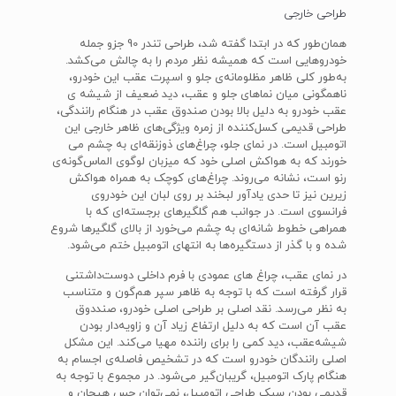
طراحی خارجی
همان‌طور که در ابتدا گفته شد، طراحی تندر 90 جزو جمله
خودروهایی است که همیشه نظر مردم را به چالش می‌کشد.
به‌طور کلی ظاهر مظلومانه‌ی جلو و اسپرت عقب این خودرو،
ناهمگونی میان نماهای جلو و عقب، دید ضعیف از شیشه ی
عقب خودرو به دلیل بالا بودن صندوق عقب در هنگام رانندگی،
طراحی قدیمی کسل‌کننده از زمره ویژگی‌های ظاهر خارجی این
اتومبیل است. در نمای جلو، چراغ‌های ذوزنقه‌ای به چشم می
خورند که به هواکش اصلی خود که میزبان لوگوی الماس‌گونه‌ی
رنو است، نشانه می‌روند. چراغ‌های کوچک به همراه هواکش
زیرین نیز تا حدی یادآور لبخند بر روی لبان این خودروی
فرانسوی است. در جوانب هم گلگیرهای برجسته‌ای که با
همراهی خطوط شانه‌ای به چشم می‌خورد از بالای گلگیرها شروع
شده و با گذر از دستگیره‌ها به انتهای اتومبیل ختم می‌شود.
در نمای عقب، چراغ های عمودی با فرم داخلی دوست‌داشتنی
قرار گرفته است که با توجه به ظاهر سپر هم‌گون و متناسب
به نظر می‌رسد. نقد اصلی بر طراحی اصلی خودرو، صنددوق
عقب آن است که به دلیل ارتفاع زیاد آن و زاویه‌دار بودن
شیشه‌عقب، دید کمی را برای راننده مهیا می‌کند. این مشکل
اصلی رانندگان خودرو است که در تشخیص فاصله‌ی اجسام به
هنگام پارک اتومبیل، گریبان‌گیر می‌شود. در مجموع با توجه به
قدیمی بودن سبک طراحی اتومبیل، نمی‌توان حس هیجان و