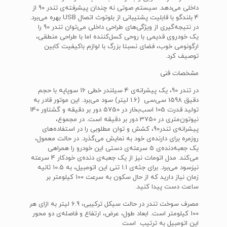
داخلی می‌دهد. سیستم صوتی نه چندان پیشرفته‌ی تندر 90 از
4 بلندگو با قابلیت پشتیبانی از بلوتوث اتصال USB بهره می‌برد.
در نتیجه‌گیری از ویژگی‌های طراحی داخلی می‌توان تندر 90 را
یک خودروی قدیمی با روحی کسل‌کننده اما با طراحی منطقی،
ارگونومی خوب، فضای نسبتا بزرگ با لوازم باکیفیت کابین
توصیف کرد.
مشخصات فنی
در تندر 90، یک پیشرانه‌ی 4 سیلندر خطی 16 سوپاپه با حجم
دقیق 1598 سی‌سی (1.6 لیتر) سود می‌برد. این موتور قادر به
تولید قدرت 105 اسب‌بخار در 5750 دور بر دقیقه و گشتاور 140
نیوتون‌متری در 3750 دور بر دقیقه است. در مجموع،
پیشرانه‌ی تندر90، کشش و توان مطلوبی را در استفاده‌های
روزمره برای دارنده‌ی خود به نمایش می‌گذرد. در حالت معمول،
یک جعبه‌دنده‌ی 5 سرعته‌ی دستی این خودرو را همراهی
می‌کند. مدل اتومات نیز از یک جعبه‌ی دنده‌‌ی خودکار 4 سرعته
نیزسود می‌برد. برای جثه‌ی 1.1 تنی این اتومبیل، به 10.5 ثانیه
زمان نیاز دارید که از حال سکون به سرعت 100 کیلومتر بر
ساعت دست پیدا کنید.
مصرف سوخت تندر در حالت سیکل ترکیبی، 6.9 لیتر به ازای هر
100 کیلومتر است. ابعاد طول، عرض، ارتفاع و فاصله‌ی دو محور
این اتومبیل به ترتیب است