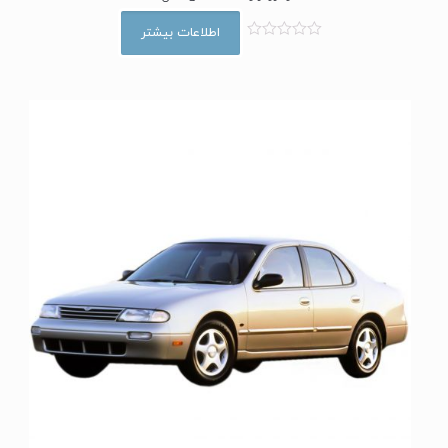
اطلاعات بیشتر
ا
م
ت
ی
ا
ز
0
ا
ز
5