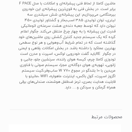
برابر است. در بخش فنی به قوی‌ترین پیشرانه‌ی این خودروی
بیرمنگامی می‌پردازیم: این پیشرانه‌ی شش سیلندری سه
لیتری، توان تولیدی 385 اسب‌بخار و گشتاور تولیدی 450
نیوتن دارد که توسط جعبه دنده‌ی هشت سرعته‌ی اتوماتیکی
قدرت این پیشرانه را به چهار چرخ منتقل می‌کند. جگوار اعلام
کرده که یک سیستم جدید کنترل کشش روی ماشین‌های خود
گذاشته است که در تمام شرایط آب‌و‌هوایی و هر نوع سطحی
بهترین عملکرد را داشته باشد. در بخش امکانات رفاهی و ایمنی
در جگوار XEباید گفت خودرویی لوکس، اسپرت و مدرن است
تودوزی کاملا چرم، کیسه هوای راننده، سرنشین جلو، جانبی و
زانویی، تهویه‌ی هوای دوگانه‌ی مجزا، سیستم صوتی با فناوری
مریدین با 10 بلندگو در مجوع 770‌ W ساب‌وفر،کیت سیستم
اگزوز اسپرت، کول باکس، اینترنت ماهواره، WIFI ،مانیتو با
قابلیت هدایت بصری، ترمز ضد‌قفل هوشمند، صندلی‌های برقی
همراه گرمکن و سرد‌کن و…. دارد.
محصولات مرتبط