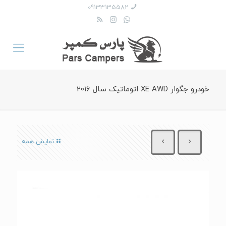
09133135582
خودرو جگوار XE AWD اتوماتیک سال 2016
نمایش همه