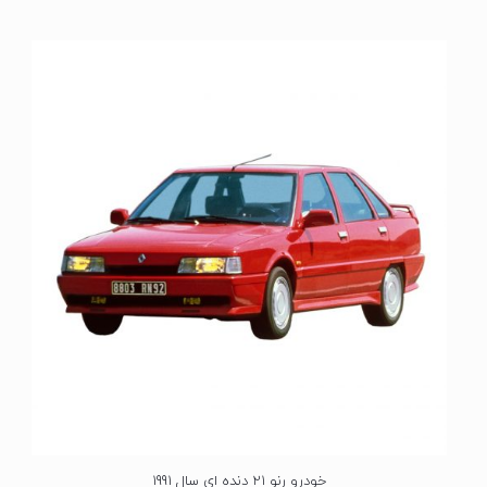
م
ت
ی
ا
ز
0
ا
ز
5
خودرو رنو 21 دنده ای سال 1991