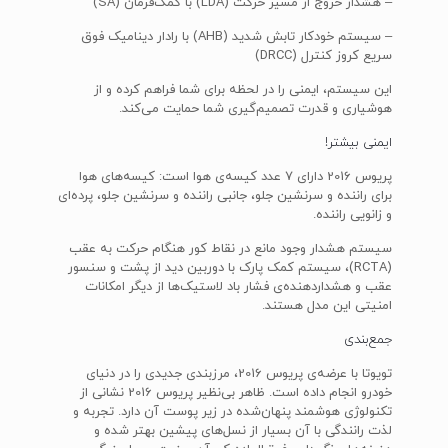
– هشدار خروج از مسیر حرکت (LDA) با کمک‌فرمان (SA)
– سیستم خودکار تابش شدید (AHB) با رادار دینامیک فوق
سریع کروز کنترل (DRCC)
این سیستم، ایمنی را در لحظه برای شما فراهم کرده و از
هوشیاری و قدرت تصمیم‌گیری شما حمایت می‌کند.
ایمنی بیشتر!
پریوس 2016 دارای 7 عدد کیسه‌ی هوا است: کیسه‌های هوا
برای راننده و سرنشین جلو، جانبی راننده و سرنشین جلو، پرده‌ای
و زانویی راننده.
سیستم هشدار وجود مانع در نقاط کور هنگام حرکت به عقب
(RCTA)، سیستم کمک پارک با دوربین دید از پشت و سنسور
عقب و هشداردهنده‌ی فشار باد لاستیک‌ها از دیگر امکانات
امنیتی این مدل هستند.
جمع‌بندی
تویوتا با عرضه‌ی پریوس 2016، مرزبندی جدیدی را در دنیای
خودرو انجام داده است. ظاهر بی‌نظیر پریوس 2016 نشانی از
تکنولوژی هوشمند پنهان‌شده در زیر پوست آن دارد. تجربه و
لذت رانندگی با آن بسیار از نسل‌های پیشین بهتر شده و