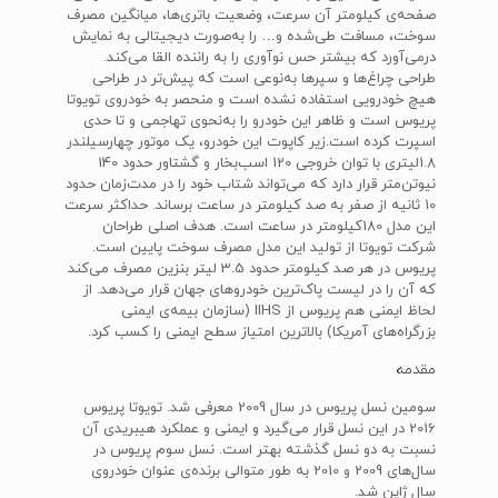
صفحه‌ی کیلومتر آن سرعت، وضعیت باتری‌ها، میانگین مصرف
سوخت، مسافت طی‌شده و… را به‌صورت دیجیتالی به ‌نمایش
درمی‌آورد که بیشتر حس نوآوری را به راننده القا می‌کند.
طراحی چراغ‌ها و سپرها به‌نوعی است که پیش‌تر در طراحی
هیچ خودرویی استفاده نشده است و منحصر به خودروی تویوتا
پریوس است و ظاهر این خودرو را به‌نحوی تهاجمی و تا حدی
اسپرت کرده است.زیر کاپوت این خودرو، یک موتور چهارسیلندر
1.8لیتری با توان خروجی 120 اسب‌بخار و گشتاور حدود 140
نیوتن‌متر قرار دارد که می‌تواند شتاب خود را در مدت‌زمان حدود
10 ثانیه از صفر به صد کیلومتر در ساعت برساند. حداکثر سرعت
این مدل 180کیلومتر در ساعت است. هدف اصلی طراحان
شرکت تویوتا از تولید این مدل مصرف سوخت پایین است.
پریوس در هر صد کیلومتر حدود 3.5 لیتر بنزین مصرف می‌کند
که آن ‌را در لیست پاک‌ترین خودروهای جهان قرار می‌دهد. از
لحاظ ایمنی هم پریوس از‌ IIHS‌ (سازمان بیمه‌ی ایمنی
بزرگراه‌های آمریکا) بالاترین امتیاز سطح ایمنی را کسب کرد.
مقدمه
سومین نسل پریوس در سال 2009 معرفی شد. تویوتا پریوس
2016 در این نسل قرار می‌گیرد و ایمنی و عملکرد هیبریدی آن
نسبت به دو نسل گذشته بهتر است. نسل سوم پریوس در
سال‌های 2009 و 2010 به طور متوالی برنده‌ی عنوان خودروی
سال ژاپن شد.