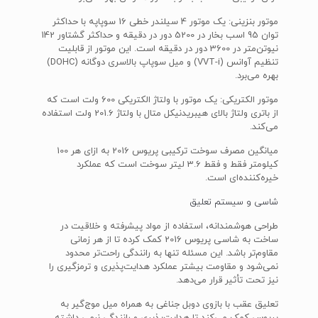
موتور بنزینی: یک موتور 4 سیلندر خطی 16 سوپاپه با حداکثر
توان 95 اسب بخار در 5200 دور در دقیقه و حداکثر گشتاور 142
نیوتن‌متر در 3600 دور در دقیقه است. این موتور از قابلیت
تنظیم آوانس (VVT-i) و میل سوپاپ بالاسری دوگانه (DOHC)
بهره می‌برد.
موتور الکتریکی: یک موتور با ولتاژ الکتریکی 600 ولت است که
از باتری ولتاژ بالای هیبریدنیکل متال با ولتاژ 201.6 ولت استفاده
می‌کند.
میانگین مصرف سوخت ترکیبی پریوس 2016 به ازای هر 100
کیلومتر فقط و فقط 3.6 لیتر سوخت است که عملکرد
خیره‌کننده‌ای است.
شاسی و سیستم تعلیق
طراحی هوشمندانه، استفاده از مواد پیشرفته و خلاقیت در
ساخت به شاسی پریوس 2016 کمک کرده تا از هر زمانی
مقاوم‌تر باشد. این مسئله تنها به رانندگی راحت‌تر محدود
نمی‌شود و مقاومت بیشتر عملکرد هدایت‌پذیری و ترمزگیری را
نیز تحت تأثیر قرار می‌دهد.
تعلیق عقب با بازوی دوبل جناغی به همراه میل موج‌گیر به