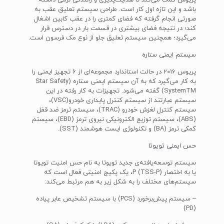
پریوس کمک می‌کند تا هدایت‌پذیری و رانندگی نرمی داشته
باشد و این تازه اول کار است. طراحی سیستم تعلیق عقب به
صورتی انجام گرفته که فضای کمتری را در عقب کابین اشغال
کند؛ در نتیجه فضای بیشتری در قسمت بار در دسترس قرار
می‌گیرد؛ همچنین سیستم تعلیق جلو از نوع مک فرسون است.
سیستم ایمنی ستاره
پریوس 2016 در حالت استاندارد مجموعه‌ای از 6 تجهیز ایمنی را
به کار می‌گیرد که به آن سیستم ایمنی ستاره (Star Safety
SystemTM) گفته می‌شود. تجهیزات به کار رفته در این
سیستم عبارتند از سیستم کنترل پایداری خودرو(VSC)،
سیستم کنترل لغزش خودرو (TRAC)، سیستم ترمز ضد قفل
(ABS)، سیستم توزیع الکترونیکی نیروی ترمز (EBD)، سیستم
کمکی ترمز (BA) و تکنولوژی ایست هوشمند (SST).
حس ایمنی تویوتا
سیستم توسعه‌یافته‌ی جدید تویوتا به نام حس امنیت تویوتا
یا به اختصار P (TSS-P)، یک پکیج امنیتی فعال است که
سیستم‌های مختلف را به شکل زیر به هم مرتبط می‌کند:
– سیستم پیش‌برخورد (PCS) با سیستم تشخیص عابر پیاده
(PD)