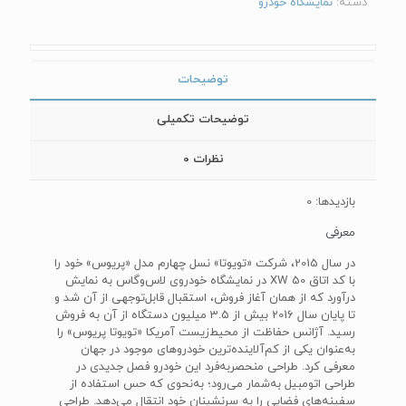
دسته:
نمایشگاه خودرو
توضیحات
توضیحات تکمیلی
نظرات
0
بازدیدها: 0
معرفی
در سال 2015، شرکت «تویوتا» نسل چهارم مدل «پریوس» خود را
با کد اتاق ‌XW 50‌ در نمایشگاه خودروی لاس‌وگاس به نمایش
درآورد که از همان آغاز فروش، استقبال قابل‌توجهی از آن شد و
تا پایان سال 2016 بیش از 3.5 میلیون دستگاه از آن به فروش
رسید. آژانس حفاظت از محیط‌زیست آمریکا «تویوتا پریوس» را
به‌عنوان یکی از کم‌آلاینده‌ترین خودروهای موجود در جهان
معرفی کرد. طراحی منحصر‌به‌فرد این خودرو فصل جدیدی در
طراحی اتومبیل به‌شمار می‌رود؛ به‌نحوی که حس استفاده از
سفینه‌های فضایی را به سرنشینان خود انتقال می‌دهد. طراحی