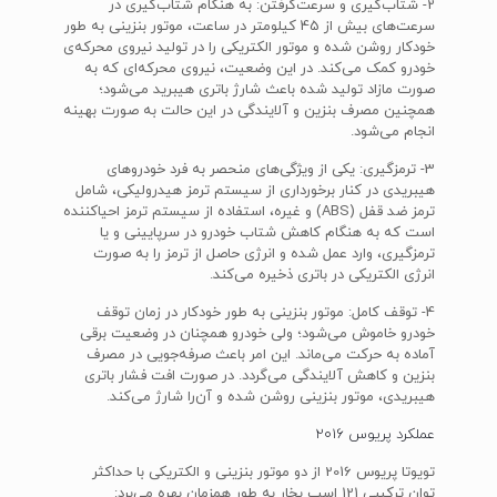
2- شتاب‌گیری و سرعت‌گرفتن: به هنگام شتاب‌گیری در
سرعت‌های بیش از 45 کیلومتر در ساعت، موتور بنزینی به طور
خودکار روشن شده و موتور الکتریکی را در تولید نیروی محرکه‌ی
خودرو کمک می‌کند. در این وضعیت، نیروی محرکه‌ای که به
صورت مازاد تولید شده باعث شارژ باتری هیبرید می‌شود؛
همچنین مصرف بنزین و آلایندگی در این حالت به صورت بهینه
انجام می‌شود.
3- ترمزگیری: یکی از ویژگی‌های منحصر به فرد خودروهای
هیبریدی در کنار برخورداری از سیستم ترمز هیدرولیکی، شامل
ترمز ضد قفل (ABS) و غیره، استفاده از سیستم ترمز احیاکننده
است که به هنگام کاهش شتاب خودرو در سرپایینی و یا
ترمزگیری، وارد عمل شده و انرژی حاصل از ترمز را به صورت
انرژی الکتریکی در باتری ذخیره می‌کند.
4- توقف کامل: موتور بنزینی به طور خودکار در زمان توقف
خودرو خاموش می‌شود؛ ولی خودرو همچنان در وضعیت برقی
آماده به حرکت می‌ماند. این امر باعث صرفه‌جویی در مصرف
بنزین و کاهش آلایندگی می‌گردد. در صورت افت فشار باتری
هیبریدی، موتور بنزینی روشن شده و آن‌را شارژ می‌کند.
عملکرد پریوس 2016
تویوتا پریوس 2016 از دو موتور بنزینی و الکتریکی با حداکثر
توان ترکیبی 121 اسب بخار به طور همزمان بهره می‌برد: