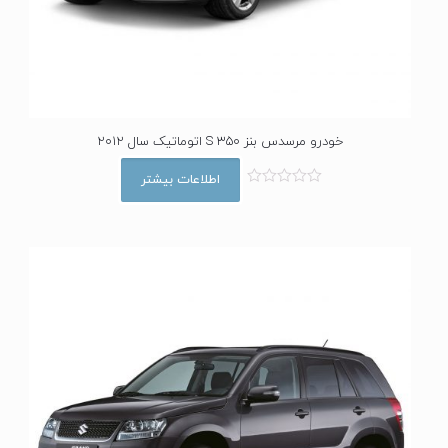
خودرو مرسدس بنز S 350 اتوماتیک سال 2012
اطلاعات بیشتر
ا
م
ت
ی
ا
ز
0
ا
ز
5