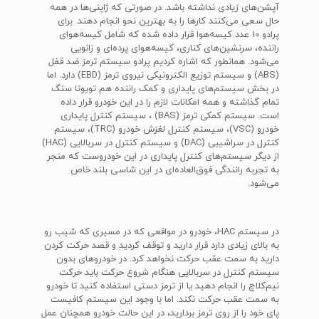
آپشن‌های زیادی نداشته باشد. در صورتی که ژاپنی‌ها در همه
حال سعی می‌کنند کارها را به بهترین نحو انجام دهند. برای
پرادو 10 عدد کیسه‌هوا قرار داده شده که شامل کیسه‌هوای
راننده، سرنشین‌های کناری، کیسه‌هوای پرده‌ای و زانویی
می‌شود. همانطور که اشاره کردیم پرادو سیستم ترمز ضد قفل
(ABS) و سیستم توزیع الکترونیکی نیروی ترمز (EBD) دارد. اما
در بخش سیستم‌های پایداری و کمک راننده هم تویوتا سنگ
تمام گذاشته و همه امکانات لازم را در این خودرو قرار داده
است. سیستم کمکی ترمز (BAS) ، سیستم کنترل پایداری
خودرو (VSC)، سیستم کنترل لغزش خودرو (TRC)، سیستم
کنترل در سراشیبی (DAC) و سیستم کنترل در سربالایی (HAC)
از دیگر سیستم‌های کنترل پایداری در این خودروست که منجر
به تجربه رانندگی فوق‌العاده‌ای در این شاسی بلند خاص
می‌شود.
در سیستم HAC، خودرو در مواقعی که در مسیری که شیب رو
به بالای زیادی دارد قرار دارید و توقف کردید و قصد حرکت کردن
دارید به سمت عقب حرکت نخواهد کرد. در خودروهای بدون
سیستم کنترل در سربالایی هنگام شروع حرکت باید حرکت
نیم‌کلاچ را انجام دهید یا از ترمز دستی استفاده کنید تا خودرو
به سمت عقب حرکت نکند. اما با وجود این سیستم کافیست
پای خود را از روی ترمز بردارید، در این حالت خودرو همچنان عمل