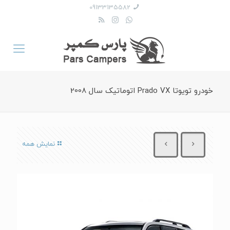
09133135582
خودرو تویوتا Prado VX اتوماتیک سال 2008
نمایش همه