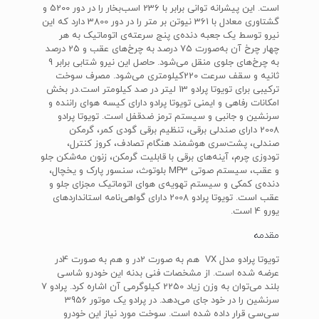
است. این پیشرانه توانی برابر با 236 اسب‌بخار را در دور 5200 و
گشتاوری معادل با 361 نیوتن بر متر را در دور 3800 دارد که این
نیرو توسط یک جعبه دنده‌ی پنج سرعته‌ی اتوماتیک به هر
چهار چرخ آن به‌صورت 75 درصد به چرخ‌های عقب و 25 درصد
به چرخ‌های جلوی منقل می‌شود. حاصل این نیرو شتابی برابر 9
ثانیه و سقف سرعت 220‌کیلومتری می‌شود. مصرف سوخت
ترکیبی برای تویوتا پرادو 13 لیتر در صد کیلومتر است.در بخش
امکانات رفاهی و ایمنی تویوتا پرادو دارای کیسه هوای راننده و
سرنشین و جانبی و سیستم ترمز ضد‌قفل است. تویوتا پرادو
2008 دارای صندلی برقی، تنظیم برقی گودی کمر، گرمکن
صندلی، پشت‌سری هوشمند هنگام تصادف، کروز کنترل،
تودوزی چرم، آینه‌های برقی با قابلیت گرمکن، زنون مه‌شکن جلو
و عقب، سیستم صوتی MP3‌ بلوتوث‌، سنسور پارک و یخچال‌،
دنده‌ی کمکی و سیستم تهویه‌ی هوای اتوماتیک مجزای جلو و
عقب است. تویوتا پرادو 2008 دارای گواهی‌نامه استانداردهای
یورو 4 است.
مقدمه
تویوتا پرادو مدل VX هم به صورت 2در و هم به صورت 4در
عرضه شده است. از مشخصات فنی بدنه این خودرو شاسی
بلند می‌توان به وزن زیاد 2250 کیلوگرمی آن اشاره کرد. پرادو 7
سرنشین را در خود جای می‌دهد. در پرادو یک موتور 3956
سی‌سی قرار داده شده است. سوخت مورد نیاز این خودرو