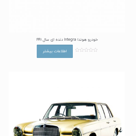
خودرو هوندا Integra دنده ای سال 1991
اطلاعات بیشتر
ا
م
ت
ی
ا
ز
0
ا
ز
5