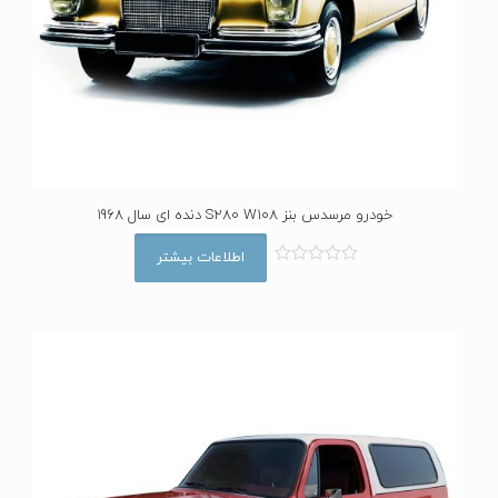
خودرو مرسدس بنز S280 W108 دنده ای سال 1968
اطلاعات بیشتر
ا
م
ت
ی
ا
ز
0
ا
ز
5