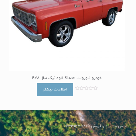
خودرو شورولت Blazer اتوماتیک سال 1978
اطلاعات بیشتر
ا
م
ت
ی
ا
ز
0
ا
تلفن مشاوره و فروش : 09133135582
ز
5