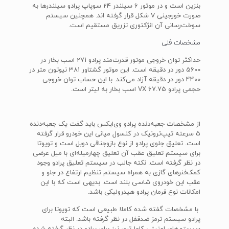
بنزین است و در موتور 6 سیلندر 24 سوپاپ پرادو سیلندرها به
صورت خورجینی V شکل قرار گرفته اند. همچنین سیستم
سوخت‌رسانی آن انژکتوری تزریق مستقیم است.
مشخصات فنی
حداکثر توان خروجی موتور قدرت‌مند پرادو 271 اسب بخار در
5600 دور در دقیقه است. این موتور گشتاور 381 نیوتون متر در
4400 دور در دقیقه آزاد می‌کند. با این حساب توان خروجی
حجمی پرادو VX 67.75 اسب بخار به لیتر است.
از مشخصات جعبه‌دنده پرادو وی‌ایکس باید گفت یک جعبه‌دنده
5 سرعته تیپ‌ترونیک در کنسول میانی این خودرو قرار گرفته
است. تعلیق جلوی پرادو از نوع بازوجناقی دوبل است و تویوتا
برای سیستم تعلیق عقب آن تعلیق چهارمیله‌ای با میل عرضی
در نظر گرفته است. نکته جالب در سیستم تعلیق پرادو وجود
کمک‌فنرهای گازی به همراه سیستم تنظیم ارتفاع در جلو و
عقب این خودروی شاسی بلند است. بدیهی است که با این
امکانات نوع فرمان پرادو هیدرولیکی باشد.
با مشخصات گفته شده کاملا طبیعی است که تویوتا برای
پرادو سیستم ترمز ضدقفل در نظر گرفته باشد. البته