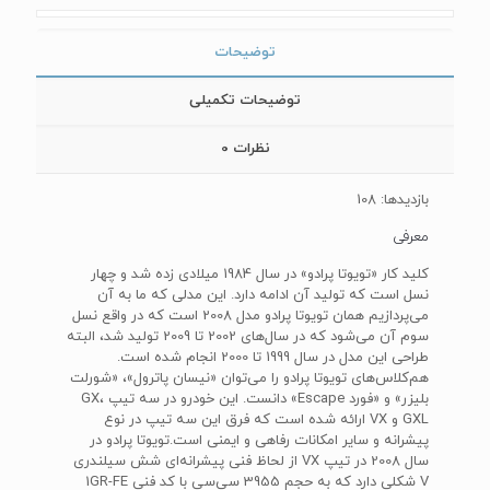
توضیحات
توضیحات تکمیلی
نظرات
0
بازدیدها: 108
معرفی
کلید کار «تویوتا پرادو» در سال 1984 میلادی زده شد و چهار
نسل است که تولید آن ادامه دارد. این مدلی که ما به آن
می‌پردازیم همان تویوتا پرادو مدل 2008 است که در واقع نسل
سوم آن می‌شود که در سال‌های 2002 تا 2009 تولید شد، البته
طراحی این مدل در سال 1999 تا 2000 انجام شده است.
هم‌کلاس‌های تویوتا پرادو را می‌توان «نیسان پاترول»، «شورلت
بلیزر» و «فورد ‌Escape» دانست. این خودرو در سه تیپ ‌GX‌،
GXL ‌و ‌VX‌ ارائه شده است که فرق این سه تیپ در نوع
پیشرانه و سایر امکانات رفاهی و ایمنی است.تویوتا پرادو در
سال 2008 در تیپ‌ VX‌ از لحاظ فنی پیشرانه‌ای شش سیلندری
‌V‌ شکلی دارد که به حجم 3955 سی‌سی با کد فنی 1GR-FE