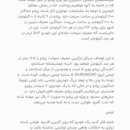
سیستم‌های امنیتی کامل‌تری نیز برای پرادو در نظر گرفته شده
که در ادامه به آنها خواهیم پرداخت. اما در بخش عملکرد
اتومبیل با توجه به مشخصات موتوری ذکر شده، پرادو حداکثر
200 کیلومتر بر ساعت سرعت دارد. پرادو در 9 ثانیه از 0 کیلومتر
به 100 کیلومتر بر ساعت می‌رسد. میانگین مصرف بنزین در
شهر برای پرادو 9.3 لیتر در هر 100 کیلومتر است. این در
حالی‌است که مصرف سوخت جاده‌ای این خودرو 15.4 لیتر در
هر صد کیلومتر است.
با این اوصاف سیکل ترکیبی مصرف سوخت پرادو را 11.5 لیتر در
هر صد کیلومتر خواهد بود. البته خوشبختانه استاندارد
آلایندگی پرادو یورو 5 است و همچنین از مرکز استاندارد و
ایمنی اروپا (EURONCAP) 5 ستاره ایمنی دریافت کرده است. با
توجه به وزن بالا و ابعاد بزرگ خودروی شاسی بلند ژاپنی تویوتا
لندکروزر پرادو و در حالی که با یک خودروی 6 سیلندر روبرو
هستیم، می‌توانیم بگوییم پرادو مصرف قابل قبولی دارد. در
مدل‌های محدود و ویژه ای پرادو به صورت 2 باک نیز عرضه شده
که لذت آفرود طولانی مدت را به شما هدیه می‌دهد.
ایمنی
شاید فکر کنید یک خودرو که برای کاربری أف‌رود طراحی شده،
نیازی به امکانات رفاهی چندان لوکسی نداشته باشد یا