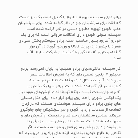
پرادو دارای سیستم تهویه مطبوع با کنترل اتوماتیک نیز هست
که فقط برای سرنشینان جلو در نظر گرفته شده. برای سرنشینان
عقب خودرو تهویه مطبوع دستی در نظر گرفته شده است.
سیستم صوتی خودرو دارای امکانات فراوانی است که برای یک
خودرو آف‌رود بسیار مناسب است. پرادو سیستم پخش سی‌دی
همراه با چنجر دارد، پورت USB و ورودی آی‌پاد در آن قرار
گرفته، و دارای 14 بلندگوی با کیفیت از شرکت مطرح JBL
است.
کار سیستم مالتی‌مدیای پرادو همینجا به پایان نمی‌رسد. پرادو
مانیتور 7 اینچی لمسی دارد که به نمایش اطلاعات سفر
می‌پردازد، آمپر دیجیتال دارد، و قابلیت تنظیم نور صفحه
کیلومتر در آن گنجانده شده است. پرادو تنها یک خودروی
آف‌رود جان‌سخت نیست، بلکه تویوتا تمام آپشن‌های مورد نیاز
یک لوکس شهری را هم روی پرادو قرار داده. برای مثال صندلی
های جلوی پرادو دارای سیستم هوشمندی هستند که در زمان
تصادف از صدمات وارد به گردن و سر سرنشینان جلو، جلوگیری
می‌کند. صدنلی سرنشینان جلو تمام برقیست و گرم‌کن دارد و
مجهز به حافظه است. ضمنا صندلی های عقب نیز برقی تا
می‌شوند و دارای پشتی سری فعال و هوشمند هستند. اگر
نگاهی به خارج خودرو بیاندازیم آینه های پرادرو را می‌بینیم که