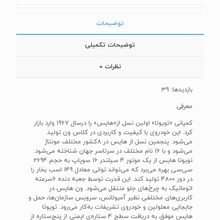
توضیحات
توضیحات تکمیلی
نظرات
0
بازدیدها: 39
معرفی
کمپانی «تویوتا» اولین نسل از«هایس» را درسال 1967 وارد بازار
کرد. این خودروی با کیفیت و کاربردی در کلاس ون تولید
می‌شود. پنجمین نسل از هایس در 8کشور مختلف مونتاژ
می‌شود و با 16 نام مختلف در سرتاسر جهان شناخته می‌شود.
تویوتا هایس از یک موتور 4 سیلندر 16 سوپاپ به حجم 2694
سی‌سی بهره می‌برد که می‌تواند توانی معادل 149 اسب بخار را
در دور 4800 تولید کند. این قدرت توسط جعبه دنده 6سرعته
اتوماتیک به چرخ‌های جلو منتقل می‌شود. ون هایس در
کاربری‌های مختلفی نظیر آمبولانس، سرویس سازمان‌ها، حمل و
جابجایی معلولین و خودروی تشریفات به‌کار می‌رود. تویوتا
هایس موفق به دریافت سطح 4 ستاره‌ی ایمنی از پنج‌ستاره از