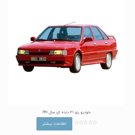
0
ا
ز
5
خودرو رنو 21 دنده ای سال 1991
اطلاعات بیشتر
ا
م