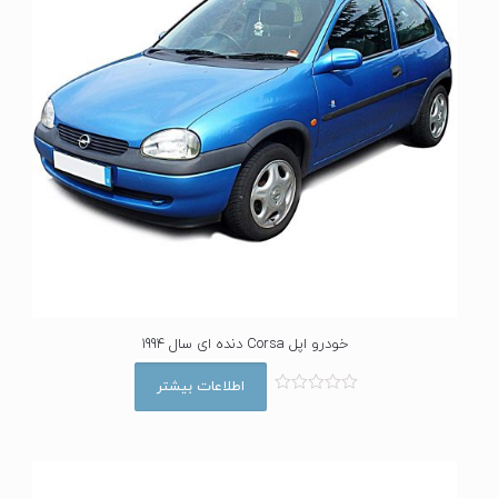
خودرو اپل Corsa دنده ای سال 1994
اطلاعات بیشتر
ا
م
ت
ی
ا
ز