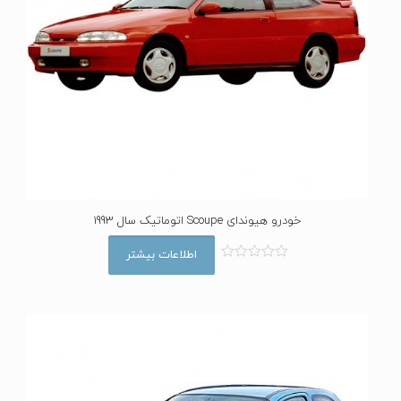
خودرو هیوندای Scoupe اتوماتیک سال 1993
اطلاعات بیشتر
ا
م
ت
ی
ا
ز
0
ا
ز
5