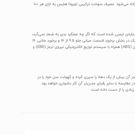
کند. در کنار این پیشرانه، از یک گیربکس اتوماتیک چهار سرعته استفاده شده است و گیربکس دستی پنج سرعته هم بر روی مدل‌های جهانی خودرو ارائه می‌شود. مصرف سوخت ترکیبی تویوتا هایس به ازای هر 100
 به دریافت چهار ستاره‌ی ایمنی از مجموع پنج ستاره‌ی ایمنی شده است که اگر چه عملکرد بدی به شمار نمی‌آید،
اما تعدادی از رقیبان با دریافت پنج ستاره‌ی کامل در تست‌های مشابه، سطح بالاتری از ایمنی را برای مشتریان خود ارائه می‌کنند. عملکرد هایس به تفکیک در بخش برخورد قسمت میانی جلو 9.5 از 16 و برخورد جانبی 16
از 16 بوده است. این خودرو از امکانات ایمنی استانداردی از جمله دو عدد کیسه‌ی هوای ایمنی، سیستم الکترونیکی کنترل پایداری، سیستم ترمز ضد قفل (ABS) همراه با سیستم توزیع الکترونیکی نیروی ترمز (EBD) و
اضر آن بیش از یک دهه را سپری کرده و کهولت سن خود را در
قایسه با سایر رقبای مدرن‌تر آن کار دشواری خواهد بود.
یادی را از دست داده است.