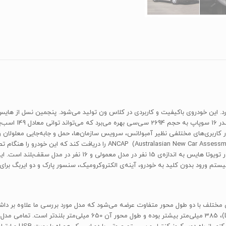
» اولین نسل از «هایس» را در سال 1967 وارد بازار کرد. این خودروی باکیفیت و کاربردی در کلاس ون تولید می‌شو
ایس در کاربری‌های مختلفی نظیر آمبولانس، سرویس سازمان‌ها، حمل و جابه‌جایی معلو
سطح چهار ستاره‌ی ایمنی از پنج ‌ستاره‌ی سازمان New Car Assessment Program
ارتفاع این مدل در مقایسه با مدل‌های معمولی با محور بلند (LWB)، 385 میلی‌