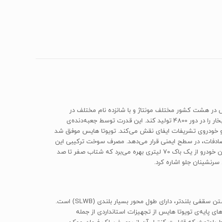
د. پنجمین نسل از هایس در هشت کشور مختلف مونتاژ و با شانزده نام مختلف در
سرتاسر جهان شناخته می‌شود. تویوتا هایس از یک موتور 4 سیلندر 16 سوپاپ به حجم 2694 سی‌سی بهره می‌برد که می‌تواند توانی معادل 149 اسب‌بخار را در دور 4800 تولید کند. این قدرت توسط جعبه‌دنده‌ی
لان و خودروی تشریفات ایفای نقش می‌کند. تویوتا هایس موفق شد
ANCAP (Australasian ) را دریافت کند که این خودرو را هنگام تصادفات، در سطح ایمنی قرار می‌دهد. مصرف سوخت ترکیبی این
خودرو حدود 11.5 لیتر در هر 100 کیلومتر است. فضای سرنشینان در تویوتا هایس به اندازه‌ی 15 نفر در مدل معمولی و 16 نفر در مدل سقف‌بلند است. این خودرو از یک باک 70 لیتری بهره می‌برد که شتاب صفر تا صد
تویوتا هایس به طور کلی در بازارهای جهانی در چهار استایل بدنه‌ی مختلف با دو طول محور متفاوت عرضه می‌شود که مدل مورد بررسی ما علاوه بر داشتن سقفی بلندتر، دارای طول محور بسیار بلندی (SLWB) است.
متر بیشتر بوده و طول محور آن 650 میلی‌متر بلندتر است. تمامی مدل‌های پایه‌ی تویوتا هایس از تجهیزات استانداردی از جمله