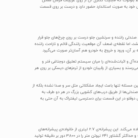
وز (DRL)، سیستم تهویه‌ی مطبوع، قفل مرکزی از راه دور، کروز کنترل و سیستم صوتی با دو اسپیکر همراه با پورت USB و ارتباط بلوتوث که قابلیت کنترل آن از روی غربیلک فرمان ممکن
باشند. علاوه بر این، دوربین دید عقب خودرو که از مدل سال گذشته به هایس اضافه شده بود، در این مدل هم با نمایشگر 3.0 اینچی خود به صورت استاندارد حضور دارد و درست بر روی قسمت
 صندلی راننده و سرنشین جلو درست بر روی چرخ‌های جلو قرار
شد، اما نقطه‌ی ضعف آن موقعیت رانندگی قائم و ناراحت راننده
 بر آن، ورود و خروج به خودرو هم آسان‌تر صورت می‌گیرد.
رو ترکیب ایده‌آل و اثبات‌شده‌ای را میان سیستم تعلیق دوجناغی فنر و
رسند و بسیاری از رقیبان خودرو از ترمزهای دیسکی بر روی هر
 بار نیست. این مسئله تنها باعث ایجاد مشکلاتی مثل سر و صدا نشده بلکه از
 صندلی‌ها از طریق درب‌های کشویی بزرگ در هر دو طرف به
ی دوقلو در این قسمت برای دسترسی لیفتراک به آن حتی به
چند پیشرانه‌ی مختلف در هر دو نوع بنزینی و دیزلی برای تویوتا هایس در نظر گرفته شده است که مدل داخلی خودرو از مدل بنزینی این مجموعه استفاده می‌کند. این پیشرانه‌ی 2.7 لیتری از خانواده‌ی پیشرانه‌های
Toyota TR با کد 2TR-FE است که با آرایش چهار سیلندر خطی (I4) و 16 سوپاپ می‌تواند حداکثر توان 149 اسب بخار در دور موتور 4800 دور بر دقیقه و حداکثر گشتاور 241 نیوتن متر را در 3800 دور بر دقیقه تولید