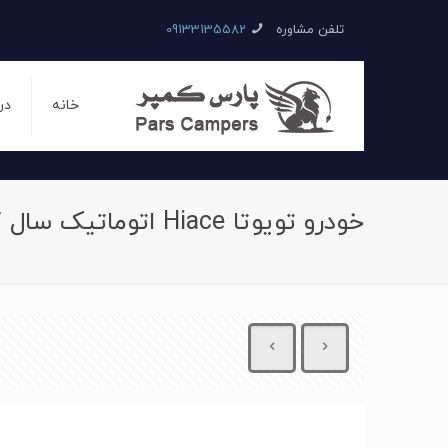
تلفن مشاوره
09133135582
خانه
در
خودرو تویوتا Hiace اتوماتیک سال 2017