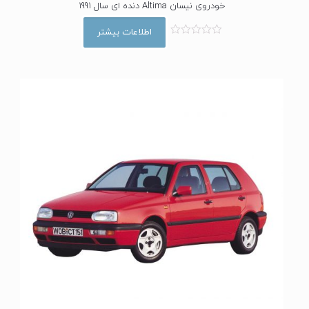
خودروی نیسان Altima دنده ای سال 1991
اطلاعات بیشتر
ا
م
ت
ی
ا
ز
0
ا
ز
5