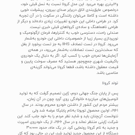
و2لیتری بهره می‌برد. این مدل کرولا نسبت به نسل قبلی خود،
درخصوص عایق‌بندی اتاق دربرابر صدای بیرون، پیشرفت خوبی
داشته است و کاملا می‌توان رانندگی در سکوت را در آن تجربه
کرد. در طراحی داخلی این خودرو تغییرات زیادی داده‌اند و دیگر از
طراحی ناهماهنگ و ساده‌ی کرولاهای قبلی خبری نیست.
صندلی راحت، دسترسی خوب به کنترلرها، فرمان ارگونومیک و
نورپردازی بسیار زیبا از خصوصیات داخلی این خودرو به‌شمار
می‌رود. کرولا در تست تصادف IIHS به جز تست برخورد از بغل
که سخت‌ترین تست تصادفات به‌شمار می‌رود، در همه‌ی
آزمایش‌ها نمره‌ی خوب را کسب کرد. اگر به دنبال یک خودروی
باکیفیت شهری جمع‌وجور هستید که مصرف سوخت پایین و
قیمت معقول داشته باشد، قطعا کرولا می‌تواند گزینه‌ی
مناسبی باشد.
تولد کرولا
پس از پایان جنگ جهانی دوم، ژاپن تصمیم گرفت که به تولید
اتومبیل‌های میان‌رده خانوادگی روی آورد چون در آن زمان،
بیشتر مردم این کشور از داشتن خودرو محروم بودند. در سال
۱۹۶۱، اولین محصول تویوتا به‌نام پابلیکا عرضه شد ولی
نتوانست آن‌چنان باید و شاید نظر مردم را به خود جلب کند. این
شرکت ژاپنی منتظر نماند و در سال ۱۹۶۶، از یک خودروی اسپرت
و جدید به نام کرولا رونمایی کرد. در یک ماه، حدود ۳۰٫۰۰۰
دستگاه از این محصول جدید تولید شد، این در حالی بود که کل