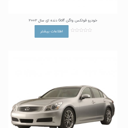
خودرو فولکس واگن Golf دنده ای سال 2002
اطلاعات بیشتر
ا
م
ت
ی
ا
ز
0
ا
ز
5