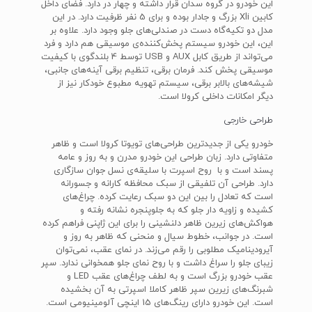
این خودرو در گروه سدان قرار داشته و چهار در دارد. فضای داخل
کابین Xli بزرگ و جادار بوده و برای 5 نفر ظرفیت دارد. در این
مدل دو تکیه‌گاه دست در صندلی‌های جلو وجود دارد. علاوه بر
این، این خودرو سیستم پخش‌کننده‌ی موسیقی هم دارد و فرد
می‌تواند از طریق کابل AUX و USB توسط 4 بلندگوی با کیفیت
موسیقی پخش کند. فرمان برقی، تنظیم برقی آینه‌های جانبی،
شیشه‌های بالابر برقی، سیستم تهویه مطبوع خودکار نیز از
دیگر امکانات داخلی کرولا است.
طراحی خارجی
خودرو یکی از جدیدترین طراحی‌های تویوتا کرولا است و ظاهر
متفاوتی دارد. زبان طراحی این خودرو مدرن و به روز و عامه
پسند است و با روح اسپرت با سلیقه‌ی نسل جوان سازگاری
دارد. طراحی آن تلفیقی از سبک محافظه کارانه و جسورانه
است که تعادل را بین این دو سبک رعایت کرده. چراغ‌های
کشیده و زاویه دار جلو که به جلوپنجره‌ نشانه رفته و
هواکش‌های زیرین ظاهر دلنشینی را برای این ژاپنی فراهم کرده
است. در جوانب، خطوط سیال و منحنی که ظاهر به روز و
آیرودینامیک مطلوبی را رقم می‌زند. در نمای عقب، نمی‌توان
زیبای جلو را سراغ داشت و با روح نمای جلو همخوانی ندارد. سپر
عقب خودرو بزرگ است و به لطف چراغ‌های عقب LED و
شبرنگ‌های زیرین سپر ظاهر کاملا اسپرتی به آن بخشیده
است. این خودرو دارای رینگ‌های 15 اینچی آلومینیومی است.