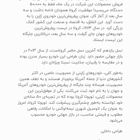
فروش محصولات این شرکت در یک ماه، فقط به ۵۰٫۰۰۰
دستگاه می‌رسید! موفقیت کرولا همچنان ادامه داشت و سه
سال بعد از آغاز کار، عنوان پرفروش‌ترین خودروی ژاپن را به
دست آورد. این اتفاق، به اقتصاد و صنعت این کشور کمک
بزرگی کرد. در سال ۱۹۷۴، کرولا در لیست پرفروش‌ترین
خودروهای جهان جای گرفت و سه سال بعد، دربالاترین جایگاه
این لیست ایستاد.
نسل یازدهم که آخرین نسل حاضر کرولاست، از سال ۲۰۱۳ در
بازار جهانی حضور دارد. زبان طراحی این خودرو بسیار مدرن بوده
و در مقایسه با رقیبان، جذابیت‌ نسبتا ویژه‌ای دارد.
به‌طور کلی، خودروهای ژاپنی از محبوبیت خاصی در اکثر
کشور‌های دنیا از جمله آمریکا برخوردار هستند و به لطف همین
محبوبیت، هرساله چند جایگاه از‌ پرفروش‌ترین خودرو‌های آمریکا
و جهان را به نام خود ثبت می‌کنند. یکی از موفق‌ترین این
محصولات ژاپنی، تویوتا کرولا بوده که در تجربه‌ی ۵۰ ساله‌ی
خود توانسته به‌طور چشم‌گیری پیشرفت کند. تویوتا کرولا، امروز
به عنوان یک اتومبیل شهری نیمه‌لوکس با امکانات رفاهی
مطلوب و قیمتی مناسب، در بازار جهانی خودرو محسوب
می‌شود.
طراحی داخلی