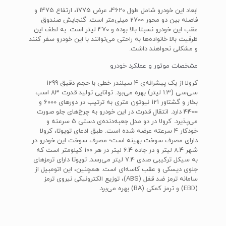
ابعاد این خودرو شامل طول 4620، عرض 1775، ارتفاع 1475 و
فاصله بین دو محور 2700 میلی‌متر است. گنجایش صندوق
عقب این خودرو نسبتا بالا بوده و 470 لیتر است. به لطف این
ظرفیت بالا خانواده‌ها به راحتی می‌توانند با این خودرو سفر کنند
و مشکلی نحواهند داشت.
مشخصات موتور و عملکرد خودرو
کرولا از یک پیشرانه‌ی 4 سیلندر خطی با حجم دقیق 1299
سی‌سی (1.3 لیتر) بهره می‌برد. توانایی تولید قدرت 83 اسب
بخار و گشتاور 121 نیوتون متری به ترتیب در دورهای 6000 و
4400 دارد. انتقال قدرت در این خودرو به چرخ‌های جلو صورت
می‌پذیرد. کرولا در دو مدل جعبه‌دنده‌ی دستی 5 سرعته و
خودکار 4 سرعته عرضه شده است. طبق ادعای تویوتا، کرولا
دارای مصرف سوخت بهینه است؛ مصرف سوخت این خودرو در
شهر 8.4 لیتر و در جاده 6.4 لیتر در هر 100 کیلومتر است که
به سیکل ترکیبی صدی 7.4 لیتر می‌رسد. تویوتا دارای ترمزهای
جلوی دیسکی و عقب کاسه‌ای است. همچنین، این اتومبیل از
سامانه ترمز ضد قفل (ABS)، توزیع الکترونیکی نیروی ترمز
(EBD) و ترمز کمکی (BA) بهره می‌برد.