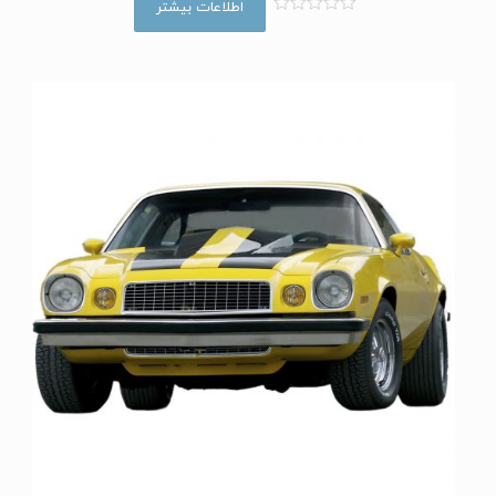
اطلاعات بیشتر
ا
م
ت
ی
ا
ز
0
ا
ز
5