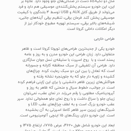
مدل دو تکیه‌گاه دست در صندلی‌های جلو وجود دارد. علاوه بر
این، این خودرو سیستم پخش‌کننده‌ی موسیقی هم دارد و فرد
می‌تواند از طریق کابل AUX و USB توسط 4 بلندگوی با کیفیت
موسیقی پخش کند. فرمان برقی، تنظیم برقی آینه‌های جانبی،
شیشه‌های بالابر برقی، سیستم تهویه مطبوع خودکار نیز از
دیگر امکانات داخلی کرولا است.
طراحی خارجی
خودرو یکی از جدیدترین طراحی‌های تویوتا کرولا است و ظاهر
متفاوتی دارد. زبان طراحی این خودرو مدرن و به روز و عامه
پسند است و با روح اسپرت با سلیقه‌ی نسل جوان سازگاری
دارد. طراحی آن تلفیقی از سبک محافظه کارانه و جسورانه
است که تعادل را بین این دو سبک رعایت کرده. چراغ‌های
کشیده و زاویه دار جلو که به جلوپنجره‌ نشانه رفته و
هواکش‌های زیرین ظاهر دلنشینی را برای این ژاپنی فراهم کرده
است. در جوانب، خطوط سیال و منحنی که ظاهر به روز و
آیرودینامیک مطلوبی را رقم می‌زند. در نمای عقب، نمی‌توان
زیبای جلو را سراغ داشت و با روح نمای جلو همخوانی ندارد. سپر
عقب خودرو بزرگ است و به لطف چراغ‌های عقب LED و
شبرنگ‌های زیرین سپر ظاهر کاملا اسپرتی به آن بخشیده
است. این خودرو دارای رینگ‌های 15 اینچی آلومینیومی است.
ابعاد این خودرو شامل طول 4620، عرض 1775، ارتفاع 1475 و