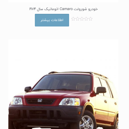
خودرو شورولت Camaro اتوماتیک سال 1974
اطلاعات بیشتر
ا
م
ت
ی
ا
ز
0
ا
ز
5