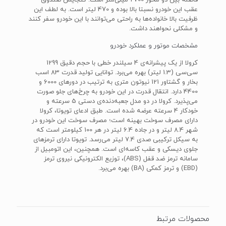
فاصله بین دو محور 2700 میلی‌متر است. گنجایش صندوق
عقب این خودرو نسبتا بالا بوده و 470 لیتر است. به لطف این
ظرفیت بالا خانواده‌ها به راحتی می‌توانند با این خودرو سفر کنند
و مشکلی نحواهند داشت.
مشخصات موتور و عملکرد خودرو
کرولا از یک پیشرانه‌ی 4 سیلندر خطی با حجم دقیق 1299
سی‌سی (1.3 لیتر) بهره می‌برد. توانایی تولید قدرت 83 اسب
بخار و گشتاور 121 نیوتون متری به ترتیب در دورهای 6000 و
4400 دارد. انتقال قدرت در این خودرو به چرخ‌های جلو صورت
می‌پذیرد. کرولا در دو مدل جعبه‌دنده‌ی دستی 5 سرعته و
خودکار 4 سرعته عرضه شده است. طبق ادعای تویوتا، کرولا
دارای مصرف سوخت بهینه است؛ مصرف سوخت این خودرو در
شهر 8.4 لیتر و در جاده 6.4 لیتر در هر 100 کیلومتر است که
به سیکل ترکیبی صدی 7.4 لیتر می‌رسد. تویوتا دارای ترمزهای
جلوی دیسکی و عقب کاسه‌ای است. همچنین، این اتومبیل از
سامانه ترمز ضد قفل (ABS)، توزیع الکترونیکی نیروی ترمز
(EBD) و ترمز کمکی (BA) بهره می‌برد.
محصولات مرتبط