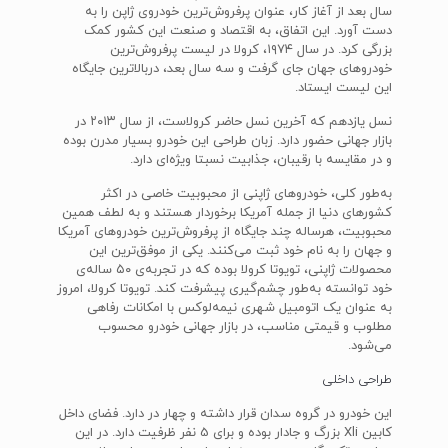
سال بعد از آغاز کار، عنوان پرفروش‌ترین خودروی ژاپن را به
دست آورد. این اتفاق، به اقتصاد و صنعت این کشور کمک
بزرگی کرد. در سال ۱۹۷۴، کرولا در لیست پرفروش‌ترین
خودروهای جهان جای گرفت و سه سال بعد، دربالاترین جایگاه
این لیست ایستاد.
نسل یازدهم که آخرین نسل حاضر کرولاست، از سال ۲۰۱۳ در
بازار جهانی حضور دارد. زبان طراحی این خودرو بسیار مدرن بوده
و در مقایسه با رقیبان، جذابیت‌ نسبتا ویژه‌ای دارد.
به‌طور کلی، خودروهای ژاپنی از محبوبیت خاصی در اکثر
کشور‌های دنیا از جمله آمریکا برخوردار هستند و به لطف همین
محبوبیت، هرساله چند جایگاه از‌ پرفروش‌ترین خودرو‌های آمریکا
و جهان را به نام خود ثبت می‌کنند. یکی از موفق‌ترین این
محصولات ژاپنی، تویوتا کرولا بوده که در تجربه‌ی ۵۰ ساله‌ی
خود توانسته به‌طور چشم‌گیری پیشرفت کند. تویوتا کرولا، امروز
به عنوان یک اتومبیل شهری نیمه‌لوکس با امکانات رفاهی
مطلوب و قیمتی مناسب، در بازار جهانی خودرو محسوب
می‌شود.
طراحی داخلی
این خودرو در گروه سدان قرار داشته و چهار در دارد. فضای داخل
کابین Xli بزرگ و جادار بوده و برای 5 نفر ظرفیت دارد. در این