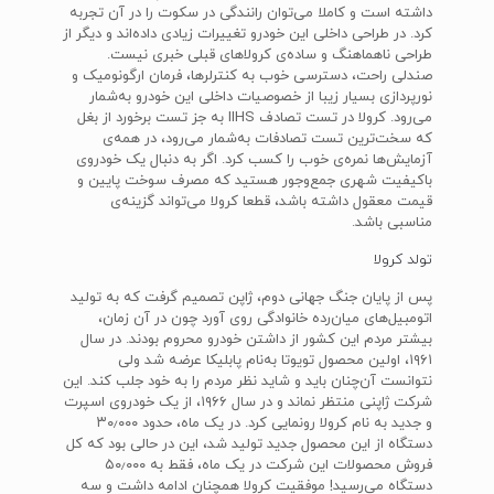
داشته است و کاملا می‌توان رانندگی در سکوت را در آن تجربه
کرد. در طراحی داخلی این خودرو تغییرات زیادی داده‌اند و دیگر از
طراحی ناهماهنگ و ساده‌ی کرولاهای قبلی خبری نیست.
صندلی راحت، دسترسی خوب به کنترلرها، فرمان ارگونومیک و
نورپردازی بسیار زیبا از خصوصیات داخلی این خودرو به‌شمار
می‌رود. کرولا در تست تصادف IIHS به جز تست برخورد از بغل
که سخت‌ترین تست تصادفات به‌شمار می‌رود، در همه‌ی
آزمایش‌ها نمره‌ی خوب را کسب کرد. اگر به دنبال یک خودروی
باکیفیت شهری جمع‌وجور هستید که مصرف سوخت پایین و
قیمت معقول داشته باشد، قطعا کرولا می‌تواند گزینه‌ی
مناسبی باشد.
تولد کرولا
پس از پایان جنگ جهانی دوم، ژاپن تصمیم گرفت که به تولید
اتومبیل‌های میان‌رده خانوادگی روی آورد چون در آن زمان،
بیشتر مردم این کشور از داشتن خودرو محروم بودند. در سال
۱۹۶۱، اولین محصول تویوتا به‌نام پابلیکا عرضه شد ولی
نتوانست آن‌چنان باید و شاید نظر مردم را به خود جلب کند. این
شرکت ژاپنی منتظر نماند و در سال ۱۹۶۶، از یک خودروی اسپرت
و جدید به نام کرولا رونمایی کرد. در یک ماه، حدود ۳۰٫۰۰۰
دستگاه از این محصول جدید تولید شد، این در حالی بود که کل
فروش محصولات این شرکت در یک ماه، فقط به ۵۰٫۰۰۰
دستگاه می‌رسید! موفقیت کرولا همچنان ادامه داشت و سه