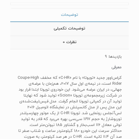
توضیحات
توضیحات تکمیلی
نظرات
0
بازدیدها: 9
معرفی
کراس‌اوور جدید «تویوتا» با نام «C-HR» که مخفف Coupe-High
Rider است، در نیمه‌ی اول سال 2017، هم‌زمان با عرضه‌ی
جهانی، در ایران عرضه می‌شود. این خودروی تویوتا ابتدا قرار بود
در شرکت زیرمجموعه‌ی تویوتا «Scion» تولید شود که نهایتا
تولید آن در کمپانی تویوتا انجام گرفت. مدل فیس‌لیفت‌شده‌ی
این مدل پس از مدل کانسپتش در نمایشگاه اتومبیل 2016
لس‌آنجلس رونمایی شد. تویوتا C-HR از یک موتور چهارسیلندر
توربوشارژ به حجم 1197 سی‌سی بهره می‌برد که قادر به تولید
توانی معادل 116 اسب‌بخار و گشتاور 185 نیوتن‌متر است.
حداکثر سرعت این خودرو 180 کیلومتردر ساعت و شتاب صفر تا
صد آن 11.4 ثانیه است. C-HR در هر صد کیلومتر، به صورت