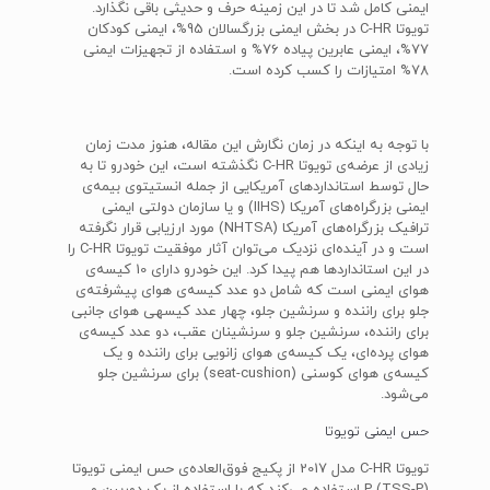
ایمنی کامل شد تا در این زمینه حرف و حدیثی باقی نگذارد.
تویوتا C-HR در بخش ایمنی بزرگسالان 95%، ایمنی کودکان
77%، ایمنی عابرین پیاده 76% و استفاده از تجهیزات ایمنی
78% امتیازات را کسب کرده است.
با توجه به اینکه در زمان نگارش این مقاله، هنوز مدت زمان
زیادی از عرضه‌ی تویوتا C-HR نگذشته است، این خودرو تا به
حال توسط استانداردهای آمریکایی از جمله انستیتوی بیمه‌ی
ایمنی بزرگراه‌های آمریکا (IIHS) و یا سازمان دولتی ایمنی
ترافیک بزرگراه‌های آمریکا (NHTSA) مورد ارزیابی قرار نگرفته
است و در آینده‌ای نزدیک می‌توان آثار موفقیت تویوتا C-HR را
در این استانداردها هم پیدا کرد. این خودرو دارای 10 کیسه‌ی
هوای ایمنی است که شامل دو عدد کیسه‌ی هوای پیشرفته‌ی
جلو برای راننده و سرنشین جلو، چهار عدد کیسه‎ی هوای جانبی
برای راننده، سرنشین جلو و سرنشینان عقب، دو عدد کیسه‌ی
هوای پرده‌ای، یک کیسه‌ی هوای زانویی برای راننده و یک
کیسه‌ی هوای کوسنی (seat-cushion) برای سرنشین جلو
می‌شود.
حس ایمنی تویوتا
تویوتا C-HR مدل 2017 از پکیج فوق‌العاده‌ی حس ایمنی تویوتا