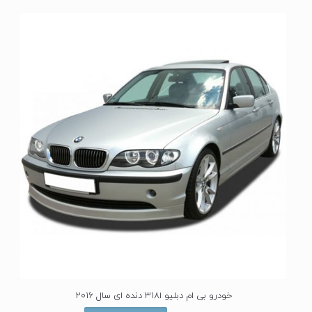
ی
ا
ز
0
ا
ز
5
خودرو بی ام دبلیو 318i دنده ای سال 2016