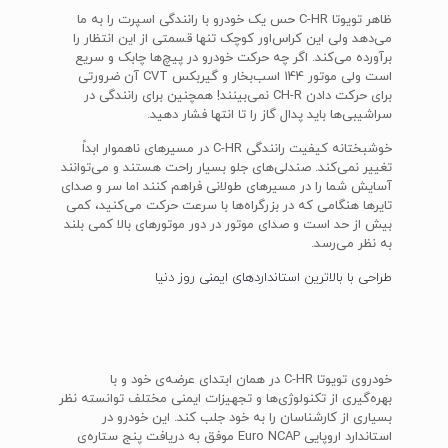
ظاهر تویوتا C-HR حس یک خودرو با رانندگی اسپرت را به ما
می‌دهد ولی این کراس‌اور کوچک تنها قسمتی از این انتظار را
برآورده می‌کند. اگر چه حرکت خودرو در پیچ‌ها چابک و سریع
است ولی موتور 144 اسب‌بخار و گیربکس CVT آن ضرورتی
برای حرکت دادن CH-R نمی‌بینند! همچنین برای رانندگی در
سراشیبی‌ها باید پدال گاز را تا انتها فشار دهید.
خوشبختانه کیفیت رانندگی C-HR در مسیرهای ناهموار ابداً
تغییر نمی‌کند. صندلی‌های جلو بسیار راحت هستند و می‌توانند
آسایش شما را در مسیرهای طولانی فراهم کنند اما سر و صدای
تایرها هنگامی که در بزرگراه‌ها با سرعت حرکت می‌کنید، کمی
بیش از حد است و صدای موتور در دور موتورهای بالا کمی بلند
به نظر می‌رسد.
طراحی با بالاترین استاندارد‌های ایمنی روز دنیا
خودروی تویوتا C-HR در همان ابتدای عرضه‌ی خود و با
بهره‌گیری از تکنولوژی‌ها و تجهیزات ایمنی مختلف توانسته نظر
بسیاری از کارشناسان را به خود جلب کند. این خودرو در
استاندارد اروپایی Euro NCAP موفق به دریافت پنج ستاره‌ی