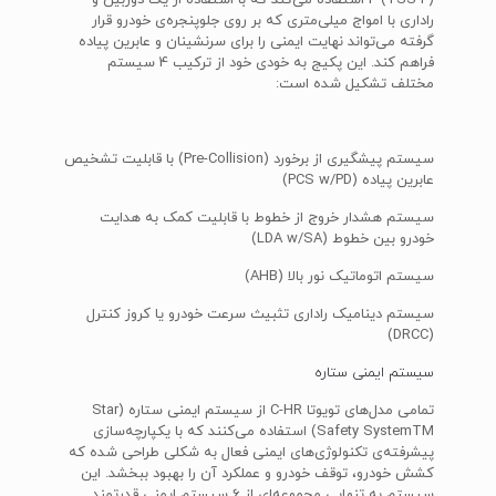
P (TSS-P) استفاده می‌کند که با استفاده از یک دوربین و
راداری با امواج میلی‌متری که بر روی جلوپنجره‌ی خودرو قرار
گرفته می‌تواند نهایت ایمنی را برای سرنشینان و عابرین پیاده
فراهم کند. این پکیج به خودی خود از ترکیب 4 سیستم
مختلف تشکیل شده است:
سیستم پیشگیری از برخورد (Pre-Collision) با قابلیت تشخیص
عابرین پیاده (PCS w/PD)
سیستم هشدار خروج از خطوط با قابلیت کمک به هدایت
خودرو بین خطوط (LDA w/SA)
سیستم اتوماتیک نور بالا (AHB)
سیستم دینامیک راداری تثبیث سرعت خودرو یا کروز کنترل
(DRCC)
سیستم ایمنی ستاره
تمامی مدل‌های تویوتا C-HR از سیستم ایمنی ستاره (Star
Safety SystemTM) استفاده می‌کنند که با یکپارچه‌سازی
پیشرفته‌ی تکنولوژی‌های ایمنی فعال به شکلی طراحی شده که
کشش خودرو، توقف خودرو و عملکرد آن را بهبود ببخشد. این
سیستم به تنهایی مجموعه‌ای از 6 سیستم ایمنی قدرتمند