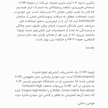
ترکیبی حدود 6.3 لیتر بنزین مصرف می‌کند. در تویوتا C-HR
نسخه‌ی هیبریدی، شاهد پیشرانه‌ای به حجم 1.8 لیتر هستیم
که قادر به تولید توانی معادل 120 اسب‌بخار است. این خودرو در
تست تصادفات موفق به دریافت پنج‌ستاره‌ی ایمنی از سازمان
EURONCAP شد که آن را در ایمن‌ترین سطح تصادفات قرار
می‌دهد. حس رانندگی اسپرت، فرمان برقی دقیق، حس چالاکی
و چسبندگی به جاده از خصوصیات این کراس‌اوور جدید تویوتا
به‌شمار می‌رود که از این نظر از همه‌ی رقبای خود مثل نیسان
قشقایی، هوندا HR-V و اشکودا یتی بهتر است.
مقدمه
تویوتا C-HR یک شاسی‌بلند کراس‌اور فوق فشرده
(Subcompact) است. این خودرو براساس مدل مفهومی C-HR
طراحی شده که نخستین بار در نمایشگاه خودروی پاریس 2014
به نمایش در آمد. C-HR می‌تواند مخفف Compact High
Rider، Cross Hatch Run-about و یا Coupe High-Rider باشد
که تمام آن‌ها کمابیش به ظاهر و کلاس این خودرو اشاره دارند.
طراحی داخلی