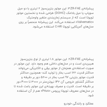
پیشرانه‌ی 3ZR-FAE: این موتور بنزین‌سوز 2 لیتری با دو میل
سوپاپ یا میل بادامک (DOHC) طراحی شده و نخستین موتور
تویوتا است که از سیستم زمان‌بندی متغیر ولومتیک
«Valvematic» استفاده می‌کند. این پیشرانه منحصراً بر روی
مدل‌های آمریکایی تویوتا C-HR استفاده می‌شود.
پیشرانه‌ی 2ZR-FXE: این موتور 1.8 لیتری از نوع بنزین‌سوز
هیبریدی است و در مدل‌های داخلی هم وجود دارد. این موتور در
صورت استفاده‌ی همزمان از موتور برقی و الکتریکی می‌تواند
حداکثر قدرت 122 اسب بخار را تولید کند؛ همچنین حداکثر
قدرت موتور بنزینی 97 اسب بخار در 5200 دور بر دقیقه و
حداکثر گشتاور خروجی آن 142 نیوتن‌متر در 3000 تا 4000 دور
بر دقیقه است. قدرت و مصرف بهینه‌ی این موتور باعث شده تا
در مدل‌های معروف تویوتا پریوس «Prius» هم از آن استفاده
شود.
عملکرد و رانندگی خودرو