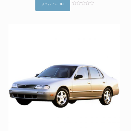
اطلاعات بیشتر
ا
م
ت
ی
ا
ز
0
ا
ز
5