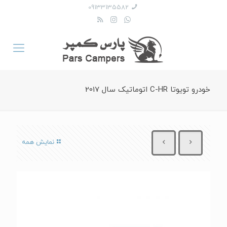
09133135582
خودرو تویوتا C-HR اتوماتیک سال 2017
نمایش همه