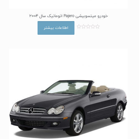
خودرو میتسوبیشی Pajero اتوماتیک سال 2004
اطلاعات بیشتر
ا
م
ت
ی
ا
ز
0
ا
ز
5