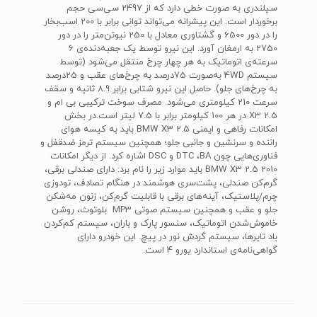
سیلندری به‌ صورت خطی دارد که از 2497 سی‌سی حجم
برخوردار است. این پیشرانه می‌تواند توانی برابر با 200 اسب‌بخار
را در دور 6500 و گشتاوری معادل با 250 نیوتن‌متر را در دور
2750 به ارمغان ‌آورد. این نیرو توسط یک جعبه‌دنده‌ی 6
سرعته‌ی اتوماتیک به هر چهار چرخ منتقل می‌شود (توسط
سیستم 4WD به‌صورت 75درصد به چرخ‌های عقب و 25درصد
به چرخ‌های جلو). حاصل این نیرو شتابی برابر 8.9 ثانیه و سقف
سرعت 210 کیلومتری می‌شود. مصرف سوخت ترکیبی بی ام و
X3 2.5 در هر 100 کیلومتر برابر با 7.5 لیتر است.در بخش
امکانات رفاهی و ایمنی BMW X3 2.5 باید به کیسه هوای
راننده و سرنشین و جانبی جلو؛ همچنین سیستم ترمز ضدقفل و
فناوری‌هایی چون DTC ،BA و DSC اشاره کرد. از دیگر امکانات
BMW X3 2.5 2010 باید موارد زیر را نام برد: دارای صندلی برقی،
گرم‌کن صندلی، پشت‌سری هوشمند در هنگام تصادف، تودوزی
چرم/پلاستیک، آینه‌های برقی با قابلیت گرم‌کن، زنون مه‌شکن
جلو و عقب و همچنین سیستم صوتی MP3 بلوتوث، روشن
خاموش‌شدن اتوماتیک، سنسور پارک و باران، سیستم کم‌کردن
باد تایرها، سیستم گردش نور در پیچ. این خودرو دارای
گواهی‌‎نامه‌ی استاندارد یورو 4 است.