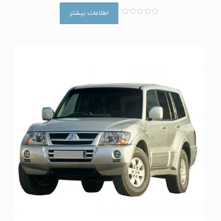
اطلاعات بیشتر
ا
م
ت
ی
ا
ز
0
ا
ز
5