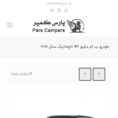
09133135582
خودرو ب ام دبلیو X3 اتوماتیک سال 2010
نمایش همه