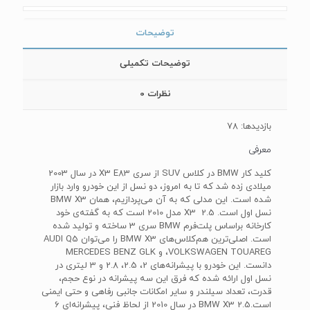
توضیحات
توضیحات تکمیلی
نظرات
0
بازدیدها: 78
معرفی
کلید کار BMW در کلاس SUV از سری X3 E83 در سال 2003
میلادی زده شد که تا به امروز، دو نسل از این خودرو وارد بازار
شده است. این مدلی که به آن می‌پردازیم، همان BMW X3
نسل اول است. X3 2.5 مدل 2010 است که به گفته‌ی خود
کارخانه براساس پلت‌فرم BMW سری 3 ساخته و تولید شده
است. اصلی‌ترین هم‌کلاس‌های BMW X3 را می‌توان AUDI Q5
،VOLKSWAGEN TOUAREGو MERCEDES BENZ GLK
دانست. این خودرو با پیشرانه‌های 2، 2.5، 2.8 و 3 لیتری در
نسل اول ارائه شده که فرق این سه پیشرانه در نوع حجم،
قدرت، تعداد سیلندر و سایر امکانات جانبی رفاهی و حتی ایمنی
است.BMW X3 2.5 در سال 2010 از لحاظ فنی، پیشرانه‌ای 6