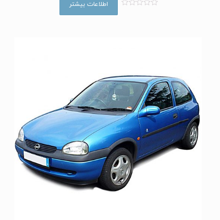
اطلاعات بیشتر
ا
م
ت
ی
ا
ز
0
ا
ز
5