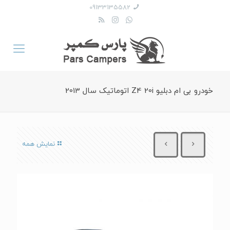
09133135582
خودرو بی ام دبلیو Z4 20i اتوماتیک سال 2013
نمایش همه