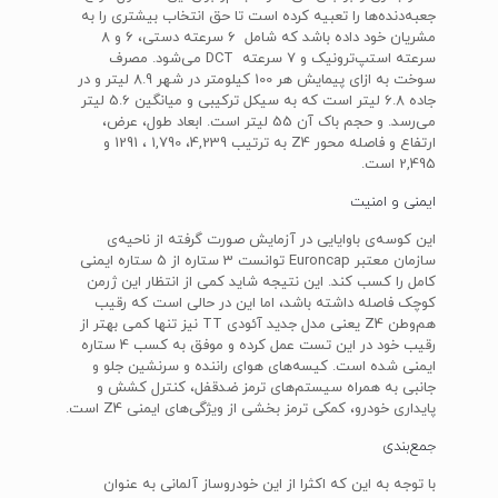
جعبه‌دنده‌ها را تعبیه کرده است تا حق انتخاب بیشتری را به
مشریان خود داده باشد که شامل 6 سرعته دستی، 6 و 8
سرعته استپ‌ترونیک و 7 سرعته DCT می‌شود. مصرف
سوخت به ازای پیمایش هر 100 کیلومتر در شهر 8.9 لیتر و در
جاده 6.8 لیتر است که به سیکل ترکیبی و میانگین 5.6 لیتر
می‌رسد. و حجم باک آن 55 لیتر است. ابعاد طول، عرض،
ارتفاع و فاصله محور Z4 به ترتیب 4,239، 1,790 ، 1291 و
2,495 است.
ایمنی و امنیت
این کوسه‌ی باوایایی در آزمایش صورت گرفته از ناحیه‌ی
سازمان معتبر Euroncap توانست 3 ستاره از 5 ستاره ایمنی
کامل را کسب کند. این نتیجه شاید کمی از انتظار این ژرمن
کوچک فاصله داشته باشد، اما این در حالی است که رقیب
هم‌وطن Z4 یعنی مدل جدید آئودی TT نیز تنها کمی بهتر از
رقیب خود در این تست عمل کرده و موفق به کسب 4 ستاره
ایمنی شده است. کیسه‌های هوای راننده و سرنشین جلو و
جانبی به همراه سیستم‌های ترمز ضدقفل، کنترل کشش و
پایداری خودرو، کمکی ترمز بخشی از ویژگی‌های ایمنی Z4 است.
جمع‌بندی
با توجه به این که اکثرا از این خودروساز آلمانی به عنوان