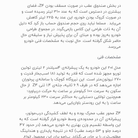
در بخش صندوق عقب در صورت مسقف بودن Z4، فضای
بیشتری در دسترس است که به عدد 310 لیتر رسیده است و
در صورت کروک بودن خودرو، این عدد به 225 لیتر کاهش
می‌یابد . مسلما نباید روی حجم صندوق حساب باز کرد که دلیل
آن به ذات طراحی این کلاس بازمی‌گردد. در مجموع طراحی
خودرو به‌روز بوده و مبنای آن برای پذیرش نیاز و سلیقه‌ی حال
حاضر شکل گرفته است. حال نوبت به مشخصات فنی خودرو
می‌رسد.
مشخصات فنی
مدل 20i این خودرو به یک پیشرانه‌ی 4سیلندر 2 لیتری توئین
‌توربو مجهز شده است که قادر به تولید 181 اسب‌بخار قدرت و
270 نیوتون‌متر است. این نیروگاه کوچک با سامانه‌ی پرخوران
اجازه می‌دهد که در ظرف 6.9 ثانیه، جثه‌ی 1.4 تنی Z4 از حال
سکون به سرعت 100 کیلومتر بر ساعت به حرکت دربیاورد؛
هم‌چنین توانایی دستیابی به حداکثر سرعت 230 کیلومتر بر
ساعت را به این رودستر باواریایی می‌دهد.
Z4 محور عقب محرک بوده و به لطف کشیدگی درب‌موتور،
پیشرانه‌ی آن در محدوده‌ی وسط خودرو قرار گرفته است که به
این واسطه تقسیم وزن بهتری به خودرو می‌دهد (در حدود 47
درصد جلو و 53 درصد عقب) که در نتیجه پایداری و هندلینگ
مطلوب‌تری را بر جای می‌گذارد. ب‌ام‌و برای این محصول انواع