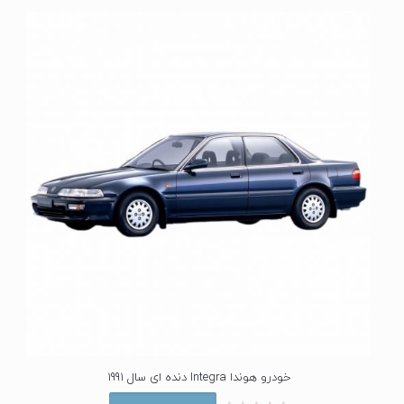
ی
ا
ز
0
ا
ز
5
خودرو هوندا Integra دنده ای سال 1991