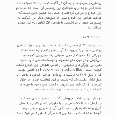
رونمایی و سرانجام تولید آن در آگوست سال 2016 متوقف شد.
نکته قابل توجه برای هوادارن این رودستر آن است که دو خانم
این خودرو را طراحی کرده‌اند و احتمالا به همین دلیل است که
ظرافت طراحی این خودرو بیش از مدل‌های دیگر این شرکت به
چشم می‌خورد. برای آشنایی با طراحی Z4 نگاهی به این خودرو
می‌اندازیم.
طراحی خارجی
نسل جدید Z4 از ظاهری به مراتب عضلانی‌تر و جسورتر از نسل
پیشین خود بهره می‌برد که آن را اسپرت‌تر جلوه داده است.
چهره‌ای که حکایت از خوی عصبانی یک باوارایایی کوچک و
بازیگوش و در عین حال معصوم و دوست‌داشتنی دارد. شاید
دلیل این ویژگی‌های تلفیقی، از هوش طراحان این خودرو نشات
گرفته است؛ Juliane Blasi و Nadya Arnout دو خانمی بودند
که از سال 2006 به ترتیب در پروژه‌ی طراحی خارجی و داخلی این
مدل نقش داشته‌اند که نتیجه‌ی این فعالیت چیزی جز خلق
تصویری از یک خودروی اسپرت و نسبتا جمع‌و جور با چهره‌ای
ظریف، دل‌نشین و فریبنده برای سازنده نبوده است.
در نمای روبرو، شاهد چهره‌ای آشنا از محصول ب‌ام‌و هستید،
چراغ‌های نسبتا‌ کشیده‌ی جلو با جلوپنجره‌های کلیوی یا همان
گریل بوده که به باور عام، الگوی آن از سیبیل هیتلر الهام
گرفته شده است و البته این ادعا هرگز به طور قطع ثابت نشد.