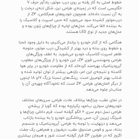
خطوط اصلی به کار رفته بر روی درب موتور، یادآور حرف V
انگلیسی است که در زمینه‌ی طراحی نیز، شکل تنه‌ی درخت را
به آن نسبت داده‌ا‌ند. هم‌چون خودروهای هم‌کلاس، Z4 از
درب‌موتور کشیده‌ سود می‌جوید که حس اسپرت و کلاسیک را
به بیننده القا می‌کند. مدل‌های اولیه از چراغ‌های زنون بوده و
مدل‌های جدید از نوع LED هستند.
هنگامی که از کنار خودرو را برانداز می‌کنیم، به دلیل وجود انحنا
و خطوط روی بدنه و دید بهتر از کشیدگی درب موتور، متوجه
ظاهر اسپرت-کلاسیک خودرو می‌شوید. به لطف ویژگی‌های
طراحی ومهندسی قوی Z4، این خودرو را از ویژگی‌های مطلوب
آیرودینامیک بهره‌مند کرده‌اند که از مقاومت خودرو در برابر هوا
کاسته و نتیجه‌ی این امر، بازدهی بیشتر از توان تولید شده و
شتاب بهتر اتومبیل است. رینگ‌های نسبتا بزرگ 17و 18 اینچی
از دیگر المان‌های طراحی Z4 است که ناخودآگاه چهره‌ی آن را
جذاب‌تر جلوه می‌دهد.
در نمای عقب، چراغ‌ها برخلاف عادت طراحی سری‌های مختلف
خودروهای سواری ب‌ام‌و، یکپارچه بوده که گویا از ریشه‌ی
طراحی نسل دوم سری 6 الگو گرفته است. فرم داخلی چراغ‌ها و
شبرنگ‌ زیرین آن، حس پرخاشگری خودرو را به بیننده بازتاب
می‌دهد و درنهایت، با توجه به طراحی آیرودینامیک و منسجم
بدنه، سپر و قوس صندوق عقب، دیفیوزر و همراهی یک جفت
اگزوز که در طرفین Z4 قرار گرفته است، شور و هیجان بیشتری