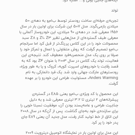
آینه‌های جانبی برقی و… اشاره کرد.
تولد
تجربه‌ی حرفه‌ای ساخت رودستر توسط ب‌ام‌و به دهه‌ی 50
میلادی بازمی‌گردد. مدل 507 این شرکت برای اولین بار در سال
1956 معرفی شد. در دهه‌ی 90 میلادی، این خودروساز آلمانی با
معرفی طیف گسترده‌ای از مدل‌هایی نظیر Z1، Z3 و Z8 سبد
محصولات خود را در این کلاس پررنگ‌تر از قبل کرد اما سرانجام
ب‌ام‌و تصمیم گرفت که روش متفاوتی را اعمال و تمرکز خود را
صرفا بر روی یک مدل منحصربه‌فرد معطوف کند. نتیجه‌ی این
فعالیت، تولد یک کلاس در سال 2003 با عنوان Z4 بود که به
قصد رقابت با خودروهای اسپرت کوپه، کروک و یا به طور ویژه،
رودسترهای مارکت جهانی وارد شد. یک فرد دانمارکی به نام
Anders Warming، مسئولیت طراحی این خودرو را بر عهده
گرفت.
این محصول با کد ویژه‌ی ب‌ام‌و یعنی E85 در گستره‌ی
پیشرانه‌های 2 لیتری تا 3.2 لیتری معرفی شد و به دلیل
جذابیت طراحی و عامه‌پسند بودن آن، موفقیت نسبتا خوبی را
برای سازنده‌ی خود به‌جای گذاشت. پس از آن‌که در سال 2008
این اتاق از خط تولید کنار رفت، مدل جدید آن یعنی E89 جای
پدر خود را پر کرد.
این مدل برای اولین بار در نمایشگاه اتومبیل دیترویت 2009