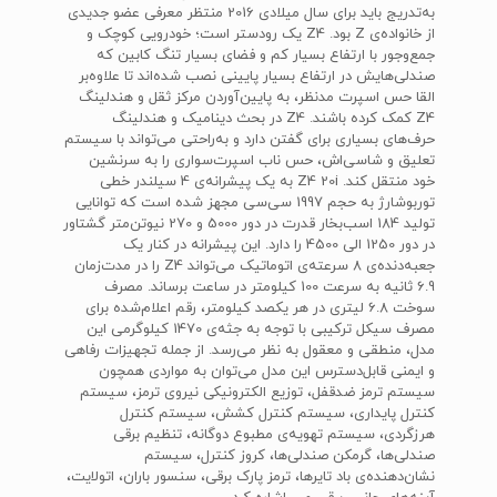
به‌تدریج باید برای سال میلادی 2016 منتظر معرفی عضو جدیدی
از خانواده‌ی Z بود. Z4 یک رودستر است؛ خودرویی کوچک و
جمع‌وجور با ارتفاع بسیار کم و فضای بسیار تنگ کابین که
صندلی‌هایش در ارتفاع بسیار پایینی نصب شده‌اند تا علاوه‌بر
القا حس اسپرت مدنظر، به پایین‌آوردن مرکز ثقل و هندلینگ
Z4 کمک کرده باشند. Z4 در بحث دینامیک و هندلینگ
حرف‌های بسیاری برای گفتن دارد و به‌راحتی می‌تواند با سیستم
تعلیق و شاسی‌اش، حس ناب اسپرت‌سواری را به سرنشین
خود منتقل کند. Z4 20i به یک پیشرانه‌ی 4 سیلندر خطی
توربوشارژ به حجم 1997 سی‌سی مجهز شده است که توانایی
تولید 184 اسب‌بخار قدرت در دور 5000 و 270 نیوتن‌متر گشتاور
در دور 1250 الی 4500 را دارد. این پیشرانه در کنار یک
جعبه‌دنده‌ی 8 سرعته‌ی اتوماتیک می‌تواند Z4 را در مدت‌زمان
6.9 ثانیه به سرعت 100 کیلومتر در ساعت برساند. مصرف
سوخت 6.8 لیتری در هر یکصد کیلومتر، رقم اعلام‌شده برای
مصرف سیکل ترکیبی با توجه به جثه‌ی 1470 کیلوگرمی این
مدل، منطقی و معقول به نظر می‌رسد. از جمله تجهیزات رفاهی
و ایمنی قابل‌دسترس این مدل می‌توان به مواردی همچون
سیستم ترمز ضدقفل، توزیع الکترونیکی نیروی ترمز، سیستم
کنترل پایداری، سیستم کنترل کشش، سیستم کنترل
هرزگردی، سیستم تهویه‌ی مطبوع دوگانه، تنظیم برقی
صندلی‌ها، گرمکن صندلی‌ها، کروز کنترل، سیستم
نشان‌دهنده‌ی باد تایرها، ترمز پارک برقی، سنسور باران، اتولایت،