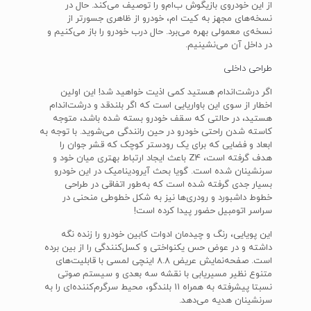
از این خودروی بازیگوش ب‌ام‌و را توصیف می‌کند. حال در
نسخه‌های مجهز به کیت ام، خودرو از ظاهری جسورتر از
نسخه‌ی معمولی بهره می‌برد. حال درب خودرو را باز می‌کنیم و
در داخل آن می‌نشینیم.
طراحی داخلی
اگر درشت‌اندام هستید کمی اذیت خواهید شد! این اولین
اخطار از سوی این باواریایی است که اگر بلند‌قد و درشت‌اندام
هستید، در حالتی که سقف خودرو بسته شده باشد، متوجه
کاسته شدن راحتی خودرو در حین رانندگی می‌شوید. با توجه به
ابعاد و فضایی که برای یک رودستر کوچک که قشر جوان را
هدف گرفته است، Z4 باعث ایجاد ارتباط بهتری میان خود و
سرنشینان شده است. گویا بحث آیرودینامیک در این خودرو
بسیار جدی گرفته شده است که به‌طور اتفاقی در طراحی
خطوط داشبورد و رودری‌ها نیز به شکل خطوطی منحنی در
سراسر اتومبیل حضور پیدا کرده است!
این پویایی، رنگ و چیدمان ادوات کابین خودرو را زنده نگه
داشته و در عوض حس یکنواختی و کسل‌کنندگی را از بین برده
است. صفحه‌نمایش عریض 8.8 اینچی لمسی با قابلیت‌‌های
متنوع نظیر مسیریابی با نقشه سه بعدی و سیستم‌ صوتی
نسبتا پیشرفته به همراه 11 بلندگو، محیط سرگرم‌کننده‌ای را به
سرنشینان هدیه می‌دهد.