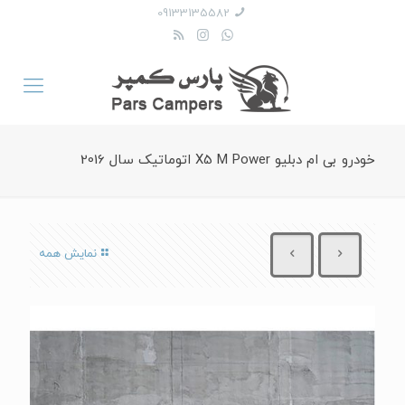
09133135582
خودرو بی ام دبلیو X5 M Power اتوماتیک سال 2016
نمایش همه