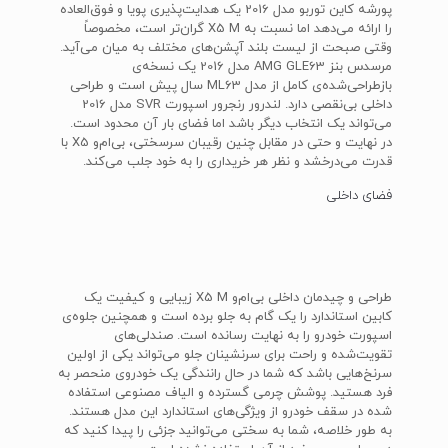
پورشه کاین توربو مدل 2016 یک هدایت‌پذیری پویا و فوق‌العاده
را ارائه می‌دهد اما نسبت به X5 M گران‌تر است، مخصوصاً
وقتی صبحت از لیست بلند آپشن‌های مختلف به میان می‌آید.
مرسدس بنز AMG GLE63 مدل 2016 یک نسخه‌ی
بازطراحی‌شده‌ی کامل از مدل ML63 سال پیش است و طراحی
داخلی بی‌نقصی دارد. لندرور رنجرور اسپورت SVR مدل 2016
می‌تواند یک انتخاب دیگر باشد اما فضای بار آن محدود است.
در نهایت و حتی در مقابل چنین رقیبان سرسختی، بی‌ام‌و X5 با
قدرت می‌درخشد و نظر هر خریداری را به خود جلب می‌کند.
فضای داخلی
طراحی و چیدمان داخلی بی‌ام‌و X5 M زیبایی و کیفیت یک
کابین استاندارد را یک گام به جلو برده است و همچنین جلوه‌ی
اسپورت خودرو را به نهایت رسانده است. صندلی‌های
تقویت‌شده و راحت برای سرنشینان جلو می‌تواند یکی از اولین
سرنخ‌هایی باشد که شما در حال رانندگی یک خودروی منحصر به
فرد هستید. پوشش چرمی گسترده و الیاف مصنوعی استفاده
شده در سقف خودرو از ویژگی‌های استاندارد این مدل هستند.
به طور خلاصه، شما به سختی می‌توانید جزئی را پیدا کنید که