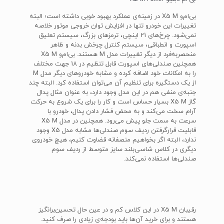
بی‌ام‌و X5 M در زمینه‌ی عملکرد بهبود خوبی داشته است؛ البته
تغییرات این خودرو تنها در افزایش توان خروجی موتور خلاصه
نمی‌شود. چرخ‌های 21 اینچی، ترمزهای بزرگ، سیستم تعلیق
اسپورت و انطباقی، سیستم کنترل چرخش بدنه و ظاهر
منحصربه‌فرد از دیگر تغییرات مدل M هستند. بی‌ام‌و X5 M
همچنین صندلی‌های اسپورت قابل تنظیم در 18 جهت مختلف
را به امکانات خود اضافه کرده و مشابه خودروهای دیگر مدل M
از یک دستگیره برای تنظیم آن می‌توان استفاده کرد. البته چند
جنبه‌ی منفی هم در این مدل وجود دارد، به عنوان مثال پدال
گاز X5 M بسیار حساس است و کار را برای یک شروع به حرکت
آرام سخت می‌کند و به محض فشار دادن پدال، خودرو با
سرعت به سمت جلو پیش می‌رود. همچنین در مدل X5 M
قابلیت قرارگرفتن ردیف سوم صندلی‌ها مشابه مدل X5 وجود
ندارد، البته اگر بخواهیم منصفانه قضاوت کنیم، هیچ خودروی
دیگری در کلاس شاسی‌بلند سایز متوسط از ردیف سوم
صندلی‌ها استفاده نمی‌کند.
رقیبان X5 M در این کلاس کم و در عین حال تحسین‌برانگیز
هستند و برای خرید آن‌ها باید بودجه‌ی زیادی را صرف کنید.