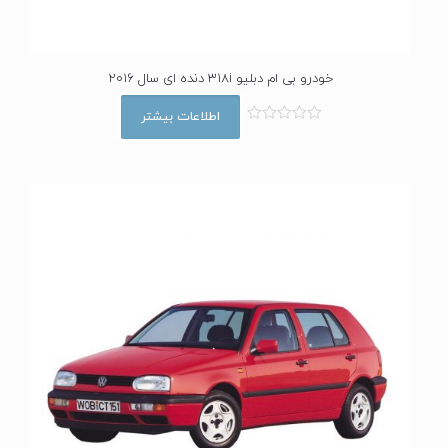
خودرو بی ام دبلیو 318i دنده ای سال 2016
اطلاعات بیشتر
ا
م
ت
ی
ا
ز
0
ا
ز
5