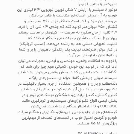
اسپرت‌تر با باطنی قوی‌تر!
موتور 8 سیلندر با آرایش V شکل تویین توربویی 4.4 لیتری این
خودرو به آن قدرتی افسانه‌ای متناسب با ظاهر بی‌باکش
می‌دهد. این خودرو قادر است حداکثر توان 560 اسب‌بخار و
گشتاور 750 نیوتن‌متر تولید کند که جثه‌ی 2.4 تنی آن را ظرف
4.7 ثانیه از حال سکون به سرعت 100 کیلومتر بر ساعت برساند.
چهار چرخ محرک و داشتن جعبه‌دنده‌ی خودکار 8 دنده که
قابلیت تعویض دستی هم به راننده می‌دهد، (استپ ترونیک)
در کنار موتور قدرتمند، نهایت یک رانندگی باهیجان را برای شما
و خانواده‌تان به ارمغان می‌آورد.
با توجه به امکانات رفاهی، مهندسی و ایمنی، به‌جرئت می‌توان
ادعا کرد که در تولید این خودرو، کمپانی هیچ‌چیز برای شما کم
نگذاشته است؛ به‌طوری که در بخش رفاهی می‌توان به داشتن
سیستم صوتی و پخش کاملا حرفه‌ای، سنسورهای پارک،
دنده‌عقب و باران و همچنین استفاده از چرم بسیار باکیفیت در
داشبورد، فرمان و کنسول آن اشاره کرد. در بخش فنی، داشتن
کنترل کشش، کنترل پایداری، خشک‌کن دیسک‌های ترمز و در
بخش ایمنی انواع تکنولوژی‌های سیستم‌های ترمزگیری مانند
CBC ،DSC و DTS، اخطار هنگام ترمز شدید، فعال‌شدن
کیسه‌های هوای جلو و جانبی و پرده‌ای، مکان‌یابی هنگام سرقت
خودرو و گرفتن امتیاز خوب در تست‌های تصادف از مهم‌ترین
ویژگی‌های X5 M هستند.
بی ام دبلیو X5 M Power