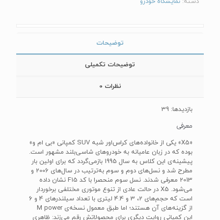
دسته:
نمایشگاه خودرو
توضیحات
توضیحات تکمیلی
نظرات
0
بازدیدها: 39
معرفی
«X5» یکی از خانواده‌های کراس‌اور شبه SUV کمپانی «بی ام و»
بوده که در زبان عامیانه به خودروهای شاسی‌بلند مشهور است.
پیشینه‌ی این کلاس به سال 1995 بازمی‌گردد که برای اولین بار
مطرح شد و نسل‌های دوم و سوم به‌ترتیب در سال‌های 2006 و
2013 معرفی شدند. نسل سوم منحصرا با کد F15 نشان داده
می‌شود. X5 در حالت عادی از تنوع موتوری مختلفی برخوردار
است که حجم‌های 2، 3 و 4.4 لیتری با تعداد سیلندرهای 4 و 6
از گزینه‌های آن هستند؛ اما طبق معمول نسخه‌ی M power
این کمپانی روایت دیگری برای محصولاتش رقم می‌زند: ظاهری