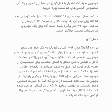
خودروی سرقت‌شده، باز یا قفل‌کردن درب‌ها از راه دور و یک اَپ
مخصوص گوشی‌های هوشمند بهره می‌برد.
در تست‌های موسسه‌ی Edmunds آمریکا، طول خط ترمز بی‌ام‌و
X5 M برای رسیدن به توقف کامل از سرعت 96 کیلومتر بر
ساعت، تنها 32 متر برآورد شده است که برای یک خودروی
شاسی‌بلند تحسین‌برانگیز است.
جمع‌بندی
بی‌ام‌و X5 M مدل 2016 شتابی نزدیک به یک خودروی سوپر
اسپورت دارد و در عین حال برای رانندگی‌های شهری و روزانه هم
خودوریی مناسب است. عملکرد حیرت‌آور، تجهیزات و امکانات
کامل و طراحی داخلی مجلل با فضای مناسب برای سرنشینان از
جمله نقاط قوت این مدل به شمار می‌آید. در نقطه‌ی مقابل،
تغییرات اندک نسبت به مدل‌های گذشته نقطه‌ی ضعف این
خودرو است. در این مدل، USB بهبودیافته و پکیج بلوتوث از
تجهیزات استاندارد هستند در حالی که قبلاً به صورت انتخابی
وجود داشتند. در نهایت بی‌ام‌و X5 M برای کسانی طراحی شده
است که انتظار دارند مقداری از تمام ویژگی‌ها را در شاسی‌بلند
لوکس خود داشته باشند.