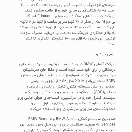
سرعته‌ی اتوماتیک با قابلیت کنترل پرتاب (Launch Control)
است که به شتاب‌گیری سریع خودرو از حالت سکون کمک
می‌کند. در تست‌های عملکرد موسسه‌ی Edmunds آمریکا،
بی‌ام‌و X5 M از صفر تا 96 کیلومتر بر ساعت را تنها در 4 ثانیه
طی کرد، یعنی یک دهم ثانیه سریع‌تر از پورشه کاین توربو که
به واقع عملکردی خیره‌کننده به حساب می‌آید. مصرف سوخت
ترکیبی این خودرو به ازای هر 100 کیلومتر رانندگی، 18 لیتر
است.
ایمنی خودرو
شرکت آلمانی BMW در بحث ایمنی خودروهای خود، پیشینه‌ی
درخشانی را برای خود ثبت کرده است و حفظ جان سرنشینان
خودروهای این شرکت، همواره از اولین اولویت‌های مهندسان
BMW است. بی‌ام‌و X5 M مدل 2016 از تجهیزات ایمنی
استانداردی مثل سیستم کنترل کشش و پایداری، ترمزهای
ضدقفل(ABS) با عملکرد بسیار خوب و خشک‌کن اتوماتیک،
سیستم کنترل خودرو در سراشیبی، کیسه‌های هوای جانبی برای
سرنشینان جلو، کیسه‌های هوای پرده‌ای با طول کامل و
محدودکننده‌ی سر برای سرنشینان جلو استفاده می‌کند.
همچنین سیستم کمکی BMW Assist و BMW Remote
Services به صورت استاندارد بر روی این مدل وجود دارند. این
سیستم‌ها از امکاناتی نظیر هشدار اتوماتیک برخورد، بازیابی