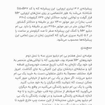
پیشرانه‌ی 3.2 لیتری اروپایی: این پیشرانه که با کد S50B32
شناخته می‌شد به طور اختصاصی بر روی مدل‌های اروپایی M3
قرار گرفت و توانایی تولید حداکثر توان 236 کیلووات (320
اسب بخار) در دور موتور 7400 دور بر دقیقه و حداکثر گشتاور
350 نیوتن متر در دور موتور 3250 دور بر دقیقه را دارد. بی ام
دبلیو M3 با کمک این پیشرانه صفر تا صد کیلومتر بر ساعت را
در 5.2 ثانیه سپری می‌کرد که کمترین زمان در بین تمامی این
پیشرانه‌ها محسوب می‌شود.
جمع‌بندی
عرضه‌ی نسل هفتم بی ام دبلیو سری سه با نسل دوم
خودروهای M3 همراه بود، خودرویی که با توانایی‌های منحصر به
فرد خود برگ تازه‌ای به کتاب تاریخ صنعت خودروسازی اضافه
کرد و سابقه‌ای درخشان برای این کمپانی به جای گذاشت. امروز
افراد مختلف معمولاً به دلایل متفاوتی دست به خرید یک بی ام
دبلیو می‌زنند. اگر سوار بر یک بی ام دبلیو از خیابانی عبور کنید
ممکن نیست که نتوانید نگاه دیگران را به خود جذب کنید.
وقتی با یک بی ام دبلیو رانندگی می‌کنید در واقع به دیگران
می‌گویید که صرفنظر از سنتان چه قلب جوانی دارید و تا چه
اندازه شیفته‌ی رانندگی هستید و در نهایت رانندگی با یک بی
ام دبلیو یعنی خیلی محترمانه از لاین سمت چپ خارج شوید تا
من بتوانم سبقت بگیریم، خیلی ممنون!