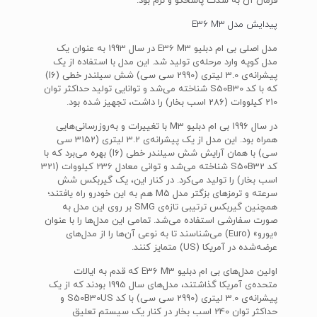
فرمان آن به شدت پاسخگو و نرم بود.
پیدایش مدل E36 M3
مدل اصلی بی ام دبلیو E36 M3 در سال 1993 به عنوان یک
مدل کوپه وارد مرحله‌ی تولید شد. این مدل با استفاده از یک
پیشرانه‌ی 3.0 لیتری (2990 سی سی) شش سیلندر خطی (I6)
که با کد S50B30 شناخته می‌شد و توانایی تولید حداکثر توان
210 کیلووات (286 اسب بخار) را داشت، تجهیز شده بود.
در سال 1996 بی ام دبلیو M3 با تغییرات و به‌روزرسانی‌هایی
همراه بود. این مدل از یک پیشرانه‌ی 3.2 لیتری (3152 سی
سی) با همان آرایش شش سیلندر خطی (I6) بهره می‌برد که با
کد S50B32 شناخته می‌شد و توانی معادل 236 کیلووات (321
اسب بخار) را تولید می‌کرد. در کنار این، یک گیربکس شش
سرعته و ترمزهای بزگتر مدل M5 هم به این خودرو راه یافتند؛
همچنین گیربکس ترتیبی تازه‌ی SMG بر روی این مدل به
صورت سفارشی استفاده می‌شد. تمامی این مدل‌ها را با عنوان
«یورو» (Euro) می‌شناسند تا به نوعی آن‌ها را از مدل‌های
عرضه‌شده در آمریکا (US) متمایز کنند.
اولین مدل‌های بی ام دبلیو E36 M3 که قدم به ایالات
متحده‌ی آمریکا گذاشتند، مدل‌های سال 1995 بودند که از یک
پیشرانه‌ی 3.0 لیتری (2990 سی سی) با کد S50B30US و
حداکثر توان 240 اسب بخار در کنار یک سیستم تعلیق