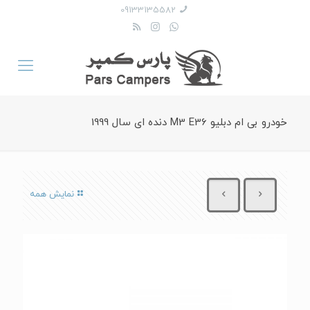
09133135582
خودرو بی ام دبلیو M3 E36 دنده ای سال 1999
نمایش همه