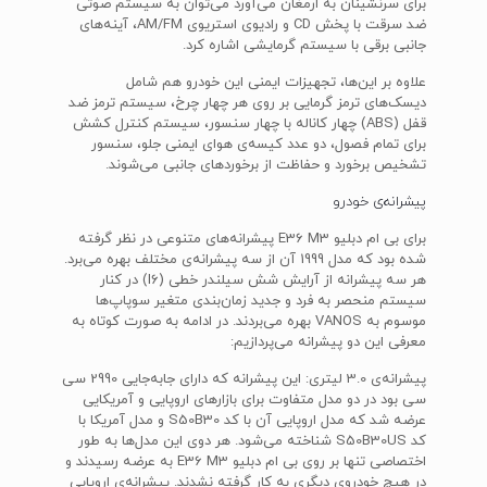
برای سرنشینان به ارمغان می‌آورد می‌توان به سیستم صوتی
ضد سرقت با پخش CD و رادیوی استریوی AM/FM، آینه‌های
جانبی برقی با سیستم گرمایشی اشاره کرد.
علاوه بر این‌ها، تجهیزات ایمنی این خودرو هم شامل
دیسک‌های ترمز گرمایی بر روی هر چهار چرخ، سیستم ترمز ضد
قفل (ABS) چهار کاناله با چهار سنسور، سیستم کنترل کشش
برای تمام فصول، دو عدد کیسه‌ی هوای ایمنی جلو، سنسور
تشخیص برخورد و حفاظت از برخوردهای جانبی می‌شوند.
پیشرانه‌ی خودرو
برای بی ام دبلیو E36 M3 پیشرانه‌های متنوعی در نظر گرفته
شده بود که مدل 1999 آن از سه پیشرانه‌ی مختلف بهره می‌برد.
هر سه پیشرانه از آرایش شش سیلندر خطی (I6) در کنار
سیستم منحصر به فرد و جدید زمان‌بندی متغیر سوپاپ‌ها
موسوم به VANOS بهره می‌بردند. در ادامه به صورت کوتاه به
معرفی این دو پیشرانه می‌پردازیم:
پیشرانه‌ی 3.0 لیتری: این پیشرانه که دارای جابه‌جایی 2990 سی
سی بود در دو مدل متفاوت برای بازارهای اروپایی و آمریکایی
عرضه شد که مدل اروپایی آن با کد S50B30 و مدل آمریکا با
کد S50B30US شناخته می‌شود. هر دوی این مدل‌ها به طور
اختصاصی تنها بر روی بی ام دبلیو E36 M3 به عرضه رسیدند و
در هیچ خودروی دیگری به کار گرفته نشدند. پیشرانه‌ی اروپایی