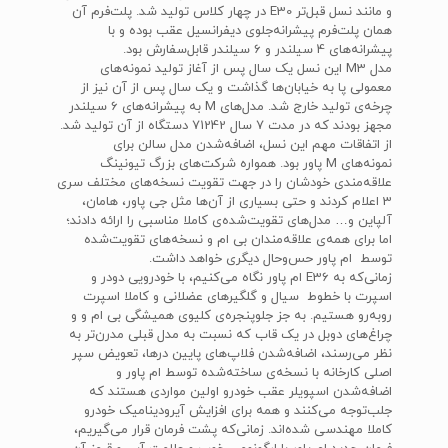
و مانند نسل قبل‌تر E30 در چهار کلاس تولید شد. پلت‌فرم آن
همان پلت‌فرم پیشرانه‌‌جلوی دیفرانسیل عقب بوده و با
پیشرانه‌های 4 سیلندر و 6 سیلندر قابل‌سفارش بود.
مدل M3 این نسل یک سال پس از آغاز تولید نمونه‌های
معمولی پا به خیابان‌ها گذاشت و یک سال پس از آن نیز از
چرخه‌ی تولید خارج شد. مدل‌های M به پیشرانه‌های 6 سیلندر
مجهز بودند که در مدت‌ 7 سال 71242 دستگاه از آن تولید شد.
از اتفاقات مهم این نسل، اضافه‌شدن مدل سالن برای
نمونه‌های M پاور بود. همواره شرکت‌های بزرگ تیونینگ
علاقه‌مندی خودشان را در جهت تقویت نسخه‌های مختلف سری
3 اعلام کردند و حتی بسیاری از آن‌ها مثل جی پاور، هامان،
آلپاین و… مدل‌های تقویت‌شده‌ی کاملا مناسبی را ارائه دادند؛
اما برای همه‌ی علاقه‌مندان بی ام و نسخه‌های تقویت‌شده
توسط ام پاور حس‌وحال دیگری خواهد داشت.
زمانی‌که به E36 ام پاور نگاه می‌کنیم، با خودرویی دودر و
اسپرت با خطوط سیال و گلگیرهای عضلانی و کاملا اسپرت
روبه‌رو هستیم. به جز جلوپنجره‌ی کلیوی همیشگی بی ام و و
چراغ‌های دوبل در یک قاب که نسبت به مدل قبلی مدرن‌تر به
نظر می‌رسند، اضافه‌شدن فلاپ‌های پایین در‌ها، تعویض سپر
اصلی کارخانه با نسخه‌ی ساخته‌شده توسط ام پاور و
اضافه‌شدن اسپویلر عقب خودرو اولین مواردی هستند که
جلب‌توجه می‌کنند و همه برای افزایش آیرودینامیک خودرو
کاملا مهندسی شده‌اند. زمانی‌که پشت فرمان قرار می‌گیریم،