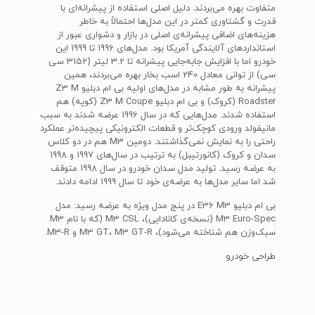
متفاوت بهره می‌بردند. دلیل اصلی استفاده از پیشرانه‌ای با
قدرت و گشتاوری کمتر در این مدل‌ها احتمالاً به خاطر
هزینه‌های اضافی پیشرانه‌ی اصلی در بازار و دشواری عبور از
استانداردهای آلایندگی آمریکا بود. مدل‌های 1996 تا 1999 این
خودرو اما با افزایش جابه‌جایی پیشرانه تا 3.2 لیتر (3152 سی
سی) از توانی معادل 240 اسب بخار بهره می‌بردند، همین
پیشرانه به طور مشابه در مدل‌های اولیه بی ام دبلیو Z3 M
Roadster (کروک) و بی ام دبلیو Z3 M Coupe (کوپه) هم
استفاده شدند. مدل‌هایی که در سال 1996 عرضه شدند به سبب
مانیفولد ورودی کوچک‌تر و قطعات الکترونیکی پیچیده‌تر عملکرد
راحتی را به نمایش نمی‌گذاشتند. دومین M3 هم در دو کلاس
سدان و کروک (کانورتیبل) به ترتیب در سال‌های 1997 و 1998
به عرضه رسید. تولید مدل سدان خودرو در سال 1998 متوقف
شد اما سایر مدل‌ها به عرضه‌ی خود تا سال 1999 ادامه دادند.
بی ام دبلیو E36 M3 در پنج مدل ویژه به عرضه رسید: مدل
M3 Euro-Spec (نسخه‌ی کانادایی)، M3 CSL (که با نام M3
سبک‌وزن هم شناخته می‌شود)، M3 GT، M3 GT-R و M3-R.
طراحی خودرو