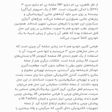
از نظر ظاهری، بی ام دبلیو M3 مشابه بی ام دبلیو سری 3
(E36) با اندکی تغییرات است. M3 از یک اسپویلر (برآگیر)
برجسته بر روی سپر جلو، آینه‌های جانبی آیرودینامیکی و
پنل‌های جانبی عمیق‌تری استفاده می‌کند. چرخ‌های آلیاژی
سبک‌وزن این خودرو با تایرهای سرعتی تجهیز شده‌اند. همچنین
اسپویلر عقب خودرو هم به صورت سفارشی بر روی این مدل
قابل استفاده بوده که ظاهر آن را بیش از پیش شبیه به یک
خودروی کاملاً اسپرت می‌کند.
طراحی کابین خودرو هم تا حد زیادی مشابه آن چیزی است که
در سایر مدل‌های سری 3 می‌بینیم و تنها حس اسپرت آن با
استفاده از یک اهرم دنده‌ی M، صفحه کیلومتر M و صندلی‌های
اسپرت M بیشتر شده است. امکانات دیگری هم از جمله
شیشه‌های جلوی برقی با عملکرد بدون کلید، موقعیت‌گیری
خودکار شیشه‌ها برای آب‌بندی، سیستم تهویه‌ی مطبوع و
بخاری با قابلیت کنترل الکترونیکی مجزای دما برای سمت راست
و چپ و تهویه‌ی میکروفیلتری به صورت استاندارد در این مدل
وجود داشتند. از جمله امکانات سفارشی این مدل هم می‌توان
به سیستم قفل مرکزی، کروز کنترل، برف‌پاک‌کن‌های حساس به
سرعت، صندلی‌های چرمی با طراحی مخصوص M، پوشش چرمی
اهرم دنده، پوشش چرمی ترمز دستی و فرمان M-Technic با
پوشش چرمی و قابلیت تنظیم ارتفاع اشاره کرد. از جمله
تجهیزات الکترونیکی داخل کابین که سرگرمی و رفاه بیشتری را