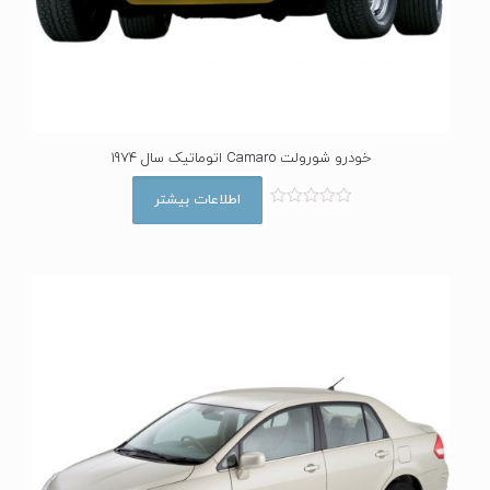
خودرو شورولت Camaro اتوماتیک سال 1974
اطلاعات بیشتر
ا
م
ت
ی
ا
ز
0
ا
ز
5