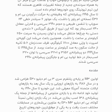
فرمان جدید ام پاور با ارگونومی خوب و علامت آبی و قرمز آن
به همراه سردنده‌ی جدید از جمله تغییرات ظاهری هستند که
این تیم تیونینگ روی خودرو‌ها انجام داده است.
تا سال 1995 پیشرانه‌ای که وظیفه‌ی به حرکت درآوردن بی ام و
E36 نسخه‌ی ام پاور را داشت، یک موتور 6 سیلندر خطی 24
سوپاپ با تنفس طبیعی و حجم 2990 سی‌سی و قدرتی معادل
240 اسب‌بخار بود که این نیرو از طریق گیربکس 6 دنده‌ی
دستی به چرخ‌ها منتقل می‌شد و توان رسیدن به سرعت 250
کیلومتر بر ساعت را داشت. همچنین باعث می‌شد این کوپه‌ی
اسپرت با وزنی معادل 1700 کیلوگرم، ظرف مدت‌زمان 5.6 ثانیه
از حالت سکون به صد کیلومتر بر ساعت برسد. از سال1995 تا
سال1999 دو پیشرانه‌ی 3152 و 3201 سی‌سی با توان 320
اسب‌بخار در خط تولید بی ام و جایگزین پیشرانه‌ی 2990
سی‌سی شدند.
مقدمه
اولین M3 بر پایه‌ی پلتفرم سری 3 بی ام دبلیو E30 طراحی شد
و در سال 1986 به بازارهای اروپایی و یک سال بعد به بازارهای
ایالات متحده آمریکا معرفی شد. این خودرو تا سال 1990 به
تولید خود ادامه داد و با بازه‌ی متنوعی از پیشرانه‌ها از جمله یک
پیشرانه‌ی 138 اسب بخاری می‌شد. در یک بازه‌ی زمانی نسبتاً
کوتاه، بی ام دبلیو E30 M3 به عناوین بی‌شماری در مسابقات
مختلف دست یافت و به یکی از موفق‌ترین خودروهای تاریخ