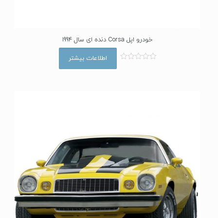
خودرو اپل Corsa دنده ای سال 1994
اطلاعات بیشتر
ا
م
ت
ی
ا
ز
0
ا
ز
5