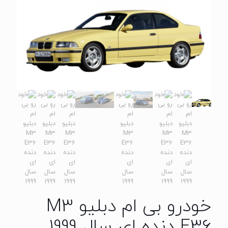
خودرو بی ام دبلیو M3
E36 دنده ای سال 1999