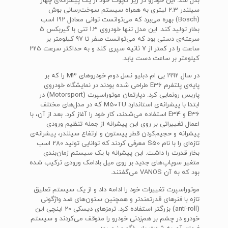
بدل شد. این خودرو در زیر کاپوت خود از یک پیشرانه‌ی چهار
سیلندر 2.3 لیتری به همراه سیستم سوخت‌رسانی بوش
(Bosch) بهره می‌برد که می‌توانست توانی معادل 192 اسب
بخار تولید کند. این مدل تنها خودروی 1.3 تنی با گیربکس 5
سرعته‌ی دستی بود که می‌توانست صفر تا 97 کیلومتر بر
ساعت را در کمتر از 7 ثانیه سپری کند و به حداکثر سرعت 225
کیلومتر بر ساعت دست یابد.
در سال 1992 بی ام دبلیو نسل دوم خودروهای M3 را که بر
پایه‌ی پلتفرم E36 طراحی شده بودند در نمایشگاه خودروی
پاریس رونمایی کرد. دپارتمان موتوراسپرت (Motorsport) در
ابتدا با پیشرانه‌ی استاندارد M50TU که در مدل‌های مختلف
E36 و E34 استفاده می‌شدند، کار خود را آغاز کرد. بعد از آن، با
اعمال تغییراتی بر روی این پیشرانه از جمله تنظیم ورودی
پیشرانه و حجیم‌کردن قطر پیستون و ارتفاع سیلندر، پیشرانه‌ی
تازه‌ای را با نام S50 معرفی کردند که توانایی تولید 280 اسب
بخار قدرت را داشت. این پیشرانه با یک سیستم زمان‌بندی
متغیر سوپاپ‌های جدید بر روی میل بادامک ورودی ترکیب شده
بود که به آن VANOS می‌گفتند.
موتوراسپرت تغییرات خود را ادامه داد و از یک سیستم تعلیق
تازه با فنرهای قدرتمندتر و همچنین ستون‌های ضد واژگونی
(anti-roll) بزرگتر استفاده کرد. ترمزهای دیسکی 20 اینچی این
خودرو در چشم بر هم‌زدنی خودرو را متوقف می‌کردند و سیستم