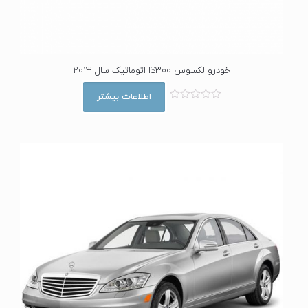
خودرو لکسوس IS300 اتوماتیک سال 2013
اطلاعات بیشتر
ا
م
ت
ی
ا
ز
0
ا
ز
5