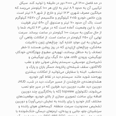
در حد فاصل 1200 الی 2000 دور در دقیقه را تولید کند. سیکل
ترکیبی آن به حدود 8.9 لیتر به ازای هر 100 کیلومتر می‌رسد که
میانگین مصرف شهری 12.3 لیتر و خارج از شهر 6.9 لیتر است.
وزن خالص خودرو 2015 کیلوگرم و ماکسیمم آن 2570 کیلوگرم
است. باک آن حدود 70 لیتر و صندوق آن 590 لیتر ظرفیت
دارد. با این وضعیت آماده است که در عرض 6.3 ثانیه، شما را
از حال سکون به سرعت 100 کیلومتر در ساعت برساند. سرعت
نهایی آن 250 کیلومتر در ساعت است. از امکانات رفاهی آن
می‌توان به این موارد اشاره کرد: چراغ‌های زنون با قابیلت
مه‌شکن، چراغ‌های ال‌ای‌دی که در روز روشن هستند تا خطر
تصادف را به حداقل برسانند، تهویه‌ی مطبوع چهارگانه‌ی خودکار،
نویگیشن، ورودی usb، هارد 80 گیگ برای نویگیشن و
ذخیره‌سازی موسیقی، سیستم پخش صوتی جلو و عقب
DVDخور، سقف شیشه‌ای پاناروما، حسگر باران و پارک و
دنده‌عقب. البته با سفارش می‌توانید از امکانات بیشتری
بهره‌مند شوید مانند: سیستم دید در نقاط کور خودرو،
هشداردهنده‌ی خارج‌شدن از مسیر حرکت، دید در شب، HUD،
دوربین دید عقب، دوربین دید طرفین که در سپر جلو نصب
می‌شوند، تکنولوژی topview (که با به‌کارگیری چند دوربین
اضافه برای ساخت تصویری مجازی از بالای خودرو، موقعیت‌های
مختلف کنار خودرو را برای راننده به نمایش درمی‌آورد) و دوربین
تشخیص محدودیت سرعت منطقه. کیسه‌های هوای راننده و
سرنشینان جلو، جانبی و پرده‌ای، ترمزهای دیسکی خنک‌شونده با