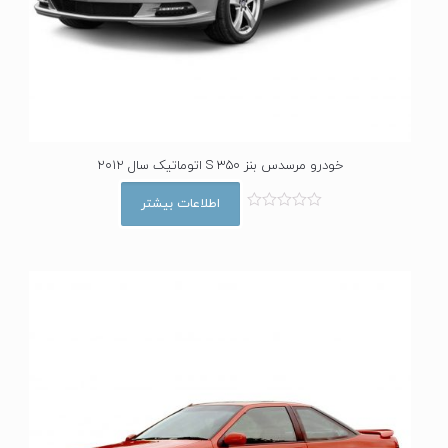
خودرو مرسدس بنز S 350 اتوماتیک سال 2012
اطلاعات بیشتر
ا
م
ت
ی
ا
ز
0
ا
ز
5