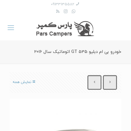
09133135582
خودرو بی ام دبلیو 535 GT اتوماتیک سال 2016
نمایش همه