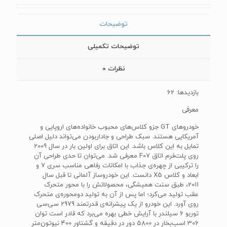
توضیحات
توضیحات تکمیلی
نظرات
0
بازدیدها: 62
معرفی
خودروهای GT جزو کلاس‌های محبوب خانواده‌های اروپایی و
آمریکایی هستند. سبک طراحی و جاداربودن می‌تواند دلیل اصلی
تمایل به این کلاس باشد. این اتاق برای اولین بار در سال 2009
روی پلت‌فرم اتاق F07 معرفی شد. می‌توان تا حدی طراحی آن
را ترکیبی از چهره‌ی جذاب با امکانات رفاهی مناسب سری 7 و
ابعاد و کلاس X5 دانست. این خودروساز آلمانی تا قبل سال
2011، طبق سنت همیشگی، محصولاتش را با محور متحرک
عقب تولید می‌کرد؛ اما پس از آن به تولید دومحوره‌ی متحرک
روی آورد. این خودرو از یک پیشرانه‌ی قدرتمند 2979 سی‌سی
توربو 6 سیلندر با آرایش خطی بهره می‌برد که قادر است توان
306 اسب‌بخار در 5800 دور در دقیقه و گشتاور 400 نیوتون‌متر