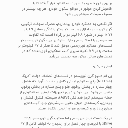
بر روی این خودرو به صورت استاندارد قرار گرفته تا با
خاموش‌کردن موتور در مواقع سکون خودرو، هر چه بیشتر در
مصرف سوخت صرفه‌جویی شود.
اگر نگاهی به عملکرد خودرو بیاندازیم، مصرف سوخت ترکیبی
گرن توریسمو به ازای هر 100 کیلومتر رانندگی معادل 9 لیتر
(10.7 لیتر در شهر/ 6.9 لیتر در بزرگراه) است که تفاوت
محسوسی با اعداد رسمی دارد. علاوه بر این، گرن توریسمو در
تست‌های عملکرد غیررسمی موفق شد تا صفر تا 97 کیلومتر بر
ساعت را در 5.9 ثانیه سپری کند، عملکردی فوق‌العاده که در
قدرت‌های میانی موتور هم بدست می‌آید.
ایمنی خودرو
بی ام دبلیو گرن توریسمو در تست‌های تصادف دولت آمریکا
(NHTSA) پنج ستاره‌ی ایمنی کامل را بدست آورد که شامل
چهار ستاره در بخش برخورد جلو و پنج ستاره در بخش برخورد
جانبی می‌شود. این خودرو دارای تجهیزات ایمنی استانداردی از
جمله سیستم ترمز ضد قفل (ABS)، سیستم کنترل کشش و
پایداری، کیسه‌های هوای جانبی سرنشینان جلو، کیسه‌های
هوای پرده‌ای و کیسه‌ی هوای زانویی راننده است.
در یک تست ترمز غیررسمی اما معتبر، گرن توریسمو 328i
xDrive با تایرهای چهار فصل برای رسیدن به توقف کامل از 97