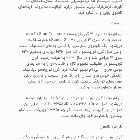
کنترل، سیستم هدآپ دیسپلی، سیستم نشان‌دهنده‌ی باد
تایرها، ترمزپارک برقی، سنسور باران، اتولایت، سانروف، آینه‌های
تاشوی برقی و… اشاره کرد.
مقدمه
بی ام دبلیو سری 3 گرن توریسمو «Gran Turismo» که به
اختصار با نام سری 3 جی‌تی «3 Series GT» هم شناخته
می‌شود، یک خودروی پنج درب با کلاس بدنه‌ی فست‌بک است.
اولین مدل گرن توریسمو با کد مدل F34 برپایه‌ی پلتفرم F30
سری 3 طراحی شد و در سال 2013 به عرضه رسید. گرن
توریسمو در حقیقت مفهوم تازه و خلاقانه‌ای را به مدل‌های
موفق سری 3 بی ام دبلیو اضافه کرد. گرن توریسمو دینامیک
رانندگی خودروهای سدان را با رگه‌های اسپرت و کاربری بالای
خودروهای تورینگ ترکیب کرده تا طرفداران خود را با مدلی
بسیار متفاوت روبه‌رو کند.
بی ام دبلیو گرن توریسمو در دو تریم مختلف به بازار عرضه
می‌شود: مدل 328i xDrive و 335i xDrive. تفاوت اصلی این
مدل در زیر کاپوت آن‌ها است، اگر چه 335i تجهیزات استاندارد
بیشتری را هم در خود جای داده است.
طراحی ظاهری
گرن توریسمو در همان نگاه اول هر کسی را به خودش مجذوب