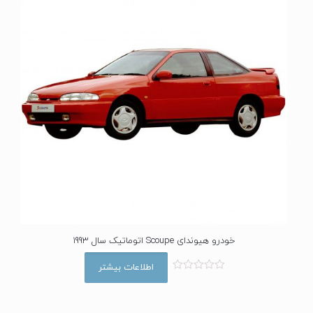
خودرو هیوندای Scoupe اتوماتیک سال 1993
اطلاعات بیشتر
ا
م
ت
ی