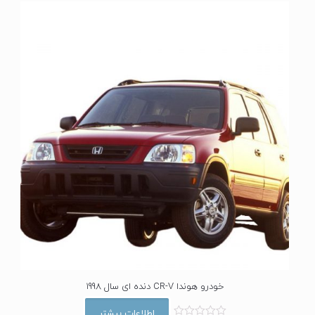
ا
ز
0
ا
ز
5
خودرو هوندا CR-V دنده ای سال 1998
اطلاعات بیشتر