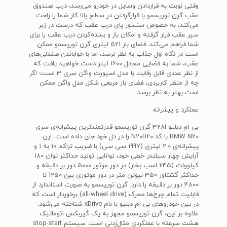
وقتی نوبت به قراردادن وسایل در خودرو می‌رسد، درب صندوق
عقب گرن توریسمو با قرارگرفتن در سطح بالا کار شما را راحت
می‌کند، به خصوص سنسور پای درب عقب که درست در زیر
سپر عقب قرار گرفته و امکان باز و بسته‌کردن درب عقب را برای
شما فراهم می‌کند. فضای بار 521 لیتری گرن توریسمو ممکن
است در نگاه اول جذاب به نظر نرسد، اما با خواباندن صندلی‌های
عقب، شما به فضایی معادل 1600 لیتر دست خواهید یافت که
از نظر عددی قابل رقابت با مدل اسپورت واگن سری 3 است؛ اگر
چه از منظر کاربردی، فضای بار مربعی شکل مدل واگن ممکن
است بهتر به نظر برسد.
عملکرد و پیشرانه
بی ام دبلیو 328i گرن توریسمو قدرتمندترین پیشرانه‌ی سری
BMW N20 با کد N20B20 را در دل خود جای داده است. این
پیشرانه‌ی 2.0 لیتری (1997 سی سی) با ضریب تراکم 10 به 1 و
آرایش چهار سیلندر خطی خود، توانایی تولید حداکثر توان 180
کیلووات (245 اسب بخار) در دور موتور 5000 دور بر دقیقه و
حداکثر گشتاور 350 نیوتن متر در دور موتوری بین 1250 تا
4800 دور بر دقیقه را دارد. گرن توریسمو به صورت استاندارد از
قابلیت تمام چرخ‌ها محرک (all-wheel drive) برخوردار است که
در بین خودروهای بی ام دبلیو با نام xDrive شناخته می‌شود.
علاوه بر این، گرن توریسمو مجهز به یک گیربکس اتوماتیک
هشت سرعته با عملکردی مثال‌زدنی است. سیستم stop-start