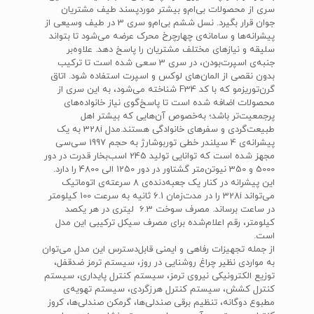
سری از محصولات بی‌ام‌و بیشتر موردپسند طیف مشتریان
جوان قرار بگیرد. نسل ششم بی‌ام‌و سری 3 در طیف وسیعی از
پیشرانه‌ها و سامانه‌ی چهارچرخ محرک عرضه می‌شود تا بتواند
سلیقه و نیازهای مختلف مشتریان را پاسخ دهد. علاوه‌بر
جنبه‌ی اسپرت‌بودن، در سری 3 سعی شده است تا ترکیب
بدون نقصی از المان‌های لوکس و اسپرت استفاده شود. اتاق
گرن‌توریزمو که با کد F34 شناخته می‌شود، به این سری از
محصولات اضافه شده است تا پاسخ‌گوی نیاز خانواده‌های
پرجمعیت‌تر باشد؛ به‌خصوص آن‌هایی که بیشتر اهل
طبیعت‌گردی و سفرهای خانوادگی هستند.مدل 328i به یک
پیشرانه‌ی 4 سیلندر خطی توربوشارژ به حجم 1997 سی‌سی
مجهز شده است که توانایی تولید 245 اسب‌بخار قدرت در دور
5000 و 350 نیوتن‌متر گشتاور در دور 1250 الی 4800 را دارد.
این پیشرانه در کنار یک جعبه‌دنده‌ی 8 سرعته‌ی اتوماتیک
می‌تواند 328i را در مدت‌زمان 6.1 ثانیه به سرعت 100 کیلومتر
در ساعت برساند. مصرف سوخت 6.3 لیتری در هر یکصد
کیلومتر، رقم اعلام‌شده برای مصرف سیکل ترکیبی این مدل
است.
از جمله تجهیزات رفاهی و ایمنی قابل‌دسترس این مدل می‌توان
به مواردی نظیر چراغ روشنایی در روز، سیستم ترمز ضدقفل،
توزیع الکترونیکی نیروی ترمز، سیستم کنترل پایداری، سیستم
کنترل کشش، سیستم کنترل هرزگردی، سیستم تهویه‌ی
مطبوع دوگانه، تنظیم برقی صندلی‌ها، گرمکن صندلی‌ها، کروز