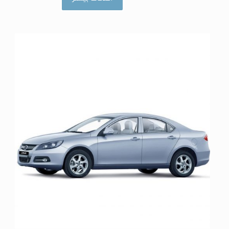
ا
م
ت
ی
ا
ز
0
ا
ز
5