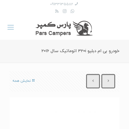
09133135582
خودرو بی ام دبلیو 320i اتوماتیک سال 2016
نمایش همه