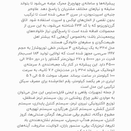
پیشرانه‌ها و سامانه‌ی چهارچرخ محرک عرضه می‌شود تا بتواند
سلیقه و نیازهای مختلف مشتریان را پاسخ دهد. علاوه‌بر
جنبه‌ی اسپرت‌بودن، در سری 3 سعی شده است تا ترکیب
بدون نقصی از المان‌های لوکس و اسپرت استفاده شود. اتاق
گرن‌توریزمو که با کد F34 شناخته می‌شود، به این سری از
محصولات اضافه شده است تا پاسخ‌گوی نیاز خانواده‌های
پرجمعیت‌تر باشد؛ به‌خصوص آن‌هایی که بیشتر اهل
طبیعت‌گردی و سفرهای خانوادگی هستند.
مدل 320i به یک پیشرانه‌ی 4 سیلندر خطی توربوشارژ به حجم
1997 سی‌سی مجهز شده است که توانایی تولید 184 اسب‌بخار
قدرت در دور 5000 و 270 نیوتن‌متر گشتاور را در دور 1250 الی
4500 دارد. این پیشرانه در کنار یک جعبه‌دنده‌ی 8 سرعته‌ی
اتوماتیک می‌تواند 320i را در مدت‌زمان 7.2 ثانیه، به سرعت
100 کیلومتر در ساعت برساند. مصرف سوخت 5.5 الی 5.9
لیتری در هر یکصد کیلومتر، رقم اعلام‌شده برای مصرف سیکل
ترکیبی این مدل است.
از جمله تجهیزات رفاهی و ایمنی قابل‌‎دسترس این مدل می‌توان
به مواردی نظیر چراغ روشنایی در روز، سیستم ترمز ضدقفل،
توزیع الکترونیکی نیروی ترمز، سیستم کنترل پایداری، سیستم
کنترل کشش، سیستم کنترل هرزگردی، سیستم تهویه‌ی
مطبوع دوگانه، تنظیم برقی صندلی‌ها، گرمکن صندلی‌ها، کروز
کنترل، سیستم هدآپ دیسپلی، سیستم نشان‌دهنده‌ی باد
تایرها، ترمزپارک برقی، سنسور باران، اتولایت، سانروف، آینه‌های