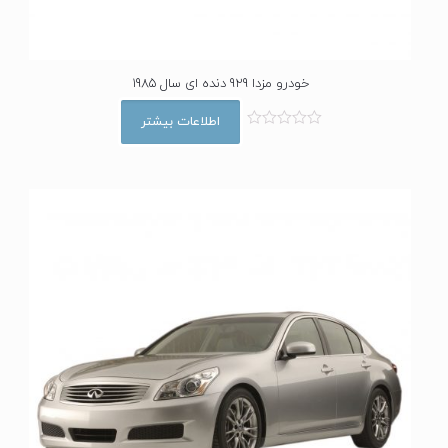
خودرو مزدا 929 دنده ای سال 1985
اطلاعات بیشتر
ا
م
ت
ی
ا
ز
0
ا
ز
5