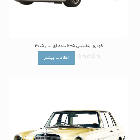
خودرو اینفینیتی G35 دنده ای سال 2005
اطلاعات بیشتر
ا
م
ت
ی
ا
ز
0
ا
ز
5