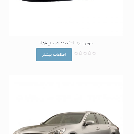
خودرو مزدا 929 دنده ای سال 1985
اطلاعات بیشتر
ا
م
ت
ی
ا
ز
0
ا
ز
5