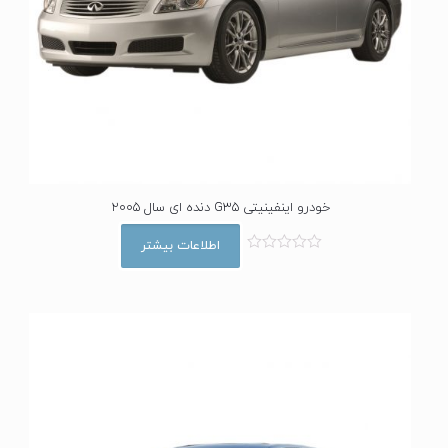
خودرو اینفینیتی G35 دنده ای سال 2005
اطلاعات بیشتر
ا
م
ت
ی
ا
ز
0
ا
ز
5