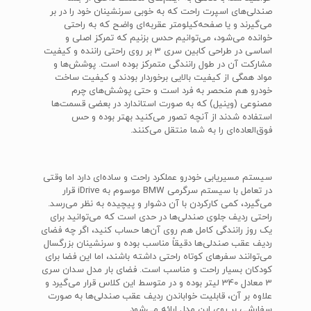
صندلی‌های اسپرت راحت که به خوبی سرنشینان خود را در بر
می‌گیرند و یا صفحه‌کیلومتر عقربه‌ای واضح که به راحتی
خوانده می‌شود، می‌توانیم حدس بزنیم که تمرکز اصلی و
اساسی در طراحی کابین سری 3 بر روی راحتی راننده و کیفیت
مشارکت آن در طول رانندگی متمرکز بوده است. پوشش‌ها و
مواد همگی از کیفیت بالایی برخوردار بودند و کیفیت ساخت
خودرو هم منحصر به فرد است و حتی پوشش‌های چرم
مصنوعی (وینیل) که به صورت استاندارد در بعضی قسمت‌ها
استفاده شدند از آنچه تصور می‌کنید بهتر بوده و حس
فوق‌العاده‌ای را به شما منتقل می‌کنند.
سیستم مسیریابی خودرو عملکرد راحت و ساده‌ای دارد اما وقتی
در تعامل با سیستم سرگرمی BMW موسوم به iDrive قرار
می‌گیرد، کمی کارکردن با آن دشوار و پیچیده به نظر می‌رسد.
راحتی ردیف جلوی صندلی‌ها در حدی است که می‌توانید برای
یک روز رانندگی کامل هم روی آن‌ها حساب کنید، اگر چه فضای
ردیف عقب صندلی‌ها دقیقاً مناسب بوده و سرنشینان بزرگسال
می‌توانند سفرهای کوتاه راحتی داشته باشند، اما این فضا برای
کودکان بسیار راحت و مناسب است. فضای بار مدل سدان سری
3 معادل 340 لیتر بوده و در متوسط این کلاس قرار می‌گیرد و
علاوه بر آن، قابلیت خواباندن ردیف عقب صندلی‌ها به صورت
سفارشی بر روی این مدل ارائه می‌شود.