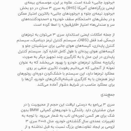
«برخورد جانبی» شده است. علاوه بر این، موسسه‌ی بیمه‌ی
ایمنی بزرگراه‌های آمریکا (IIHS) به سری 3 سدان در دو بخش
«برخورد نیمه‌ی جلو» و «برخوردهای جانبی» بالاترین امتیاز ممکن
و در بخش‌های «استحکام سقف خودرو» و «محدودکننده‌های
سر و صندلی‌ها» امتیاز «قابل‌قبول» را اعطا کرده است.
از جمله امکانات ایمنی استاندارد سری 3 می‌توان به ترمزهای
دیسکی ضد قفل (ABS)، سیستم کنترل ترمز دینامیک، سیستم
کنترل پایداری، کیسه‌های هوای جانبی برای سرنشینان جلو و
کیسه‌های هوای پرده‌ای با طول کامل اشاره کرد. سیستم کنترل
پایداری در این مدل با به کارگیری چند تجهیز دیگر به صورت
یکپارچه عملکرد ترمزهای خودرو را بهبود می‌بخشد که به عنوان
نمونه از آنجایی که می‌دانیم رطوبت تاثیری منفی بر روی
عملکرد ترمزها دارد، این سیستم با خشک‌کردن دوره‌ای روتورهای
ترمز همزمان با به کارگیری شیشه‌پاک‌کن‌های خودرو، آن‌ها را
برای عملکرد مناسب در شرایط دشوار آماده می‌کند.
جمع‌بندی
سری 3 بی‌ام‌و به درستی لیاقت این حجم از محبوبیت را در
میان مشتریان دارد. رانندگی با خودروهای کمپانی BMW بدون
شک برای هر کسی تجربه‌ای ناب به شمار می‌رود. با توجه به
تغییرات عمده‌ی سال گذشته‌ی خودرو، مدل 2008 سری 3
لزومی بر ایجاد تفاوت‌های بزرگ نسبت به قبل نداشته و از