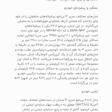
عملکرد و پیشرانه‌ی خودرو
مدل‌های مختلف سری 3 بی‌ام‌و پیشرانه‌های متفاوتی را در خود
جای داده‌اند که همه‌ی آن‌ها عملکردی فوق‌العاده را به نمایش
می‌گذارند. در این میان، بی‌ام‌و 320i یکی از پیشرانه‌های
خانواده‌ی BMW N43 با کد N43B20O0 را در خود جای داده
است. این پیشرانه‌ی 2.0 لیتری (1995 سی سی) توانایی تولید
حداکثر توان 125 کیلووات (170 اسب بخار) در 6700 دور بر
دقیقه و حداکثر گشتاور 210 نیوتن‌متر در 4250 دور بر دقیقه را
دارد. سری 3 به طور استاندارد خودرویی دیفرانسیل عقب بوده و
مدل‌های اتوماتیک آن از یک گیربکس اتوماتیک شش سرعته
برای انتقال نیرو به چرخ‌ها استفاده می‌کنند. 320i با کمک این
مجموعه می‌تواند صفر تا 100 کیلومتر بر ساعت را در 8.9 ثانیه
سپری کرده و آن را تا رسیدن به حداکثر سرعت 225 کیلومتر بر
ساعت ادامه دهد. علاوه بر این. مصرف سوخت ترکیبی خودرو
به ازای هر 100 کیلومتر رانندگی 6.8 لیتر (9.3 لیتر در شهر/ 5.3
لیتر در بزرگراه) است.
ایمنی خودرو
مدل 2008 بی‌ام‌و سری 3 سدان در تست‌های تصادف دولت
آمریکا (NHTSA) موفق به دریافت چهار ستاره‌ی ایمنی در
بخش «برخورد کامل از جلو» و پنج ستاره‌ی ایمنی در بخش