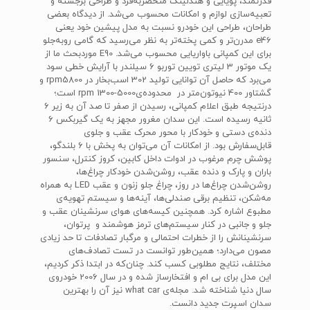
قدرتمند، پویایی و هندلینگ منحصربه‌فرد و طراحی برجسته و
تعبیه‌سازی لوازم و امکانات محسوب می‌شد. از دیدگاه بعضی
طراحان، طراحی این خودرو نسبت به مدل پیشین خود یعنی
e46 مدرن‌تر و کمی پخته‌تر به نظر می‌رسید که گامی روبه‌جلو
برای این کمپانی باواریایی محسوب می‌شد. E90 موردبحث ما از
یک موتور 3 لیتری تویین توربو 6 سیلندر با آرایش خطی سود
می‌برد که حاصل آن توانایی تولید 302 اسب‌بخار در rpm5800 و
گشتاور 400 نیوتون‌متر در محدوده‌یrpm 1300-5000 است؛
درنتیجه طبق اعلام کمپانی، رسیدن از صفر تا صد آن به زیر 6
ثانیه رسیده است. این سدان مغرور مجهز به یک گیربکس 6
دنده‌ی دستی و خودکار با محور محرک عقب و جلوی
قابل‌سفارش بود. از امکانات آن می‌توان به پخش با 6 بلندگو،
پوشش چرم مرغوب در ادوات داخل کابین، کروز کنترل، سنسور
باران و پارک و دنده عقب، روشن‌شدن خودکار چراغ‌ها،
روشن‌شدن چراغ‌ها در روز، چراغ جلو زنون و عقب LED به همراه
مه‌شکن، تنظیم برقی صندلی‌ها، آینه‌ها و سیستم تهویه‌ی
مطبوع اشاره کرد. همچنین کیسه‌های هوای سرنشینان عقب و
جلو و جانبی در کنار سیستم‌های ترمز هوشمند و پرتوان،
سرنشینانش را از خطرات احتمالی و مرگبار تصادفات تا حد زیادی
مصون می‌دارد؛ همین‌طور توانست در تست تصادف‌های
مختلف، نتایج مطلوبی کسب کند. چنان‌که در ابتدا ذکر کردیم،
این مدل برای بی ام و افتخارساز شده و در سال 2006 خودروی
سال دنیا شناخته شد. مجله‌ی what car نیز آن را بهترین
سدان اسپرت جدید دانست.