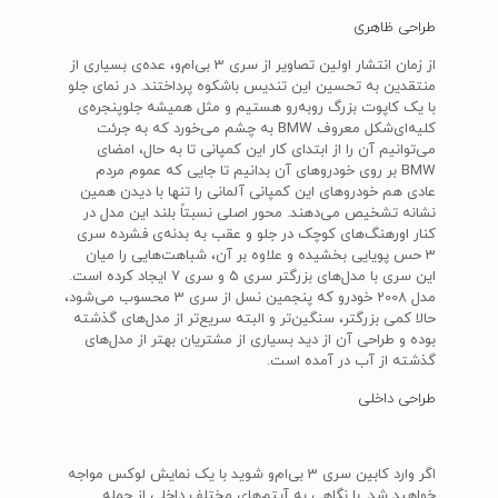
طراحی ظاهری
از زمان انتشار اولین تصاویر از سری 3 بی‌ام‌و، عده‌ی بسیاری از
منتقدین به تحسین این تندیس باشکوه پرداختند. در نمای جلو
با یک کاپوت بزرگ روبه‌رو هستیم و مثل همیشه جلوپنجره‌ی
کلیه‌ای‌شکل معروف BMW به چشم می‌خورد که به جرئت
می‌توانیم آن را از ابتدای کار این کمپانی تا به حال، امضای
BMW بر روی خودروهای آن بدانیم تا جایی که عموم مردم
عادی هم خودروهای این کمپانی آلمانی را تنها با دیدن همین
نشانه تشخیص می‌دهند. محور اصلی نسبتاً بلند این مدل در
کنار اورهنگ‌های کوچک در جلو و عقب به بدنه‌ی فشرده سری
3 حس پویایی بخشیده و علاوه بر آن، شباهت‌هایی را میان
این سری با مدل‌های بزرگتر سری 5 و سری 7 ایجاد کرده است.
مدل 2008 خودرو که پنجمین نسل از سری 3 محسوب می‌شود،
حالا کمی بزرگتر، سنگین‌تر و البته سریع‌تر از مدل‌های گذشته
بوده و طراحی آن از دید بسیاری از مشتریان بهتر از مدل‌های
گذشته از آب در آمده است.
طراحی داخلی
اگر وارد کابین سری 3 بی‌ام‌و شوید با یک نمایش لوکس مواجه
خواهید شد. با نگاهی به آیتم‌های مختلف داخلی از جمله