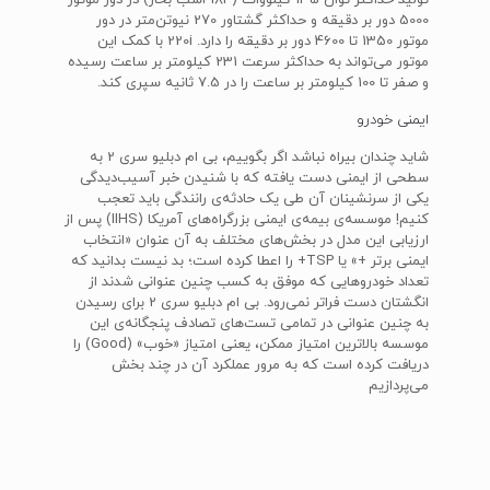
تولید حداکثر توان 135 کیلووات (184 اسب بخار) در دور موتور
5000 دور بر دقیقه و حداکثر گشتاور 270 نیوتن‌متر در دور
موتور 1350 تا 4600 دور بر دقیقه را دارد. 220i با کمک این
موتور می‌تواند به حداکثر سرعت 231 کیلومتر بر ساعت رسیده
و صفر تا 100 کیلومتر بر ساعت را در 7.5 ثانیه سپری کند.
ایمنی خودرو
شاید چندان بیراه نباشد اگر بگوییم، بی ام دبلیو سری 2 به
سطحی از ایمنی دست یافته که با شنیدن خبر آسیب‌دیدگی
یکی از سرنشینان آن طی یک حادثه‌ی رانندگی باید تعجب
کنیم! موسسه‌ی بیمه‌ی ایمنی بزرگراه‌های آمریکا (IIHS) پس از
ارزیابی این مدل در بخش‌های مختلف به آن عنوان «انتخاب
ایمنی برتر +» یا TSP+ را اعطا کرده است؛ بد نیست بدانید که
تعداد خودروهایی که موفق به کسب چنین عنوانی شدند از
انگشتان دست فراتر نمی‌رود. بی ام دبلیو سری 2 برای رسیدن
به چنین عنوانی در تمامی تست‌های تصادف پنجگانه‌ی این
موسسه بالاترین امتیاز ممکن، یعنی امتیاز «خوب» (Good) را
دریافت کرده است که به مرور عملکرد آن در چند بخش
می‌پردازیم