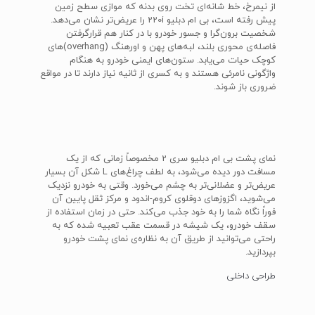
از نیمرخ، خط شانه‌ای تخت روی بدنه که موازی سطح زمین
پیش رفته است، بی ام دبلیو 220i را عریض‌تر نشان می‌دهد.
شخصیت برون‌گرا و جسور خودرو با در کنار هم قرارگرفتن
فاصله‌ی محوری بلند، لبه‌های پهن و اورهنگ (overhang)های
کوچک حیات می‌یابد. ستون‌های ایمنی خودرو به هنگام
واژگونی نامرئی هستند و به کسری از ثانیه نیاز دارند تا در مواقع
ضروری باز شوند.
نمای پشت بی ام دبلیو سری 2 مخصوصاً زمانی که از یک
مسافت دور دیده می‌شود، به لطف چراغ‌های L شکل آن بسیار
عریض‌تر و عضلانی‌تر به چشم می‌خورد. وقتی به خودرو نزدیک
می‌شوید، اگزوزهای دوقلوی کروم-اندود و مرکز ثقل پایین آن
فوراً نگاه شما را به خود جذب می‌کند. حتی در زمان استفاده از
سقف خودرو، یک شیشه در قسمت عقب تعبیه شده که به
راحتی می‌توانید از طریق آن به نظاره‌ی نمای پشت خودرو
بپردازید.
طراحی داخلی