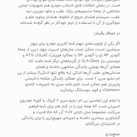
است. در بخش امکانات قابل انتخاب خودرو هم تجهیزات ایمنی
مختلفی از جمله سنسورهای پارک عقب و جلو، دوربین دید
عقب، سیستم هشدار خروج از خطوط، هشدار برخورد جلو و
جلوگیری از آن با استفاده از ترمز خودکار در نظر گرفته شده‌اند.
در مصاف رقیبان
اگر یکی از اولویت‌های مهم شما کاربری خودرو برای چهار
سرنشین است، ممکن است مدل‌های اسپرت چهار دربی از جمله
آئودی A3 (و یا آئودی S3 با عملکرد قوی‌تر)، کادیلاک ATS و
مرسدس بنز CLA-Class از گزینه‌های دیگر شما باشند که
همه‌ی آن‌ها پویایی رانندگی مشابهی داشته و فضای
صندلی‌های عقب آن‌ها اندکی (به واقع تنها اندکی!) بیشتر از بی
ام دبلیو سری 2 است. برای عملکرد رانندگی مشابه با قیمتی
پایین‌تر هم ممکن است لازم باشد سری به شورولت کامارو
«Camaro» و فورد موستانگ بیاندازید.
با تمام این تفاسیر، بی ام دبلیو سری 2 کروک یا کوپه خودروی
اسپرتی است که همه چیز را در کنار هم برای شما فراهم
می‌کند، مخصوصاً مدل تازه‌ی 2017 آن که حالا قدرت و
گشتاوری بیشتری داشته و تجربه‌ی مهیج‌تری را برای رانندگی
در اختیارتان می‌گذارد.
جمع‌بندی