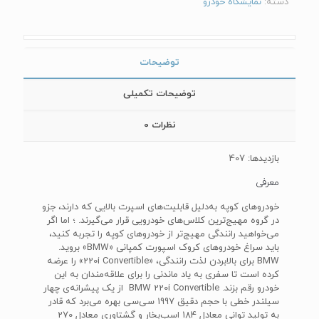
دسته:
نمایشگاه خودرو
توضیحات
توضیحات تکمیلی
نظرات
0
بازدیدها: 407
معرفی
خودروهای کوپه به‌دلیل قابلیت‌های اسپرت بالایی که دارند، جزو
در گروه مهیج‌ترین کلاس‌های خودرویی قرار می‌گیرند. ؛ اما اگر
می‌خواهید رانندگی مهیج‌تر از خودروهای کوپه را تجربه کنید،
باید سراغ خودروهای کروک اسپورت کمپانی «BMW» بروید.
BMW برای بالابردن لذت رانندگی، «220i Convertible» را عرضه
کرده است تا سفری به‌ یاد ماندنی را برای علاقه‌مندان به این
خودرو رقم بزند. BMW 220i Convertible از یک پیشرانه‌ی چهار
سیلندر خطی با حجم دقیق 1997 سی‌سی بهره می‌برد که قادر
به تولید توانی معادل 184 اسب‌بخار و گشتاوری معادل 270