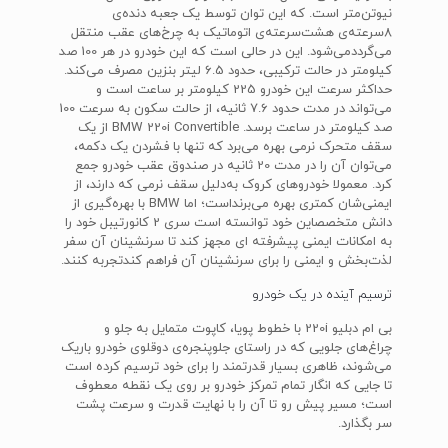
نیوتن‌متر است. که این توان توسط یک جعبه‌ دنده‌ی
8سرعته‌ی هشت‌سرعته‌ی اتوماتیک به چرخ‌های عقب منتقل
می‌گرددمی‌شود. این در حالی است که این خودرو در هر 100 صد
کیلومتر در حالت ترکیبی، حدود 6.5 لیتر بنزین مصرف می‌کند.
حداکثر سرعت این خودرو 225 کیلومتر بر ساعت است و
می‌تواند در مدت حدود 7.6 ثانیه، از حالت سکون به سرعت 100
صد کیلومتر در ساعت برسد. BMW 220i Convertible از یک
سقف متحرک نرمی بهره می‌برد که تنها با فشردن یک دکمه،
می‌توان آن را در مدت 20 ثانیه در صندوق عقب خودرو جمع
کرد. معمولا خودروهای کروک به‌دلیل سقف نرمی که دارند، از
ایمنی‌شان کمتری بهره می‌برنداست؛ اما BMW با بهره‌گیری از
دانش متخصصاین خود توانسته است سری 2 کانورتیبل خود را
به امکانات ایمنی پیشرفته‌ ای مجهز کند تا سرنشینان آن سفر
لذت‌بخش و ایمنی را برای سرنشینان آن فراهم کندتجربه کنند.
ترسیم آینده در یک خودرو
بی ام دبلیو 220i با خطوط پویا، کاپوت متمایل به جلو و
چراغ‌های جلویی که در راستای جلوپنجره‌ی دوقلوی خودرو باریک
می‌شوند، ظاهری بسیار قدرتمند را برای خود ترسیم کرده است
تا جایی که انگار تمام تمرکز خودرو بر روی یک نقطه معطوف
است؛ مسیر پیش رو تا آن را با نهایت قدرت و سرعت پشت
سر بگذارد.