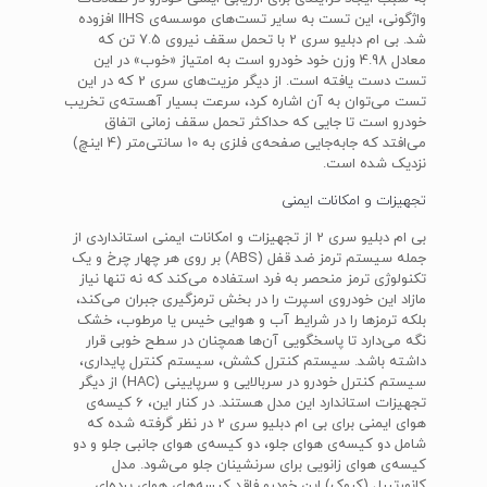
واژگونی، این تست به سایر تست‌های موسسه‌ی IIHS افزوده
شد. بی ام دبلیو سری 2 با تحمل سقف نیروی 7.5 تن که
معادل 4.98 وزن خود خودرو است به امتیاز «خوب» در این
تست دست یافته است. از دیگر مزیت‌های سری 2 که در این
تست می‌توان به آن اشاره کرد، سرعت بسیار آهسته‌ی تخریب
خودرو است تا جایی که حداکثر تحمل سقف زمانی اتفاق
می‌افتد که جابه‌جایی صفحه‌ی فلزی به 10 سانتی‌متر (4 اینچ)
نزدیک شده است.
تجهیزات و امکانات ایمنی
بی ام دبلیو سری 2 از تجهیزات و امکانات ایمنی استانداردی از
جمله سیستم ترمز ضد قفل (ABS) بر روی هر چهار چرخ و یک
تکنولوژی ترمز منحصر به فرد استفاده می‌کند که نه تنها نیاز
مازاد این خودروی اسپرت را در بخش ترمزگیری جبران می‌کند،
بلکه ترمزها را در شرایط آب و هوایی خیس یا مرطوب، خشک
نگه می‌دارد تا پاسخگویی آن‌ها همچنان در سطح خوبی قرار
داشته باشد. سیستم کنترل کشش، سیستم کنترل پایداری،
سیستم کنترل خودرو در سربالایی و سرپایینی (HAC) از دیگر
تجهیزات استاندارد این مدل هستند. در کنار این، 6 کیسه‌ی
هوای ایمنی برای بی ام دبلیو سری 2 در نظر گرفته شده که
شامل دو کیسه‌ی هوای جلو، دو کیسه‌ی هوای جانبی جلو و دو
کیسه‌ی هوای زانویی برای سرنشینان جلو می‌شود. مدل
کانورتیبل (کروک) این خودرو فاقد کیسه‌های هوای پرده‌ای