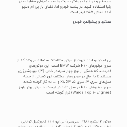
سیستم و دو کلیک بیشتر نسبت به سیستم‌های مشابه سایر
رقبا استفاده کنید. در پشت خودرو اما، فضای بار بی ام دبلیو
220i معادل 255 لیتر است.
عملکرد و پیشرانه‌ی خودرو
بی ام دبلیو 220i کروک از موتور N20B20 استفاده می‌کند که از
سری موتورهای N20 شرکت BMW است. این موتورهای
قدرتمند که همگی از نوع چهار سیلندر خطی (I4) توربوشارژری
هستند تا به حال در خودروهای مختلف این کمپانی از جمله
مدل‌های سری 3، سری 5، X1، X3 و … به کار گرفته شدند.
سری موتورهای N20 در سال 2012 در لیست 10 موتور برتر واردز
(Wards Top 10 Engines) قرار گرفته است.
موتور 2 لیتری (1998 سی‌سی) بی‌ام‌و 220i کانورتیبل توانایی