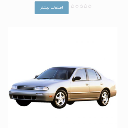
اطلاعات بیشتر
ا
م
ت
ی
ا
ز
0
ا
ز
5