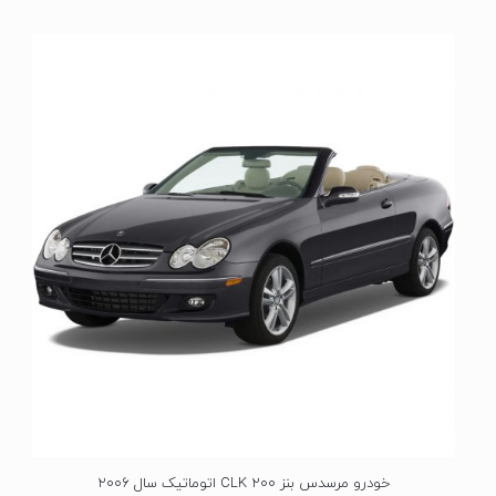
ت
ی
ا
ز
0
ا
ز
5
خودرو مرسدس بنز CLK 200 اتوماتیک سال 2006