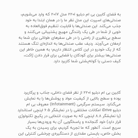
به فضای کابین بی ام دبلیو 220i مدل 2017 که وارد می‌شویم،
صندلی‌های اسپرت این مدل نظر ما را در همان ابتدا به خود
جذب می‌کند. این صندلی‌ها با قابلیت تنظیم فوق‌العاده به
خوبی از شما در طی یک رانندگی مهیج پشتیبانی می‌کنند و
سطح بی‌نظیری از راحتی را در طی سفرهای طولانی برای شما به
ارمغان می‌آورند. ردیف عقب صندلی‌ها به اندازه‌ای تنگ هستند
که از یک خودرو در این کلاس انتظار داریم؛ به همین خاطر این
صندلی‌ها بیشتر برای کودکان یا فضایی برای قرار دادن ژاکت،
کیف دستی یا کوله‌پشتی شما کاربرد دارد.
کابین بی ام دبلیو 220i از نظر فضای داخلی، جذاب و پرکاربرد
بوده و سطح بالایی از کیفیت مواد و پوشش‌ها را به نمایش
می‌گذارد. سیستم سرگرمی (Infotainment) معروف بی ام
دبلیو iDrive امکانات مختلفی را در نمایشگر 6.5 اینچی استاندارد
(یا نمایشگر 8.8 اینچی که به صورت انتخابی در پکیج تکنولوژی
قرار دارد) خود گنجانده و پاسخگویی آن به ورودی‌ها بسیار
سریع است. آنطور که ما تجربه کردیم، برای رسیدن به یک
بخش خاص، بایستی مقداری از دستگیره‌ی چرخشی کنترلی این