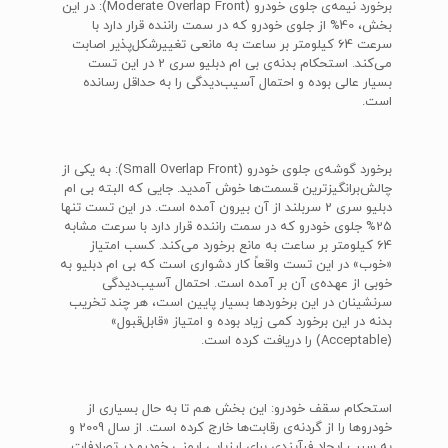
برخورد نیمه‌ی جلوی خودرو (Moderate Overlap Front): در این
بخش، 40% از جلوی خودرو که در سمت راننده قرار دارد با
سرعت 64 کیلومتر بر ساعت به مانعی تغییرشکل‌پذیر اصابت
می‌کند. استحکام بدنه‌ی بی ام دبلیو سری 2 در این تست
بسیار عالی بوده و احتمال آسیب‌دیدگی را به حداقل رسانده
است.
برخورد گوشه‌ی جلوی خودرو (Small Overlap Front): به یکی از
چالش‌برانگیزترین قسمت‌ها خوش آمدید. جایی که البته بی ام
دبلیو سری 2 سربلند از آن بیرون آمده است. در این تست تنها
25% جلوی خودرو که در سمت راننده قرار دارد با سرعت مشابه
64 کیلومتر بر ساعت به مانع برخورد می‌کند. کسب امتیاز
«خوب» در این تست واقعاً کار دشواری است که بی ام دبلیو به
خوبی از عهده‌ی آن بر آمده است. احتمال آسیب‌دیدگی
سرنشینان در این برخوردها بسیار پایین است، هر چند تخریب
بدنه در این برخورد کمی زیاد بوده و امتیاز «قابل‌قبول»
(Acceptable) را دریافت کرده است.
استحکام سقف خودرو: این بخش هم تا به حال بسیاری از
خودروها را از گردنه‌ی رقابت‌ها خارج کرده است. از سال 2009 و
به سبب ایجاد فرآیندی برای ارزیابی ایمنی خودرو در تصادفات