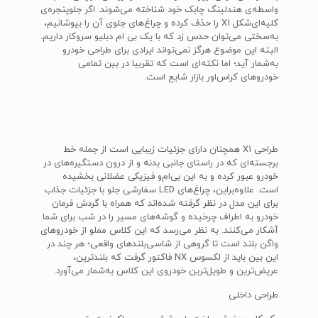
واسطه‌ی هندلینگ چابک خود شناخته می‌شوند. اگر جلوپنجره‌ی
کلیه‌ای‌شکل X1 را حذف کرده و چراغ‌های جلوی آن را بپوشانیم،
به‌سختی می‌توان حدس زد که با یک بی ام دبلیو سروکار داریم.
البته این موضوع هرگز نمی‌تواند ایرادی برای طراحی خودرو
به‌شمار آید؛ اما نکته‌ای است که تقریبا در بین تمامی
خودروهای کراس‌اور بازار شایع است.
طراحی X1 همچنان دارای جزئیات زیبایی است از جمله خط
برجسته‌ای که در راستای جانبی بدنه و از درون دستگیره‌های در
خودرو عبور کرده و به این بی‌ام‌و فیزیکی عضلانی بخشیده
است. علاوه‌براین، چراغ‌های LED سفارشی جلو با جزئیات جذاب
برای این مدل در نظر گرفته شده‌اند که همراه با گردش فرمان
خودرو به اطراف چرخیده و گوشه‌های مسیر را در شب برای شما
آشکار می‌کنند. به نظر می‌رسد که این کلاس مملو از خودروهای
واگن بلند است تا گروهی از شاسی‌بلند‌های واقعی؛ هر چند در
این بین باید از لکسوس NX فاکتور گرفت که بلندترین،
عریض‌ترین و طویل‌ترین خودروی این کلاس به‌شمار می‌آورد.
طراحی داخلی