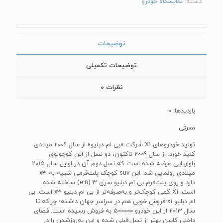
دسته:
نمایشگاه خودرو
توضیحات
توضیحات تکمیلی
نظرات
0
بازدیدها: 0
معرفی
تولید خودروهای X1 شرکت «بی ام دبلیو» از سال 2009 میلادی
کلید خورد. از سال 2009 تاکنون، دو نسل از این کوچولوی
باواریایی عرضه شده است که نسل دوم آن در اوایل سال 2015
میلادی رونمایی شد. این suv کوچک پلت‌فرمی شبیه به x3
دارد و روی پلت‌فرم بی ام دبلیو سری 3 (e91) ساخته شده
است. X1 کمی کوچک‌تر و به‌صرفه‌تر از بی ام دبلیو x3 است. بی
ام دبلیو x1 فروش خوبی هم در سراسر جهان داشته؛ چراکه تا
سال 2013 از این خودرو 500000 به فروش رسیده است. فضای
داخلی کابین بهتر از نسل قبلی شده و این به‌روزشدن را در