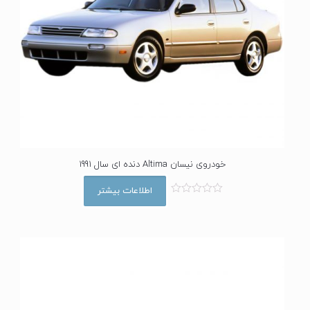
خودروی نیسان Altima دنده ای سال 1991
اطلاعات بیشتر
ا
م
ت
ی
ا
ز
0
ا
ز
5