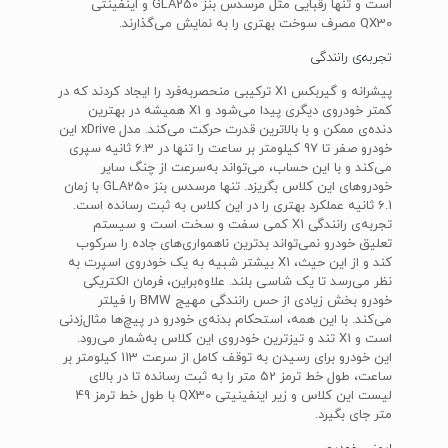
است و تنها رقبایی مثل مرسدس بنز GLA250 و اینفینتی
QX30 مصرف سوخت بهتری را به نمایش می‌گذارند.
تجربه‌ی رانندگی
پیشرانه و گیربکس X1 ترکیبی منحصربه‌فرد را ایجاد کردند که در
کمتر خودروی دیگری پیدا می‌شود و X1 همیشه در بهترین
دنده‌ی ممکن و با بالاترین قدرت حرکت می‌کند. مدل xDrive این
خودرو صفر تا 97 کیلومتر بر ساعت را تنها در 6.3 ثانیه سپری
می‌کند و با این حساب، می‌تواند به‌سرعت از چنگ سایر
خودروهای این کلاس بگریزد. تنها مرسدس بنز GLA250 با زمان
6.1 ثانیه عملکرد بهتری را در این کلاس به ثبت رسانده است.
تجربه‌ی رانندگی X1 کمی سفت و سخت است و سیستم
تعلیق خودرو نمی‌تواند بدترین ناهمواری‌های جاده را سرکوب
کند و از این حیث، X1 بیشتر شبیه به یک خودروی اسپرت به
نظر می‌رسد تا یک شاسی بلند. علاوه‌براین، فرمان الکتریکی
خودرو بخش زیادی از حس رانندگی مهیج BMW را فیلتر
می‌کند. با این همه، استحکام بدنه‌ی خودرو در پیچ‌ها مثال‌زدنی
است و X1 تند و تیزترین خودروی این کلاس به‌شمار می‌رود.
این خودرو برای رسیدن به توقف کامل از سرعت 113 کیلومتر بر
ساعت، طول خط ترمز 52 متر را به ثبت رسانده تا در بالای
لیست این کلاس و زیر اینفینیتی QX30 با طول خط ترمز 49
متر جای بگیرد.