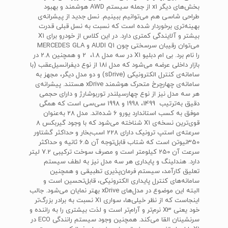
بخش‌های دیگر x1 از جمله سیستم AWD هوشمند و بهبود
طراحی شاسی هم می‌توانیم ببینیم. نسل جدید از پیشرانه‌ی
بهینه‌تری برخوردار شده است که نسبت به نسل قبلی قدرت
بیشتر و آلایندگی کمتری دارد. در این کلاس از خودرو برای X1
می‌توان رقیبان سرسختی چون AUDI Q1 و MERCEDES GLA
را نام برد. بی‌ ام‌ دبلیو X1 در سه مدل 1.8،‌ 2 و همچنین 2.8 در
بازار داخلی عرضه می‌شود که مدل 18i‌ از نوع دیفرانسیل‌عقب (با
سامانه‌ی کنترل الکترونیکی (sDrive) و دو مدل دیگر، مجهز به
سامانه‌ی چهارچرخ متحرک هوشمند xDrive هستند. پیشرانه‌ی
هر سه مدل نیز از نوع چهارسیلندر توربوشارژ و دارای حجمی
دقیق به‌ترتیب 1499، 1998 و 1998 سی‌سی است که همگی
موفق به کسب استاندارد یورو 6 شده‌اند. مدل 28 به‌عنوان
قوی‌ترین نسخه‌ی X1 شناخته می‌شود که با وجود گیربکس 8
سرعته‌ی استپ ترونیک دارای 228 اسب‌بخار و حداکثر گشتاور
350نیوتن است که شتاب‌ قابل‌توجه آن 6.5 ثانیه و حداکثر
سرعت آن 250 کیلومتر است و مصرف سوخت ترکیبی 7.2 لیتر
دارد. هندلینگ و پایداری هر سه مدل نیز به لطف سیستم
تعلیق کارآمد، سیستم فرمان‌پذیری تطبیقی و همچنین
سامانه‌های کنترل پایداری الکترونیکی، قابل‌تحسین است و
البته این موضوع در مدل‌های xDrive بهتر نمایان می‌شود. جالب
اینجاست که از نظر خیلی‌ها، سواری X1 نسبت به برادر بزرگ‌تر
خود یعنی X3 نرم‌تر و آرام‌تر است و لذت بیشتری را به راننده و
سرنشینان القا می‌کند. همچنین وجود سیستم رانندگی ECO در