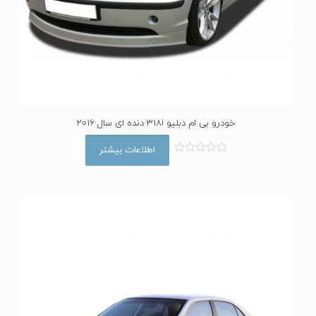
خودرو بی ام دبلیو 318i دنده ای سال 2016
اطلاعات بیشتر
ا
م
ت
ی
ا
ز
0
ا
ز
5