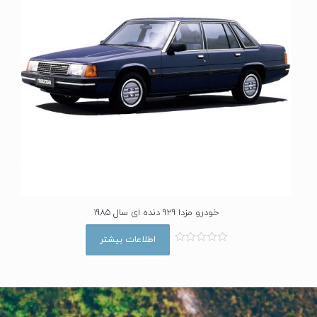
خودرو مزدا 929 دنده ای سال 1985
اطلاعات بیشتر
ا
م
ت
ی
ا
ز
0