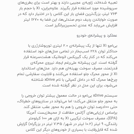
تعبیه شده‌اند، زاویه‌ی عجیبی دارند و بهتر است برای بطری‌های
سرپوشیده مورد استفاده قرار بگیرند. علاوه‌براین، X1 با حجم بار
764 لیتر، بزرگ‌ترین فضای بار این کلاس را در اختیار دارد که در
صورت خواباندن ردیف دوم صندلی‌ها، این فضا به 1670 لیتر
افزایش می‌یابد که عددی تحسین‌برانگیز است.
عملکرد و پیشرانه‌ی خودرو
بی‌ام‌و X1 تنها از یک پیشرانه‌ی 2.0 لیتری توربوشارژری با
حداکثر توان 228 اسب‌بخار در تمامی مدل‌های خود استفاده
می‌کند که در کنار یک گیربکس اتوماتیک هشت‌سرعته قرار
گرفته است. این پیشرانه علی‌رغم ایجاد نیروی محرکه‌ی
قدرتمند، مصرف سوخت بهینه‌ای هم دارد. مدل‌های استاندارد
X1 از محور محرک جلو استفاده می‌کنند و قابلیت سفارشی تمام
چرخ‌ها محرک که در داخل کمپانی با نام xDrive شناخته
می‌شود، برای این مدل در نظر گرفته شده است.
سیستم xDrive بی‌ام‌و در حالت معمول بیشتر توان خروجی را
به محور جلو منتقل می‌کند؛ اما می‌تواند در سناریوهای خطرناک،
حتی 100درصد توان خروجی را هم به محور عقب منتقل کند.
براساس ارزیابی‌های آژانس حفاظت از محیط‌زیست آمریکا
(EPA)، مصرف سوخت ترکیبی X1 به ازای هر 100 کیلومتر
رانندگی، 9 لیتر (10.2 لیتر در شهر/ 7.35 لیتر در بزرگراه) گزارش
شده که قابل‌رقابت با بسیاری از خودروهای دیگر این کلاس