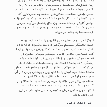
یک کابین خوش‌ساخت با پوشش چرمی باکیفیت، تریم چوبی
زیبا، کنترل‌های سرراست و صندلی‌های جادار، بی‌ام‌و X1 را به
انتخابی هوشمندانه در این کلاس تبدیل کرده است. در نقطه‌ی
مقابل، راحتی نامناسب صندلی‌های استاندارد، بخش‌هایی که
برای کاهش قیمت کلی خودرو استفاده شدند و کمبود تجهیزات
لوکس کلیدی از نقاط ضعف این مدل به‌شمار می‌آیند. طراحی
داخلی X1 به‌دقت انجام شده و پوشش‌های باکیفیت در بسیاری
از قسمت‌ها به چشم می‌خورند.
تمرکز اصلی در چیدمان کابین X1 روی راننده معطوف بوده
است. نمایشگر سیستم سرگرمی از وسط داشبورد جوانه زده و
اندکی به سمت راننده چرخیده است تا زاویه‌ی دید بهتری ایجاد
کند. دکمه‌های ساده‌ی رادیو و سیستم تهویه‌ی مطبوع در
قسمت میانی داشبورد و از بالا به پایین قرار گرفته‌اند. موقعیت
رانندگی X1 فوق‌العاده است؛ هر چند تنظیمات غربیلک فرمان
می‌توانست بازه‌ی حرکتی بیشتری را از هر دو منظر شیب و طول
داشته باشد. خود فرمان با لبه‌های پهن و پوشش چرمی دور آن،
حس بسیار لوکسی را به شما منتقل می‌کند. X1 تجهیزات
استاندارد زیادی برای ارائه به خریداران خود دارد؛ اما تعدادی از
آیتم‌های لوکس مرسوم در سایر خودروها از جمله قابلیت
تنظیم برقی ستون فرمان و گرمکن صندلی‌های عقب در این
مدل وجود ندارند.
راحتی و فضای داخلی