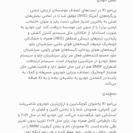
ایمنی خودرو
بی‌ام‌و X1 در تست‌های تصادف موسسه‌ی ارزیابی ایمنی
بزرگراه‌های آمریکا (IIHS) موفق شد تا در تمامی بخش‌های
اصلی به بالاترین امتیاز ممکن دست یابد و عنوان «انتخاب
ایمنی برتر» را از سوی این موسسه دریافت کند. این خودرو به
صورت استاندارد از امکاناتی مثل سیستم کنترل کشش و
پایداری، ترمز‌های دیسکی ضدقفل (ABS) همراه با خشک‌کن
اتوماتیک ترمزها، کیسه‌های هوای جانبی سرنشینان جلو،
کیسه‌های هوای پرده‌ای، کیسه‌های هوای زانویی سرنشینان
جلو، محدودکننده‌های فعال سر برای سرنشینان جلو و سیستم
حفظ خودرو در سراشیبی برخوردار است. سیستم ارتباطات
اضطراری BMW هم در این مدل حضور دارد و قابلیت‌هایی مثل
هشدار اتوماتیک تصادف، ردیابی خودروی مسروقه و کمک به
راننده در کشاندن خودرو به حاشیه‌ی جاده را به X1 اضافه
می‌کند.
جمع‌بندی
بی‌ام‌و X1 به‌عنوان کوچک‌ترین و ارزان‌ترین خودروی شاسی‌بلند
این کمپانی، همچنان شما را با راحتی کابین و فضای بار
استثنایی خود شگفت‌زده می‌کند. این خودرو که در سال 2016 با
یک بازطراحی کامل همراه بود، برای مدل 2017 تقریبا بدون تغییر
باقی مانده است. X1 همچنان نام و نشان کیفیت BMW را در
طراحی داخلی و خارجی خود حفظ کرده و علی‌رغم اینکه توان