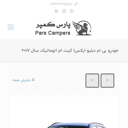
09133135582
خودرو بی ام دبلیو ایکس1 کیت ام اتوماتیک سال 2017
نمایش همه