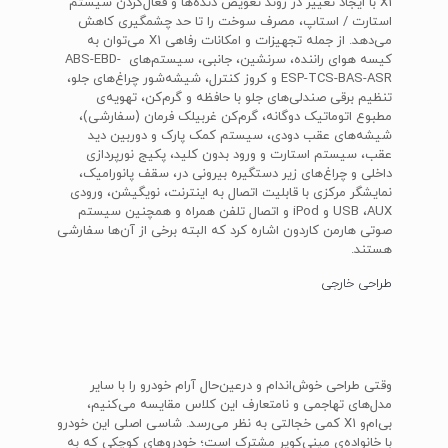
X1 با ایجاد تغییر در روند تعویض دنده‌ها و فعال‌کردن سیستم
استارت / استاپ، مصرف سوخت را تا حد چشمگیری کاهش
می‌دهد. از جمله تجهیزات و امکانات رفاهی X1 می‌توان به
کیسه هوای راننده، سرنشین، جانبی، سیستم‌های ABS-EBD-
ESP-TCS-BAS-ASR و کروز کنترل، شیشه‌شور چراغ‌های جلو،
تنظیم برقی صندلی‌های جلو با حافظه و گرم‌کن، تهویه‌ی
مطبوع اتوماتیک دو‌گانه، گرم‌کن غربیلک فرمان (سفارشی)،
شیشه‌های عقب دودی، سیستم کمک پارک و دوربین دید
عقب، سیستم استارت و ورود بدون کلید، پکیج نورپردازی
داخلی و چراغ‌های زیر دستگیره بیرونی در، سقف پانورامیک،
نمایشگر مرکزی با قابلیت اتصال به اینترنت، نویگیشن، ورودی
USB ،AUX و iPod و اتصال تلفن همراه و همچنین سیستم
صوتی‌ هارمن کاردون اشاره کرد که البته برخی از آن‌ها سفارشی
هستند.
طراحی خارجی
وقتی طراحی خوش‌اندام و درعین‌حال آرام خودرو را با سایر
مدل‌های تهاجمی و نامتعارف این کلاس مقایسه می‌کنیم،
بی‌ام‌و X1 کمی خجالتی به نظر می‌رسد. شاسی اصلی این خودرو
با خانواده‌ی مینی‌کوپر مشترک است؛ خودروهای کوچکی که به