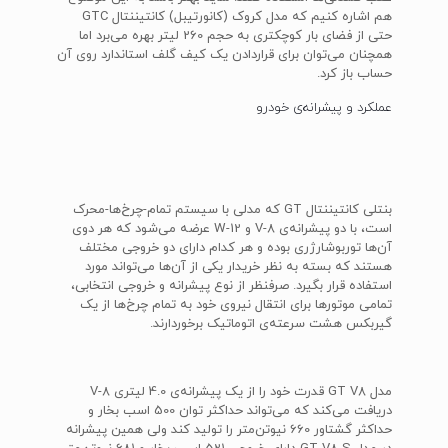
هم اشاره کنیم که مدل کروک (کانورتیبل) کانتیننتال GTC
حتی از فضای بار کوچکتری به حجم 260 لیتر بهره می‌برد اما
همچنان می‌توان برای قراردادن یک کیف گلف استاندارد روی آن
حساب باز کرد.
عملکرد و پیشرانه‌ی خودرو
بنتلی کانتیننتال GT که مدلی با سیستم تمام-چرخ‌ها-محرک
است، با دو پیشرانه‌ی V-8 و W-12 عرضه می‌شود که هر دوی
آن‌ها توربوشارژری بوده و هر کدام دارای دو خروجی مختلف
هستند که بسته به نظر خریدار یکی از آن‌ها می‌تواند مورد
استفاده قرار بگیرد. صرفنظر از نوع پیشرانه و خروجی انتخابی،
تمامی موتورها برای انتقال نیروی خود به تمام چرخ‌ها از یک
گیربکس هشت سرعته‌ی اتوماتیک برخوردارند.
مدل GT V8 قدرت خود را از یک پیشرانه‌ی 4.0 لیتری V-8
دریافت می‌کند که می‌تواند حداکثر توان 500 اسب بخار و
حداکثر گشتاور 660 نیوتن‌متر را تولید کند ولی همین پیشرانه