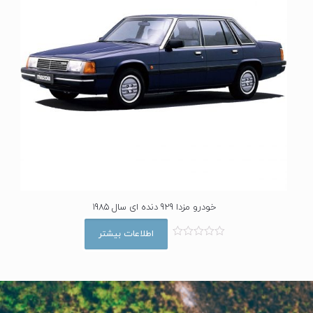
خودرو مزدا 929 دنده ای سال 1985
اطلاعات بیشتر
ا
م
ت
ی
ا
ز
0