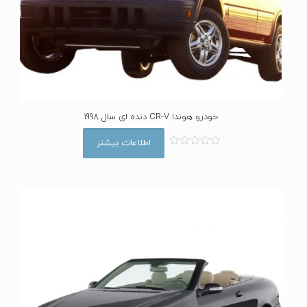
خودرو هوندا CR-V دنده ای سال 1998
اطلاعات بیشتر
ا
م
ت
ی
ا
ز
0
ا
ز
5