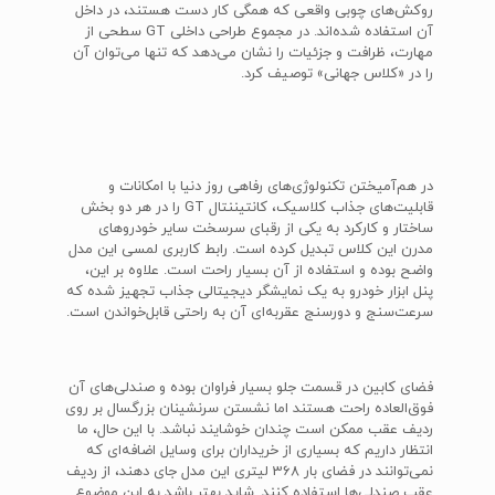
روکش‌های چوبی واقعی که همگی کار دست هستند، در داخل
آن استفاده شده‌اند. در مجموع طراحی داخلی GT سطحی از
مهارت، ظرافت و جزئیات را نشان می‌دهد که تنها می‌توان آن
را در «کلاس جهانی» توصیف کرد.
در هم‌آمیختن تکنولوژی‌های رفاهی روز دنیا با امکانات و
قابلیت‌های جذاب کلاسیک، کانتیننتال GT را در هر دو بخش
ساختار و کارکرد به یکی از رقبای سرسخت سایر خودروهای
مدرن این کلاس تبدیل کرده است. رابط کاربری لمسی این مدل
واضح بوده و استفاده از آن بسیار راحت است. علاوه بر این،
پنل ابزار خودرو به یک نمایشگر دیجیتالی جذاب تجهیز شده که
سرعت‌سنج و دورسنج عقربه‌ای آن به راحتی قابل‌خواندن است.
فضای کابین در قسمت جلو بسیار فراوان بوده و صندلی‌های آن
فوق‌العاده راحت هستند اما نشستن سرنشینان بزرگسال بر روی
ردیف عقب ممکن است چندان خوشایند نباشد. با این حال، ما
انتظار داریم که بسیاری از خریداران برای وسایل اضافه‌ای که
نمی‌توانند در فضای بار 368 لیتری این مدل جای دهند، از ردیف
عقب صندلی‌ها استفاده کنند. شاید بهتر باشد به این موضوع