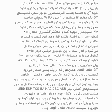
موتور V8 نیز علاوه‌بر موتور اصلی w12 عرضه شد تا قیمتی
پایین‌تر از مدل 12 سیلندر داشته باشد و افراد بیشتری قدرت
خرید آن را داشته باشند. قدرتمندترین موتور بنتلی کانتیننتال
GT یک موتور 12 سیلندر با آرایش W 48 سوپاپ ساخت
کمپانی خودروسازی فولکس واگن آلمان به حجم 6000 سی‌سی
مجهز به سیستم توربوشارژ است که می‌تواند حداکثر قدرت
616 اسب‌بخار را تولید کند و حداکثر گشتاوری معادل 800
نیوتون‌متر را در اختیار راننده قرار دهد. این قدرت و گشتاور
عظیم از طریق یک گیربکس 8 سرعته‌ی اتوماتیک با قابلیت
تعویض دنده از پشت فرمان به محور عقب خودرو منتقل
می‌شود و قادر است تا این خودروی لوکس دودر 2350
کیلوگرمی را در مدت‌زمان 4 ثانیه از حالت سکون به مرز 100
کیلومتر برساند و حداکثر سرعت 322 کیلومتر را ثبت کند که
برای خودرویی با این مشخصات، عالی است. در بنتلی
continental GT همان‌طور که از یک بنتلی انتظار می‌رود،
کیفیت بالا و بالاترین تریم امکانات رفاهی و ایمنی را شاهد
هستیم از قبیل: کیسه ایمنی هوای راننده و سرنشین و جانبی و
پرده‌ای، ترمز دیسکی چهار چرخ مجهز به سیستم ضدقفل و سایر
سیستم‌های کمکی ترمز EBD-ESP-TCS-BA-HAC-DSC-ASR،
صندلی‌های برقی با روکش چرم و دارای ماساژور و تهویه،
شیشه‌بالابر برقی، فرمان برقی با روکش چرمی و دارای گرمکن،
مانیتور بزرگ چندمنظوره‌ی جلو، کروز کنترل هوشمند، سیستم
ناوبری و سیستم engine start/stop و… .