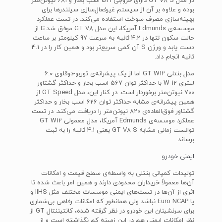
در مدل GT V8 S دارای خروجی 521 اسب بخار و 681 نیوتن‌متر
بوده و علاوه بر آن از سیستم غیرفعال‌سازی سیلندرها برای
بهینه‌سازی مصرف سوخت استفاده می‌کند. در تست عملکرد
موسسه‌ی Edmunds آمریکا، این مدل GT V8 موفق شد تا از
حالت سکون تنها در 4.2 ثانیه به سرعت 97 کیلومتر بر ساعت
دست یابد و ورژن S آن کمی سریع‌تر بود و همین کار را در 4.1
ثانیه انجام داد.
مدل بنتلی GT W12 اما از یک پیشرانه‌ی توربو-دوقلوی 6.0
لیتری W-12 با حداکثر توان 567 اسب بخار و حداکثر گشتاور
700 نیوتن‌متر برخوردار است. در کنار این، مدل GT Speed از
همین پیشرانه‌ی مشابه حداکثر توان 626 اسب بخار و حداکثر
گشتاور فوق‌العاده‌ی 820 نیوتن‌متر را دریافت می‌کند. در تست
عملکرد موسسه‌ی Edmunds آمریکا، مدل معمولی GT W12
توانست زمانی مشابه GT V8 S یعنی 4.1 ثانیه را به ثبت
برساند.
ایمنی خودرو
تولیدات کمپانی بنتلی به واسطه‌ی سطح قیمت و امکانات
آن‌ها معمولاً خریداران محدودی دارند و همین امر باعث شده تا
اثری از آن‌ها در تست‌های ایمنی موسسات مختلف مثل IIHS و
یا Euro NCAP نباشد ولی همانطور که امکانات رفاهی بی‌شماری
برای سرنشینان این خودرو در نظر گرفته شده، کانتیننتال GT از
نظر امکانات ایمنی هم در این زمینه کم نگذاشته است و از