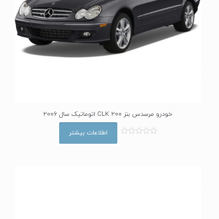
خودرو مرسدس بنز CLK 200 اتوماتیک سال 2006
اطلاعات بیشتر
ا
م
ت
ی
ا
ز
0
ا
ز
5