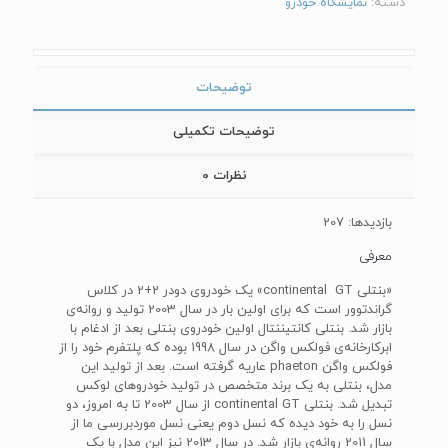
دسته:
نمایشگاه خودرو
توضیحات
توضیحات تکمیلی
نظرات
0
بازدیدها: 207
معرفی
«بنتلی continental GT» یک خودروی دودر 2+2 در کلاس
گراندتوور است که برای اولین بار در سال 2003 تولید و روانه‌ی
بازار شد. بنتلی کانتیننتال اولین خودروی بنتلی بعد از ادغام با
ابرکارخانه‌ی فولکس واگن در سال 1998 بوده که پلتفرم خود را از
فولکس واگن phaeton عاریه گرفته است. بعد از تولید این
مدل، بنتلی به یک برند متخصص در تولید خودروهای لوکس
تبدیل شد. بنتلی continental GT از سال 2003 تا به امروز، دو
نسل را به خود دیده که نسل دوم یعنی نسل موردبررسی ما از
سال 2011 روانه‌ی بازار شد. در سال 2013 نیز این مدل با یک