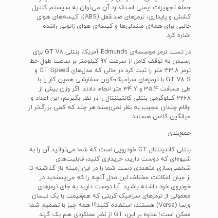
جمله تجهیزات ایمنی استاندارد آن می‌توان به سیستم کنترل
کشش و پایداری، ترمزهای ضد قفل (ABS)، کیسه‌های هوای
جانبی برای همه‌ی صندلی‌ها و کیسه‌ی هوای زانویی راننده
اشاره کرد.
در تست ترمز موسسه‌ی Edmunds آمریکا، بنتلی GT V8 برای
رسیدن به توقف کامل از سرعت 97 کیلومتر بر ساعت طول خط
ترمز 33.8 متر را ثبت کرد در حالی که مدل‌های GT Speed و
GT V8 S با ترمزهای سرامیک-کربن سفارشی همین کار را با
طی مسافت 35.4 و 34.7 متر انجام دادند. اگر وزن بیش از
2268 کیلوگرمی بنتلی کانتیننتال را در نظر بگیریم، این اعداد و
ارقام چندان عجیب به نظر نمی‌رسند هر چند که کمی بزرگ‌تر از
میانگین کلاس هستند.
جمع‌بندی
بنتلی کانتیننتال GT خودرویی است که شما می‌توانید آن را به
شیوه‌ای که دوست دارید، خریداری کنید، قابلیت‌های
شخصی‌سازی متعددی دست شما را در این زمینه باز گذاشته تا
از میان امکانات مختلف این مدل آنچه را که می‌پسندید در
خودروی خود داشته باشید. آیا دوست دارید به جای ترمزهای
معمولی از ترمزهای سرامیک-کربنی که هم‌قیمت با یک نیسان
ورسا (Versa) هستند، استفاده کنید؟! همه چیز با تصمیم شما
ممکن است! علاوه بر این، GT از نظر عملکردی هم یک گرند