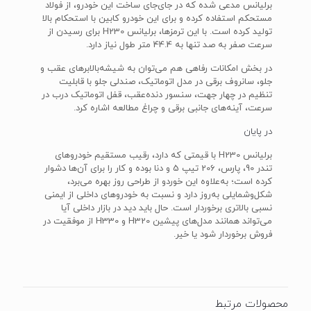
برلیانس مدعی شده که در جای‌جای ساخت این خودرو، از فولاد
مستحکم استفاده کرده و برای این خودرو کابین با استحکام بالا
تولید کرده است. با این ترمزها، برلیانس H230 برای رسیدن از
سرعت صفر به صد تنها به 44.4 متر طول نیاز دارد.
در بخش امکانات رفاهی هم می‌توان به شیشه‌بالابرهای عقب و
جلو، سانروف برقی در مدل اتوماتیک، صندلی جلو با قابلیت
تنظیم در چهار جهت، سنسور دنده‌عقب، قفل اتوماتیک درب در
سرعت، آینه‌های جانبی برقی و چراغ مطالعه اشاره کرد.
در پایان
برلیانس H230 با قیمتی که دارد، رقیب مستقیم خودروهای
تندر 90، پارس، 206 تیپ 5 و دنا بوده و کار را برای آن‌ها دشوار
کرده است؛ به‌علاوه این خوردو از طراحی روز بهره می‌برد،
شکل‌وشمایلی به‌روز دارد و نسبت به خودروهای داخلی از ایمنی
نسبی بالاتری برخوردار است. حال باید دید در بازار داخلی آیا
می‌تواند همانند مدل‌های پیشین H320 و H330 از موفقیت در
فروش برخوردار شود یا خیر.
محصولات مرتبط