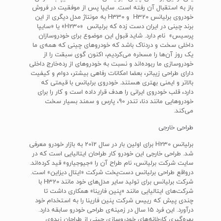
باز به استقبال آن رفته است. سایپا پس از موفقیت در فروش
خودروی برلیانس H320 و H330 به مونتاژ مدل دیگری از این
برند چینی در ایران دست زده که برلیانس «H230» یا «سایپا
پرسیس» نام دارد. شاید قبول این موضوع برای خودروسازان
داخلی سخت و دردناک باشد که خودروهای چینی که همه‌ی ما
یک روز آن‌ها را مسخره می‌کردیم، اکنون گوی سبقت را از
خودروسازی ما ربوده‌اند و نسبت به خودروهای از رده‌خارج داخلی
دارای طراحی زیباتر، بعضا امکانات رفاهی بیشتر، دوام و کیفیت
بالاتر و ایمنی بهتری هستند. خودروی برلیانس با قیمتی که
دارد، قلب خودروی ایرانی را هدف قرار داده است و کار را برای
خودروهایی مانند دنا، تندر 90، پارس و سمند بسیار سخت
می‌کند.
طراحی خارجی
برلیانس H230 برای اولین بار در سال 2012 به بازار خودرو معرفی
شد. طراحی خارجی این خودرو کار طراحان ایتالیایی است که در
سایت شرکت برلیانس، نام طراح آن را «جیوجیارو» قید کرده‌اند.
درواقع طراحی برلیانس دست‌پخت شرکت «ایتال دیزاین» است.
شرکت برلیانس برای تولید سایر مدل‌های خود مانند H320 با
شرکت‌های ایتالیایی مانند «پنین فارینا» همکاری داشت تا
چندی پیش که رییس شرکت پنین فارینا را به استخدام خود
درآورد. این فرد 15 سال در زمینه‌ی طراحی خودرو سابقه دارد.
بهره‌گیری کارخانه‌های خودروسازی چینی از طراحان زبده‌ی