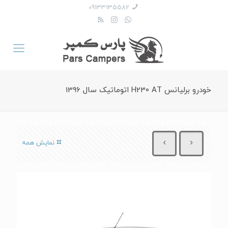
09133135582
خودرو برلیانس H230 AT اتوماتیک سال 1396
نمایش همه