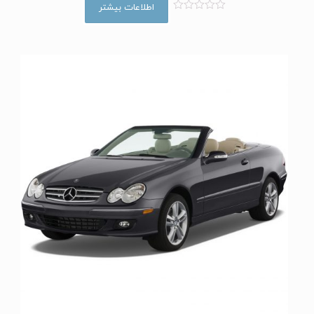
اطلاعات بیشتر
ا
م
ت
ی
ا
ز
0
ا
ز
5