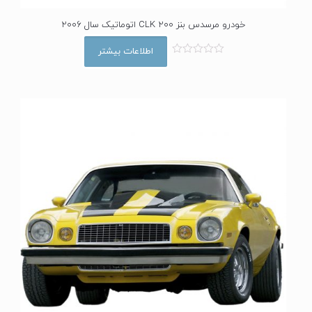
خودرو مرسدس بنز CLK 200 اتوماتیک سال 2006
اطلاعات بیشتر
ا
م
ت
ی
ا
ز
0
ا
ز
5