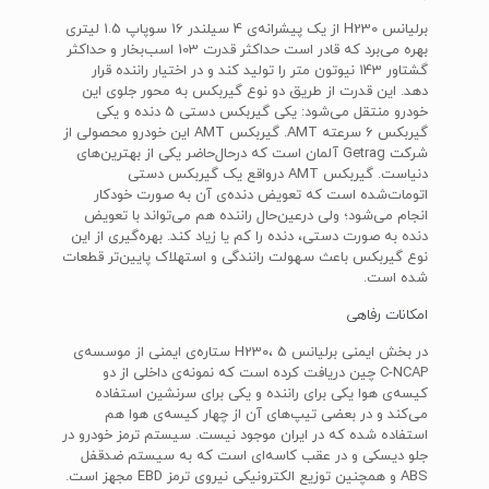
برلیانس H230 از یک پیشرانه‌ی 4 سیلندر 16 سوپاپ 1.5 لیتری
بهره می‌برد که قادر است حداکثر قدرت 103 اسب‌بخار و حداکثر
گشتاور 143 نیوتون متر را تولید کند و در اختیار راننده قرار
دهد. این قدرت از طریق دو نوع گیربکس به محور جلوی این
خودرو منتقل می‌شود: یکی گیربکس دستی 5 دنده و یکی
گیربکس 6 سرعته AMT. گیربکس AMT این خودرو محصولی از
شرکت Getrag آلمان است که درحال‌حاضر یکی از بهترین‌های
دنیاست. گیربکس AMT درواقع یک گیربکس دستی
اتومات‌شده است که تعویض دنده‌ی آن به صورت خودکار
انجام می‌شود؛ ولی درعین‌حال راننده هم می‌تواند با تعویض
دنده به صورت دستی، دنده را کم یا زیاد کند. بهره‌گیری از این
نوع گیربکس باعث سهولت رانندگی و استهلاک پایین‌تر قطعات
شده است.
امکانات رفاهی
در بخش ایمنی برلیانس H230، 5 ستاره‌ی ایمنی از موسسه‌ی
C-NCAP چین دریافت کرده است که نمونه‌ی داخلی از دو
کیسه‌ی هوا یکی برای راننده و یکی برای سرنشین استفاده
می‌کند و در بعضی تیپ‌های آن از چهار کیسه‌ی هوا هم
استفاده شده که در ایران موجود نیست. سیستم ترمز خودرو در
جلو دیسکی و در عقب کاسه‌ای است که به سیستم ضدقفل
ABS و همچنین توزیع الکترونیکی نیروی ترمز EBD مجهز است.