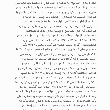
خودروسازی «سایپا» به عرضه‌ی چند مدل از محصولات برلیانس
به ایران اقدام کرده است که این محصولات را می‌توان در رده‌ی
هاچ‌بک، سدان و کراس‌اوور رده‌بندی کرد. محصولات برلیانس را
می‌توان نسبت به بسیاری از محصولات چینی، در مرتبه‌ی
بالاتری از نظر رده‌ی کیفی قرار داد؛ اما هنوز هم نسبت به
بسیاری از هم‌وطنان خود، ضعف‌های کیفی و فنی در آن دیده
می‌شود که جای تصحیح و بهینه‌سازی دارد. محصولات
عرضه‌شده‌ از برند برلیانس در کشور را می‌توان شامل مدل‌های
H220 ،H230 ،H330، H320 و V5 دانست که تمامی این
محصولات را گروه سایپا عرضه می‌کند.برلیانس H220 یک
خودروی هاچ‌بک شهری است که درواقع نسخه‌ی هاچ‌بک H230
به‌شمار می‌رود. طراحی این مدل را نه می‌توان به‌طور محض
زشت دانست و نه کاملا زیبا نامید؛ اما نسبت به بسیاری از
محصولات حال‌حاضر بازار کشورمان از زیبایی بالایی برخوردار
است؛ ولی هرچه باشد در بسیاری از قسمت‌های آن، به‌وضوح
طراحی محافظه‌کارانه‌ای به چشم‌ می‌خورد.H220 در دو تیپ
دستی و اتوماتیک عرضه می‌شود که هر دو نمونه از پیشرانه‌ای
مشترک استفاده می‌کنند که 1.5 لیتر حجم و توانایی تولید 102
اسب‌بخار قدرت در دور 5800 و 138 نیوتن‌متر گشتاور در دور
4000 دارد. مصرف سوخت این پیشرانه در نمونه‌ی اتوماتیک به
رقم 6.5 لیتر در هر صد کیلومتر می‌رسد. نمونه‌ی دستی دارای
یک جعبه‌دنده‌ی 5 سرعته‌ی دستی بوده و مدل اتوماتیک به
جعبه‌دنده‌ی خودکار 6 سرعته مجهز شده است.در زمینه‌ی