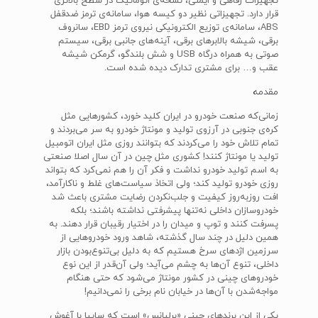
تجهیزات رفاهی و ایمنی، نسخه‌ی اتوماتیک در سطح بالاتری
قرار دارد. تجهیزاتی نظیر دو کیسه هوا، سامانه‌ی ترمز ضدقفل
ABS، سامانه‌ی توزیع الکترونیکی نیروی ترمز EBD، سانروف
برقی، شیشه بالابرهای برقی، آینه‌های جانبی برقی، سیستم
صوتی به همراه درگاه USB و شش بلندگو، گرمکن شیشه
عقب و… برای مشتری تدارک دیده شده است.
مقدمه
زمانی‌که صنعت خودرو در ایران کلید خورد، کشورهایی مثل
کره‌ی جنوبی در آرزوی تولید و مونتاژ خودرو به سر می‌بردند و
تمام تلاش خود را می‌کردند که بتوانند روزی مثل ایران اتومبیل
تولید یا مونتاژ کنند! کشوری مثل چین در آن سال اصلا صنعتی
به اسم تولید خودرو نداشت و فکر آن را هم نمی‌کرد که بتواند
روزی خودرو تولید کند؛ ولی اتخاذ سیاست‌های غلط و ناکارآمد،
افت روزبه‌روز کیفیت و جلب‌نکردن رضایت مشتری باعث شد
خودروسازان داخلی نه‌تنها پیشرفتی نداشته باشند؛ بلکه
پسرفت کنند و توپ و میدان را در اختیار رقیبان قرار دهند. به
همین دلیل در چند سال گذشته، شاهد ورود خودروهایی از
سرزمین اژدهای سرخ هستیم که به دلیل بی‌تنوع‌بودن بازار
داخلی، تنوع آن‌ها به چشم می‌آید؛ ولی آ‌ن‌قدر از این نوع
خودروهای چینی در کشور مونتاژ می‌شود که حتی هنگام
مواجه‌شدن با آن‌ها در خیابان نام برخی را نمی‌دانیم!
یکی از این برندهای چینی «برلیانس» است که سایپا با آغوش