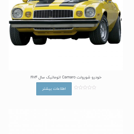
خودرو شورولت Camaro اتوماتیک سال 1974
اطلاعات بیشتر
ا
م
ت
ی
ا
ز
0
ا
ز
5