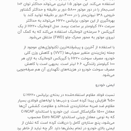
استفاده می‌کند. این موتور 1.5 لیتری می‌تواند حداکثر توان 102
اسب‌بخار را در دور موتور 5800 دور بر دقیقه و حداکثر گشتاور
خروجی 138 نیوتن‌متر را در 4000 دور بر دقیقه تولید کند. با
بهره‌گیری از این موتور، برلیانس H220 می‌تواند به حداکثر
سرعت 170 کیلومتر بر ساعت برسد. مدل اتوماتیک H220 از یک
گیربکس 6 سرعته‌ی اتوماتیک استفاده می‌کند که به کمک آن
نیروی موتور به محور محرک جلو (FWD) منتقل می‌شود.
با استفاده از آخرین و پیشرفته‌ترین تکنولوژی‌های موجود از
جمله زمان‌بندی متغیر سوپاپ‌ها (VVT) و کاهش وزن کلی
خودرو، مصرف سوخت H220 با گیربکس اتوماتیک به ازای هر
100 کیلومتر رانندگی، 6.6 لیتر است. بدیهی است با کاهش
مصرف سوخت خودرو در هزینه‌های نگهداری آن هم صرفه‌جویی
می‌شود.
ایمنی خودرو
نسبت فولاد مقاوم استفاده‌شده در بدنه‌ی برلیانس H220 تا
50% افزایش پیدا کرده است و درب‌ها با لوله‌های فولادی بسیار
مقاوم ضد ضربه ساختاربندی شده‌اند و مقاومت کششی آن‌ها
معادل 1500 مگاپاسکال است. این خودرو با استاندارد C-NCAP
که به نوعی معادل چینی استاندارد Euro NCAP محسوب
می‌شود، پنج ستاره‌ی کامل را دریافت کرده است که نشان از
ایمنی بالای خودرو در تمام بخش‌ها دارد. اگر چه نباید از خاطر برد