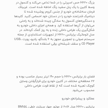
بزرگ H220 حس اسپرتی را در شما تداعی می‌کند و کنسول در
وسط کابین با یک پنل سفید رنگ احاطه شده است. غربیلک
فرمان سه‌شاخه‌ی خودرو از جنس کروم پوشیده شده تا
دینامیک قدرتمند خودرو را در دستان خود احساس کنید. کلیدها
و دستگیره‌های کنسول به سادگی چیده شده‌اند و به راحتی
می‌توان از آن‌ها استفاده کرد. و همه‌ی اجزای داخلی خودرو به
شکل‌گیری یک طراحی داخلی زنده و به روز کمک کرده‌اند. در
مدل اتوماتیک برلیانس H220 از تجهیزات استانداردی از جمله
سیستم صوتی و تصویری مجهز به 6 بلندگو، رادیو، پورت USB،
CD Player و سقف شیشه‌ای برقی استفاده شده است.
فضای بار برلیانس H220 با حجم 190 لیتر بسیار مناسب بوده و
22 محظفه‌ی مختلف در کابین خودرو برای قرارگرفتن وسایل
کوچک تعبیه شده است که از نقاط قوت طراحی داخلی
محسوب می‌شود.
عملکرد و پیشرانه‌ی خودرو
برلیانس H220 مدل 2016 از موتور چهار سیلندر خطی BM15L