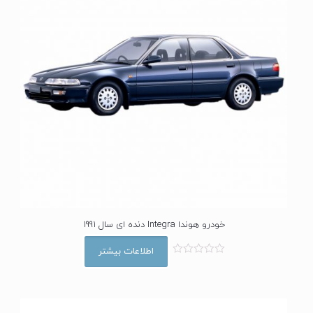
خودرو هوندا Integra دنده ای سال 1991
اطلاعات بیشتر
ا
م
ت
ی
ا
ز