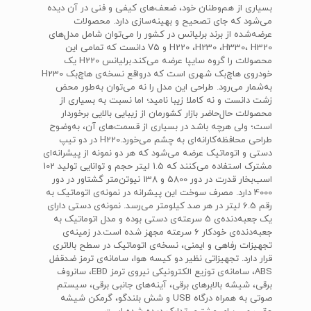
بسیاری از هم‌وطنان خود، ضعف‌های کیفی و فنی در آن دیده
می‌شود که جای تصحیح و بهینه‌سازی دارد. محصولات
عرضه‌شده‌ از برند برلیانس در کشور را می‌توان شامل مدل‌های
H220 ،H230 ،H330، H320 و V5 دانست که تمامی این
محصولات را گروه سایپا عرضه می‌کند.برلیانس H220 یک
خودروی هاچ‌بک شهری است که درواقع نسخه‌ی هاچ‌بک H230
به‌شمار می‌رود. طراحی این مدل را نه می‌توان به‌طور محض
زشت دانست و نه کاملا زیبا نامید؛ اما نسبت به بسیاری از
محصولات حال‌حاضر بازار کشورمان از زیبایی بالایی برخوردار
است؛ ولی هرچه باشد در بسیاری از قسمت‌های آن، به‌وضوح
طراحی محافظه‌کارانه‌ای به چشم‌ می‌خورد.H220 در دو تیپ
دستی و اتوماتیک عرضه می‌شود که هر دو نمونه از پیشرانه‌ای
مشترک استفاده می‌کنند که 1.5 لیتر حجم و توانایی تولید 102
اسب‌بخار قدرت در دور 5800 و 138 نیوتن‌متر گشتاور در دور
4000 دارد. مصرف سوخت این پیشرانه در نمونه‌ی اتوماتیک به
رقم 6.5 لیتر در هر صد کیلومتر می‌رسد. نمونه‌ی دستی دارای
یک جعبه‌دنده‌ی 5 سرعته‌ی دستی بوده و مدل اتوماتیک به
جعبه‌دنده‌ی خودکار 6 سرعته مجهز شده است.در زمینه‌ی
تجهیزات رفاهی و ایمنی، نسخه‌ی اتوماتیک در سطح بالاتری
قرار دارد. تجهیزاتی نظیر دو کیسه هوا، سامانه‌ی ترمز ضدقفل
ABS، سامانه‌ی توزیع الکترونیکی نیروی ترمز EBD، سانروف
برقی، شیشه بالابرهای برقی، آینه‌های جانبی برقی، سیستم
صوتی به همراه درگاه USB و شش بلندگو، گرمکن شیشه