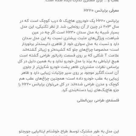
عقب و… برای مشتری تدارک دیده شده است.
معرفی برلیانس H220
برلیانس H220 یک خودروی هاچ‌بک 5 درب کوچک است که در
سال 2013 در چین از آن رونمایی شد. از نظر تکنیکی، این مدل
بسیار شبیه به مدل سدان H230 است اگر چه در عین
شباهت، ویژگی‌های مثبت بیشتری نسبت به این مدل سدان
دارد و نسبت به مدل سواری خود از ظاهری دلپسندتر برخوردار
است؛ مخصوصا چراغ‌های جلو که کشیده‌تر و زیباتر گشته‌اند.
علامت T شکلی که بر روی قسمت رادیاتور طراحی گشته است
هیچ ارتباطی به برند یا مدل خودرو ندارد و به همین دلیل در کل
براساس نظرات مشتریان ظاهر پشت خودرو شکیل‌تر از جلوی
آن است.گلگیر موجود بر روی سپر جزئیات زیبایی دارد و ظاهر
زیبایی به عقب خودرو داده است؛ همچنین چراغ‌های عقب هم
کوچک و مدرن طراحی شده‌اند. در کل می‌توان برلیانس H220 را
جزو هاچ‌بک‌های زیبا دسته‌بندی کرد.
فلسفه‌ی طراحی بین‌‎المللی
این مدل به طور مشترک توسط طراح خوشنام ایتالیایی جورجتو