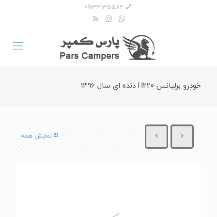
09133135582
خودرو برلیانس H220 دنده ای سال 1396
نمایش همه