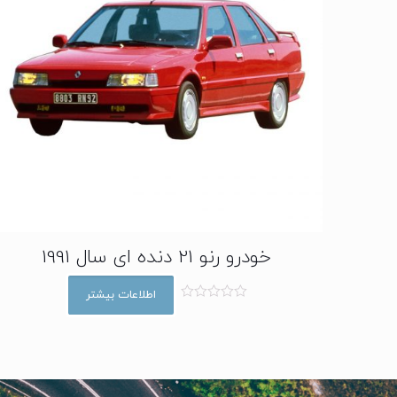
خودرو رنو 21 دنده ای سال 1991
اطلاعات بیشتر
ا
م
ت
ی
ا
ز
0
ا