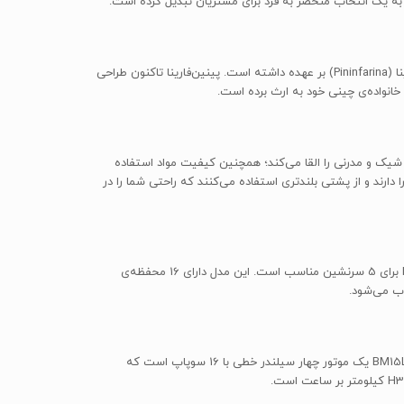
برلیانس H330 از ظاهری بسیار زیبا برخوردار است. در توضیح زیبایی منحصر به فرد این محصول همین بس که طراحی آن را شرکت ایتالیایی پینین‌فارینا (Pininfarina) بر عهده داشته است. پینین‌فارینا تاکنون طراحی
H33 از ترکیب دو رنگ سیاه و بژ استفاده شده که حس شیک و مدرنی را القا می‌کند؛ همچنین کیفیت مواد استفاده
ن سه‌شاخه‌ی H330 با چرم طبیعی پوشیده شده است. صندلی‌های جلو قابلیت تنظیم در 8 حالت مختلف را دارند و از پشتی بلندتری استفاده می‌کنند که راحتی شما را در
محیط داخلی H330 بسیار آرام است و در طراحی بدنه‌ی آن از عایق‌های صوتی برای کاهش سر و صدا استفاده شده است. فضای داخلی برلیانس H330 برای 5 سرنشین مناسب است. این مدل دارای 16 محفظه‌ی
برلیانس H330 از موتور بنزین‌سوز BM15L با حجم 1498cc استفاده می‌کند. این موتور با همکاری مشترک شرکت برلیانس و BMW طراحی شده است. BM15L یک موتور چهار سیلندر خطی با 16 سوپاپ است که