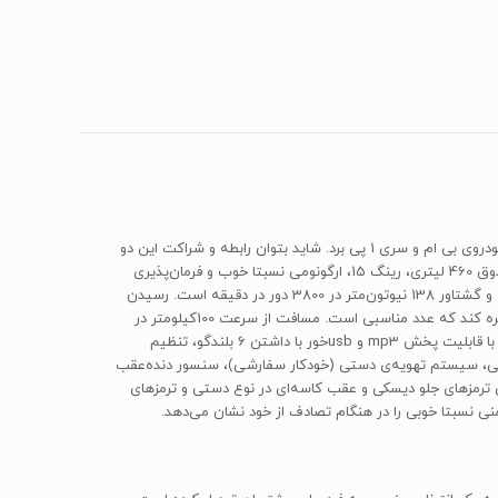
سدان متوسط شهری که به‌تازگی وارد بازار خودروی ایران شده، «برلیانس H330» است. با نگاهی اجمالی می‌توان به شباهت طراحی زیاد جلوی آن به خودروی بی ام و سری 1 پی برد. شاید بتوان رابطه و شراکت این دو
کمپانی با یکدیگر را دلیل آن دانست. البته در طراحی آن کمی تنوع در چراغ‌ها و سپر و به‌خصوص انحنا و خطوط پرحجم استفاده شده است. فضای صندوق 460 لیتری، رینگ 15، ارگونومی نسبتا خوب و فرمان‌پذیری
تیز از ویژگی‌های برلیانس H330 هستند.پیشرانه‌ی 1.5 لیتری 4سیلندر 16 سوپاپه با آرایش خطی آن قادر به تولید 103 اسب‌بخار در 5800 دور در دقیقه و گشتاور 138 نیوتون‌متر در 3800 دور در دقیقه است. رسیدن
به سرعت صفر تا صد آن زیر 12 ثانیه است که می‌تواند وزن 1245 کیلوگرمی‌اش را به حرکت درآورد. باک آن قادر است 55 لیتر بنزین را درون خود ذخیره کند که عدد مناسبی است. مسافت از سرعت 100کیلومتر در
ساعت تا حال سکون، به‌طور رسمی، 40 متر ذکر شده است. جعبه‌دنده‌ی خودکار آن 5سرعته بوده و قابلیت تعویض دستی نیز دارد.سیستم صوتی آن با قابلیت پخش mp3 و usbخور با داشتن 6 بلندگو، تنظیم
نه‌های جانبی به‌طور برقی، شیشه‌های بالابر برقی، سیستم تهویه‌ی دستی (خودکار سفارشی)، سنسور دنده‌عقب
ومات 6.7 لیتر و در نوع دستی 6.4 لیتر به ازای هر 100 کیلومتر است.برلیانس دارای ترمزهای جلو دیسکی و عقب کاسه‌ای در نوع دستی و ترمزهای