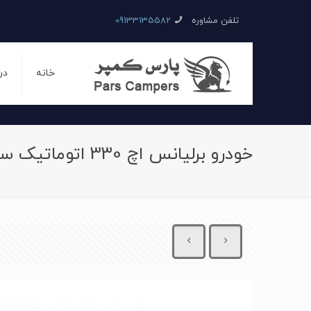
تلفن مشاوره
09133135582
خانه
در
خودرو برلیانس اچ 330 اتوماتیک سال 1396