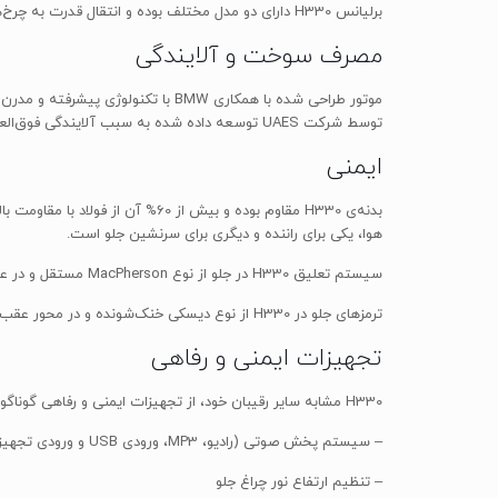
برلیانس H330 دارای دو مدل مختلف بوده و انتقال قدرت به چرخ‌ها در هر کدام متفاوت است. در مدل دستی از یک گیربکس 5 سرعته و برای مدل اتوماتیک از یک گیربکس اتوماتیک 4 سرعته استفاده شده است.
مصرف سوخت و آلایندگی
توسط شرکت UAES توسعه داده شده به سبب آلایندگی فوق‌العاده کم، مصرف سوخت بهینه و توان زیاد قابل‌قبول همگان قرار گرفته است. برلیانس H330 دارای استاندارد آلایندگی یورو 5 (Euro V) می‌باشد.
ایمنی
هوا، یکی برای راننده و دیگری برای سرنشین جلو است.
سیستم تعلیق H330 در جلو از نوع MacPherson مستقل و در عقب از نوع میله پیچشی است و در کنار یک شاسی با ساختار اروپایی، رانندگی راحتی را فراهم می‌کند.
ترمزهای جلو در H330 از نوع دیسکی خنک‌شونده و در محور عقب برای مدل دستی از نوع کاسه‌ای و برای مدل اتوماتیک از نوع دیسکی است؛ همچنین قابلیت ترمز ضد قفل (ABS+EBD) وجود دارد.
تجهیزات ایمنی و رفاهی
H330 مشابه سایر رقیبان خود، از تجهیزات ایمنی و رفاهی گوناگونی بهره می‌برد که از جمله‌ی آن‌ها می‌توان به موارد زیر اشاره کرد:
– سیستم پخش صوتی (رادیو، MP3، ورودی USB و ورودی تجهیزات جانبی) با 4 عدد بلندگو
– تنظیم ارتفاع نور چراغ جلو