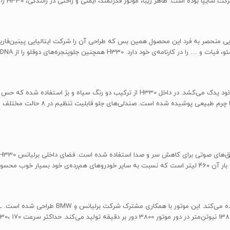
جلوپنجره‌های دوقلو را از DNA خانواده‌ی چینی خود به ارث برده است.
کابین H330 مشابه نمای بیرونی‌اش، استایل زیبای ایتالیایی را با خود یدک می‌کشد. در داخل 0
شده در داخل کابین بسیار خوب است. فرما
 محسوب می‌شود.