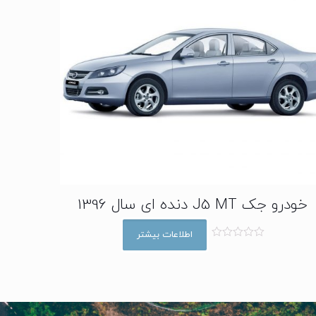
خودرو جک J5 MT دنده ای سال 1396
اطلاعات بیشتر
ا
م
ت
ی
ا
ز
0
ا