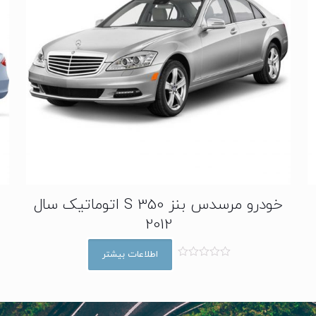
خودرو مرسدس بنز S 350 اتوماتیک سال
2012
اطلاعات بیشتر
ا
م
ت
ی
ا
ز