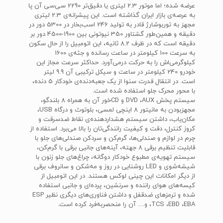
عرضه شده؛ اما موتور 2.3 لیتری یا دقیق‌تر 2290 سی‌سی آن پا
به عرصه‌ی بازار ایران گذاشته است. این پیشرانه‌ی 2.3 لیتری
مجهز به توربوشارژ قادر به تولید 246 اسب‌بخار در 5300 دور در
دقیقه و همین‌طور گشتاور 350 نیوتونی بین 1900-4500 دور بر
دقیقه است که در ظرف 8.2 ثانیه، این اتومبیل را از حال سکون
به سرعت 100 کیلومتر در ساعت رسانده و جثه‌ی 1600
کیلوگرمی‌اش را به حرکت درمی‌آورد. حداکثر سرعت مجاز این
خودرو 240 کیلومتر در ساعت و سیکل ترکیبی آن 9.9 لیتر
است. در انتقال قدرت سنوا از یک جعبه‌دنده‌ی خودکار 5 دنده،
با محور محرک جلو استفاده شده است.
سیستم پخش DVD ،AUX و CDخور آن به همراه 8 بلندگو،
مجهزبودن به مانیتور 8 اینچی لمسی، بلوتوث و درگاه USB،
مکان‌یاب، داشتن سیستم هشداردهنده‌ی نقاط ضدسرقت و
کروز کنترل، دقت و کیفیت رانندگی‌تان را بالا می‌برد. استفاده از
چرم در لوازم و صندلی‌ها، گرم‌کن و سردکن صندلی‌های جلو با
قابلیت تنظیم برقی 8 جهته، آینه‌های جانبی برقی با گرم‌کن،
سیستم تهویه‌ی مطبوع خودکار دوگانه، چراغ‌های جلو زنون با
شیشه‌شوی و LED روشنایی در روز و مه‌شکن و سانروف برقی
از دیگر امکانات این چینی لوکس هستند. در این اتومبیل از
کیسه‌های هوای راننده و سرنشین، پرده‌ای و جانبی استفاده
شده و ترمزهای ضدقفل و داشتن فناوری‌های دیگری نظیر ESP
،TCS ،EBD ،EBA و… آن را منحصربه‌فرد کرده است.