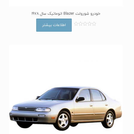
خودرو شورولت Blazer اتوماتیک سال 1978
اطلاعات بیشتر
ا
م
ت
ی
ا
ز
0
ا
ز
5