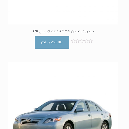
خودروی نیسان Altima دنده ای سال 1991
اطلاعات بیشتر
ا
م
ت
ی
ا
ز
0
ا
ز
5