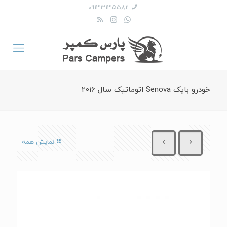
09133135582
خودرو بایک Senova اتوماتیک سال 2016
نمایش همه