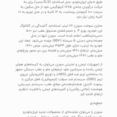
طبق ادعای ایران‌خودو، مدل استاندارد (ELX جدید) برای به
حرکت درآوردن جثه‌ی 1275 کیلوگرمی خود از حال سکون به
سرعت 100 کیلومتر برساعت، به 12 ثانیه و در مدل توربو به 10
ثانیه زمان نیاز دارد.
مخزن سوخت سورن 66 لیتر، استاندارد آلایندگی در کاتالوگ
این خودرو، یورو 4 و حجم فضای صندوق عقب نیز 500
دسی‌متر‌مکعب اعلام شده است. سورن تنها در مدل
جعبه‌دنده‌ی دستی 5 سرعته (BE3) عرضه می‌شود. ابعاد این
خودرو به ترتیب دارای طول 4534 میلی‌متر، عرض 1720
میلی‌متر، ارتفاع 1460 میلی‌متر و فاصله بین دو محور چرخ‌های
جلو و عقب 2671 میلی‌متر است.
از تجهیزات ایمنی و امنیتی سورن می‌توان به کیسه‌های هوای
ایمنی راننده و سرنشین جلو، ترمزهای جلو و عقب دیسکی مجهز
به سامانه‌ی ترمز ضد قفل (ABS)، و توزیع الکترونیکی نیروی
ترمز (EBD)، سیستم ضد سرقت (ایمبولایزر)، قفل مرکزی با
ریموت کنترل، هشداردهنده‌ی موانع عقب، سیستم عیب‌یابی
هوشمند (مالتی پلکس) و کمربندهای ایمنی با قابلیت تنظیم
ارتفاع اشاره کرد
جمع‌بندی
سورن را می‌توان نماینده‌ای از محصولات جدید ایران‌خودرو