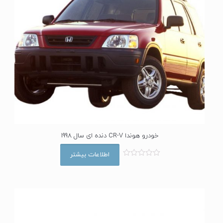
خودرو هوندا CR-V دنده ای سال 1998
اطلاعات بیشتر
ا
م
ت
ی
ا
ز
0
ا
ز