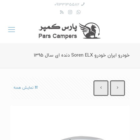
09133135582
خودرو ایران خودرو Soren ELX دنده ای سال 1395
نمایش همه