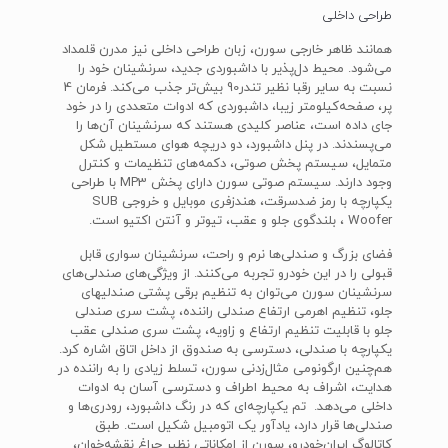
طراحی داخلی
همانند ظاهر خارجی سورن، زبان طراحی داخلی نیز مدرن قلمداد
می‌شود. محیط دل‌پذیر با داشبوردی جدید، سرنشینان خود را
نسبت به سایر رقبا نظیر تندر90 بیش‌تر جذب می‌کند. فرمان 4
پر، صفحه‌کیلومتر زیبا، داشبوردی که ادوات متعددی را در خود
جای داده است، عناصر کلیدی هستند که سرنشینان آن‌ها را
می‌پسندند. در پنل داشبورد، دو دریچه هوای مستطیل شکل
متمایل، سیستم پخش صوتی، دکمه‌های تنظیمات و کنترل
وجود دارند. سیستم صوتی سورن دارای پخش MP3 با طراحی
یکپارچه با رمز ضدسرقت، هندزفری موبایل و خروجی SUB
Woofer ، بلندگوی جلو و عقب، تیوتر و آنتن اکتیو است.
فضای بزرگ و صندلی‌ها نرم و راحت، سرنشینان سواری قابل
قبولی را در این خودرو تجربه می‌کنند. از ویژگی‌های صندلی‌های
سرنشینان سورن می‌توان به تنظیم برقی پشتی صندلی‏های
جلو، تنظیم اهرمی ارتفاع صندلی راننده، پشت سری صندلی
جلو با قابلیت تنظیم ارتفاع و زاویه، پشت سری صندلی عقب
یکپارچه با صندلی، دسترسی به صندوق از داخل اتاق اشاره کرد.
هم‌چنین ارگونومی مثال‌زدنی سورن، تسلط زیادی را به راننده در
هدایت، اشراف به محیط اطراف و دسترسی آسان به ادوات
داخلی می‌دهد. تم یکپارچه‌ای که در رنگ داشبورد، رودری‌ها و
صندلی‌ها قرار دارد، یادآور یک اتومبیل شکیل است. طبق
کاتالوگ ایران‌خودرو، سورن از امکاناتی نظیر چراغ نقشه‌خوان،