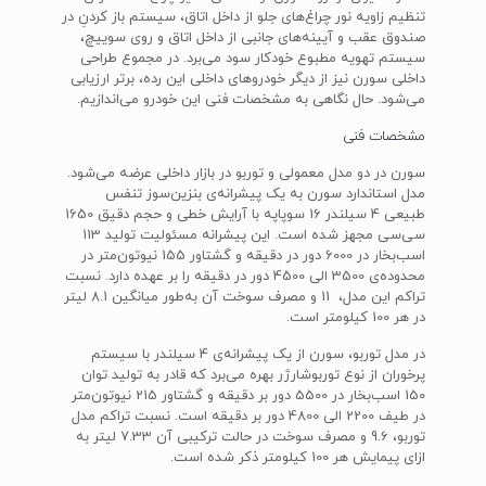
تنظیم زاویه نور چراغ‌های جلو از داخل اتاق، سیستم باز کردنِ در
صندوق عقب و آیینه‌های جانبی از داخل اتاق و روی سوییچ،
سیستم تهویه مطبوع خودکار سود می‌برد. در مجموع طراحی
داخلی سورن نیز از دیگر خودروهای داخلی این رده، برتر ارزیابی
می‌شود. حال نگاهی به مشخصات فنی این خودرو می‌اندازیم.
مشخصات فنی
سورن در دو مدل معمولی و توربو در بازار داخلی عرضه می‌شود.
مدل استاندارد سورن به یک پیشرانه‌ی بنزین‌سوز تنفس
طبیعی 4 سیلندر 16 سوپاپه با آرایش خطی و حجم دقیق 1650
سی‌سی مجهز شده است. این پیشرانه مسئولیت تولید 113
اسب‌بخار در 6000 دور در دقیقه و گشتاور 155 نیوتون‌متر در
محدوده‌ی 3500 الی 4500 دور در دقیقه را بر عهده دارد. نسبت
تراکم این مدل، 11 و مصرف سوخت آن به‌طور میانگین 8.1 لیتر
در هر 100 کیلومتر است.
در مدل توربو، سورن از یک پیشرانه‌ی 4 سیلندر با سیستم
پرخوران از نوع توربوشارژر بهره می‌برد که قادر به تولید توان
150 اسب‌بخار در 5500 دور بر دقیقه و گشتاور 215 نیوتون‌متر
در طیف 2200 الی 4800 دور بر دقیقه است. نسبت تراکم مدل
توربو، 9.6 و مصرف سوخت در حالت ترکیبی آن 7.33 لیتر به
ازای پیمایش هر 100 کیلومتر ذکر شده است.