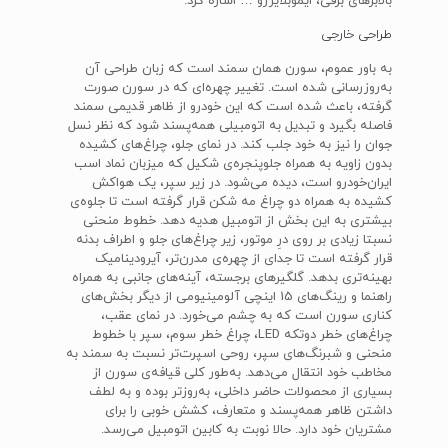
بالابرهای برقی، ایموبلایزرو … اشاره کرد.
طراحی خارجی
به باور عموم، سورن همان سمند است که زبان طراحی آن
به‌روزرسانی شده است. تغییر چهره‌ای که در سورن صورت
گرفته، باعث شده است که این خودرو از ظاهر قدیمی سمند
فاصله بگیرد و تبدیل به اتومبیلی همه‌پسند شود که نظر نسل
جوان را نیز به خود جلب کند. در نمای جلو، چراغ‌های کشیده
بدون زاویه به همراه جلوپنجره‌ی شکیل که میزبان نماد اسب
ایران‌خودرو است، دیده می‌شود. در زیر سپر، یک هواکش
کشیده به همراه دو چراغ مه شکن قرار گرفته است تا جلوه‌ی
بیشتری به این بخش از اتومبیل هدیه دهد. خطوط منحنی
نسبتا زیادی بر روی درِ موتور، زیر چراغ‌های جلو و اطراف بدنه
قرار گرفته است تا جدای از چهره‌ی مدرن‌تر، آیرودینامیک
بهینه‌تری بدهد. گلگیرهای برجسته، آینه‌های جانبی به همراه
راهنما و رینگ‌های 15 اینچی آلومینیومی از دیگر بخش‌های
کناری سورن است که به چشم می‌خورد. در نمای عقب،
چراغ‌های خطر دوتکه LED، چراغ خطر سوم، سپر با خطوط
منحنی و شبرنگ‌های سپر، روحی اسپرت‌تر نسبت به سمند به
مخاطب خود انتقال می‌دهد. به‌طور کلی قیافه‌ی سورن از
بسیاری از محصولات حاضر داخلی، به‌روزتر بوده و به لطف
داشتن ظاهر همه‌پسند و متعارف، کشش خوبی را برای
مشتریان خود دارد. حالا نوبت به کابین اتومبیل می‌رسد.