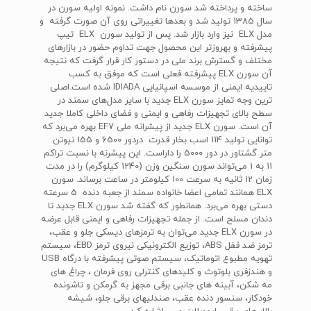
ساخته و پرداخته شد سورن نام داشت. نمونه اولیه سورن در
سال 1385 تولید شد و بعدها تغییراتی روی آن صورت گرفته و
مدل ELX نیز وارد بازار شد. پس از تولید سورن ELX تیپ
پیشرفته و به‏‏روزتر این محصول جهت تداوم حضور در بازارهای
مختلف و گسترش برند ملی در دستور کار قرار گرفت که نتیجه
آن سورن ELX پیشرفته فعلی است که موفق به کسب
تاییدیه ایمنی از موسسه اسپانیایی IDIADA شده است.اصلی
ترین وجه تمایز سورن ELX جدید با سایر مدل‌های سمند در
سطح بالای تجهیزات رفاهی و ایمنی و فضای داخلی کاملا جدید
آن است. سورن ELX جدید از پیشرانه ملی EF7 بهره می‌برد که
توانایی تولید 114 اسب بخار قدرت دردور 6500 و 155 نیوتن
متر گشتاور در دور 5000 را داراست. این پیشرنه با نسبت تراکم
11 به 1 می‌تواند سورن سنگین وزن (1240 کیلوگرم) را در مدت
زمان 12 ثانیه به سرعت 100 کیلومتر در ساعت برساند. سورن
ELX همانند تمامی اعضا خانواده سمند از جعبه دنده 5 سرعته
دستی بهره می‌برد. همانطور که گفته شد سورن ELX جدید تا
دندان مسلح است. از جمله تجهیزات رفاهی و ایمنی قابل عرضه
در سورن ELX جدید می‌توان به ترمزهای دیسکی جلو و عقب،
ترمز ضد قفل ABS، توزیع الکترونیکی نیروی ترمز EBD، سیستم
تهویه مطبوع اتوماتیک، سیستم صوتی پیشرفته با درگاه USB
و هندزفری بلوتوث و کلیدهای کنترلی روی فرمان ، چراغ های
مه شکن، آبینه های جانبی برقی مجهز به گرمکن و تاشونده
خودکار، سنسور دنده عقب، صندلیهای برقی جلو، شیشه