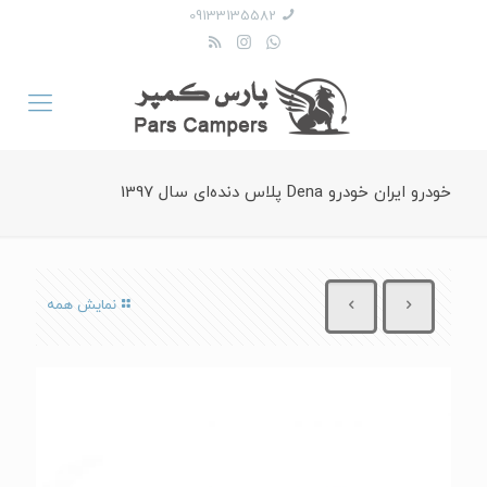
09133135582
خودرو ایران خودرو Dena پلاس دنده‌ای سال 1397
نمایش همه