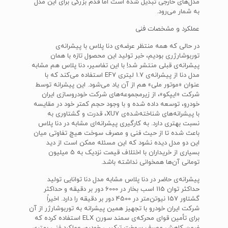
مدل‌های خارجی تبدیل شده است اما قدم بزرگی برای این مدل
به شمار می‌رود.
عملکرد و مشخصات فنی
در حالی که همه منتظر عرضه‌ی دنا پلاس با پیشرانه‌ی
توربوشارژری بودیم، خبر تولید این محصول تازه با همان
پیشرانه‌ی قبلی منتشر شد! با این تفاسیر، دنا پلاس هم مشابه
مدل دنا از پیشرانه‌ی 1.7 لیتری EF7 استفاده می‌کند که با
عنوان «موتور ملی» هم از آن یاد می‌شود. این پیشرانه توسط
شرکت «ایپکو»، از زیرمجموعه‌های شرکت خودروسازی ایران
خودرو، توسعه داده شده و با وجود حجم کمتر خود در مقایسه
با پیشرانه‌های شناخته‌شده‌ی XU7، قدرت و گشتاوری به
نسبت بهتری دارد. به کارگیری پیشرانه‌ای مشابه در دنا پلاس
باعث شده تا از حیث فنی و مصرف سوخت هیچ تفاوتی میان
این دو مدل دیده نشود که این مسئله ممکن است از دید
بسیاری از خریداران با اختلاف قیمت نزدیک به 5 میلیون
تومانی آن‌ها همخوانی نداشته باشد.
پیشرانه‌ی حاضر در دنا پلاس مشابه مدل دنا توانایی تولید
حداکثر توان 115 اسب بخار در 6000 دور بر دقیقه و حداکثر
گشتاور 157 نیوتن‌متر در 4500 دور بر دقیقه را دارد. اخیراً
شرکت ایران خودرو با تجهیز همین پیشرانه به توربوشارژر از آن
برای تأمین قوای محرکه‌ی سمند سورن ELX استفاده کرده که