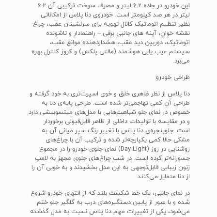
این خودرو در جاده 6.2 لیتر و مصرف سوخت ترکیبی آن 6.2
لیتر در هر صد کیلومتر است. خودروی دنا پلاس از امکاناتی
نظیر تنظیم اتوماتیک کانال تهویه برای سرنشینان عقب، چراغ
نقشه خوان، آینه های جانبی برقی – راهنمادار و تاشونده
اتوماتیک، دوربین دید عقب، هشداردهنده موانع عقب،
سیستم عیب یابی هوشمند (مالتی پلکس) و کروز کنترل بهره
می‌برد.
طراحی خودرو
دنا پلاس از نظر ظاهری خلق و خوی اسپرت‌تری به خود گرفته و
طراحی آن کمی تهاجمی‌تر شده است. طراحی پایه‌ی دنا به
خصوص در نمای جلو شباهت‌هایی با مدل‌های میتسوبیشی دارد
و در مقایسه با تولیدات داخلی از ظاهر قابل‌قبولی برخوردار
است. جلوپنجره‌ی دنا پلاس با تغییر رنگ سپر میانی آن به
مشکی حالا کمی یکپارچه‌تر شده و ترکیب آن با چراغ‌های
روشنایی در روز (Day Light) نمای جلوی خودرو را در مجموع
جسورانه‌تر کرده است. در شب چراغ‌های جلوی مجهز به لامپ
زنون زیبایی قابل‌توجهی به این مدل بخشیدند و به خوبی آن را
از دنا متمایز می‌کنند.
در نمای جانبی، یک خط شکست بلند که از انتهای خودرو شروع
شده و با عبور از پایین دستگیره‌های درب به گلگیر جلو ختم
می‌شود، یکی از تغییرات مهم دنا پلاس نسبت به مدل گذشته