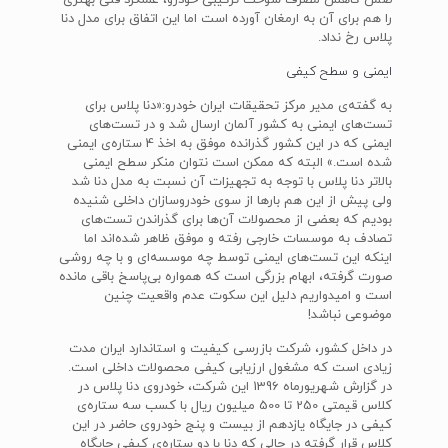
ضمن کاهش مصرف سوخت ترکیبی خودرو، عملکرد فنی بهتری
را هم برای آن به ارمغان آورده است اما این اتفاق برای مدل دنا
پلاس رخ نداد.
ایمنی و سطح کیفی
به گفته‌ی مدیر مرکز تحقیقات ایران خودرو:«دنا پلاس برای
تست‌های ایمنی به کشور آلمان ارسال شد و در تست‌های
ایمنی که در این کشور گذرانده موفق به اخذ 4 ستاره‌ی ایمنی
شده است.» البته که ممکن است نتوان منکر سطح ایمنی
بالاتر دنا پلاس با توجه به تجهیزات آن نسبت به مدل دنا شد
ولی پیش از این هم بارها از سوی خودروسازان داخلی شنیده
بودیم که بعضی از محصولات آن‌ها برای گذراندن تست‌های
تصادف به موسسات خارجی رفته و موفق ظاهر شده‌اند اما
اینکه این تست‌های ایمنی توسط چه موسسه‌ای و با چه روشی
صورت گرفته، ابهام بزرگی است که همواره بی‌پاسخ باقی مانده
است و امیدواریم دلیل این سکوت عدم واقعیت چنین
موضوعی نباشد!
در داخل کشور، شرکت بازرسی کیفیت و استاندارد ایران مدت
زیادی است که مشغول ارزیابی کیفی محصولات داخلی است.
در گزارش شهریورماه 1396 این شرکت، خودروی دنا پلاس در
کلاس قیمتی 250 تا 500 میلیون ریال با کسب سه ستاره‌ی
کیفی در جایگاه یازدهم از بیست و پنج خودروی حاضر در این
کلاس قرار گرفته در حالی که دنا با دو ستاره‌ی کیفی جایگاه