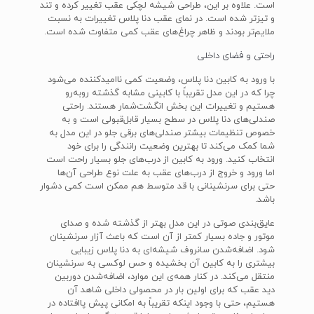
است. علاوه بر این، طراحی شیشه لچکی عقب تغییر کرده و تند
و تیزتر شده است. در نمای عقب دنا پلاس تغییرات به نسبت
ملایم‌تر بودند و ظاهر چراغ‌های عقب کمی متفاوت شده است.
راحتی و فضای داخلی
با ورود به کابین دنا پلاس، وضعیت کمی ناامیدکننده می‌شود
چرا که در این مدل تقریباً با کابینی مشابه گذشته روبه‌رو
هستیم و تغییرات این بخش انگشت‌شمار هستند. راحتی
صندلی‌های دنا پلاس در سطح بسیار قابل‌قبولی است و به
خصوص تنظیمات بیشتر صندلی‌های برقی جلو در این مدل به
شما کمک می‌کند تا بهترین وضعیت رانندگی را برای خود
انتخاب کنید. ورود به کابین از درب‌های جلو بسیار راحت است
اما ورود و خروج از درب‌های عقب به علت نوع طراحی آن‌ها
حتی برای سرنشینانی با قد متوسط هم ممکن است کمی دشوار
باشد.
عایق‌بندی صوتی در این مدل بهتر از گذشته شده و صدای
موتور و جاده بسیار کمتر از آن است که باعث آزار سرنشینان
شود. اضافه‌شدن سانروف شیشه‌ای به دنا پلاس زیبایی
بیشتری را به کابین آن بخشیده و حس لوکسی به سرنشینان
منتقل می‌کند. در کنار همه‌ی این موارد، اضافه‌شدن دوربین
دید عقب که برای اولین بار در محصولی داخلی شاهد آن
هستیم، حتی با وجود اینکه تقریباً به امکانی پیش پاافتاده در