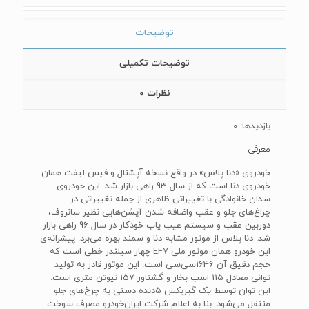
توضیحات
توضیحات تکمیلی
نظرات
0
بازدیدها: 0
معرفی
خودروی «دنا پلاس» در واقع نسخه آپشنال و فیس لیفت همان
خودروی دنا است که از سال 93 راهی بازار شد. این خودروی
سدان خانوادگی با تغییراتی ظاهری از جمله تغییراتی در
چراغ‌های جلو و عقب واضافه شدن آپشن‌هایی نظیر سانروف،
دوربین عقب و سیستم عیب یاب خودکار در سال 96 راهی بازار
شد. دنا پلاس از موتور مشابه دنا و سمند بهره می‌برد. پیشرانه‌ی
این خودرو همان موتور ملی EF7 چهار سیلندر خطی است که
حجم دقیق آن 1646سی‌سی است. این موتور قادر به تولید
توانی معادل 115 اسب بخار و گشتاور 157 نیوتن متری است.
این توان توسط یک گیربکس 5دنده دستی به چرخ‌های جلو
منتقل می‌شود. بنا به اعلام شرکت ایران‌خودرو مصرف سوخت