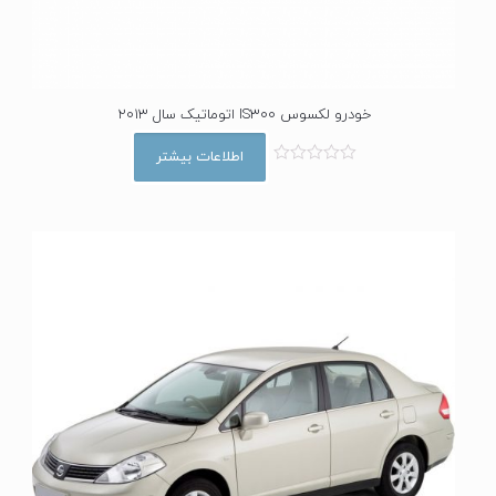
خودرو لکسوس IS300 اتوماتیک سال 2013
اطلاعات بیشتر
ا
م
ت
ی
ا
ز
0
ا
ز
5