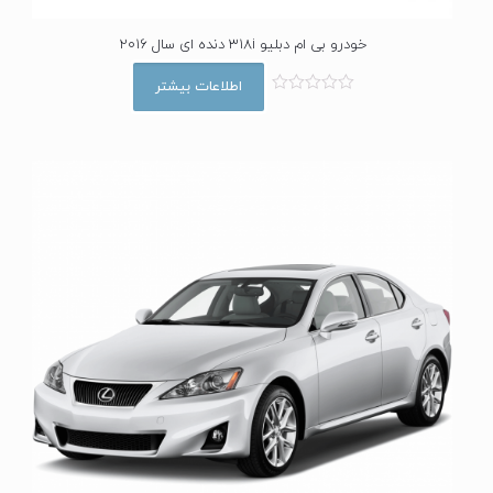
خودرو بی ام دبلیو 318i دنده ای سال 2016
اطلاعات بیشتر
ا
م
ت
ی
ا
ز
0
ا
ز
5