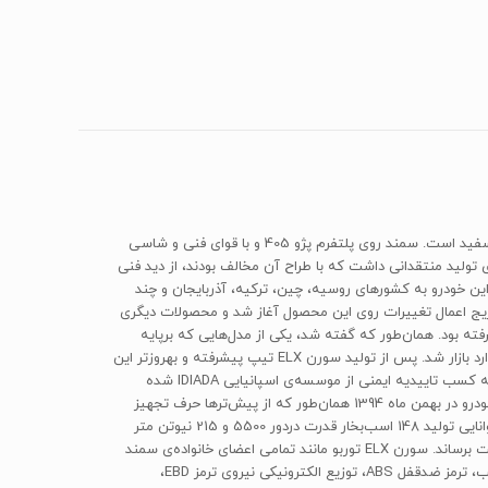
«سمند» به‌عنوان اولین خودروی ملی کشورمان در سال 1381 توسط شرکت ایران‌خودرو و با برند ملی، روی خط تولید رفت. واژه‌ی سمند به معنای اسب سفید است. سمند روی پلتفرم پژو 405 و با قوای فنی و شاسی
ولید منتقدانی داشت که با طراح آن مخالف بودند، از دید فنی
ین خودرو به کشورهای روسیه، چین، ترکیه، آذربایجان و چند
ی در آفریقا و آمریکای مرکزی شامل بولیوی و ونزوئلا و عراق صادر شده است.بعد از تولید نمونه‌ی اولیه‌ی سمند در سال 1381 به‌تدریج اعمال تغییرات روی این محصول آغاز شد و محصولات دیگری
ت گرفته بود. همان‌طور که گفته شد، یکی از مدل‌هایی که برپایه
سمند ساخته و پرداخته شد سورن نام داشت. نمونه‌ی اولیه‌ی سورن در سال 1385 تولید شد و بعدها تغییراتی روی آن صورت گرفت و مدل‌ ELX‌ نیز وارد بازار شد. پس از تولید سورن ELX تیپ پیشرفته و به‏‏روزتر این
محصول برای تداوم حضور در بازارهای مختلف و گسترش برند ملی در دستور کار قرار گرفت و نتیجه‌ی آن سورن‌ ELX‌ پیشرفته‌ی فعلی است که موفق به کسب تاییدیه ایمنی از موسسه‌ی اسپانیایی‌ IDIADA‌ شده
است. اصلی‌ترین وجه تمایز سورن‌ ELX‌ جدید با سایر مدل‌های سمند در سطح بالای تجهیزات رفاهی و ایمنی و فضای داخلی کاملا جدید آن است. ایران‌خودرو در بهمن ماه 1394 همان‌طور که از پیش‌تر‌ها حرف‌ تجهیز
موتور‌ EF7‌ به توربوشارژ بود از نمونه‌ی توربو سورن‌ ELX‌ رونمایی کرد. سورن‌ ELX‌ توربو از پیشرانه‌ی ملی‌ EF7‌ بهره می‌برد که با توربوشارژ نصب شده توانایی تولید 148 اسب‌بخار قدرت دردور 5500 و 215 نیوتن متر
گشتاور در دور 2200 تا 4800را دارد. این پیشرانه با نسبت تراکم 9.6 به یک می‌تواند سورن توربو را در مدت زمان 10 ثانیه به سرعت صد کیلومتر در ساعت برساند. سورن‌ ELX‌ توربو مانند تمامی اعضای خانواده‌ی سمند
از جعبه دنده‌ی پنج سرعته‌ی دستی بهره می‌برد. از‌جمله تجهیزات رفاهی و ایمنی قابل عرضه در سورن‌ ELX‌ جدید می‌توان به ترمزهای دیسکی جلو و عقب، ترمز ضد‌قفل‌ ABS، توزیع الکترونیکی نیروی ترمز‌ EBD،