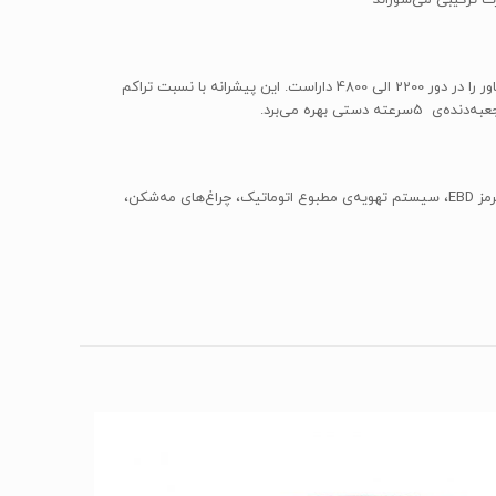
سورن ELX توربو از پیشرانه‌ی ملی EF7 بهره می‌برد که با توربوشارژ نصب‌شده توانایی تولید 148 اسب بخار قدرت را در دور 5500 و 215 نیوتن‌متر گشتاور را در دور 2200 الی 4800 داراست. این پیشرانه با نسبت تراکم
ازجمله تجهیزات رفاهی و ایمنی قابل عرضه در سورن ELX جدید می‌توان به ترمزهای دیسکی جلو و عقب، ترمز ضد قفل ABS، توزیع الکترونیکی نیروی ترمز EBD، سیستم تهویه‌ی مطبوع اتوماتیک، چراغ‌های مه‌شکن،