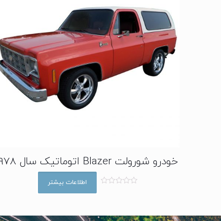
خودرو شورولت Blazer اتوماتیک سال 1978
اطلاعات بیشتر
ا
م
ت
ی
ا