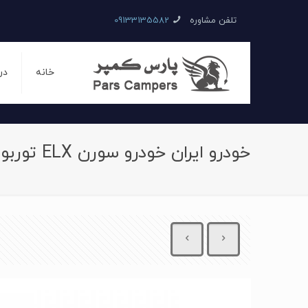
تلفن مشاوره
09133135582
خانه
در
خودرو ایران خودرو سورن ELX توربو دنده ای سال 1397