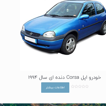
خودرو اپل Corsa دنده ای سال 1994
اطلاعات بیشتر
ا
م
ت
ی
ا