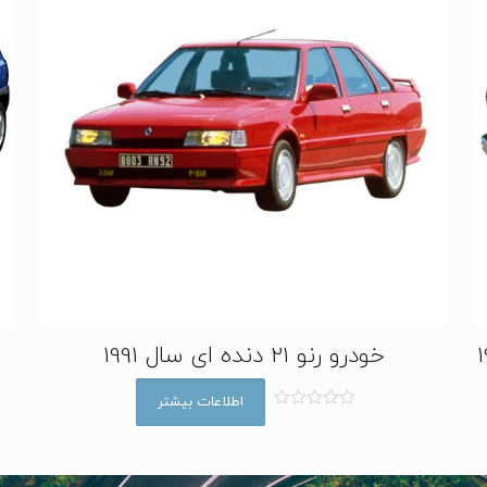
خودرو رنو 21 دنده ای سال 1991
اطلاعات بیشتر
ا
م
ت
ی
ا