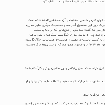
یشه بالابرهای برقی، ایموبلایزر و … اشاره کرد.
‌عنوان اولین خودروی ملی کشورمان در سال 1381 توسط شرکت ایران‌خودرو و با برند ملی، روی خط تولید رفت. سمند روی پلتفرم پژو 405 و با قوای فنی و شاسی مشترک با آن ساخته‌وپرداخته شده است.
گلیسی نیز کمک گرفته شده است. بعد از تولید نمونه‌ی اولیه سمند در سال 1381 به‌تدریج اعمال تغییرات روی این محصول آغاز شد و محصولات دیگری نظیر سورن،
مان‌طور که گفته شد یکی از مدل‌هایی که بر پایه‌ی سمند
ساخته‌وپرداخته شد، «سورن» نام داشت. نمونه‌ی اولیه‌ی سورن در سال 1385 تولید شد و بعدها تغییراتی روی آن صورت گرفت و مدل ELX نیز وارد بازار شد. پس از تولید سورن ELX تیپ پیشرفته و به‏‏روزتر این
محصول جهت تداوم حضور در بازارهای مختلف و گسترش برند ملی در دستور کار قرار گرفت که نتیجه‌ی آن سورن ELX پیشرفته‌ی فعلی است که موفق به کسب تاییدیه‌ی ایمنی از موسسه‌ی اسپانیایی IDIADA شده
است. اصلی‌ترین وجه تمایز سورن ELX جدید با سایر مدل‌های سمند، در سطح بالای تجهیزات رفاهی و ایمنی و فضای داخلی کاملا جدید آن است. در بهمن ماه 1394 ایران‌خودرو، همان‌طور که از پیش‌ترها حرف‌وحدیث
 همان سمند است، فقط کمی چراغ‌های جلوسپر و جلوپنجره آن نسبت به مدل اولیه‌ی سمند که در سال 1381 تولید شد فرق کرده است. مدل پرژکتور جلوی ماشین بهتر و کارآمدتر شده
سبت به سمند از جذابیت بیشتری بر خوردارند. کاپوت خودرو کاملا مشابه دیگر برادران آن
 این‌گونه نبود.
لیفت است تا یک مدل جدید. در شب که دید کم است، چراغ‌های