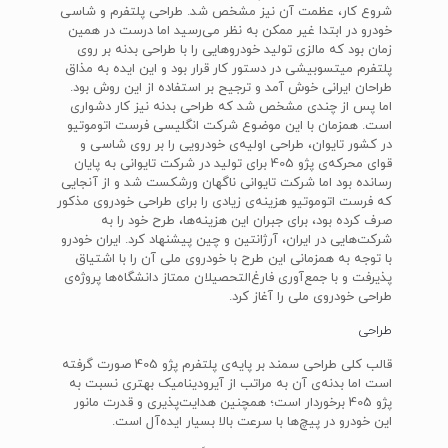
شروع کار، عظمت آن نیز مشخص شد. طراحی پلتفرم و شاسی
خودرو در ابتدا غیر ممکن به نظر می‌رسید اما درست در همین
زمان بود که مالزی تولید خودروهایی را با طراحی بدنه بر روی
پلتفرم میتسوبیشی در دستور کار قرار بود و این ایده به مذاق
طراحان ایرانی خوش آمد و ترجیح بر استفاده از این روش بود.
اما پس از چندی مشخص شد که طراحی بدنه نیز کار دشواری
است. همزمان با این موضوع شرکت انگلیسی فرست اتوموتیو
در کشور تایوان، طراحی اولیه‌ی خودرویی را بر روی شاسی و
قوای محرکه‌ی پژو 405 برای تولید در شرکت تایوانی به پایان
رسانده بود اما شرکت تایوانی ناگهان ورشکست شد و از آنجایی
که فرست اتوموتیو هزینه‌ی زیادی را برای طراحی خودروی مذکور
صرف کرده بود، برای جبران این هزینه‌ها، طرح خود را به
شرکت‌هایی در ایران، آرژانتین و چین پیشنهاد کرد. ایران خودرو
با توجه به همزمانی این طرح با خودروی ملی آن را با اشتیاق
پذیرفت و با جمع‌آوری فارغ‌التحصیلان ممتاز دانشگاه‌ها پروژه‌ی
طراحی خودروی ملی را آغاز کرد.
طراحی
قالب کلی طراحی سمند بر پایه‌ی پلتفرم پژو 405 صورت گرفته
است اما بدنه‌ی آن به مراتب از آیرودینامیک بهتری نسبت به
پژو 405 برخوردار است؛ همچنین هدایت‌پذیری و قدرت مانور
این خودرو در پیچ‌ها با سرعت بالا بسیار ایده‌آل است.