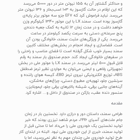
و حداکثر گشتاور آن به 155 نیوتن متر در دور 5000 می‌رسد
که این ارقام در حالت گازسوز به 103 اسب‌بخار و 136 نیوتن متر
می‌رسد. نباید فراموش کرد که‌ EF7 ‌جزو سه موتور برتر پایه‌ی
گازسوز بوده است. سمند LX با این موتور 1340 کیلوگرم وزن
خواهد داشت و در مدت زمان 12 ثانیه به کمک جعبه دنده‌ی
پنج سرعته‌ی دستی به سرعت یکصد کیلومتر در ساعت
می‌رسد. یکی از ویژگی‌های مثبت سمند، خانوادگی بودن آن
است. فضاسازی و ایجاد احجام در بخش‌های مختلف کابین
سمند بسیار خوب شکل گرفته است تا فضای مناسب و راحتی را
در سفرهای خانوادگی ایجاد کند. حجم صندوق بار سمند به رقم
قابل قبول 500 لیتر می‌رسد. در سمند‌ LX‌ با موتور ملی در بخش
تجهیزاتی رفاهی و ایمنی می‌توان به مواردی نظیر ترمز ضد‌قفل‌
ABS، توزیع الکترونیکی نیروی ترمز‌ EBD، کیسه هوای راننده و
سرنشین جلو، تهویه‌ی مطبوع دستی، چراغ‌های مه‌شکن،
آینه‌های جانبی برقی، شیشه بالابرهای برقی جلو، ایموبلایزر،
سنسور دنده عقب، بازکن در صندوق از داخل و… اشاره کرد.
مقدمه
طراحی سمند، داستان دور و درازی دارد. نخستین بار در زمان
جام ملت‌های آسیای 1996، مردم شاهد تیزری بودند که خبر
تولید نخستین یک خودروی ملی را می‌داد اما تا مدتی قبل از
تولید سمند، خبری از این خودروی ملی نبود. البته در ابتدای کار
طرح تولید خودروی ملی چندان مهم به نظر نمی‌رسید، اما با