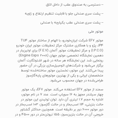
– دسترسی به صندوق عقب از داخل اتاق
– پشت سری صندلی جلو با قابلیت تنظیم ارتفاع و زاویه
– پشت سری صندلی عقب یکپارچه با صندلی
موتور ملی
موتور EF7 شرکت ایران‌خودرو، با الهام از ساختار موتور TU4
JP4 پژو و با همکاری مشترک مرکز تحقیقات موتور ایران خودرو
(I.P.C.O) و مرکز تحقیقات موتور آلمان (F.E.V) برای اولین‌بار در
دهمین نمایشگاه تخصصی موتور جهان (Engine Expo 2008)
رونمایی شد. این نمایشگاه هر ساله در شهر اشتوتگارت آلمان
برگزار می‌شود و شرکت‌های اتومبیل‌سازی بزرگی در آن حضور
پیدا می‌کنند. این موتور، نخستین موتور ساخته‌شده توسط
متخصصان ایرانی و یکی از بهترین موتورهای پایه‌گازسوز
طراحی‌شده در جهان محسوب می‌شود.
سمند از موتور EF7 استفاده می‌کند. موتور EF7، یک موتور
چهار سیلندر مجهز به 16 سوپاپ است. عدد 7 در نام موتور،
اشاره به حجم 1.7 لیتری آن دارد. توان تولیدی این موتور در
حالت بنزینی، 114 اسب‌بخار و در حالت گازسوز، 103 اسب‌بخار در
دور موتور 6000 دور بر دقیقه است. همچنین حداکثر گشتاور
خروجی آن در حالت بنزین‌سوز، 155 نیوتن‌متر در دور 4500 و در