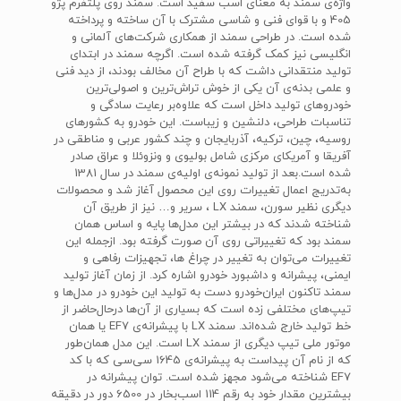
واژه‌ی سمند به معنای اسب سفید است. سمند روی پلتفرم پژو
405 و با قوای فنی و شاسی مشترک با آن ساخته و پرداخته
شده است. در طراحی سمند از همکاری شرکت‌های آلمانی و
انگلیسی نیز کمک گرفته شده است. اگرچه سمند در ابتدای
تولید منتقدانی داشت که با طراح آن مخالف بودند، از دید فنی
و علمی بدنه‌ی آن یکی از خوش تراش‌ترین و اصولی‌ترین
خودروهای تولید داخل است که علاوه‌بر رعایت سادگی و
تناسبات طراحی، دلنشین و زیباست. این خودرو به کشورهای
روسیه، چین، ترکیه، آذربایجان و چند کشور عربی و مناطقی در
آفریقا و آمریکای مرکزی شامل بولیوی و ونزوئلا و عراق صادر
شده است.بعد از تولید نمونه‌ی اولیه‌ی سمند در سال 1381
به‌تدریج اعمال تغییرات روی این محصول آغاز شد و محصولات
دیگری نظیر سورن، سمند‌ LX ، سریر و… نیز از طریق آن
شناخته شدند که در بیشتر این مدل‌ها پایه و اساس همان
سمند بود که تغییراتی روی آن صورت گرفته بود. از‌جمله این
تغییرات می‌توان به تغییر در چراغ ها، تجهیزات رفاهی و
ایمنی، پیشرانه و داشبورد خودرو اشاره کرد. از زمان آغاز تولید
سمند تاکنون ایران‌خودرو دست به تولید این خودرو در مدل‌ها و
تیپ‌های مختلفی زده است که بسیاری از آن‌ها درحال‌حاضر از
خط تولید خارج شده‌اند. سمند‌ LX‌ با پیشرانه‌ی‌ EF7‌‌ یا همان
موتور ملی تیپ دیگری از سمند‌ LX است. این مدل همان‌طور
که از نام آن پیداست به پیشرانه‌ی 1645 سی‌سی که با کد‌
EF7‌ شناخته می‌شود مجهز شده است. توان پیشرانه در
بیشترین مقدار خود به رقم 114 اسب‌بخار در 6500 دور در دقیقه