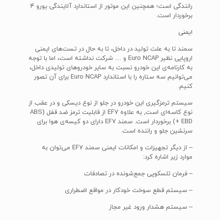
رانندگی است؛ همچنین این موتور از استاندارد آلایندگی یورو 4
برخوردار است.
ایمنی
سمند تا به علت تولید در داخل، تا به حال در تست‌های ایمنی
اروپایی نظیر Euro NCAP و … شرکت نداشته است، اما با توجه
به کارنامه‌ی این خودرو نسبت به سایر خودرو‌های تولیدی داخل،
می‌توانیم سه ستاره را با استاندارد Euro NCAP برای آن تصور
کنیم.
سیستم ترمزگیری این خودرو در جلو از نوع دیسکی و در عقب از
نوع کاسه‌ای است, به علاوه EF7 از قابلیت ترمز ضد قفل (ABS
+ EBD) برخوردار است. سمند EF7 دارای دو کیسه‌ی هوا برای
سرنشین جلو و راننده است.
– از دیگر تجهیزات و امکانات ایمنی سمند EF7 می‌توان به
موارد زیر اشاره کرد:
– فرمان تلسکوپی جمع‌شونده در تصادفات
– سیستم قطع سوخت خودکار در مواقع اضطراری
– سیستم هشدار ورود غیر مجاز