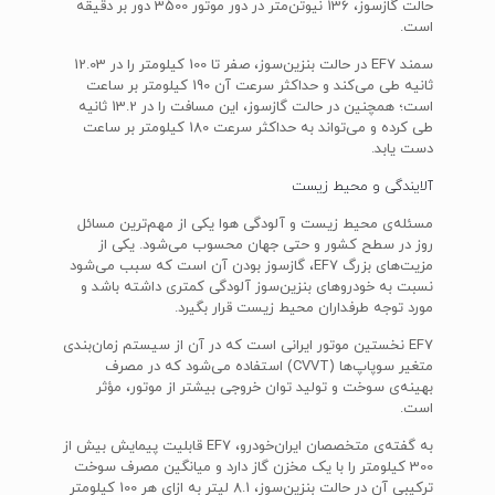
حالت گازسوز، 136 نیوتن‌متر در دور موتور 3500 دور بر دقیقه
است.
سمند EF7 در حالت بنزین‌سوز، صفر تا 100 کیلومتر را در 12.03
ثانیه طی می‌کند و حداکثر سرعت آن 190 کیلومتر بر ساعت
است؛ همچنین در حالت گازسوز، این مسافت را در 13.2 ثانیه
طی کرده و می‌تواند به حداکثر سرعت 180 کیلومتر بر ساعت
دست یابد.
آلایندگی و محیط زیست
مسئله‌ی محیط زیست و آلودگی هوا یکی از مهم‌ترین مسائل
روز در سطح کشور و حتی جهان محسوب می‌شود. یکی از
مزیت‌های بزرگ EF7، گازسوز بودن آن است که سبب می‌شود
نسبت به خودروهای بنزین‌سوز آلودگی کمتری داشته باشد و
مورد توجه طرفداران محیط زیست قرار بگیرد.
EF7 نخستین موتور ایرانی است که در آن از سیستم زمان‌بندی
متغیر سوپاپ‌ها (CVVT) استفاده می‌شود که در مصرف
بهینه‌ی سوخت و تولید توان خروجی بیشتر از موتور، مؤثر
است.
به گفته‌ی متخصصان ایران‌خودرو، EF7 قابلیت پیمایش بیش از
300 کیلومتر را با یک مخزن گاز دارد و میانگین مصرف سوخت
ترکیبی آن در حالت بنزین‌سوز، 8.1 لیتر به ازای هر 100 کیلومتر