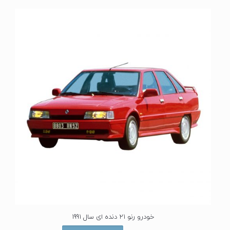
ی
ا
ز
0
ا
ز
5
خودرو رنو 21 دنده ای سال 1991