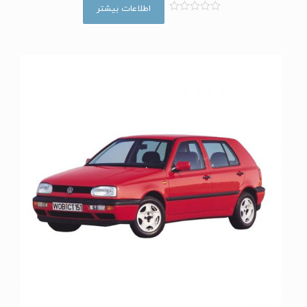
اطلاعات بیشتر
ا
م
ت
ی
ا
ز
0
ا
ز
5