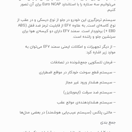
می‌توانیم سه ستاره را با استاندارد Euro NCAP برای آن تصور
کنیم.
سیستم ترمزگیری این خودرو در جلو از نوع دیسکی و در عقب از
نوع کاسه‌ای است, به علاوه EF7 از قابلیت ترمز ضد قفل (ABS
+ EBD) برخوردار است. سمند EF7 دارای دو کیسه‌ی هوا برای
سرنشین جلو و راننده است.
– از دیگر تجهیزات و امکانات ایمنی سمند EF7 می‌توان به
موارد زیر اشاره کرد:
– فرمان تلسکوپی جمع‌شونده در تصادفات
– سیستم قطع سوخت خودکار در مواقع اضطراری
– سیستم هشدار ورود غیر مجاز
– سیستم ضد سرقت (ایموبلایزر)
– سیستم هشداردهنده‌ی موانع عقب
– مالتی پلکس (سیستم عیب‌یابی هوشمند) در بعضی مدل‌ها
جمع بندی