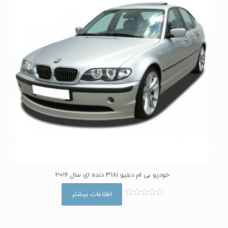
5
خودرو بی ام دبلیو 318i دنده ای سال 2016
اطلاعات بیشتر
ا
م
ت
ی