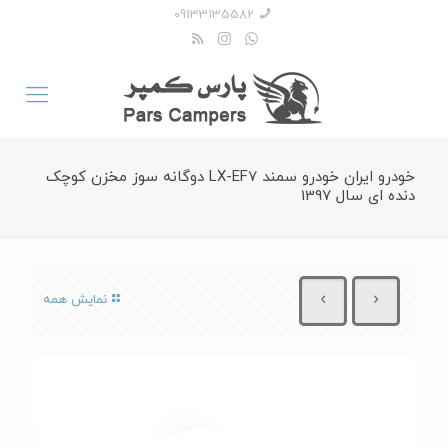
09133135582
خودرو ایران خودرو سمند LX-EF7 دوگانه سوز مخزن کوچک
دنده ای سال 1397
نمایش همه