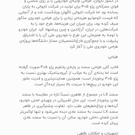
در کشور تایوان، طراحی اولیه‌ی خودرویی را بر روی شاسی و
قوای محرکه‌ی پژو 405 برای تولید در شرکت تایوانی به پایان
رسانده بود اما شرکت تایوانی ناگهان ورشکست شد و از آنجایی
که فرست اتوموتیو هزینه‌ی زیادی را برای طراحی خودروی مذکور
صرف کرده بود، برای جبران این هزینه‌ها، طرح خود را به
شرکت‌هایی در ایران، آرژانتین و چین پیشنهاد کرد. ایران خودرو
با توجه به همزمانی این طرح با خودروی ملی آن را با اشتیاق
پذیرفت و با جمع‌آوری فارغ‌التحصیلان ممتاز دانشگاه‌ها پروژه‌ی
طراحی خودروی ملی را آغاز کرد.
طراحی
قالب کلی طراحی سمند بر پایه‌ی پلتفرم پژو 405 صورت گرفته
است اما بدنه‌ی آن به مراتب از آیرودینامیک بهتری نسبت به
پژو 405 برخوردار است؛ همچنین هدایت‌پذیری و قدرت مانور
این خودرو در پیچ‌ها با سرعت بالا بسیار ایده‌آل است.
سمند LX در مجموع از ظاهری نسبتاً تازه در مقایسه با سمند
عادی برخوردار است. این مدل تغییراتی در چهره‌ی اصلی خودرو،
آینه‌ها و چراغ‌خطرهای عقب دارد. تفاوت چشم‌گیری در ظاهر
سمند LX نسبت به سمند عادی دیده نمی‌شود و تنها لوکس‌تر
شدن فضای داخلی خودرو، سالن آن را نسبت به سمند عادی
زیباتر کرده است.
تجهیزات و امکانات رفاهی