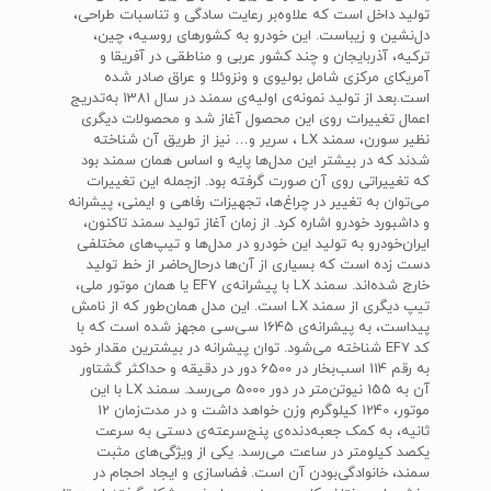
تولید داخل است که علاوه‌بر رعایت سادگی و تناسبات طراحی،
د‌ل‌نشین و زیباست. این خودرو به کشورهای روسیه، چین،
ترکیه، آذربایجان و چند کشور عربی و مناطقی در آفریقا و
آمریکای مرکزی شامل بولیوی و ونزوئلا و عراق صادر شده
است.بعد از تولید نمونه‌ی اولیه‌ی سمند در سال 1381 به‌تدریج
اعمال تغییرات روی این محصول آغاز شد و محصولات دیگری
نظیر سورن، سمند‌ LX ، سریر و… نیز از طریق آن شناخته
شدند که در بیشتر این مدل‌ها پایه و اساس همان سمند بود
که تغییراتی روی آن صورت گرفته بود. از‌جمله این تغییرات
می‌توان به تغییر در چراغ‌ها، تجهیزات رفاهی و ایمنی، پیشرانه
و داشبورد خودرو اشاره کرد. از زمان آغاز تولید سمند تاکنون،
ایران‌خودرو به تولید این خودرو در مدل‌ها و تیپ‌های مختلفی
دست زده است که بسیاری از آن‌ها درحال‌حاضر از خط تولید
خارج شده‌اند. سمند‌ LX‌ با پیشرانه‌ی‌ EF7‌‌ یا همان موتور ملی،
تیپ دیگری از سمند‌ LX است. این مدل همان‌طور که از نامش
پیداست، به پیشرانه‌ی 1645 سی‌سی مجهز شده است که با
کد‌ EF7‌ شناخته می‌شود. توان پیشرانه در بیشترین مقدار خود
به رقم 114 اسب‌بخار در 6500 دور در دقیقه و حداکثر گشتاور
آن به 155 نیوتن‌متر در دور 5000 می‌رسد. سمند LX با این
موتور، 1240 کیلوگرم وزن خواهد داشت و در مدت‌زمان 12
ثانیه، به کمک جعبه‌دنده‌ی پنج‌سرعته‌ی دستی به سرعت
یکصد کیلومتر در ساعت می‌رسد. یکی از ویژگی‌های مثبت
سمند، خانوادگی‌بودن آن است. فضاسازی و ایجاد احجام در