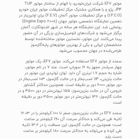
موتور EF7 شرکت ایران‌خودرو، با الهام از ساختار موتور TU4
JP4 پژو و با همکاری مشترک مرکز تحقیقات موتور ایران خودرو
(I.P.C.O) و مرکز تحقیقات موتور آلمان (F.E.V) برای اولین‌بار در
دهمین نمایشگاه تخصصی موتور جهان (Engine Expo 2008)
رونمایی شد. این نمایشگاه هر ساله در شهر اشتوتگارت آلمان
برگزار می‌شود و شرکت‌های اتومبیل‌سازی بزرگی در آن حضور
پیدا می‌کنند. این موتور، نخستین موتور ساخته‌شده توسط
متخصصان ایرانی و یکی از بهترین موتورهای پایه‌گازسوز
طراحی‌شده در جهان محسوب می‌شود.
سمند از موتور EF7 استفاده می‌کند. موتور EF7، یک موتور
چهار سیلندر مجهز به 16 سوپاپ است. عدد 7 در نام موتور،
اشاره به حجم 1.7 لیتری آن دارد. توان تولیدی این موتور در
حالت بنزینی، 114 اسب‌بخار و در حالت گازسوز، 103 اسب‌بخار در
دور موتور 6000 دور بر دقیقه است. همچنین حداکثر گشتاور
خروجی آن در حالت بنزین‌سوز، 155 نیوتن‌متر در دور 4500 و در
حالت گازسوز، 136 نیوتن‌متر در دور موتور 3500 دور بر دقیقه
است.
سمند EF7 در حالت بنزین‌سوز، صفر تا 100 کیلومتر را در 12.03
ثانیه طی می‌کند و حداکثر سرعت آن 190 کیلومتر بر ساعت
است؛ همچنین در حالت گازسوز، این مسافت را در 13.2 ثانیه
طی کرده و می‌تواند به حداکثر سرعت 180 کیلومتر بر ساعت
دست یابد.