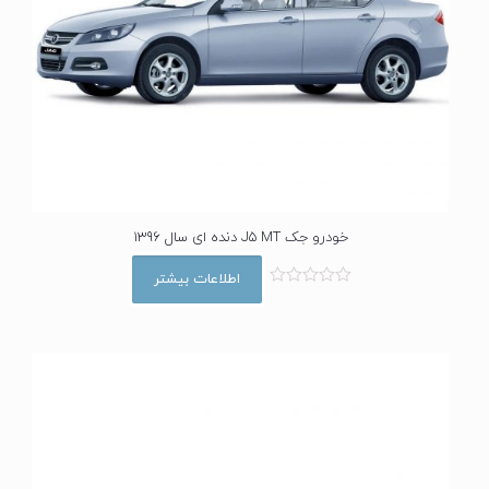
خودرو جک J5 MT دنده ای سال 1396
اطلاعات بیشتر
ا
م
ت
ی
ا
ز
0
ا
ز
5