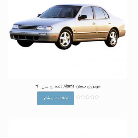
خودروی نیسان Altima دنده ای سال 1991
اطلاعات بیشتر
ا
م
ت
ی
ا
ز
0
ا
ز