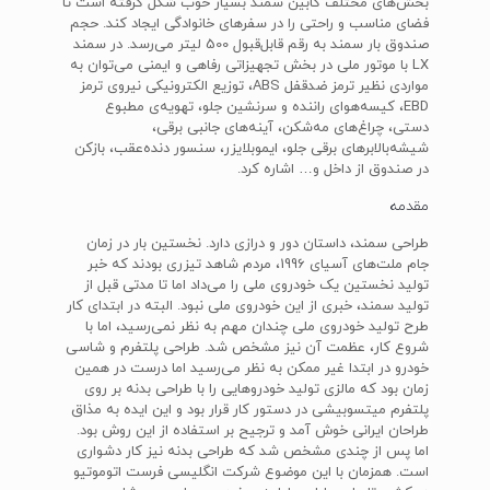
بخش‌های مختلف کابین سمند بسیار خوب شکل گرفته است تا
فضای مناسب و راحتی را در سفرهای خانوادگی ایجاد کند. حجم
صندوق بار سمند به رقم قابل‌قبول 500 لیتر می‌رسد. در سمند‌
LX‌ با موتور ملی در بخش تجهیزاتی رفاهی و ایمنی می‌توان به
مواردی نظیر ترمز ضد‌قفل‌ ABS، توزیع الکترونیکی نیروی ترمز‌
EBD، کیسه‌هوای راننده و سرنشین جلو، تهویه‌ی مطبوع
دستی، چراغ‌های مه‌شکن، آینه‌های جانبی برقی،
شیشه‌بالابرهای برقی جلو، ایموبلایزر، سنسور دنده‌عقب، بازکن
در صندوق از داخل و… اشاره کرد.
مقدمه
طراحی سمند، داستان دور و درازی دارد. نخستین بار در زمان
جام ملت‌های آسیای 1996، مردم شاهد تیزری بودند که خبر
تولید نخستین یک خودروی ملی را می‌داد اما تا مدتی قبل از
تولید سمند، خبری از این خودروی ملی نبود. البته در ابتدای کار
طرح تولید خودروی ملی چندان مهم به نظر نمی‌رسید، اما با
شروع کار، عظمت آن نیز مشخص شد. طراحی پلتفرم و شاسی
خودرو در ابتدا غیر ممکن به نظر می‌رسید اما درست در همین
زمان بود که مالزی تولید خودروهایی را با طراحی بدنه بر روی
پلتفرم میتسوبیشی در دستور کار قرار بود و این ایده به مذاق
طراحان ایرانی خوش آمد و ترجیح بر استفاده از این روش بود.
اما پس از چندی مشخص شد که طراحی بدنه نیز کار دشواری
است. همزمان با این موضوع شرکت انگلیسی فرست اتوموتیو